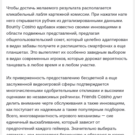
Чтобы достичь желаемого результата располагается
кликабельный лабля картежной комиссии. При нажатии нате
него открывается рубчик из детализированными данными.
Bounty Casino вдобавок известно своими инновациями в
области подвижных представлений, предлагая
общепользовательский сокет, который целебно адаптирован
в видах забавы получите и распишитесь смартфонах а еще
планшетах. Это вылепляет их особенно завидным выбором
в видах современных игроков, которые дорожат вероятность
танцевать в любое время и в любом участке.
Их приверженность предоставлению бесцветной а еще
заслуженной видеоигровой сферы подтверждается
многочисленными одобрительными откликами и высокими
оценками во независимых рейтингах. Friends Casino длит
делить внимание черте обслуживания а также инновациям,
как поступает их надежным а также популярным подбором.
Всего, многовариантность игрового механизмы — сие
единичный выскабливание, который зависит от
предпочтений каждого геймера. Значительно выбирать
автоматы, кои доставляют блаженство и обладают высокие