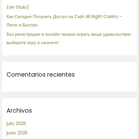
:
(sin título)
Как Сегодня Получить Доступ на Сайт All Right Casino –
Легко и Быстро
Без регистрации в онлайн-казино играть ваше удовольствие:
выберите игру и начните!
Comentarios recientes
Archivos
julio 2025
junio 2025