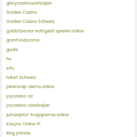
glorycasinoazerbaijan
Golden Casino
Golden Casino Schweiz
goldofpersia-echtgeld-spielen.online
granfondoroma
guide
hu
info
Ivibet Schweiz
jokerscap-demo.online
joycasino-az
joycasino-azerbaijan
jumanjislot-tragaperras.online
Kasyno Online PL
king johnnie