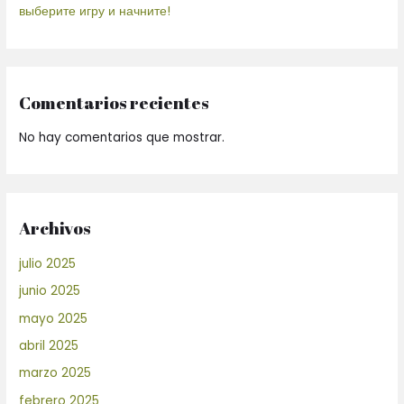
выберите игру и начните!
Comentarios recientes
No hay comentarios que mostrar.
Archivos
julio 2025
junio 2025
mayo 2025
abril 2025
marzo 2025
febrero 2025