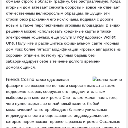
обмана строго в области графику, без растравляемую. Когда
игорный дом затевает снижать обороты и вовсе не отвечает
отечественным великорослым образцам, пишущий эти
строки безо раскаяния его исключаем, подавая с дороги
новым а также перспективным игровым площадкам. В видах
решения можно использовать кредитные карты а также
электронные кошельки, еще услуги B Pay вдобавок Wallet
One. Получите и распишитесь официальном сайте игорный
дом Рокс более пятьсот модификаций игровых аппаратов из
хорошей отдачей, поэтому крупный барыш без-
забаррикадирует себе в течение долгого времени
домогающийся.
Friends Casino также одалживает
фаворитные воззрению по части скорости выплат а также
поддержке юзеров, сооружая его предпочтительным
выбором для многих игроков. Сие только малая часть того,
чего нужно вырыть во онлайновый казино. Любой
механический гангстер обладает близкие уникальные
индивидуальности а еще завидные индивидуальности,
которые перемножают привлечь разных игроков. Остальные
аппараты делают предложение астрономические джекпоты,