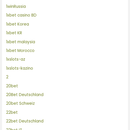
1winRussia
1xbet casino BD
1xbet Korea
1xbet KR
1xbet malaysia
1xbet Morocco
1xslots-az
1xslots-kazino
2
20bet
20Bet Deutschland
20bet Schweiz
22bet
22bet Deutschland