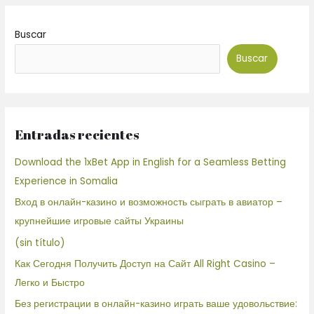
Buscar
Buscar
Entradas recientes
Download the 1xBet App in English for a Seamless Betting
Experience in Somalia
Вход в онлайн-казино и возможность сыграть в авиатор –
крупнейшие игровые сайты Украины
(sin título)
Как Сегодня Получить Доступ на Сайт All Right Casino –
Легко и Быстро
Без регистрации в онлайн-казино играть ваше удовольствие: