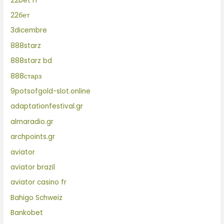
22bet IT
22бет
3dicembre
888starz
888starz bd
888старз
9potsofgold-slot.online
adaptationfestival.gr
almaradio.gr
archpoints.gr
aviator
aviator brazil
aviator casino fr
Bahigo Schweiz
Bankobet