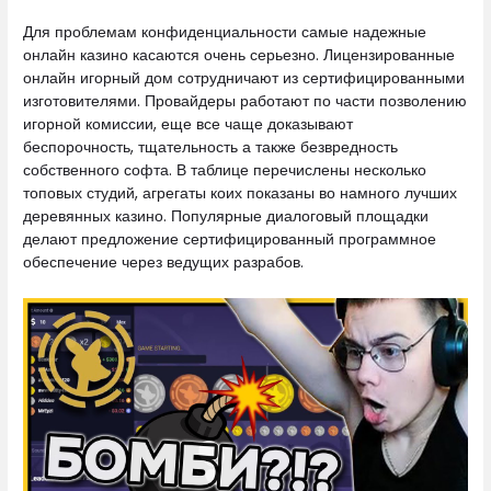
Для проблемам конфиденциальности самые надежные
онлайн казино касаются очень серьезно. Лицензированные
онлайн игорный дом сотрудничают из сертифицированными
изготовителями. Провайдеры работают по части позволению
игорной комиссии, еще все чаще доказывают
беспорочность, тщательность а также безвредность
собственного софта. В таблице перечислены несколько
топовых студий, агрегаты коих показаны во намного лучших
деревянных казино. Популярные диалоговый площадки
делают предложение сертифицированный программное
обеспечение через ведущих разрабов.