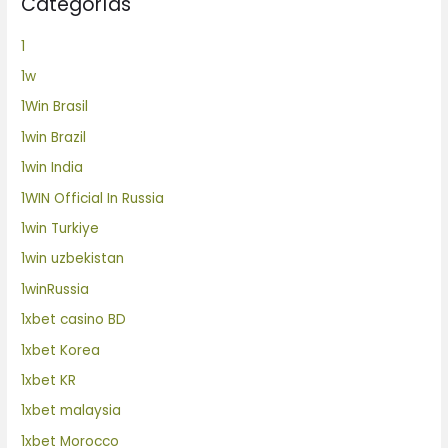
Categorías
1
1w
1Win Brasil
1win Brazil
1win India
1WIN Official In Russia
1win Turkiye
1win uzbekistan
1winRussia
1xbet casino BD
1xbet Korea
1xbet KR
1xbet malaysia
1xbet Morocco