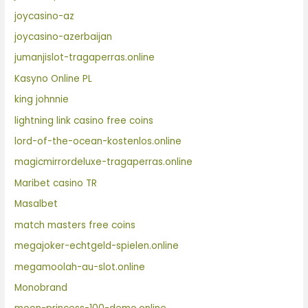
joycasino-az
joycasino-azerbaijan
jumanjislot-tragaperras.online
Kasyno Online PL
king johnnie
lightning link casino free coins
lord-of-the-ocean-kostenlos.online
magicmirrordeluxe-tragaperras.online
Maribet casino TR
Masalbet
match masters free coins
megajoker-echtgeld-spielen.online
megamoolah-au-slot.online
Monobrand