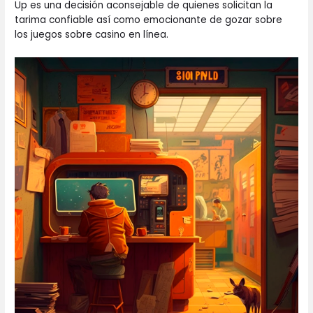
Up es una decisión aconsejable de quienes solicitan la
tarima confiable así­ como emocionante de gozar sobre
los juegos sobre casino en línea.