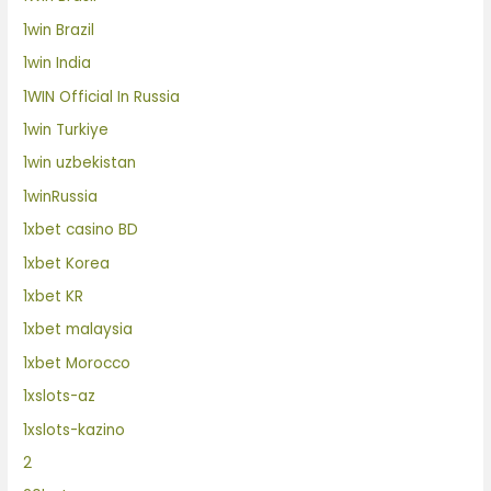
1win Brazil
1win India
1WIN Official In Russia
1win Turkiye
1win uzbekistan
1winRussia
1xbet casino BD
1xbet Korea
1xbet KR
1xbet malaysia
1xbet Morocco
1xslots-az
1xslots-kazino
2