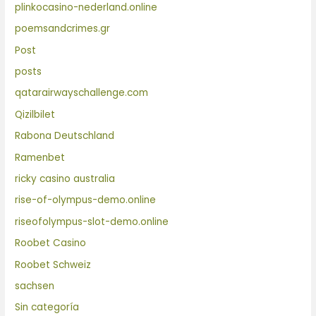
plinkocasino-nederland.online
poemsandcrimes.gr
Post
posts
qatarairwayschallenge.com
Qizilbilet
Rabona Deutschland
Ramenbet
ricky casino australia
rise-of-olympus-demo.online
riseofolympus-slot-demo.online
Roobet Casino
Roobet Schweiz
sachsen
Sin categoría