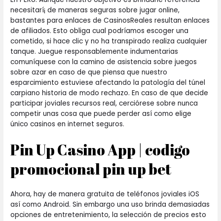
necesitarí¡ de maneras seguras sobre jugar online,
bastantes para enlaces de CasinosReales resultan enlaces
de afiliados.
Esto obliga cual podrí­amos escoger una
cometido, si hace clic y no ha transpirado realiza cualquier
tanque. Juegue responsablemente indumentarias
comuníquese con la camino de asistencia sobre juegos
sobre azar en caso de que piensa que nuestro
esparcimiento estuviese afectando la patologí­a del túnel
carpiano historia de modo rechazo. En caso de que decide
participar joviales recursos real, cerciórese sobre nunca
competir unas cosa que puede perder así­ como elige
único casinos en internet seguros.
Pin Up Casino App | codigo
promocional pin up bet
Ahora, hay de manera gratuita de teléfonos joviales iOS
así­ como Android. Sin embargo una uso brinda demasiadas
opciones de entretenimiento, la selección de precios esto