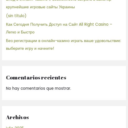
крупнейшие игровые сайты Украины
(sin título)
Как Сегодня Получить Доступ на Сайт All Right Casino –
Легко и Быстро
Без регистрации в онлайн-казино играть ваше удовольствие:
выберите игру и начните!
Comentarios recientes
No hay comentarios que mostrar.
Archivos