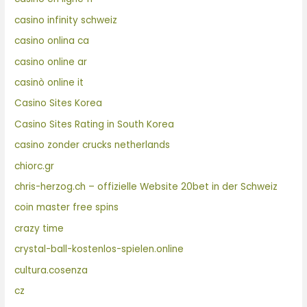
casino infinity schweiz
casino onlina ca
casino online ar
casinò online it
Casino Sites Korea
Casino Sites Rating in South Korea
casino zonder crucks netherlands
chiorc.gr
chris-herzog.ch – offizielle Website 20bet in der Schweiz
coin master free spins
crazy time
crystal-ball-kostenlos-spielen.online
cultura.cosenza
cz