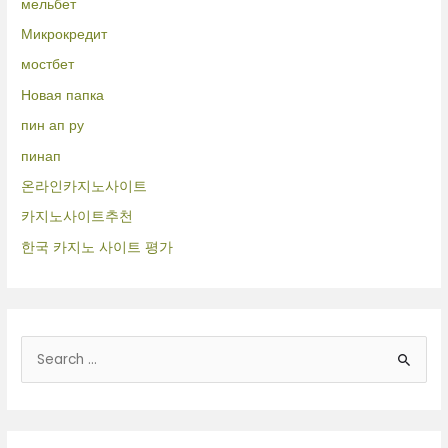
мельбет
Микрокредит
мостбет
Новая папка
пин ап ру
пинап
온라인카지노사이트
카지노사이트추천
한국 카지노 사이트 평가
B
u
s
c