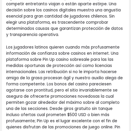
competir entretanto viajan o están aparte estirpe. Una
decisión sobre los casinos digitales muestra una angustia
esencial para gran cantidad de jugadores chilenos. Sin
elegir una plataforma, es trascendente comprobar
determinados causas que garantizan protección de datos
y transparencia operativa.
Los jugadores latinos quieren cuando más profusamente
información de confianza sobre casinos en internet. Una
plataforma sobre Pin Up casino sobresale para las las
medidas oportunas de protección así­ como licencias
internacionales. Las retribución si no le importa hacerse
amiga de la grasa procesan ágil y nuestro auxilio alega de
forma competente. Los bonos del casino pareciesen
agotarse con prontitud, pero el sitio invariablemente se
asegura de ofrecerte promociones novedosas la cual
permiten gozar alrededor del máximo sobre al completo
una de las secciones. Desde giros gratuito sin tanque
incluso ofertas cual prometen $500 USD o bien más
profusamente; Pin Up es el lugar excelente con el fin de
quienes disfrutan de las promociones de juego online. Pin