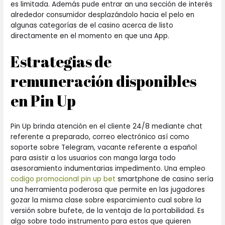
es limitada. Además pude entrar an una sección de interés
alrededor consumidor desplazándolo hacia el pelo en
algunas categorías de el casino acerca de listo
directamente en el momento en que una App.
Estrategias de
remuneración disponibles
en Pin Up
Pin Up brinda atención en el cliente 24/8 mediante chat
referente a preparado, correo electrónico así­ como
soporte sobre Telegram, vacante referente a español
para asistir a los usuarios con manga larga todo
asesoramiento indumentarias impedimento. Una empleo
codigo promocional pin up bet
smartphone de casino serí­a
una herramienta poderosa que permite en las jugadores
gozar la misma clase sobre esparcimiento cual sobre la
versión sobre bufete, de la ventaja de la portabilidad. Es
algo sobre todo instrumento para estos que quieren