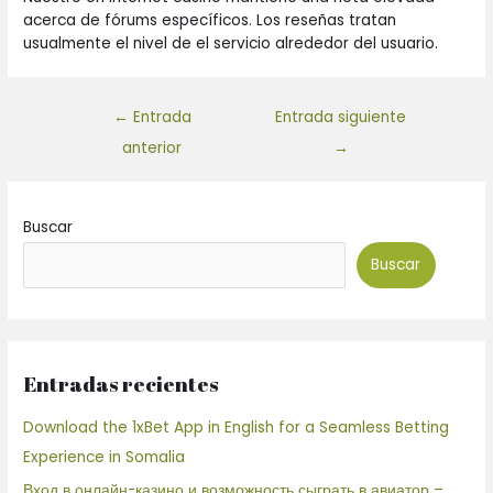
acerca de fórums especí­ficos. Los reseñas tratan
usualmente el nivel de el servicio alrededor del usuario.
←
Entrada
Entrada siguiente
anterior
→
Buscar
Buscar
Entradas recientes
Download the 1xBet App in English for a Seamless Betting
Experience in Somalia
Вход в онлайн-казино и возможность сыграть в авиатор –