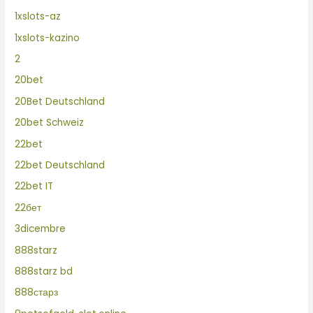
1xslots-az
1xslots-kazino
2
20bet
20Bet Deutschland
20bet Schweiz
22bet
22bet Deutschland
22bet IT
22бет
3dicembre
888starz
888starz bd
888старз