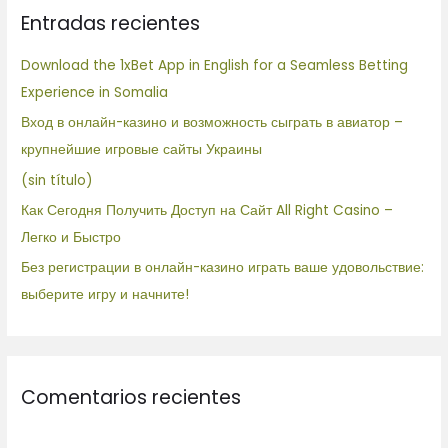
Entradas recientes
a
r
Download the 1xBet App in English for a Seamless Betting
p
Experience in Somalia
o
Вход в онлайн-казино и возможность сыграть в авиатор –
r
крупнейшие игровые сайты Украины
:
(sin título)
Как Сегодня Получить Доступ на Сайт All Right Casino –
Легко и Быстро
Без регистрации в онлайн-казино играть ваше удовольствие:
выберите игру и начните!
Comentarios recientes