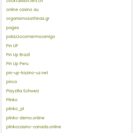
cocktailsbitters.ch
online casino au
organismosathinas.gr
pages
palazzocornermocenigo
Pin UP
Pin Up Brazil
Pin Up Peru
pin-up-kazino-uz.net
pinco
Playzilla Schweiz
Plinko
plinko_pl
plinko-demo.online
plinkocasino-canada.online