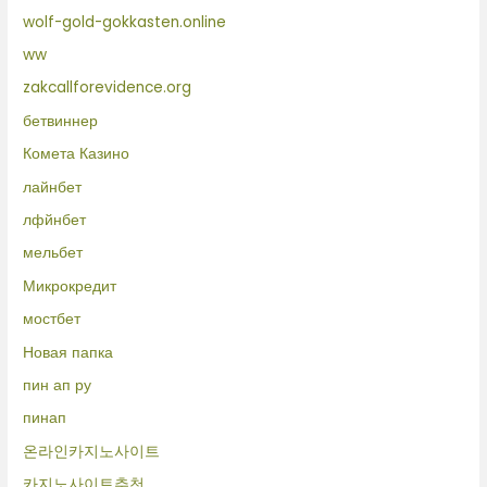
wolf-gold-gokkasten.online
ww
zakcallforevidence.org
бетвиннер
Комета Казино
лайнбет
лфйнбет
мельбет
Микрокредит
мостбет
Новая папка
пин ап ру
пинап
온라인카지노사이트
카지노사이트추천