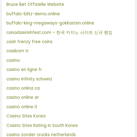
Bruce Bet Offizielle Website
buffalo-blitz-demo.online
buffalo-king-megaways-gokkasten.online
canadasirishfest.com – 한국 카지노 사이트 신규 랭킹
cash frenzy free coins
casibom tr
casino
casino en ligne fr
casino infinity schweiz
casino onlina ca
casino online ar
casinò online it
Casino Sites Korea
Casino Sites Rating in South Korea
casino zonder crucks netherlands