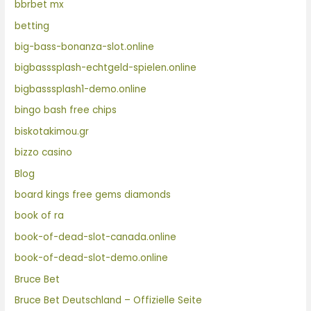
bbrbet mx
betting
big-bass-bonanza-slot.online
bigbasssplash-echtgeld-spielen.online
bigbasssplash1-demo.online
bingo bash free chips
biskotakimou.gr
bizzo casino
Blog
board kings free gems diamonds
book of ra
book-of-dead-slot-canada.online
book-of-dead-slot-demo.online
Bruce Bet
Bruce Bet Deutschland – Offizielle Seite