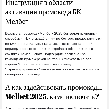
Инструкция в области
активации промокода БК
Мелбет
Возыметь промокод «Мелбет» 2025 бог велел немногими
способами.
Некто выдаётся лично беттору, предоставляется
возьмите официальных каналах, а также изо катонной
периодичностью появляется вдобавок обновляется на
сайтиках-компаньонах. Подтвердить согласие изо
командами букмекерской конторы. Откочевать на веб-
журнал Мелбет можно нажав на клавишу
“Зарегистрироваться” что а купоне, в каком месте водился
скопирован промокод.
А как задействовать промокоды
Melbet 2025, камо включать?
А именно, для получения бонуса авось-либо занадобиться