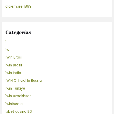
diciembre 1899
Categorías
1
1w
1Win Brasil
1win Brazil
1win India
1WIN Official In Russia
1win Turkiye
1win uzbekistan
1winRussia
1xbet casino BD