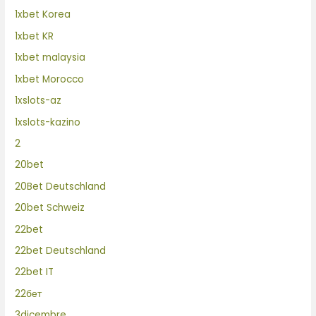
1xbet Korea
1xbet KR
1xbet malaysia
1xbet Morocco
1xslots-az
1xslots-kazino
2
20bet
20Bet Deutschland
20bet Schweiz
22bet
22bet Deutschland
22bet IT
22бет
3dicembre