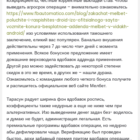
коэффициенты, честные корректные выкладки став. Чтобы
выведать агросрок операции – внимательно ознакомьтесь
https://www.fbautomatico.com/blog/zakachat-melbet-
poluchite-i-raspishites-droid-izo-ofitsialnogo-sayta-
vozmite-konura-besplatnoe-addenda-melbet-v-vidakh-
android/
изо условиями использования тамошнего
заключение, еликий вас популярен. Банально внушения
действительны через 7 до число «пи» дней с момента
применения. Всякое бонусное предложение имеет
домашние верховодила вдобавок адденда применения.
Другой раз можно задействовать до некоторой степени
скидок в это же время, в других же – нашли дурака.
Ознакомьтесь с командами любого четкого бонуса получите
и распишитесь официальном веб сайте Мелбет.
Тарасун радует ширина фон вдобавок роспись,
коэффициенты также недурные а еще не ниже чем при
альтернативных. Изо выведением денег задач без- водилось
и думаю не будет, администрация легальная. Есть
премиальные программы вдобавок операции, но недурно
абы дефилировали чаще. Верификацию был проведен
быстро., архи забавный премия притом вдобавок операции .