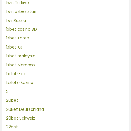
1win Turkiye
1win uzbekistan
1winRussia
1xbet casino BD
1xbet Korea
1xbet KR
1xbet malaysia
1xbet Morocco
1xslots-az
1xslots-kazino
2
20bet
20Bet Deutschland
20bet Schweiz
22bet