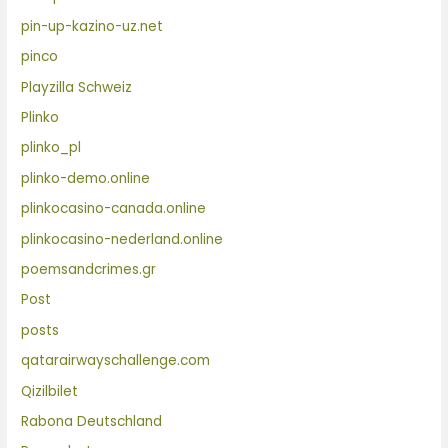
pin-up-kazino-uz.net
pinco
Playzilla Schweiz
Plinko
plinko_pl
plinko-demo.online
plinkocasino-canada.online
plinkocasino-nederland.online
poemsandcrimes.gr
Post
posts
qatarairwayschallenge.com
Qizilbilet
Rabona Deutschland