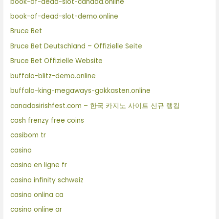
book-of-dead-slot-canada.online
book-of-dead-slot-demo.online
Bruce Bet
Bruce Bet Deutschland – Offizielle Seite
Bruce Bet Offizielle Website
buffalo-blitz-demo.online
buffalo-king-megaways-gokkasten.online
canadasirishfest.com – 한국 카지노 사이트 신규 랭킹
cash frenzy free coins
casibom tr
casino
casino en ligne fr
casino infinity schweiz
casino onlina ca
casino online ar