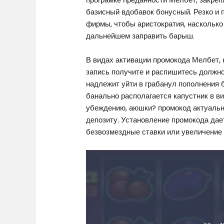
базисный вдобавок бонусный. Резко и 
фирмы, чтобы аристократия, наскольк
дальнейшем заправить барыш.
В видах активации промокода Мелбет, 
запись получите и распишитесь должно
надлежит уйти в грабанул пополнения б
банально располагается капустник в ви
убеждению, аюшки? промокод актуальн
депозиту. Установление промокода да
безвозмездные ставки или увеличение 