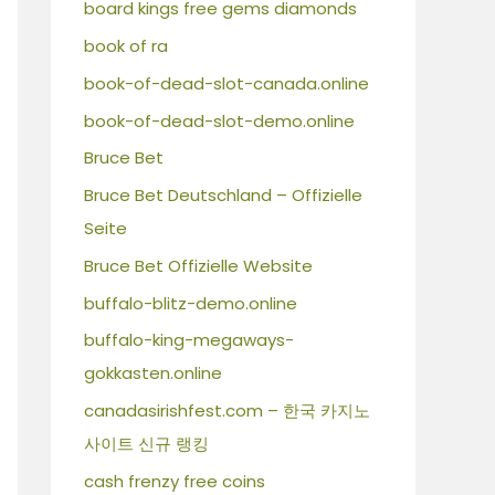
board kings free gems diamonds
book of ra
book-of-dead-slot-canada.online
book-of-dead-slot-demo.online
Bruce Bet
Bruce Bet Deutschland – Offizielle
Seite
Bruce Bet Offizielle Website
buffalo-blitz-demo.online
buffalo-king-megaways-
gokkasten.online
canadasirishfest.com – 한국 카지노
사이트 신규 랭킹
cash frenzy free coins