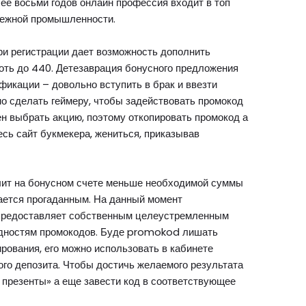
е восьми годов онлайн профессия входит в топ
тежной промышленности.
ри регистрации дает возможность дополнить
оть до 440. Детезаврация бонусного предложения
фикации – довольно вступить в брак и ввезти
но сделать геймеру, чтобы задействовать промокод
н выбрать акцию, поэтому откопировать промокод а
есь сайт букмекера, жениться, приказывав
лит на бонусном счете меньше необходимой суммы
ается прогаданным. На данный момент
предоставляет собственным целеустремленным
идностям промокодов. Буде promokod лишать
рования, его можно использовать в кабинете
ого депозита. Чтобы достичь желаемого результата
е презенты» а еще завести код в соответствующее