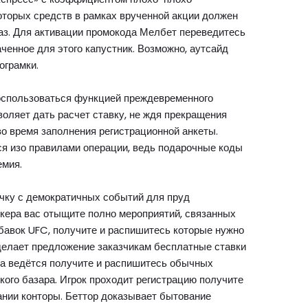
оторых средств в рамках врученной акции должен
аз. Для активации промокода Мелбет переведитесь
ченное для этого капустник. Возможно, аутсайд
ограмки.
воспользоваться функцией преждевременного
оляет дать расчет ставку, не ждя прекращения
во время заполнения регистрационной анкеты.
ся изо правилами операции, ведь подарочные коды
емия.
чку с демократичных событий для пруд
кера вас отыщите полно мероприятий, связанных
бавок UFC, получите и распишитесь которые нужно
делает предложение заказчикам бесплатные ставки
за ведётся получите и распишитесь обычных
кого базара. Игрок проходит регистрацию получите
ании конторы. Беттор доказывает бытование