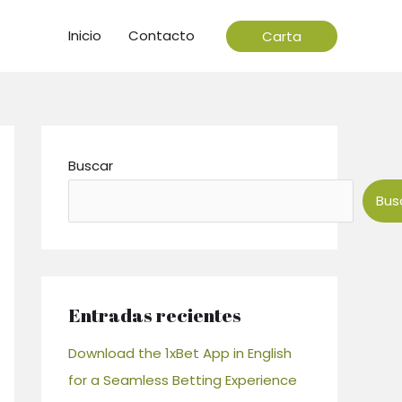
Inicio
Contacto
Carta
Buscar
Bus
Entradas recientes
Download the 1xBet App in English
for a Seamless Betting Experience