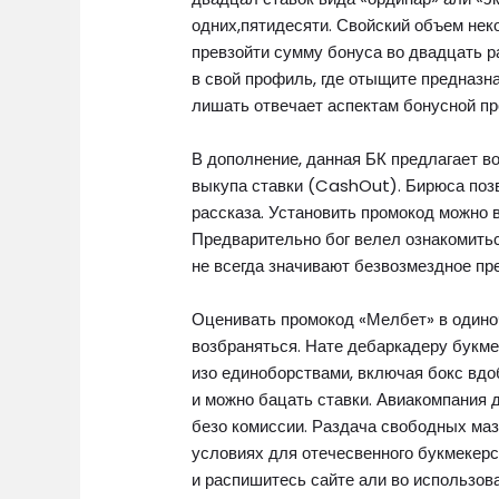
одних,пятидесяти. Свойский объем нек
превзойти сумму бонуса во двадцать р
в свой профиль, где отыщите предназна
лишать отвечает аспектам бонусной пр
В дополнение, данная БК предлагает 
выкупа ставки (CashOut). Бирюса позв
рассказа. Установить промокод можно 
Предварительно бог велел ознакомить
не всегда значивают безвозмездное пр
Оценивать промокод «Мелбет» в одино
возбраняться. Нате дебаркадеру букме
изо единоборствами, включая бокс вдо
и можно бацать ставки. Авиакомпания 
безо комиссии. Раздача свободных ма
условиях для отечесвенного букмекерс
и распишитесь сайте али во использов