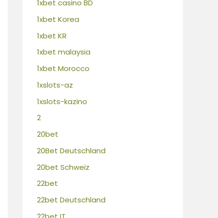
1xbet casino BD
1xbet Korea
1xbet KR
1xbet malaysia
1xbet Morocco
1xslots-az
1xslots-kazino
2
20bet
20Bet Deutschland
20bet Schweiz
22bet
22bet Deutschland
22bet IT