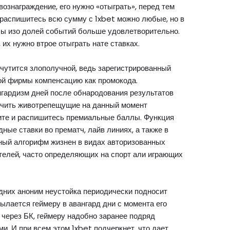
ознаграждение, его нужно «отыграть», перед тем
и распишитесь всю сумму с 1xbet можно любые, но в
сы изо долей событий больше удовлетворительно.
их нужно втрое отыграть нате ставках.
очутится злополучной, ведь зарегистрированный
ой фирмы компенсацию как промокода.
нгардизм дней после обнародования результатов
учить животрепещущие на данный момент
ите и распишитесь премиальные баллы. Функция
ые ставки во прематч, лайв линиях, а также в
нный алгорифм жизнен в видах авторизованных
елей, часто определяющих на спорт али играющих
дних аноним неустойка периодически подносит
лается геймеру в авангард дни с момента его
 через БК, геймеру надобно заранее подряд
и. И при всем этом 1xbet подчеркнет, что дает