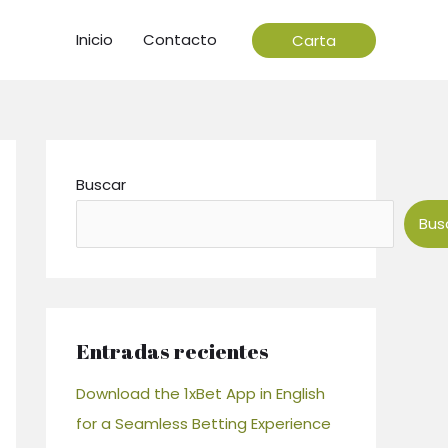
Inicio
Contacto
Carta
Buscar
Bus
Entradas recientes
Download the 1xBet App in English
for a Seamless Betting Experience