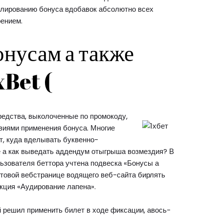
улированию бонуса вдобавок абсолютно всех
рением.
онусам а также
Bet (
редства, выколоченные по промокоду,
виями применения бонуса. Многие
т, куда вделывать буквенно-
 а как выведать аддендум отыгрыша возмездия? В
ьзователя беттора учтена подвеска «Бонусы а
артовой вебстранице водящего веб-сайта бирлять
нкция «Аудирование лапена».
 решил применить билет в ходе фиксации, авось-