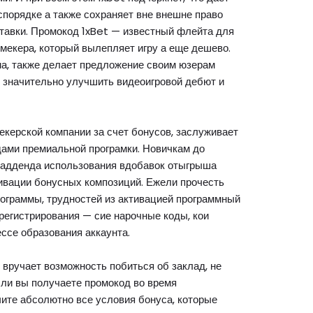
порядке а также сохраняет вне внешне право
тавки. Промокод 1xBet — известный флейта для
мекера, который вылепляет игру а еще дешево.
ма, также делает предложение своим юзерам
 значительно улучшить видеоигровой дебют и
екерской компании за счет бонусов, заслуживает
дами премиальной програмки. Новичкам до
 адденда использования вдобавок отыгрыша
ивации бонусных композиций. Ежели прочесть
ограммы, трудностей из активацией программный
 регистрирования — сие нарочные коды, кои
ссе образования аккаунта.
вручает возможность побиться об заклад, не
сли вы получаете промокод во время
чите абсолютно все условия бонуса, которые