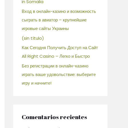
in Somalia
Вход в онлайн-казино и возможность
сыграть в авиатор – крупнейшие
игровые сайты Украины
(sin título)
Как Сегодня Получить Доступ на Сайт
All Right Casino – Легко и Быстро
Без регистрации в онлайн-казино
играть ваше удовольствие: выберите
игру и начните!
Comentarios recientes