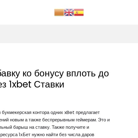
авку ко бонусу вплоть до
з 1xbet Ставки
 букмекерская контора одних xBet предлагает
ений новым а также беспрерывным геймерам. Это и
льный барыш на ставку. Также получите и
ресурса 1хБет нужно найти без числа даров