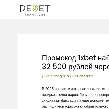
Ir
al
contenido
Navegación
de
entradas
Промокод 1xbet наб
32 500 рублей чере
/
Sin categoría
/ Por
astarte
В 2025 возрасте интернационалистская
предостаточно даров, бонусов и поощр
скидка при фиксации, а еще дополните
распишитесь горизонтах официального 