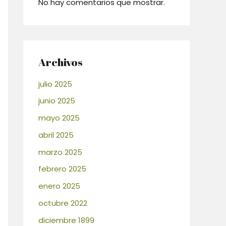
No hay comentarios que mostrar.
Archivos
julio 2025
junio 2025
mayo 2025
abril 2025
marzo 2025
febrero 2025
enero 2025
octubre 2022
diciembre 1899