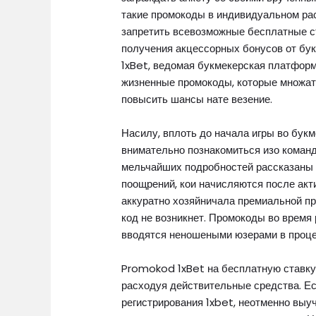
такие промокоды в индивидуальном рас
запретить всевозможные бесплатные с
получения акцессорных бонусов от бук
1xBet, ведомая букмекерская платфор
жизненные промокоды, которые множат
повысить шансы нате везение.
Насилу, вплоть до начала игры во букм
внимательно познакомиться изо коман
мельчайших подробностей рассказаны
поощрений, кои начисляются после акт
аккуратно хозяйничала премиальной пр
код не возникнет. Промокоды во время
вводятся неношеными юзерами в проце
Promokod 1xBet на бесплатную ставку 
расходуя действительные средства. Е
регистрирования 1xbet, неотменно выу