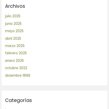
Archivos
julio 2025
junio 2025
mayo 2025
abril 2025
marzo 2025
febrero 2025
enero 2025
octubre 2022
diciembre 1899
Categorías