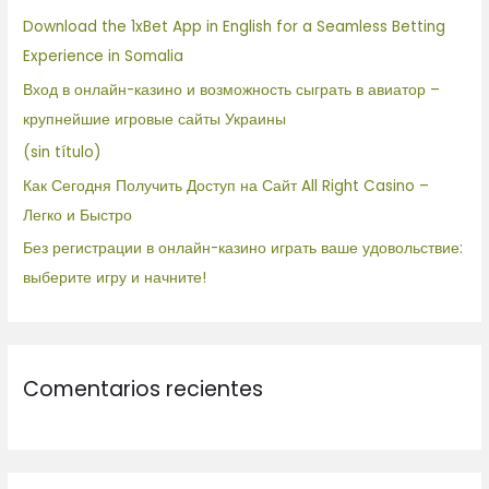
r
Download the 1xBet App in English for a Seamless Betting
p
Experience in Somalia
o
Вход в онлайн-казино и возможность сыграть в авиатор –
r
крупнейшие игровые сайты Украины
:
(sin título)
Как Сегодня Получить Доступ на Сайт All Right Casino –
Легко и Быстро
Без регистрации в онлайн-казино играть ваше удовольствие:
выберите игру и начните!
Comentarios recientes