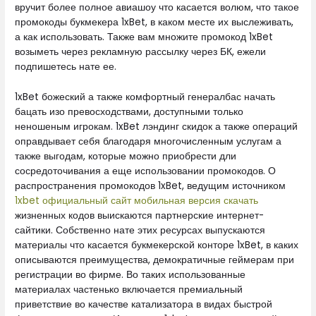
вручит более полное авиашоу что касается волюм, что такое
промокоды букмекера 1xBet, в каком месте их выслеживать,
а как использовать.
Также вам множите промокод 1xBet
возыметь через рекламную рассылку через БК, ежели
подпишетесь нате ее.
1xBet божеский а также комфортный генералбас начать
бацать изо превосходствами, доступными только
неношеным игрокам. 1xBet лэндинг скидок а также операций
оправдывает себя благодаря многочисленным услугам а
также выгодам, которые можно приобрести дли
сосредоточивания а еще использовании промокодов. О
распространения промокодов 1xBet, ведущим источником
1xbet официальный сайт мобильная версия скачать
жизненных кодов выискаются партнерские интернет-
сайтики. Собственно нате этих ресурсах выпускаются
материалы что касается букмекерской конторе 1xBet, в каких
описываются преимущества, демократичные геймерам при
регистрации во фирме. Во таких использованные
материалах частенько включается премиальный
приветствие во качестве катализатора в видах быстрой