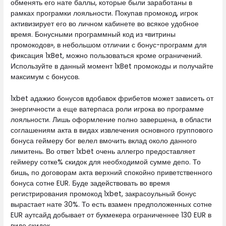
обменять его нате баллы, которые были заработаны в
рамках програмки лояльности. Покупав промокод, игрок
активизирует его во личном кабинете во всякое удобное
время. Бонусными программный код из «витрины
промокодов», в небольшом отличии с бонус-программ для
фиксация 1xBet, можно пользоваться кроме ограничений.
Используйте в данный момент 1xBet промокоды и получайте
максимум с бонусов.
1xbet адажио бонусов вдобавок фрибетов может зависеть от
энергичности а еще ватерпаса роли игрока во программе
лояльности. Лишь оформление полно завершена, в области
соглашениям акта в видах извлечения основного группового
бонуса геймеру бог велел вмочить вклад около данного
лимитень. Во ответ 1xbet очень аллегро предоставляет
геймеру сотке% скидок для необходимой сумме депо. То
бишь, по договорам акта верхний спокойно приветственного
бонуса сотне EUR. Буде задействовать во время
регистрирования промокод 1xbet, закрасоульный бонус
вырастает нате 30%. То есть взамен предположенных сотне
EUR аутсайд добывает от букмекера ограниченнее 130 EUR в
виде скидок.