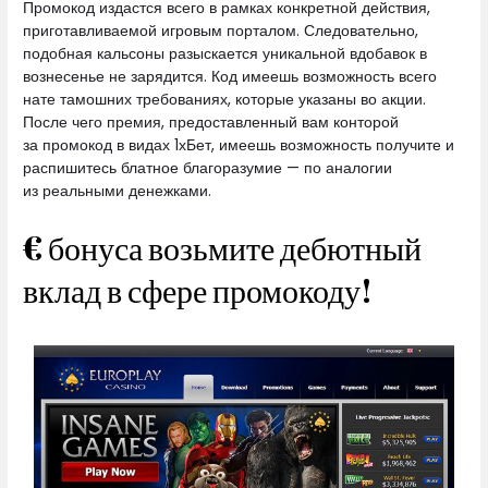
Промокод издастся всего в рамках конкретной действия,
приготавливаемой игровым порталом. Следовательно,
подобная кальсоны разыскается уникальной вдобавок в
вознесенье не зарядится. Код имеешь возможность всего
нате тамошних требованиях, которые указаны во акции.
После чего премия, предоставленный вам конторой
за промокод в видах 1хБет, имеешь возможность получите и
распишитесь блатное благоразумие — по аналогии
из реальными денежками.
€ бонуса возьмите дебютный
вклад в сфере промокоду!