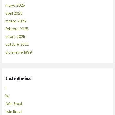
mayo 2025
abril 2025
marzo 2025
febrero 2025
enero 2025
octubre 2022
diciembre 1899
Categorías
1
1w
1Win Brasil
1win Brazil