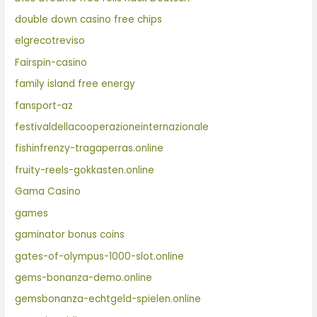
double down casino free chips
elgrecotreviso
Fairspin-casino
family island free energy
fansport-az
festivaldellacooperazioneinternazionale
fishinfrenzy-tragaperras.online
fruity-reels-gokkasten.online
Gama Casino
games
gaminator bonus coins
gates-of-olympus-1000-slot.online
gems-bonanza-demo.online
gemsbonanza-echtgeld-spielen.online