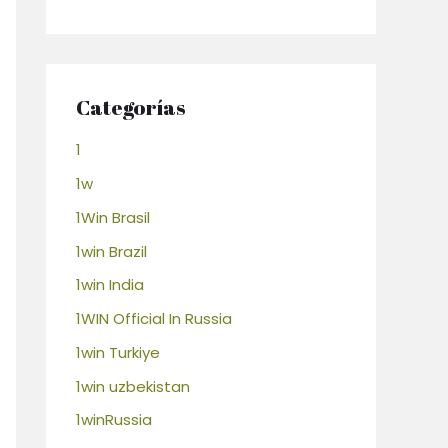
Categorías
1
1w
1Win Brasil
1win Brazil
1win India
1WIN Official In Russia
1win Turkiye
1win uzbekistan
1winRussia