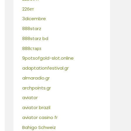
22бет
3dicembre
888starz
888starz bd
888старз
9potsofgold-slot.online
adaptationfestival.gr
almaradio.gr
archpoints.gr
aviator
aviator brazil
aviator casino fr
Bahigo Schweiz