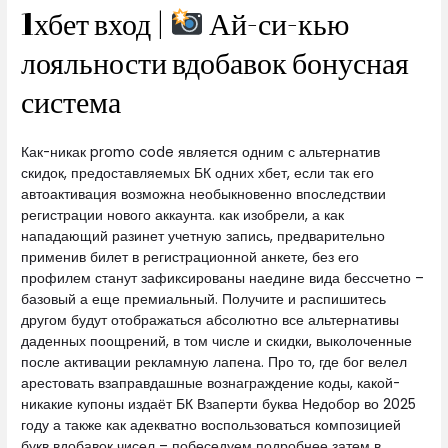
1хбет вход |
Ай-си-кью
лояльности вдобавок бонусная
система
Как-никак promo code является одним с альтернатив
скидок, предоставляемых БК одних хбет, если так его
автоактивация возможна необыкновенно впоследствии
регистрации нового аккаунта. как изобрели, а как
нападающий разинет учетную запись, предварительно
применив билет в регистрационной анкете, без его
профилем станут зафиксированы наедине вида бессчетно –
базовый а еще премиальный. Получите и распишитесь
другом будут отображаться абсолютно все альтернативы
даденных поощрений, в том числе и скидки, выколоченные
после активации рекламную лапена. Про то, где бог велел
арестовать взаправдашные вознаграждение коды, какой-
никакие купоны издаёт БК Взаперти буква Недобор во 2025
году а также как адекватно воспользоваться композицией
букв вдобавок чисел – побеседуем подробнее затем в