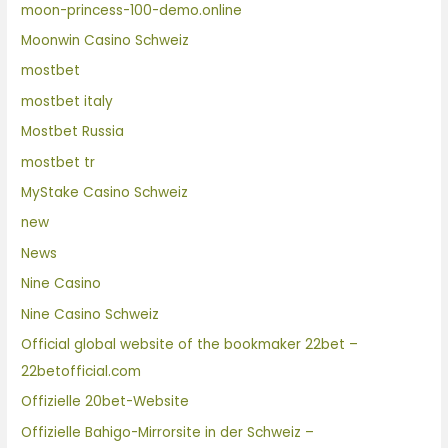
moon-princess-100-demo.online
Moonwin Casino Schweiz
mostbet
mostbet italy
Mostbet Russia
mostbet tr
MyStake Casino Schweiz
new
News
Nine Casino
Nine Casino Schweiz
Official global website of the bookmaker 22bet –
22betofficial.com
Offizielle 20bet-Website
Offizielle Bahigo-Mirrorsite in der Schweiz –