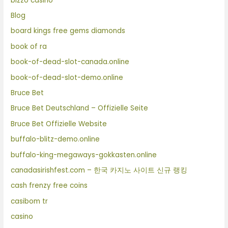
bizzo casino
Blog
board kings free gems diamonds
book of ra
book-of-dead-slot-canada.online
book-of-dead-slot-demo.online
Bruce Bet
Bruce Bet Deutschland – Offizielle Seite
Bruce Bet Offizielle Website
buffalo-blitz-demo.online
buffalo-king-megaways-gokkasten.online
canadasirishfest.com – 한국 카지노 사이트 신규 랭킹
cash frenzy free coins
casibom tr
casino