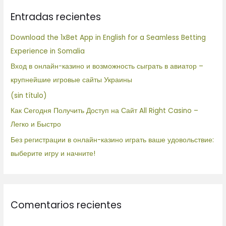
c
Entradas recientes
a
r
Download the 1xBet App in English for a Seamless Betting
p
Experience in Somalia
o
Вход в онлайн-казино и возможность сыграть в авиатор –
r
крупнейшие игровые сайты Украины
:
(sin título)
Как Сегодня Получить Доступ на Сайт All Right Casino –
Легко и Быстро
Без регистрации в онлайн-казино играть ваше удовольствие:
выберите игру и начните!
Comentarios recientes