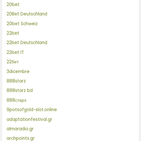
20bet
20Bet Deutschland
20bet Schweiz
22bet
22bet Deutschland
22bet IT
22бет
3dicembre
888starz
888starz bd
888старз
9potsofgold-slot.online
adaptationfestival.gr
almaradio.gr
archpoints.gr