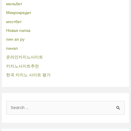
мельбет
Микрокредит
мостбет
Новая папка
пин ап ру
пинап
온라인카지노사이트
카지노사이트추천
한국 카지노 사이트 평가
B
u
s