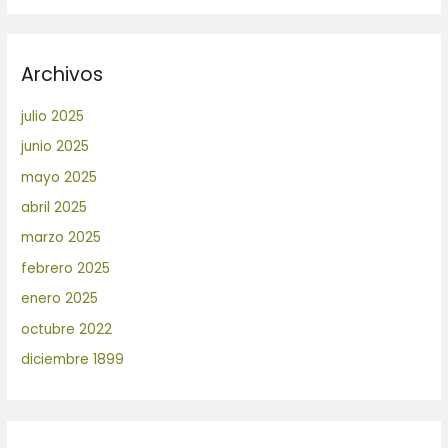
Archivos
julio 2025
junio 2025
mayo 2025
abril 2025
marzo 2025
febrero 2025
enero 2025
octubre 2022
diciembre 1899