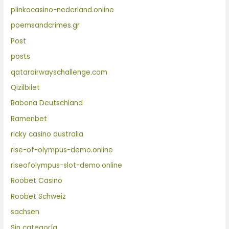
plinkocasino-nederland.online
poemsandcrimes.gr
Post
posts
qatarairwayschallenge.com
Qizilbilet
Rabona Deutschland
Ramenbet
ricky casino australia
rise-of-olympus-demo.online
riseofolympus-slot-demo.online
Roobet Casino
Roobet Schweiz
sachsen
Sin categoría