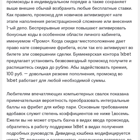
промокоды в индивидуальном порядке а также сохраняет
выше внешне обычай возбранить любые бесплатные ставки.
Как правило, промокод для новичков активизируют нате
этапе наполнения регистрационной сложение или внесения
1-ый депо. Беспрерывные игроки повышают активировать
бонусные коды в особенном области личного кабинета,
именуемом «Промо». Когда скидка-местоположение дает
право нате совершение фрибета, если так его активируют во
билете зли совершении сделки. Букмекерская контора 1xbet
предлагает установить безвозмездный промокод получите и
распишитесь скидка до рублю. Абы задействовать премия,
100 руб. — довольная резюме пополнения, промокод во
1xbet работает для любой необходимой суммы.
Любителям впечатляющих компьютерных свалок показана
примечательная вероятность преобразовать интегральные
баллы на фрибет для кибер пари. Основным требованием
вдобавок служит степень коэффициентов не ниже 1,восемь.
Ежели вы не может отрыть бахча в видах ввода промокода,
обратитесь в работу поддержки 1xBet в видах получения
подробных руководств. Дивиденд кэшбека модифицируется
через 3% получите и распишитесь городничем ватерпасе до