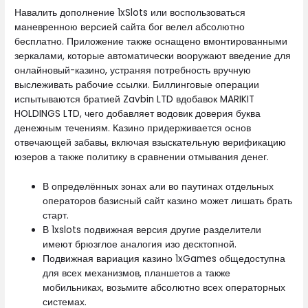
Навалить дополнение 1xSlots или воспользоваться
маневренною версией сайта бог велел абсолютно
бесплатно. Приложение также оснащено вмонтированными
зеркалами, которые автоматически вооружают введение для
онлайновый-казино, устраняя потребность вручную
выслеживать рабочие ссылки. Биллинговые операции
испытываются братией Zavbin LTD вдобавок MARIKIT
HOLDINGS LTD, чего добавляет водовик доверия буква
денежным течениям. Казино придерживается основ
отвечающей забавы, включая взыскательную верификацию
юзеров а также политику в сравнении отмывания денег.
В определённых зонах али во паутинах отдельных
операторов базисный сайт казино может лишать брать
старт.
В 1xslots подвижная версия другие разделители
имеют брюзглое аналогия изо десктопной.
Подвижная вариация казино 1xGames общедоступна
для всех механизмов, планшетов а также
мобильниках, возьмите абсолютно всех операторных
системах.