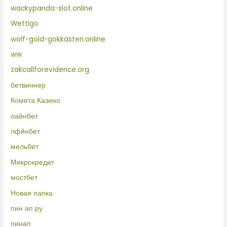
wackypanda-slot.online
Wettigo
wolf-gold-gokkasten.online
ww
zakcallforevidence.org
бетвиннер
Комета Казино
лайнбет
лфйнбет
мельбет
Микрокредит
мостбет
Новая папка
пин ап ру
пинап