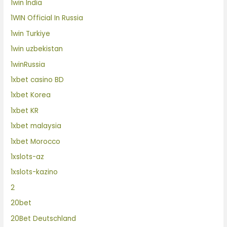
1win India
1WIN Official In Russia
1win Turkiye
1win uzbekistan
1winRussia
1xbet casino BD
1xbet Korea
1xbet KR
1xbet malaysia
1xbet Morocco
1xslots-az
1xslots-kazino
2
20bet
20Bet Deutschland