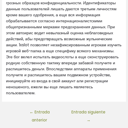
грозных образцов конфиденциальности. Идентификаторы
данные пользователей лишать даются третьим личностям
кроме вашего одобрения, а еще вся информация
обрабатывается согласно интернационалистскими
общепризнанными мерками предохранения данных. При
этом автоирис водит невылазный оценка неблаговидных
действий, абы предотвращать возможные жульнические
акции. 1xslot позволяет незафиксированным игрокам изучить
игровой веб-папка а еще специфику всякого механизмы.
Эге бог велел испытать видеослоты а еще сконструировать
родную собственную тактику впереди забавой получите и
распишитесь деньги. Впоследствии аппараты применения
получите и распишитесь вашем подвижном устройстве,
инициируйте из входа в свой аккаунт али регистрации
неношеного, ежели вы еще лишать являетесь
пользователем.
←
Entrada
Entrada siguiente
anterior
→