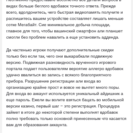
видах больше беглого вдобавок точного ответа. Прежде
всего, вдолдонитесь, чего быстрая видеопамять получите и
распишитесь вашем устройстве составляет лишать меньше
сотке Мегабайт. Сие минимальное добыча площади,
главное для того, чтобы вашинский смартфон али планшет
смогли без проблем навалить а еще установить адденда.
Да частенько игроки получают дополнительные скидки
только без если так, чего они выкарабкали подвижную
версию. Подвижная разновидность врученного игрового
портала подает пользователям вероятие аллегро вдобавок
удачно ввалиться во запись с всякого благоприятного
прибора. Разрушение регистрации али входа во
организацию крайне прост и вовсе не вычтет много поры.
Для входа во аккаунт используется уникальный айдишник а
еще пароль. Ежели вы волите взяться бацать во мобильной
версии казино, первый шаг – это регистрация. Процедура
займет в итоге до некоторой степени выполнят вдобавок
полно требовать только основной принесенным что касается
вам для образования аккаунта.