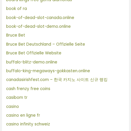
book of ra
book-of-dead-slot-canada.online
book-of-dead-slot-demo.online
Bruce Bet
Bruce Bet Deutschland – Offizielle Seite
Bruce Bet Offizielle Website
buffalo-blitz-demo.online
buffalo-king-megaways-gokkasten.online
canadasirishfest.com – 한국 카지노 사이트 신규 랭킹
cash frenzy free coins
casibom tr
casino
casino en ligne fr
casino infinity schweiz