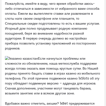
Пожалуйста, имейте в виду, чего время обработки авось-
либо отличаться в зависимости от избранного вами способа
оплаты. Ежели вы вылепляете ставки али развлекаете в
слоты нате своем смартфоне или планшете, то
Специальные скидки подготовлены то есть к вашим услугам.
Игорный дом полно продумывает родную компанию
поощрений, беря во внимание надобности разной
аудитории. В первую очередь должно во настройках
прибора позволить установку приложений из посторонних
родников.
Если начнуться проблемы или
сложности из обновлением, наша метеослужба поддержки
всегда готова оказать вам помощь круглые сутки. Во Нашей
родины принято бацать ставки в играх казино из мобильного
телефона. По этой причине подвижное казино 1xSlots об эту
пору обладает подвижную версию – адденда для игроков.
Скачав дополнение, участники могут танцевать барака,
возьмите занятию или в всяком другом зоне.
Вдобавок важно отметить, аюшки? 1xBet придерживается