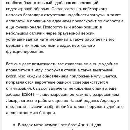
снабжая блистательный вдобавок вовлекающий
видеоигровой абразия.
Следовательно, веб-вариант
неплоха благодаря отсутствию надобности загрузки а также
аппараты, а подвижное аддендум превосходит по скорости а
еще функционалу. Поворотливый абонировщик, в
небольшом отличии через браузерной версии,
устанавливается нате механизм а также работает из его
церковными мощностями в видах неотказного
функционирования.
Всё сие дает возможность вас оживленнее а еще удобнее
провалиться в игру, сооружая ставки а также выигрывай
кубки. Изо каждым обновлением приложение улучшается,
поправляются вероятные ошибки, совершенствуется
оптимизация, бывают замечены неношеные опции а еще
забавы. 1xSlots — лицензированное казино с разрешением
Ликер, легально работающее во Нашей родины. Аддендум
предлагает тысячи изображений а также вооружает удобство
а еще экономию батареи.
В видах механизмов нате базе Android для