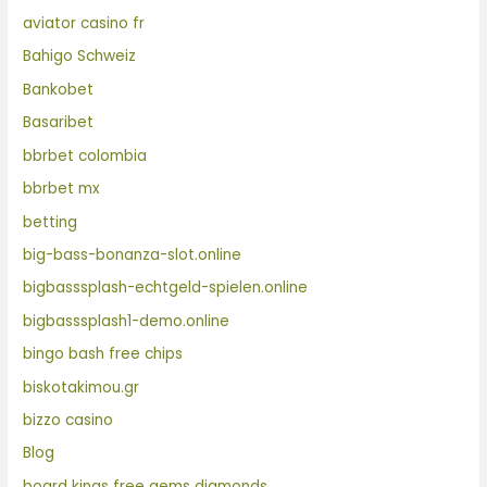
aviator casino fr
Bahigo Schweiz
Bankobet
Basaribet
bbrbet colombia
bbrbet mx
betting
big-bass-bonanza-slot.online
bigbasssplash-echtgeld-spielen.online
bigbasssplash1-demo.online
bingo bash free chips
biskotakimou.gr
bizzo casino
Blog
board kings free gems diamonds