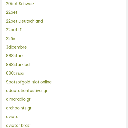
20bet Schweiz
22bet
22bet Deutschland
22bet IT
22бет
3dicembre
888starz
888starz bd
888старз
9potsofgold-slot.online
adaptationfestival.gr
almaradio.gr
archpoints.gr
aviator
aviator brazil