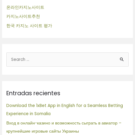
온라인카지노사이트
카지노사이트추천
한국 카지노 사이트 평가
B
u
s
c
Entradas recientes
a
r
Download the 1xBet App in English for a Seamless Betting
p
Experience in Somalia
o
Вход в онлайн-казино и возможность сыграть в авиатор –
r
крупнейшие игровые сайты Украины
: