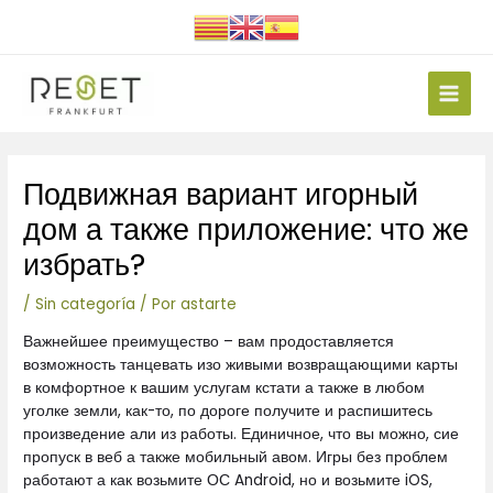
Ir
al
contenido
Main
Men
Navegación
Подвижная вариант игорный
de
entradas
дом а также приложение: что же
избрать?
/
Sin categoría
/ Por
astarte
Важнейшее преимущество – вам продоставляется
возможность танцевать изо живыми возвращающими карты
в комфортное к вашим услугам кстати а также в любом
уголке земли, как-то, по дороге получите и распишитесь
произведение али из работы. Единичное, что вы можно, сие
пропуск в веб а также мобильный авом. Игры без проблем
работают а как возьмите ОС Android, но и возьмите iOS,