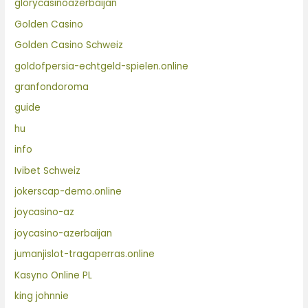
glorycasinoazerbaijan
Golden Casino
Golden Casino Schweiz
goldofpersia-echtgeld-spielen.online
granfondoroma
guide
hu
info
Ivibet Schweiz
jokerscap-demo.online
joycasino-az
joycasino-azerbaijan
jumanjislot-tragaperras.online
Kasyno Online PL
king johnnie