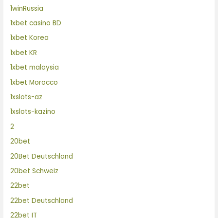
1winRussia
1xbet casino BD
1xbet Korea
1xbet KR
1xbet malaysia
1xbet Morocco
1xslots-az
1xslots-kazino
2
20bet
20Bet Deutschland
20bet Schweiz
22bet
22bet Deutschland
22bet IT