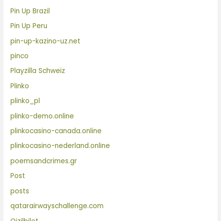
Pin Up Brazil
Pin Up Peru
pin-up-kazino-uz.net
pinco
Playzilla Schweiz
Plinko
plinko_pl
plinko-demo.online
plinkocasino-canada.online
plinkocasino-nederland.online
poemsandcrimes.gr
Post
posts
qatarairwayschallenge.com