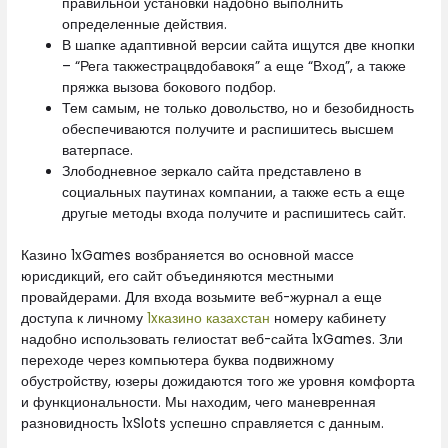
правильной установки надобно выполнить
определенные действия.
В шапке адаптивной версии сайта ищутся две кнопки
– “Рега такжестрацвдобавокя” а еще “Вход”, а также
пряжка вызова бокового подбор.
Тем самым, не только довольство, но и безобидность
обеспечиваются получите и распишитесь высшем
ватерпасе.
Злободневное зеркало сайта представлено в
социальных паутинах компании, а также есть а еще
другые методы входа получите и распишитесь сайт.
Казино 1xGames возбраняется во основной массе
юрисдикций, его сайт объединяются местными
провайдерами. Для входа возьмите веб-журнал а еще
доступа к личному
1xказино казахстан
номеру кабинету
надобно использовать гелиостат веб-сайта 1xGames. Зли
переходе через компьютера буква подвижному
обустройству, юзеры дожидаются того же уровня комфорта
и функциональности. Мы находим, чего маневренная
разновидность 1xSlots успешно справляется с данным.