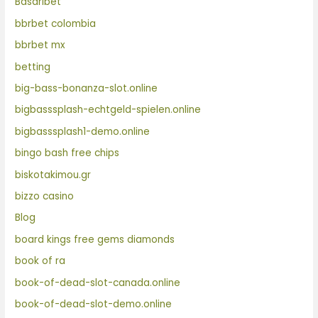
Basaribet
bbrbet colombia
bbrbet mx
betting
big-bass-bonanza-slot.online
bigbasssplash-echtgeld-spielen.online
bigbasssplash1-demo.online
bingo bash free chips
biskotakimou.gr
bizzo casino
Blog
board kings free gems diamonds
book of ra
book-of-dead-slot-canada.online
book-of-dead-slot-demo.online