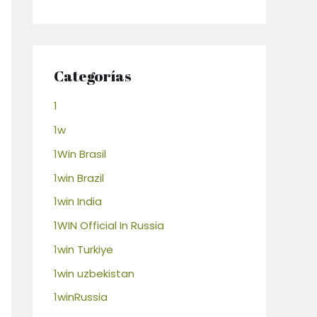
Categorías
1
1w
1Win Brasil
1win Brazil
1win India
1WIN Official In Russia
1win Turkiye
1win uzbekistan
1winRussia