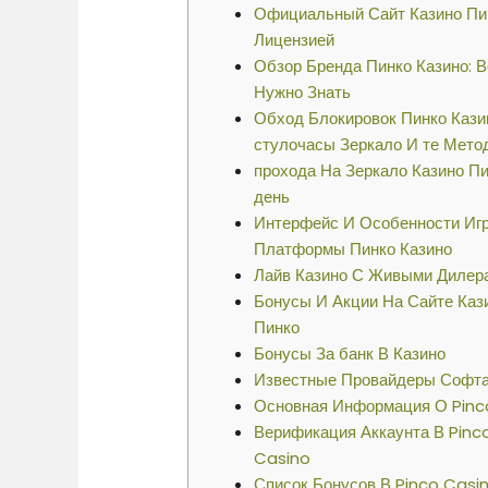
Официальный Сайт Казино Пи
Лицензией
Обзор Бренда Пинко Казино: В
Нужно Знать
Обход Блокировок Пинко Кази
стулочасы Зеркало И те Мето
прохода На Зеркало Казино П
день
Интерфейс И Особенности Иг
Платформы Пинко Казино
Лайв Казино С Живыми Дилер
Бонусы И Акции На Сайте Каз
Пинко
Бонусы За банк В Казино
Известные Провайдеры Софт
Основная Информация О Pinc
Верификация Аккаунта В Pinc
Casino
Список Бонусов В Pinco Casi