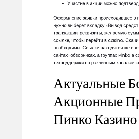
Участие в акции можно подтверд
Оформление заявки происходившее в п
нужно выберет вкладку «Вывод средст
транзакции, реквизиты, желаемую сум
ссылке, чтобы перейти в casino. Скачи
необходимы. Ссылки находятся же сво
сайтах-обзорниках, а группах Pinko а
техподдержки по различным каналам с
Актуальные Б
Акционные Пр
Пинко Казино