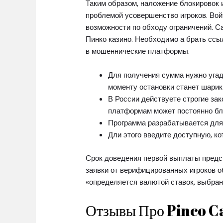
Таким образом, наложение блокировок 
проблемой усовершенство игроков. Вой
возможности по обходу ограничений. 
Пинко казино. Необходимо а брать ссы
в мошеннические платформы.
Для получения сумма нужно угада
моменту остановки станет шарик
В России действуете строгие зак
платформам может постоянно бл
Программа разрабатывается для
Дли этого введите доступную, к
Срок доведения первой выплаты предст
заявки от верифицированных игроков 
«определяется валютой ставок, выбран
Отзывы Про Pinco C