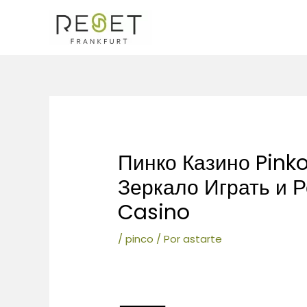
Ir
al
contenido
Navegación
de
entradas
Пинко Казино Pink
Зеркало Играть и 
Casino
/
pinco
/ Por
astarte