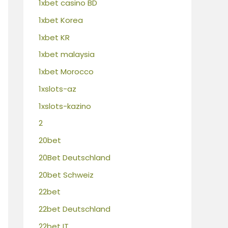
1xbet casino BD
1xbet Korea
1xbet KR
1xbet malaysia
1xbet Morocco
1xslots-az
1xslots-kazino
2
20bet
20Bet Deutschland
20bet Schweiz
22bet
22bet Deutschland
22bet IT