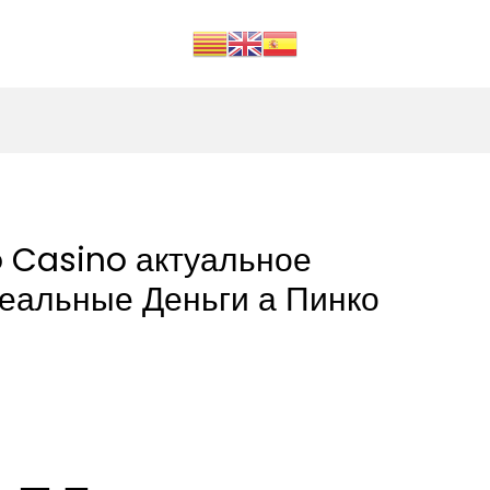
o Casino актуальное
Реальные Деньги а Пинко