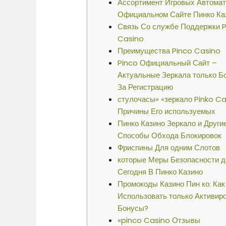
Ассортимент Игровых Автомат
Официальном Сайте Пинко Ка
Связь Со службе Поддержки 
Casino
Преимущества Pinco Casino
Pinco Официальный Сайт –
Актуальные Зеркала только Б
За Регистрацию
стулочасы» «зеркало Pinko Ca
Причины Его используемых
Пинко Казино Зеркало и Други
Способы Обхода Блокировок
Фриспины Для одним Слотов
которые Меры Безопасности 
Сегодня В Пинко Казино
Промокоды Казино Пин ко: Как
Использовать только Активир
Бонусы?
«pinco Casino Отзывы