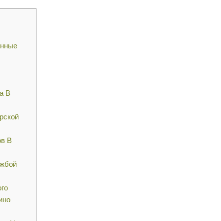
онные
о
а В
рской
в В
ужбой
ого
ино