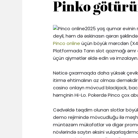
Pinko götür
2025 yaş qumar evinin r
deyil, həm də əskinasın qərarı şəklində
Pinco online
üçün böyük mərcdən (X40
Platformada Tanrı slot qazmağı əmr e
üçün qiymətlər əldə edin və imzalayın
Nəticə çıxarmaqda daha yüksək çevikl
itirmə ehtimalının az olması deməkdir
casino onlayn mövcud blackjack, bacc
həmçinin Hi-Lo. Pokerdə Pinco çox ab
Cədvəldə təqdim olunan slotlar böyük ö
demo rejimində mövcudluğu ilə məşhur
müntəzəm mükafatlar və digər promosy
növlərində saytın əksini vulqarlaşdırm