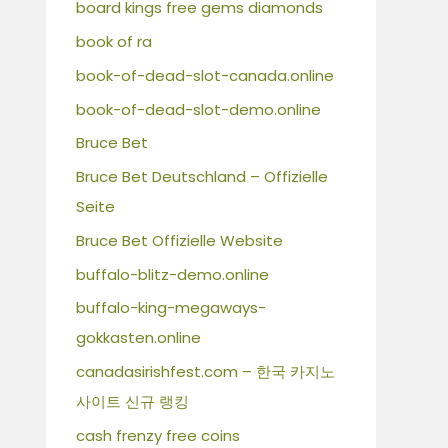
board kings free gems diamonds
book of ra
book-of-dead-slot-canada.online
book-of-dead-slot-demo.online
Bruce Bet
Bruce Bet Deutschland – Offizielle
Seite
Bruce Bet Offizielle Website
buffalo-blitz-demo.online
buffalo-king-megaways-
gokkasten.online
canadasirishfest.com – 한국 카지노
사이트 신규 랭킹
cash frenzy free coins