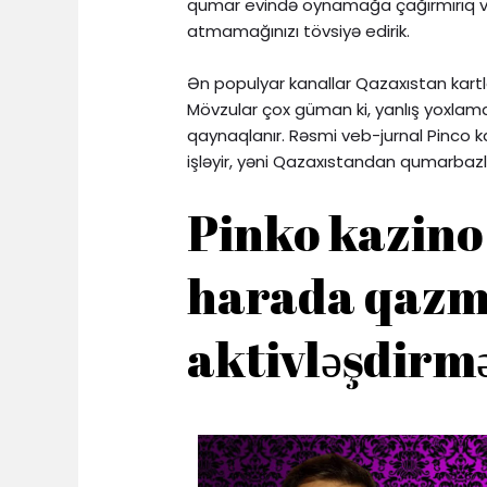
qumar evində oynamağa çağırmırıq və
atmamağınızı tövsiyə edirik.
Ən populyar kanallar Qazaxıstan kartla
Mövzular çox güman ki, yanlış yoxlam
qaynaqlanır. Rəsmi veb-jurnal Pinco ka
işləyir, yəni Qazaxıstandan qumarbaz
Pinko kazino
harada qazm
aktivləşdirm