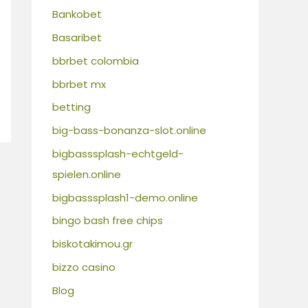
Bankobet
Basaribet
bbrbet colombia
bbrbet mx
betting
big-bass-bonanza-slot.online
bigbasssplash-echtgeld-
spielen.online
bigbasssplash1-demo.online
bingo bash free chips
biskotakimou.gr
bizzo casino
Blog