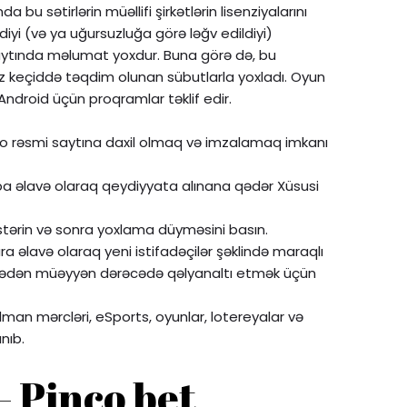
da bu sətirlərin müəllifi şirkətlərin lisenziyalarını
iyi (və ya uğursuzluğa görə ləğv edildiyi)
 saytında məlumat yoxdur.
Buna görə də, bu
sız keçiddə təqdim olunan sübutlarla yoxladı. Oyun
Android üçün proqramlar təklif edir.
ino rəsmi saytına daxil olmaq və imzalamaq imkanı
ba əlavə olaraq qeydiyyata alınana qədər Xüsusi
stərin və sonra yoxlama düyməsini basın.
ra əlavə olaraq yeni istifadəçilər şəklində maraqlı
irmədən müəyyən dərəcədə qəlyanaltı etmək üçün
idman mərcləri, eSports, oyunlar, lotereyalar və
nıb.
– Pinco bet