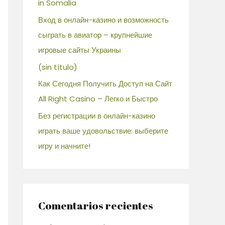
in Somalia
Вход в онлайн-казино и возможность
сыграть в авиатор – крупнейшие
игровые сайты Украины
(sin título)
Как Сегодня Получить Доступ на Сайт
All Right Casino – Легко и Быстро
Без регистрации в онлайн-казино
играть ваше удовольствие: выберите
игру и начните!
Comentarios recientes