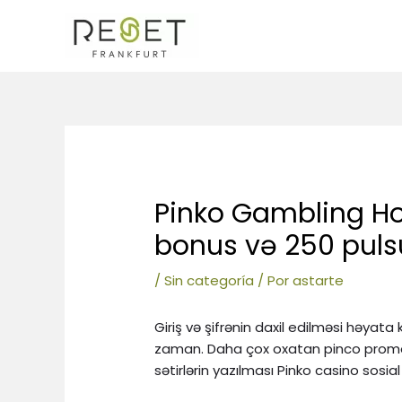
Ir
al
contenido
Navegación
de
entradas
Pinko Gambling Ho
bonus və 250 puls
/
Sin categoría
/ Por
astarte
Giriş və şifrənin daxil edilməsi həyata 
zaman. Daha çox oxatan pinco promo 
sətirlərin yazılması Pinko casino sosia