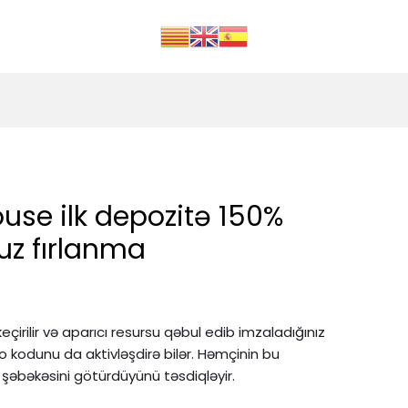
use ilk depozitə 150%
uz fırlanma
keçirilir və aparıcı resursu qəbul edib imzaladığınız
kodunu da aktivləşdirə bilər. Həmçinin bu
l şəbəkəsini götürdüyünü təsdiqləyir.