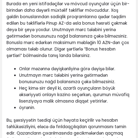
Burada en yeni istifadəçilər və mövcud oyunçular üçün bir-
birindən daha dəyərli müxtəlif təkliflər mövcuddur. Xoş
gəldin bonuslarından sadiqlik proqramlarına qədər təqdim
edilən bu təkliflərlə Pinup AZ-da əsla bonus həsrəti çəkmək
deyə bir şeyə yoxdur. Unutmayın mərc tələbini yerinə
gətirmədən bonusunuzu nağd balansınıza çəkə bilməzsiniz.
Bonusla mərc edərkən maksimum məbləğin 10 AZN-dən çox
olmaması tələb olunur. Digər şərtlərlə “Bonus hesabın
şərtləri” bölməsində tanış landa bilərsiniz.
Onlar məzənnə dəyişkənliyinə görə dəyişə bilər.
Unutmayın mərc tələbini yerinə gətirmədən
bonusunuzu nağd balansınıza çəkə bilməzsiniz.
Heç kimə sirr deyil ki, azartlı oyunçuların böyük
əksəriyyəti onlayn kazino seçərkən, qurumun müvafiq
lisenziyaya malik olmasına diqqət yetirirlər.
öyrənin.
Bu, şəxsiyyətin təsdiqi üçün həyata keçirilir və hesabın
təhlükəsizliyini, eləcə də fırıldaqçılıqdan qorunmasını təmin
edir. Qazancların çıxarılmasında gecikmələrdən qaçmaq