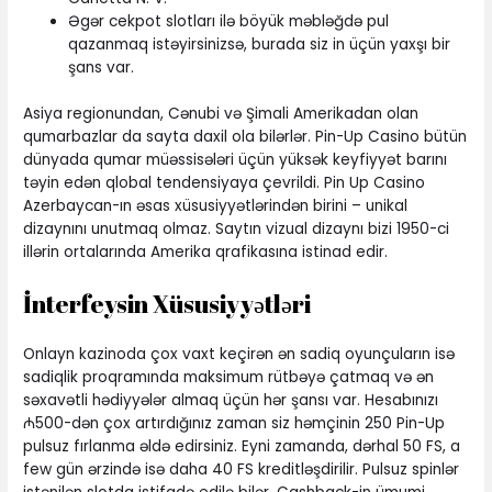
Əgər cekpot slotları ilə böyük məbləğdə pul
qazanmaq istəyirsinizsə, burada siz in üçün yaxşı bir
şans var.
Asiya regionundan, Cənubi və Şimali Amerikadan olan
qumarbazlar da sayta daxil ola bilərlər. Pin-Up Casino bütün
dünyada qumar müəssisələri üçün yüksək keyfiyyət barını
təyin edən qlobal tendensiyaya çevrildi. Pin Up Casino
Azerbaycan-ın əsas xüsusiyyətlərindən birini – unikal
dizaynını unutmaq olmaz. Saytın vizual dizaynı bizi 1950-ci
illərin ortalarında Amerika qrafikasına istinad edir.
İnterfeysin Xüsusiyyətləri
Onlayn kazinoda çox vaxt keçirən ən sadiq oyunçuların isə
sadiqlik proqramında maksimum rütbəyə çatmaq və ən
səxavətli hədiyyələr almaq üçün hər şansı var. Hesabınızı
₼500-dən çox artırdığınız zaman siz həmçinin 250 Pin-Up
pulsuz fırlanma əldə edirsiniz. Eyni zamanda, dərhal 50 FS, a
few gün ərzində isə daha 40 FS kreditləşdirilir. Pulsuz spinlər