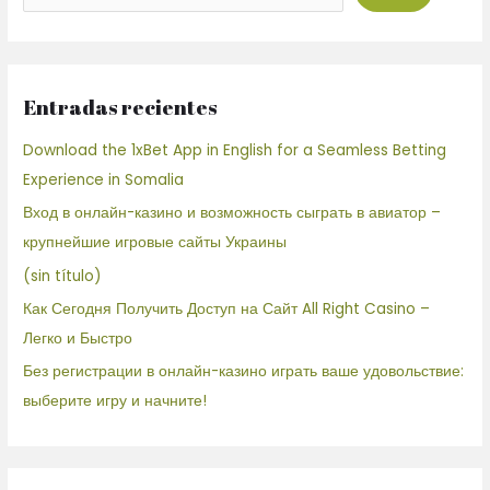
Entradas recientes
Download the 1xBet App in English for a Seamless Betting
Experience in Somalia
Вход в онлайн-казино и возможность сыграть в авиатор –
крупнейшие игровые сайты Украины
(sin título)
Как Сегодня Получить Доступ на Сайт All Right Casino –
Легко и Быстро
Без регистрации в онлайн-казино играть ваше удовольствие:
выберите игру и начните!