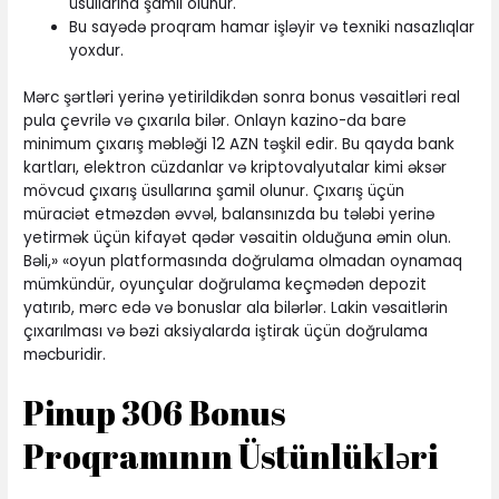
üsullarına şamil olunur.
Bu sayədə proqram hamar işləyir və texniki nasazlıqlar
yoxdur.
Mərc şərtləri yerinə yetirildikdən sonra bonus vəsaitləri real
pula çevrilə və çıxarıla bilər. Onlayn kazino-da bare
minimum çıxarış məbləği 12 AZN təşkil edir. Bu qayda bank
kartları, elektron cüzdanlar və kriptovalyutalar kimi əksər
mövcud çıxarış üsullarına şamil olunur. Çıxarış üçün
müraciət etməzdən əvvəl, balansınızda bu tələbi yerinə
yetirmək üçün kifayət qədər vəsaitin olduğuna əmin olun.
Bəli,» «oyun platformasında doğrulama olmadan oynamaq
mümkündür, oyunçular doğrulama keçmədən depozit
yatırıb, mərc edə və bonuslar ala bilərlər. Lakin vəsaitlərin
çıxarılması və bəzi aksiyalarda iştirak üçün doğrulama
məcburidir.
Pinup 306 Bonus
Proqramının Üstünlükləri