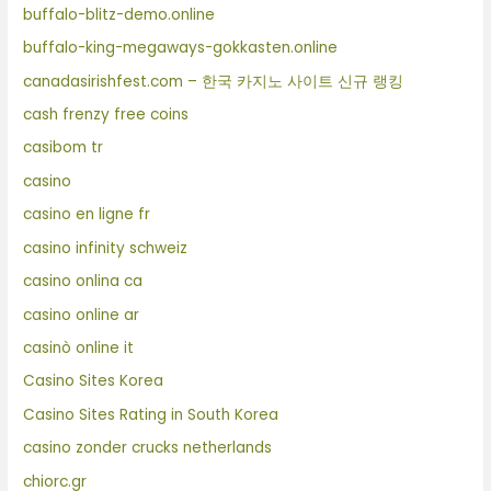
buffalo-blitz-demo.online
buffalo-king-megaways-gokkasten.online
canadasirishfest.com – 한국 카지노 사이트 신규 랭킹
cash frenzy free coins
casibom tr
casino
casino en ligne fr
casino infinity schweiz
casino onlina ca
casino online ar
casinò online it
Casino Sites Korea
Casino Sites Rating in South Korea
casino zonder crucks netherlands
chiorc.gr