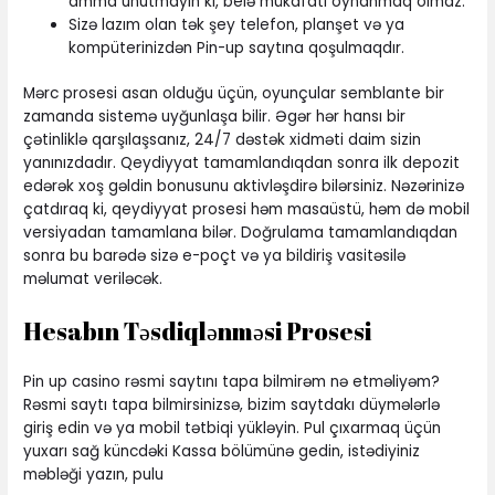
amma unutmayın ki, belə mükafatı oynanmaq olmaz.
Sizə lazım olan tək şey telefon, planşet və ya
kompüterinizdən Pin-up saytına qoşulmaqdır.
Mərc prosesi asan olduğu üçün, oyunçular semblante bir
zamanda sistemə uyğunlaşa bilir. Əgər hər hansı bir
çətinliklə qarşılaşsanız, 24/7 dəstək xidməti daim sizin
yanınızdadır. Qeydiyyat tamamlandıqdan sonra ilk depozit
edərək xoş gəldin bonusunu aktivləşdirə bilərsiniz. Nəzərinizə
çatdıraq ki, qeydiyyat prosesi həm masaüstü, həm də mobil
versiyadan tamamlana bilər. Doğrulama tamamlandıqdan
sonra bu barədə sizə e-poçt və ya bildiriş vasitəsilə
məlumat veriləcək.
Hesabın Təsdiqlənməsi Prosesi
Pin up casino rəsmi saytını tapa bilmirəm nə etməliyəm?
Rəsmi saytı tapa bilmirsinizsə, bizim saytdakı düymələrlə
giriş edin və ya mobil tətbiqi yükləyin. Pul çıxarmaq üçün
yuxarı sağ küncdəki Kassa bölümünə gedin, istədiyiniz
məbləği yazın, pulu