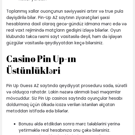
Toplanmış xallar ouonçunun səviyyəsini artırır və true pula
dəyişdirilə bilər. Pin-Up AZ saytının ziyarətçiləri şəxsi
hesablarına daxil olaraq gecə-gündüz idmana mərc edə və
real vaxt rejimində matçların gedişini izləyə bilərlər. Oyun
klubunda təkcə rəsmi sayt vasitəsilə deyil, həm də işləyən
güzgülər vasitəsilə qeydiyyatdan keçə bilərsiniz.
Casino Pin Up-ın
Üstünlükləri
Pin Up Guess AZ saytında qeydiyyat proseduru sadə, sürətli
və olduqca rahatdır. Lakin nəzərə alınmalı bəzi məqamlar
mövcuddur. Siz Pin Up casinos saytında oyunçular hesabı
doldurmaq üçün ölkədə icazə verilən istənilən əlçatan
metoddan istifadə edə bilərlər.
Bonusu əldə etdikdən sonra mərc tələblərini yerinə
yetirməklə real hesabınıza onu çəkə bilərsiniz.