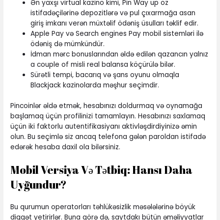
Ən yaxşı virtual kazino kimi, Pin Way up öz
istifadəçilərinə depozitlərə və pul çıxarmağa asan
giriş imkanı verən müxtəlif ödəniş üsulları təklif edir.
Apple Pay və Search engines Pay mobil sistemləri ilə
ödəniş də mümkündür.
İdman mərc bonuslarından əldə edilən qazancın yalnız
a couple of misli real balansa köçürülə bilər.
Sürətli tempi, bacarıq və şans oyunu olmaqla
Blackjack kazinolarda məşhur seçimdir.
Pincoinlər əldə etmək, hesabınızı doldurmaq və oynamağa
başlamaq üçün profilinizi tamamlayın. Hesabınızı saxlamaq
üçün iki faktorlu autentifikasiyanı aktivləşdirdiyinizə əmin
olun. Bu seçimlə siz ancaq telefona gələn paroldan istifadə
edərək hesaba daxil ola bilərsiniz.
Mobil Versiya Və Tətbiq: Hansı Daha
Uyğundur?
Bu qurumun operatorları təhlükəsizlik məsələlərinə böyük
diqqət yetirirlər. Buna görə də, saytdakı bütün əməliyyatlar