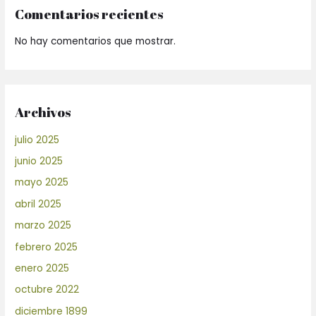
Comentarios recientes
No hay comentarios que mostrar.
Archivos
julio 2025
junio 2025
mayo 2025
abril 2025
marzo 2025
febrero 2025
enero 2025
octubre 2022
diciembre 1899