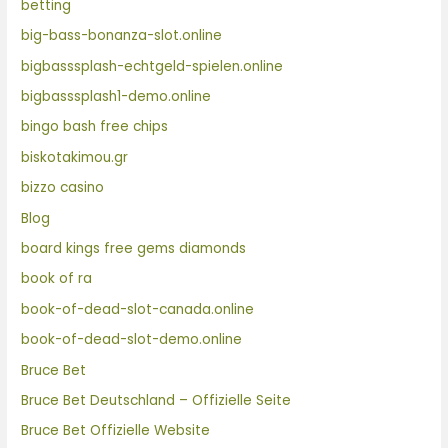
betting
big-bass-bonanza-slot.online
bigbasssplash-echtgeld-spielen.online
bigbasssplash1-demo.online
bingo bash free chips
biskotakimou.gr
bizzo casino
Blog
board kings free gems diamonds
book of ra
book-of-dead-slot-canada.online
book-of-dead-slot-demo.online
Bruce Bet
Bruce Bet Deutschland – Offizielle Seite
Bruce Bet Offizielle Website