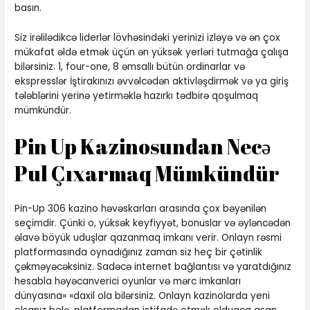
basın.
Siz irəlilədikcə liderlər lövhəsindəki yerinizi izləyə və ən çox
mükafat əldə etmək üçün ən yüksək yerləri tutmağa çalışa
bilərsiniz. 1, four-one, 8 əmsallı bütün ordinarlar və
ekspresslər İştirakınızı əvvəlcədən aktivləşdirmək və ya giriş
tələblərini yerinə yetirməklə hazırkı tədbirə qoşulmaq
mümkündür.
Pin Up Kazinosundan Necə
Pul Çıxarmaq Mümkündür
Pin-Up 306 kazino həvəskarları arasında çox bəyənilən
seçimdir. Çünki o, yüksək keyfiyyət, bonuslar və əyləncədən
əlavə böyük uduşlar qazanmaq imkanı verir. Onlayn rəsmi
platformasında oynadığınız zaman siz heç bir çətinlik
çəkməyəcəksiniz. Sadəcə internet bağlantısı və yaratdığınız
hesabla həyəcanverici oyunlar və mərc imkanları
dünyasına» «daxil ola bilərsiniz. Onlayn kazinolarda yeni