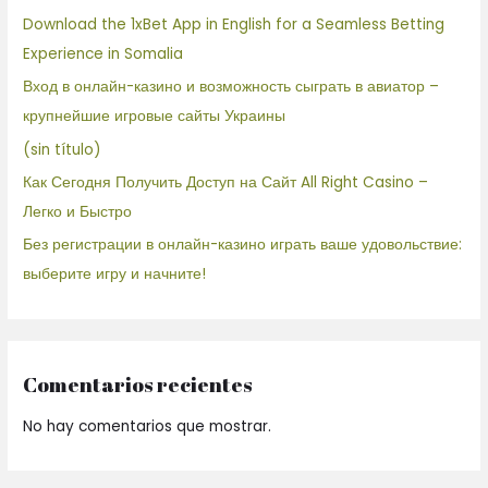
Download the 1xBet App in English for a Seamless Betting
Experience in Somalia
Вход в онлайн-казино и возможность сыграть в авиатор –
крупнейшие игровые сайты Украины
(sin título)
Как Сегодня Получить Доступ на Сайт All Right Casino –
Легко и Быстро
Без регистрации в онлайн-казино играть ваше удовольствие:
выберите игру и начните!
Comentarios recientes
No hay comentarios que mostrar.