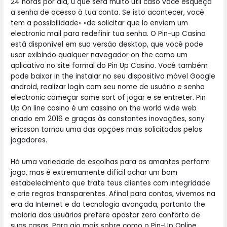
24 horas por dia, u que será muito útil caso você esqueça
a senha de acesso à tua conta. Se isto acontecer, você
tem a possibilidade» «de solicitar que lo enviem um
electronic mail para redefinir tua senha. O Pin-up Casino
está disponível em sua versão desktop, que você pode
usar exibindo qualquer navegador on the como um
aplicativo no site formal do Pin Up Casino. Você também
pode baixar in the instalar no seu dispositivo móvel Google
android, realizar login com seu nome de usuário e senha
electronic começar some sort of jogar e se entreter. Pin
Up On line casino é um cassino on the world wide web
criado em 2016 e graças às constantes inovações, sony
ericsson tornou uma das opções mais solicitadas pelos
jogadores.
Há uma variedade de escolhas para os amantes perform
jogo, mas é extremamente difícil achar um bom
estabelecimento que trate teus clientes com integridade
e crie regras transparentes. Afinal para contas, vivemos na
era da Internet e da tecnologia avançada, portanto the
maioria dos usuários prefere apostar zero conforto de
suas casas. Para ajo mais sobre como o Pin-Up Online