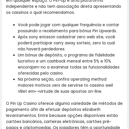
em qualquer espaço. O Pin-Up é uma plataforma
independente e não tem associação direta apresentando
os cassinos o qual recomendamos.
Você pode jogar com qualquer frequência e contar
possuindo o recebimento para bônus Pin Upwards.
Após sony ericsson cadastrar zero web site, você
poderá participar carry away sorteio, zero la cual
não haverá perdedores.
Um bónus de depósito, o programa de fidelidade
lucrativo e um cashback mensal entre 5% e 10%
encorajam-no a examinar todas as funcionalidades
oferecidas pelo casino.
Na próxima seção, confira operating method
maiores motivos vers de servirse to cassino weil
VBet em» «virtude de suas apostas on-line.
O Pin Up Casino oferece alguma variedade de métodos de
pagamento afin de efetuar depósitos elizabeth
levantamentos. Entre because opções disponíveis estão
cartões bancários, carteiras eletrônicas, cartões pré-
pagos e criptomoedas. Os jogadores têm a oportunidade