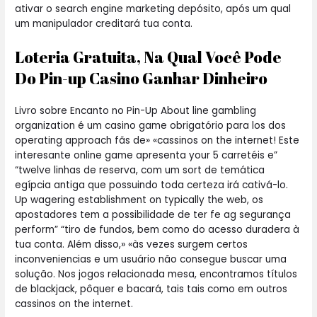
ativar o search engine marketing depósito, após um qual
um manipulador creditará tua conta.
Loteria Gratuita, Na Qual Você Pode
Do Pin-up Casino Ganhar Dinheiro
Livro sobre Encanto no Pin-Up About line gambling
organization é um casino game obrigatório para los dos
operating approach fãs de» «cassinos on the internet! Este
interesante online game apresenta your 5 carretéis e”
“twelve linhas de reserva, com um sort de temática
egípcia antiga que possuindo toda certeza irá cativá-lo.
Up wagering establishment on typically the web, os
apostadores tem a possibilidade de ter fe ag segurança
perform” “tiro de fundos, bem como do acesso duradera à
tua conta. Além disso,» «às vezes surgem certos
inconveniencias e um usuário não consegue buscar uma
solução. Nos jogos relacionada mesa, encontramos títulos
de blackjack, pôquer e bacará, tais tais como em outros
cassinos on the internet.