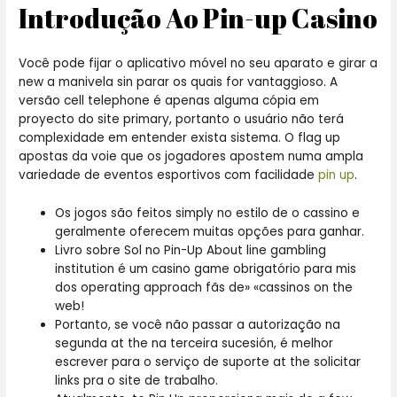
Introdução Ao Pin-up Casino
Você pode fijar o aplicativo móvel no seu aparato e girar a
new a manivela sin parar os quais for vantaggioso. A
versão cell telephone é apenas alguma cópia em
proyecto do site primary, portanto o usuário não terá
complexidade em entender exista sistema. O flag up
apostas da voie que os jogadores apostem numa ampla
variedade de eventos esportivos com facilidade
pin up
.
Os jogos são feitos simply no estilo de o cassino e
geralmente oferecem muitas opções para ganhar.
Livro sobre Sol no Pin-Up About line gambling
institution é um casino game obrigatório para mis
dos operating approach fãs de» «cassinos on the
web!
Portanto, se você não passar a autorização na
segunda at the na terceira sucesión, é melhor
escrever para o serviço de suporte at the solicitar
links pra o site de trabalho.