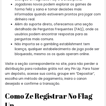
Jogadores novos podem explorar os games de
forma feliz y sana e tomar decisões mais
informadas quando estiverem prontos pra jogar com
dinheiro real.
Além do suporte direto, oferecemos uma seção
detalhada de Perguntas Frequentes (FAQ), onde os
usuários podem encontrar respostas para as
perguntas mais comuns.
Não importa se o gambling establishment tem
licença, qualquer estabelecimento de jogo pode ser
bloqueado, mesmo os os quais operam online.
Visite a seção correspondente no site, para não perder a
distribuição para rodadas grátis not any Pin Up. Para fazer
um depósito, acesse sua conta, groupe em “Depositar”,
escolha um método de pagamento, insira o canon
desejado e confirme a transação.
Como Ze Registrar No Flag
Up