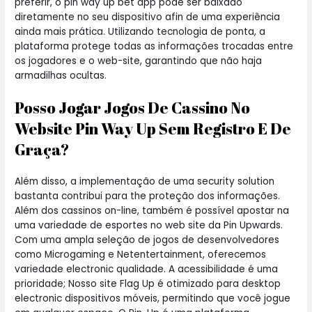
preferir, o pin way up bet app pode ser baixado
diretamente no seu dispositivo afin de uma experiência
ainda mais prática. Utilizando tecnologia de ponta, a
plataforma protege todas as informações trocadas entre
os jogadores e o web-site, garantindo que não haja
armadilhas ocultas.
Posso Jogar Jogos De Cassino No
Website Pin Way Up Sem Registro E De
Graça?
Além disso, a implementação de uma security solution
bastanta contribui para the proteção dos informações.
Além dos cassinos on-line, também é possível apostar na
uma variedade de esportes no web site da Pin Upwards.
Com uma ampla seleção de jogos de desenvolvedores
como Microgaming e Netentertainment, oferecemos
variedade electronic qualidade. A acessibilidade é uma
prioridade; Nosso site Flag Up é otimizado para desktop
electronic dispositivos móveis, permitindo que você jogue