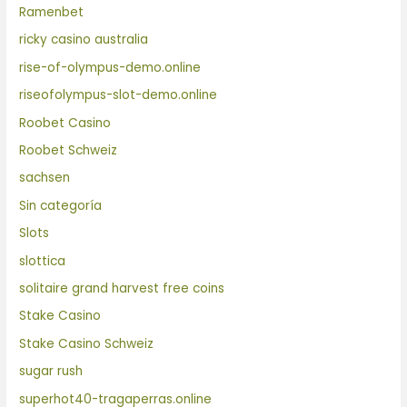
Ramenbet
ricky casino australia
rise-of-olympus-demo.online
riseofolympus-slot-demo.online
Roobet Casino
Roobet Schweiz
sachsen
Sin categoría
Slots
slottica
solitaire grand harvest free coins
Stake Casino
Stake Casino Schweiz
sugar rush
superhot40-tragaperras.online