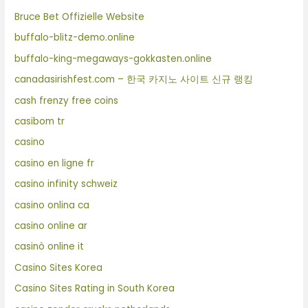
Bruce Bet Offizielle Website
buffalo-blitz-demo.online
buffalo-king-megaways-gokkasten.online
canadasirishfest.com – 한국 카지노 사이트 신규 랭킹
cash frenzy free coins
casibom tr
casino
casino en ligne fr
casino infinity schweiz
casino onlina ca
casino online ar
casinò online it
Casino Sites Korea
Casino Sites Rating in South Korea