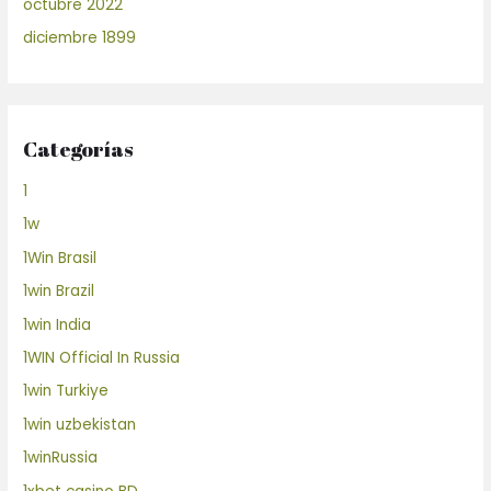
octubre 2022
diciembre 1899
Categorías
1
1w
1Win Brasil
1win Brazil
1win India
1WIN Official In Russia
1win Turkiye
1win uzbekistan
1winRussia