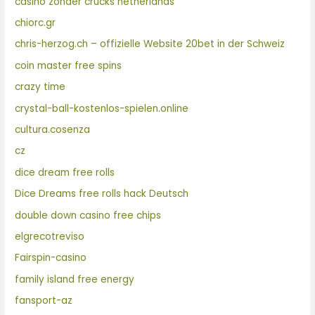
casino zonder crucks netherlands
chiorc.gr
chris-herzog.ch – offizielle Website 20bet in der Schweiz
coin master free spins
crazy time
crystal-ball-kostenlos-spielen.online
cultura.cosenza
cz
dice dream free rolls
Dice Dreams free rolls hack Deutsch
double down casino free chips
elgrecotreviso
Fairspin-casino
family island free energy
fansport-az