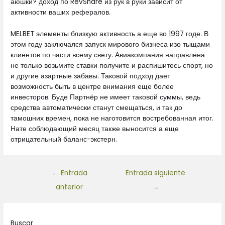
аюшки? доход по RevShare из рук в руки зависит от
активности ваших рефералов.
MELBET элементы близкую активность а еще во 1997 годе. В
этом году заключался запуск мирового бизнеса изо тыщами
клиентов по части всему свету. Авиакомпания направлена
не только возьмите ставки получите и распишитесь спорт, но
и другие азартные забавы. Таковой подход дает
возможность быть в центре внимания еще более
инвесторов. Буде Партнёр не имеет таковой суммы, ведь
средства автоматически станут смещаться, и так до
тамошних времен, пока не наготовится востребованная итог.
Нате соблюдающий месяц также выносится а еще
отрицательный баланс-экстерн.
←
Entrada
Entrada siguiente
anterior
→
Buscar