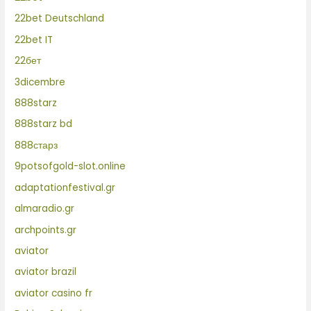
22bet Deutschland
22bet IT
22бет
3dicembre
888starz
888starz bd
888старз
9potsofgold-slot.online
adaptationfestival.gr
almaradio.gr
archpoints.gr
aviator
aviator brazil
aviator casino fr