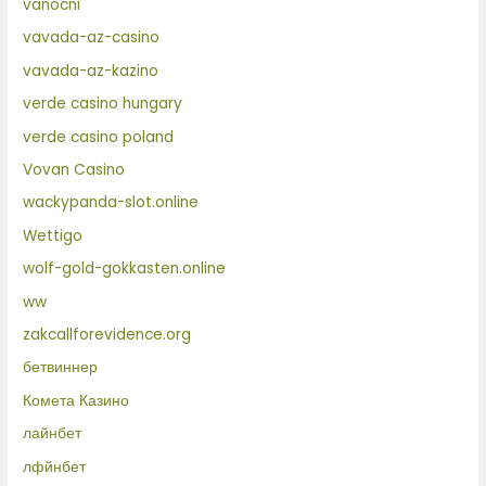
vanocni
vavada-az-casino
vavada-az-kazino
verde casino hungary
verde casino poland
Vovan Casino
wackypanda-slot.online
Wettigo
wolf-gold-gokkasten.online
ww
zakcallforevidence.org
бетвиннер
Комета Казино
лайнбет
лфйнбет