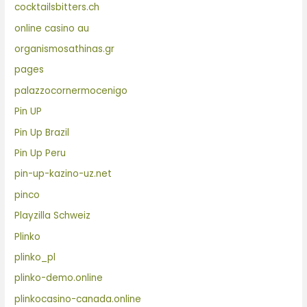
cocktailsbitters.ch
online casino au
organismosathinas.gr
pages
palazzocornermocenigo
Pin UP
Pin Up Brazil
Pin Up Peru
pin-up-kazino-uz.net
pinco
Playzilla Schweiz
Plinko
plinko_pl
plinko-demo.online
plinkocasino-canada.online