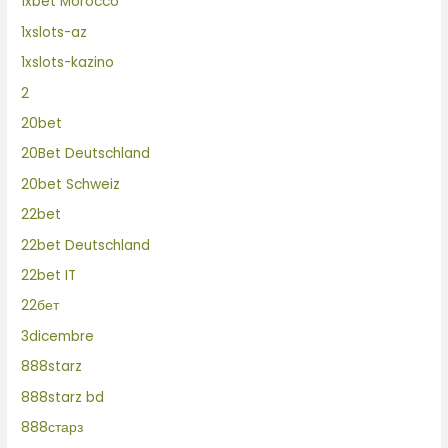
1xbet Morocco
1xslots-az
1xslots-kazino
2
20bet
20Bet Deutschland
20bet Schweiz
22bet
22bet Deutschland
22bet IT
22бет
3dicembre
888starz
888starz bd
888старз