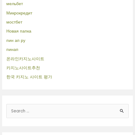
мельбет
Микрокредит
мостбет
Новая папка
пин ап ру
пинап
온라인카지노사이트
카지노사이트추천
한국 카지노 사이트 평가
B
u
s