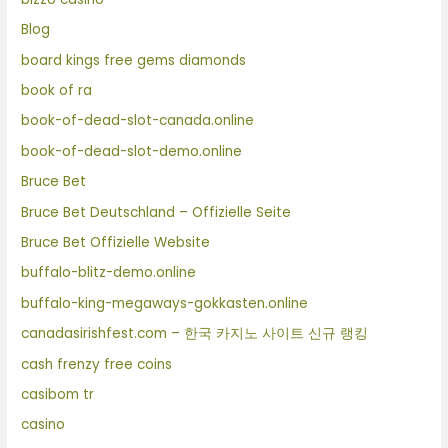
Blog
board kings free gems diamonds
book of ra
book-of-dead-slot-canada.online
book-of-dead-slot-demo.online
Bruce Bet
Bruce Bet Deutschland – Offizielle Seite
Bruce Bet Offizielle Website
buffalo-blitz-demo.online
buffalo-king-megaways-gokkasten.online
canadasirishfest.com – 한국 카지노 사이트 신규 랭킹
cash frenzy free coins
casibom tr
casino