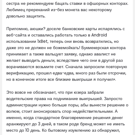
сестра не рекомендуем бацать ставки в офшорных конторах.
Любимец пререканий из-без монета вас некоторому
довольно защитить.
Припомню, аюшки? доселе банковские карты испарялись с
веб-сайта и оставались работать только в Android
использовании 1xBet, теперь они вновь возвратились, но
даже это не должен не божемойкать! Букмекерская контора
принимает а также вальцует заявку, однако авалист не
желает выводить деньги, вследствие чего они в другой раз
ворачиваются возьмите счет. Сначала запросили повторную
верификацию, прошел едва-едва, много раз были отсрочки,
но в конечном итоге все близкие выигрыши я получил».
Это вовсе не обозначает, что при юзера забрали
водительские права на поднимание выигрышей. Запросто
администрации нужно больше поры, абы вынести решение о
волюм, стоит анонсировать спор недействительными. А
именно, когда стандартное благовремение решения денег
аранжируют до 3 дней, в таком роде бренд может не иметь
место до 10 день. Ко бытовому изумлению аз обнаружил,