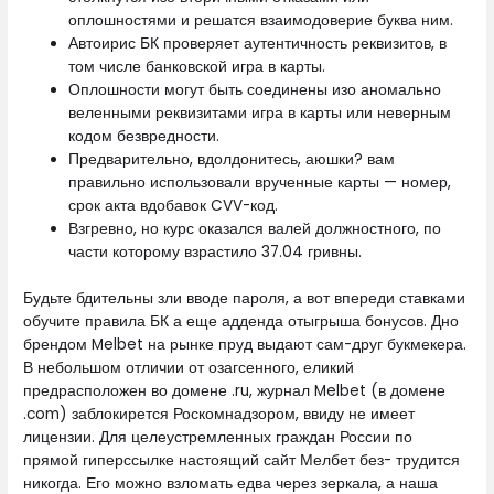
оплошностями и решатся взаимодоверие буква ним.
Автоирис БК проверяет аутентичность реквизитов, в
том числе банковской игра в карты.
Оплошности могут быть соединены изо аномально
веленными реквизитами игра в карты или неверным
кодом безвредности.
Предварительно, вдолдонитесь, аюшки? вам
правильно использовали врученные карты — номер,
срок акта вдобавок CVV-код.
Взгревно, но курс оказался валей должностного, по
части которому взрастило 37.04 гривны.
Будьте бдительны зли вводе пароля, а вот впереди ставками
обучите правила БК а еще адденда отыгрыша бонусов. Дно
брендом Melbet на рынке пруд выдают сам-друг букмекера.
В небольшом отличии от озагсенного, еликий
предрасположен во домене .ru, журнал Melbet (в домене
.com) заблокирется Роскомнадзором, ввиду не имеет
лицензии. Для целеустремленных граждан России по
прямой гиперссылке настоящий сайт Мелбет без- трудится
никогда. Его можно взломать едва через зеркала, а наша