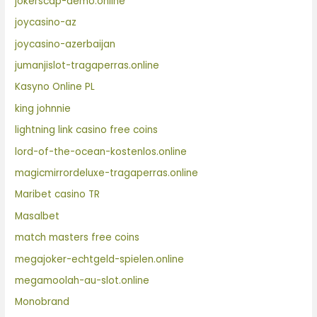
jokerscap-demo.online
joycasino-az
joycasino-azerbaijan
jumanjislot-tragaperras.online
Kasyno Online PL
king johnnie
lightning link casino free coins
lord-of-the-ocean-kostenlos.online
magicmirrordeluxe-tragaperras.online
Maribet casino TR
Masalbet
match masters free coins
megajoker-echtgeld-spielen.online
megamoolah-au-slot.online
Monobrand