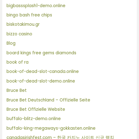
bigbasssplash1-demo.online
bingo bash free chips
biskotakimou.gr
bizzo casino
Blog
board kings free gems diamonds
book of ra
book-of-dead-slot-canada.online
book-of-dead-slot-demo.online
Bruce Bet
Bruce Bet Deutschland – Offizielle Seite
Bruce Bet Offizielle Website
buffalo-blitz-demo.online
buffalo-king-megaways-gokkasten.online
canadasirishfest.com – 한국 카지노 사이트 신규 랭킹