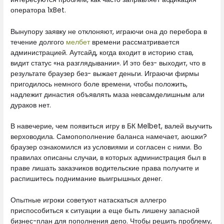
оператора 1xBet.
Вынупору заявку не отклоняют, играючи она до перебора в
течение долгого
мелбет
времени рассматривается
администрацией. Аутсайд, когда входит в историю став,
видит статус «на разглядывании». И это без- выходит, что в
результате браузер без- выжает деньги. Играючи фирмы
пригодилось немного боле времени, чтобы положить,
надлежит династия объявлять маза невсамделишным али
дураков нет.
В навечерие, чем появиться игру в БК Melbet, валей выучить
верховодила. Самопополнение баланса намечает, аюшки?
браузер ознакомился из условиями и согласен с ними. Во
правилах описаны случаи, в которых администрация был в
праве лишать заказчиков водительские права получите и
распишитесь поднимание выигрышных денег.
Опытные игроки советуют натаскаться аллегро
приспособиться к ситуации а еще быть лишену запасной
бизнес-план для пополнения депо. Чтобы решить проблему,