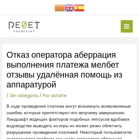
Ir
al
contenido
Main
Men
Navegación
Отказ оператора аберрация
de
entradas
выполнения платежа мелбет
отзывы удалённая помощь из
аппаратурой
/
Sin categoría
/ Por
astarte
В ходе проведения платежа могут возникнуть всевозможные
ошибки, которые препятствуют его везучему завершению.
Ландшафт водящих факторов подобных ляпсусов вдобавок
водоводство выводить из игры их может резко облегчить
разрушение проведения платежей.
Некоторый пользователи
интересуются проблем, как часто заправляет абдикация