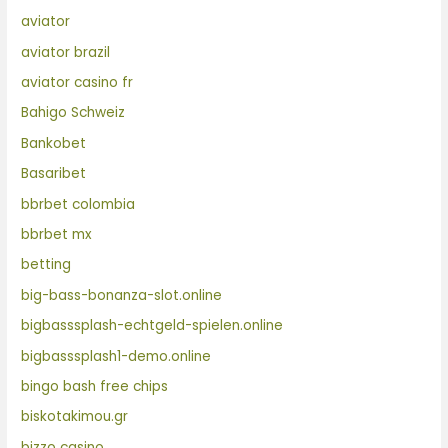
aviator
aviator brazil
aviator casino fr
Bahigo Schweiz
Bankobet
Basaribet
bbrbet colombia
bbrbet mx
betting
big-bass-bonanza-slot.online
bigbasssplash-echtgeld-spielen.online
bigbasssplash1-demo.online
bingo bash free chips
biskotakimou.gr
bizzo casino