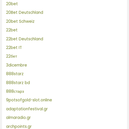
20bet
20Bet Deutschland
20bet Schweiz
22bet
22bet Deutschland
22bet IT
22бет
3dicembre
888starz
888starz bd
888старз
9potsofgold-slot.online
adaptationfestival.gr
almaradio.gr
archpoints.gr