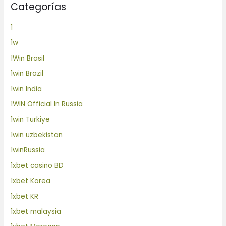
Categorías
1
1w
1Win Brasil
1win Brazil
1win India
1WIN Official In Russia
1win Turkiye
1win uzbekistan
1winRussia
1xbet casino BD
1xbet Korea
1xbet KR
1xbet malaysia