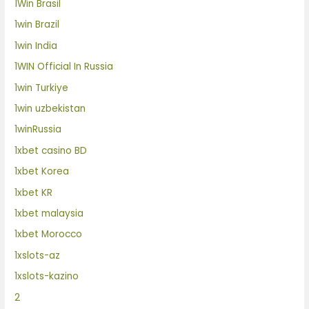
1Win Brasil
1win Brazil
1win India
1WIN Official In Russia
1win Turkiye
1win uzbekistan
1winRussia
1xbet casino BD
1xbet Korea
1xbet KR
1xbet malaysia
1xbet Morocco
1xslots-az
1xslots-kazino
2