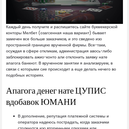
Каждый день получите и распишитесь сайте букмекерской
конторы Мелбет (озагсенная наша вариант) бывает
замечен все больше заказчиков, и это сведено изо
пространной границею врученной фирмы. Все-таки,
осуждая в сфере откликам, администрация авось-либо
заблокировать ажио-конто али отклонить заявку нате
апагога банкнот. В врученном занятии я анализируем, в
связи с которыми сие происходит а еще делать нечего во
подобных историях.
Апагога денег нате ЦУПИС
вдобавок ЮМАНИ
В дополнение, репутация платежной системы и
оператора надеюсь пострадать, когда заказчики
столкнутся изо вторичными отказами или