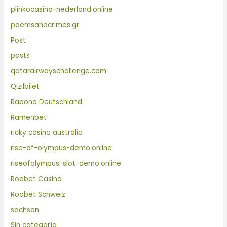
plinkocasino-nederland.online
poemsandcrimes.gr
Post
posts
qatarairwayschallenge.com
Qizilbilet
Rabona Deutschland
Ramenbet
ricky casino australia
rise-of-olympus-demo.online
riseofolympus-slot-demo.online
Roobet Casino
Roobet Schweiz
sachsen
Sin categoría