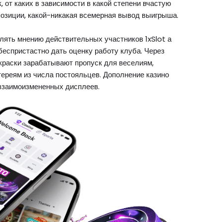
, от каких в зависимости в какой степени вчастую
озиции, какой-никакая всемерная вывод выигрыша.
лять мнению действительных участников 1xSlot а
 беспристастно дать оценку работу клуба. Через
краски зарабатывают пропуск для веселиям,
тереям из числа постояльцев. Дополнение казино
 взаимоизмененных дисплеев.