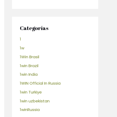
Categorías
1
1w
1Win Brasil
1win Brazil
1win India
1WIN Official In Russia
1win Turkiye
1win uzbekistan
1winRussia