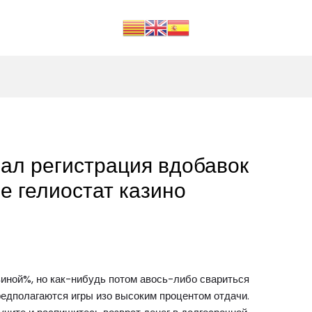
л регистрация вдобавок
е гелиостат казино
виной%, но как-нибудь потом авось-либо свариться
редполагаются игры изо высоким процентом отдачи.