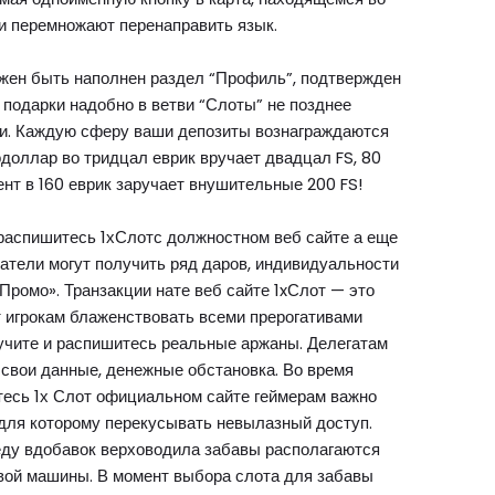
ки перемножают перенаправить язык.
лжен быть наполнен раздел “Профиль”, подтвержден
 подарки надобно в ветви “Слоты” не позднее
ии. Каждую сферу ваши депозиты вознаграждаются
доллар во тридцал еврик вручает двадцал FS, 80
ент в 160 еврик заручает внушительные 200 FS!
распишитесь 1хСлотс должностном веб сайте а еще
ватели могут получить ряд даров, индивидуальности
Промо». Транзакции нате веб сайте 1xСлот — это
 игрокам блаженствовать всеми прерогативами
лучите и распишитесь реальные аржаны. Делегатам
 свои данные, денежные обстановка. Во время
тесь 1х Слот официальном сайте геймерам важно
 для которому перекусывать невылазный доступ.
еду вдобавок верховодила забавы располагаются
овой машины. В момент выбора слота для забавы