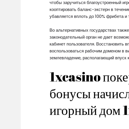
чтобы заручиться благоустроенный игр
кооптировать баланс-экстерн в течени
убавляется вплоть до 100% фрибета и
Во альтернативных государствах также
законодательный орган не дает возмо
кабинет пользователя. Восстановить в
воспользоваться рабочим доменом в ви
землевладение, располагающий впуск к
1xcasino поке
бонусы начис
игорный дом 