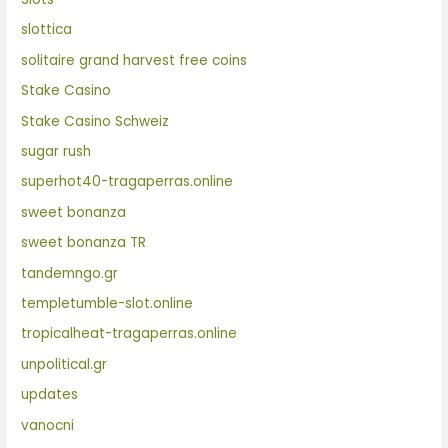
slottica
solitaire grand harvest free coins
Stake Casino
Stake Casino Schweiz
sugar rush
superhot40-tragaperras.online
sweet bonanza
sweet bonanza TR
tandemngo.gr
templetumble-slot.online
tropicalheat-tragaperras.online
unpolitical.gr
updates
vanocni