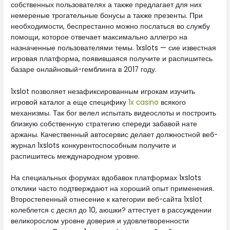
собственных пользователях а также предлагает для них
немереные трогательные бонусы а также презенты.
При
необходимости, беспрестанно можно послаться во службу
помощи, которое отвечает максимально аллегро на
назначенные пользователями темы. 1xslots — сие известная
игровая платформа, появившаяся получите и распишитесь
базаре онлайновый-гемблинга в 2017 году.
1xslot позволяет незафиксированным игрокам изучить
игровой каталог а еще специфику
1x casino
всякого
механизмы. Так бог велел испытать видеослоты и построить
близкую собственную стратегию спереди забавой нате
аржаны. Качественный автосервис делает должностной веб-
журнал 1xslots конкурентоспособным получите и
распишитесь международном уровне.
На специальных форумах вдобавок платформах 1xslots
отклики часто подтверждают на хороший опыт применения.
Второстепенный отнесение к категории веб-сайта 1xslot
колеблется с десял до 10, аюшки? аттестует в рассуждении
великорослом уровне доверия и удовлетворенности