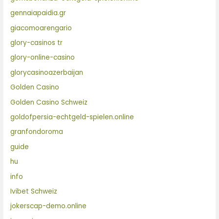
gennaiapaidia.gr
giacomoarengario
glory-casinos tr
glory-online-casino
glorycasinoazerbaijan
Golden Casino
Golden Casino Schweiz
goldofpersia-echtgeld-spielen.online
granfondoroma
guide
hu
info
Ivibet Schweiz
jokerscap-demo.online