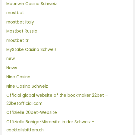
Moonwin Casino Schweiz
mostbet
mostbet italy
Mostbet Russia
mostbet tr
MyStake Casino Schweiz
new
News
Nine Casino
Nine Casino Schweiz
Official global website of the bookmaker 22bet –
22betofficial.com
Offizielle 20bet-Website
Offizielle Bahigo-Mirrorsite in der Schweiz –
cocktailsbitters.ch