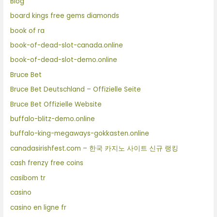
Blog
board kings free gems diamonds
book of ra
book-of-dead-slot-canada.online
book-of-dead-slot-demo.online
Bruce Bet
Bruce Bet Deutschland – Offizielle Seite
Bruce Bet Offizielle Website
buffalo-blitz-demo.online
buffalo-king-megaways-gokkasten.online
canadasirishfest.com – 한국 카지노 사이트 신규 랭킹
cash frenzy free coins
casibom tr
casino
casino en ligne fr