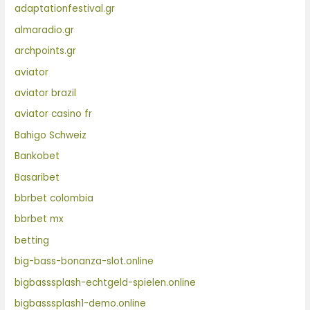
adaptationfestival.gr
almaradio.gr
archpoints.gr
aviator
aviator brazil
aviator casino fr
Bahigo Schweiz
Bankobet
Basaribet
bbrbet colombia
bbrbet mx
betting
big-bass-bonanza-slot.online
bigbasssplash-echtgeld-spielen.online
bigbasssplash1-demo.online