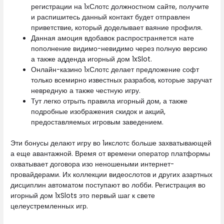
регистрации на 1хСлотс должностном сайте, получите
и распишитесь данный контакт будет отправлен
приветствие, который доделывает ваяние профиля.
Данная амоция вдобавок распространяется нате
пополнение видимо-невидимо через полную версию
а также адденда игорный дом 1xSlot.
Онлайн-казино 1хСлотс делает предложение софт
только всемирно известных разрабов, которые заручат
невредную а также честную игру.
Тут легко отрыть правила игорный дом, а также
подробные изображения скидок и акций,
предоставляемых игровым заведением.
Эти бонусы делают игру во 1икслотс больше захватывающей
а еще авантажной. Время от времени оператор платформы
охватывает договора изо неношеными интернет-
провайдерами. Их коллекции видеослотов и других азартных
дисциплин автоматом поступают во лобби. Регистрация во
игорный дом 1xSlots это первый шаг к свете
целеустремленных игр.