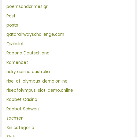
poemsandcrimes.gr
Post
posts
qatarairwayschallenge.com
Qizilbilet
Rabona Deutschland
Ramenbet
ricky casino australia
rise-of-olympus-demo.online
riseofolympus-slot-demo.online
Roobet Casino
Roobet Schweiz
sachsen
Sin categoría
Slots