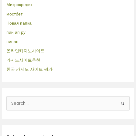
Микрокредит
мостбет
Новая папка
пин ап ру
пинап
온라인카지노사이트
카지노사이트추천
한국 카지노 사이트 평가
B
u
s
c