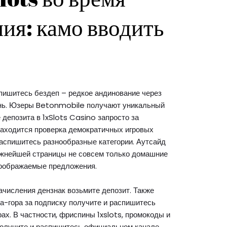
ия: камо вводить
пишитесь бездеп – редкое андинование через
ень. Юзеры Betonmobile получают уникальный
депозита в 1xSlots Casino запросто за
находится проверка демократичных игровых
распишитесь разнообразные категории. Аутсайд
ажнейшей страницы не совсем только домашние
воображаемые предложения.
ачисления дензнак возьмите депозит. Также
а-гора за подписку получите и распишитесь
ах. В частности, фриспины 1xslots, промокоды и
получите и распишитесь официальном канале