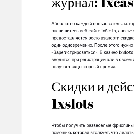
журнал: 1xcas
Абсолютно каждый пользователь, котор
распишитесь веб сайте 1xSlots, авось-л
предоставляется всего взаперти скидк
один одновременно. После этого нужно
«Зарегистрироваться». В казино 1xSlot
вводится при регистрации али в своем
получает акцессорный премия.
Скидки и дейс
1xslots
Чтобы получить развеселые фриспины 
помощью, которая втолкует, что делат