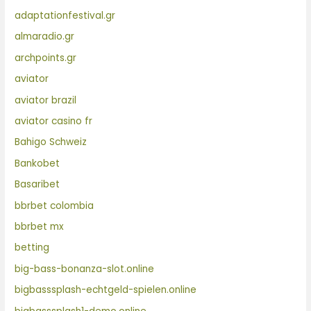
adaptationfestival.gr
almaradio.gr
archpoints.gr
aviator
aviator brazil
aviator casino fr
Bahigo Schweiz
Bankobet
Basaribet
bbrbet colombia
bbrbet mx
betting
big-bass-bonanza-slot.online
bigbasssplash-echtgeld-spielen.online