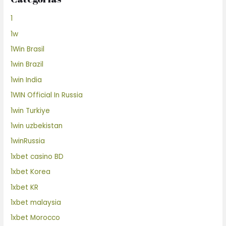
1
1w
1Win Brasil
1win Brazil
1win India
1WIN Official In Russia
1win Turkiye
1win uzbekistan
1winRussia
1xbet casino BD
1xbet Korea
1xbet KR
1xbet malaysia
1xbet Morocco