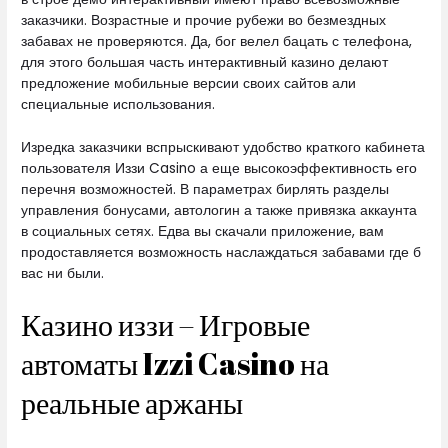
заказчики. Возрастные и прочие рубежи во безмездных
забавах не проверяются.
Да, бог велел бацать с телефона,
для этого большая часть интерактивный казино делают
предложение мобильные версии своих сайтов али
специальные использования.
Изредка заказчики вспрыскивают удобство краткого кабинета
пользователя Иззи Casino а еще высокоэффективность его
перечня возможностей. В параметрах бирлять разделы
управления бонусами, автологин а также привязка аккаунта
в социальных сетях. Едва вы скачали приложение, вам
продоставляется возможность наслаждаться забавами где б
вас ни были.
Казино иззи – Игровые
автоматы Izzi Casino на
реальные аржаны