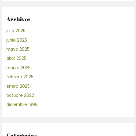
Archivos
julio 2025
junio 2025
mayo 2025
abril 2025
marzo 2025
febrero 2025
enero 2025
octubre 2022
diciembre 1899
Categorías