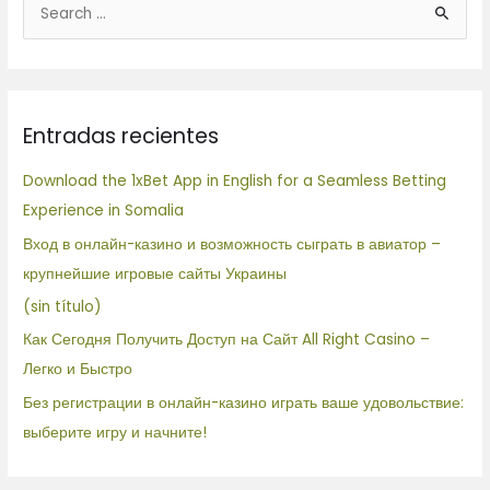
B
u
s
c
Entradas recientes
a
r
Download the 1xBet App in English for a Seamless Betting
p
Experience in Somalia
o
Вход в онлайн-казино и возможность сыграть в авиатор –
r
крупнейшие игровые сайты Украины
:
(sin título)
Как Сегодня Получить Доступ на Сайт All Right Casino –
Легко и Быстро
Без регистрации в онлайн-казино играть ваше удовольствие:
выберите игру и начните!