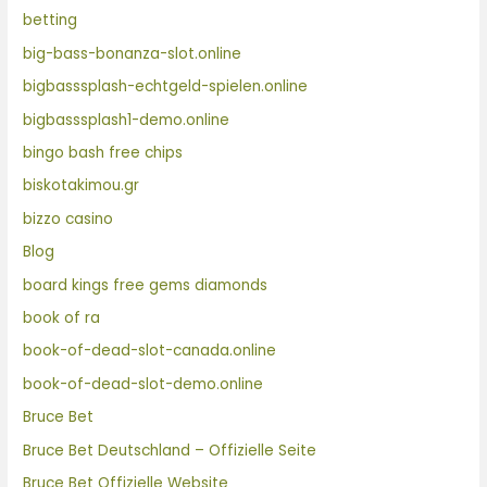
betting
big-bass-bonanza-slot.online
bigbasssplash-echtgeld-spielen.online
bigbasssplash1-demo.online
bingo bash free chips
biskotakimou.gr
bizzo casino
Blog
board kings free gems diamonds
book of ra
book-of-dead-slot-canada.online
book-of-dead-slot-demo.online
Bruce Bet
Bruce Bet Deutschland – Offizielle Seite
Bruce Bet Offizielle Website