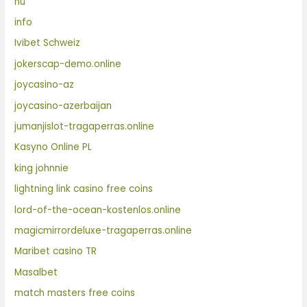
hu
info
Ivibet Schweiz
jokerscap-demo.online
joycasino-az
joycasino-azerbaijan
jumanjislot-tragaperras.online
Kasyno Online PL
king johnnie
lightning link casino free coins
lord-of-the-ocean-kostenlos.online
magicmirrordeluxe-tragaperras.online
Maribet casino TR
Masalbet
match masters free coins