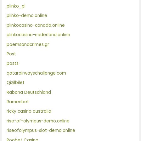
plinko_pl
plinko-demo.online
plinkocasino-canada.online
plinkocasino-nederland.online
poemsandcrimes.gr
Post
posts
qatarairwayschallenge.com
Qizilbilet
Rabona Deutschland
Ramenbet
ricky casino australia
rise-of-olympus-demo.online
riseofolympus-slot-demo.online
Roobet Casino