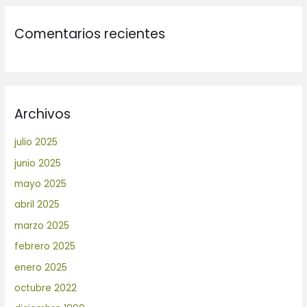
Comentarios recientes
Archivos
julio 2025
junio 2025
mayo 2025
abril 2025
marzo 2025
febrero 2025
enero 2025
octubre 2022