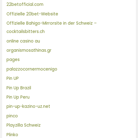
22betofficial.com
Offizielle 20bet-Website
Offizielle Bahigo-Mirrorsite in der Schweiz –
cocktailsbitters.ch
online casino au
organismosathinas.gr
pages
palazzocornermocenigo
Pin UP
Pin Up Brazil
Pin Up Peru
pin-up-kazino-uz.net
pinco
Playzilla Schweiz
Plinko