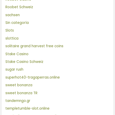
Roobet Schweiz
sachsen
Sin categoría
Slots
slottica
solitaire grand harvest free coins
Stake Casino
Stake Casino Schweiz
sugar rush
superhot40-tragaperras.online
sweet bonanza
sweet bonanza TR
tandemngo.gr
templetumble-slot.online