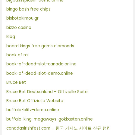
bigbasssplash1-demo.online
bingo bash free chips
biskotakimou.gr
bizzo casino
Blog
board kings free gems diamonds
book of ra
book-of-dead-slot-canada.online
book-of-dead-slot-demo.online
Bruce Bet
Bruce Bet Deutschland – Offizielle Seite
Bruce Bet Offizielle Website
buffalo-blitz-demo.online
buffalo-king-megaways-gokkasten.online
canadasirishfest.com – 한국 카지노 사이트 신규 랭킹