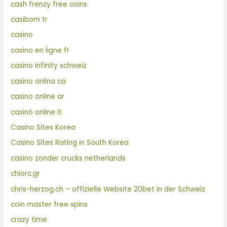
cash frenzy free coins
casibom tr
casino
casino en ligne fr
casino infinity schweiz
casino onlina ca
casino online ar
casinò online it
Casino Sites Korea
Casino Sites Rating in South Korea
casino zonder crucks netherlands
chiorc.gr
chris-herzog.ch – offizielle Website 20bet in der Schweiz
coin master free spins
crazy time