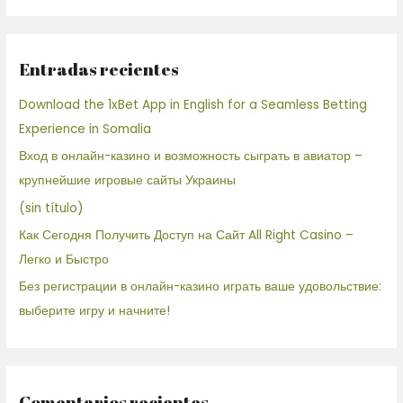
Entradas recientes
Download the 1xBet App in English for a Seamless Betting
Experience in Somalia
Вход в онлайн-казино и возможность сыграть в авиатор –
крупнейшие игровые сайты Украины
(sin título)
Как Сегодня Получить Доступ на Сайт All Right Casino –
Легко и Быстро
Без регистрации в онлайн-казино играть ваше удовольствие:
выберите игру и начните!
Comentarios recientes