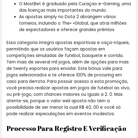
O MostBet é graduado pela Curaçao e-Gaming, uma
das licenças mais importantes do mundo.
As apostas simply no Dota 2 abrangem vários
torneios, incluindo o The» «Global, que atrai milhões
de espectadores e oferece grandes prêmios.
Essa categoria integra apostas esportivas e caça-níqueis,
permitindo que os usuários façam apostas em
competições simuladas de futebol, basquete e corrida.
Tem mais de several mil jogos, além de opções para mais
de twenty esportes para envidar. Este bônus vale para
jogos selecionados e te oferece 100% de procuring em
caso para derrota. Para possuir acesso a esta promoção,
você precisa realizar apostas em jogos de futebol ao vivo,
ou pré-jogo, com chances maiores ou iguais a 2. 0. Mas
atente-se, porque o valor weil aposta não tem a
possibilidade de ser menor la cual R$ 40, 00 e você só
pode realizar especulações em eventos modestos.
Processo Para Registro E Verificação