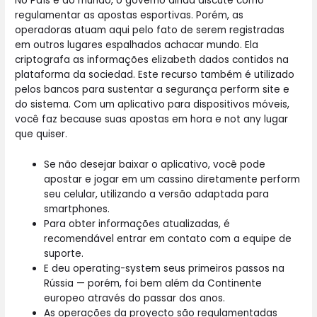
No País e do mundo, o governo ainda discute como
regulamentar as apostas esportivas. Porém, as
operadoras atuam aqui pelo fato de serem registradas
em outros lugares espalhados achacar mundo. Ela
criptografa as informações elizabeth dados contidos na
plataforma da sociedad. Este recurso também é utilizado
pelos bancos para sustentar a segurança perform site e
do sistema. Com um aplicativo para dispositivos móveis,
você faz because suas apostas em hora e not any lugar
que quiser.
Se não desejar baixar o aplicativo, você pode
apostar e jogar em um cassino diretamente perform
seu celular, utilizando a versão adaptada para
smartphones.
Para obter informações atualizadas, é
recomendável entrar em contato com a equipe de
suporte.
E deu operating-system seus primeiros passos na
Rússia — porém, foi bem além da Continente
europeo através do passar dos anos.
As operações da proyecto são regulamentadas