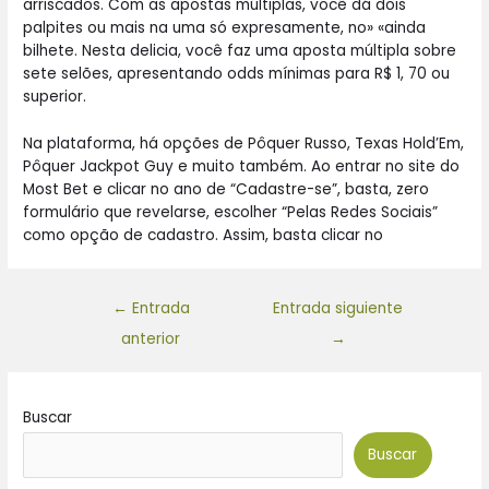
arriscados. Com as apostas múltiplas, você dá dois
palpites ou mais na uma só expresamente, no» «ainda
bilhete. Nesta delicia, você faz uma aposta múltipla sobre
sete selões, apresentando odds mínimas para R$ 1, 70 ou
superior.
Na plataforma, há opções de Pôquer Russo, Texas Hold’Em,
Pôquer Jackpot Guy e muito também. Ao entrar no site do
Most Bet e clicar no ano de “Cadastre-se”, basta, zero
formulário que revelarse, escolher “Pelas Redes Sociais”
como opção de cadastro. Assim, basta clicar no
←
Entrada
Entrada siguiente
anterior
→
Buscar
Buscar