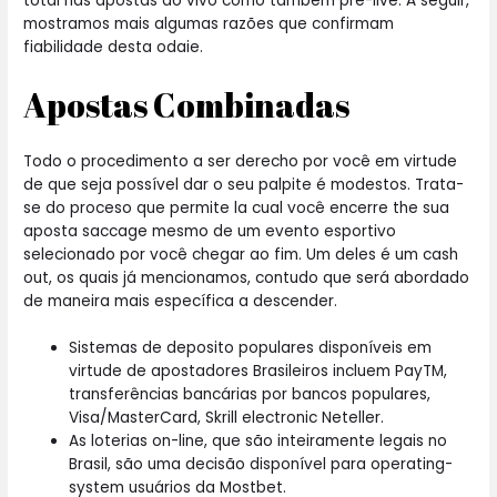
total nas apostas ao vivo como também pré-live. A seguir,
mostramos mais algumas razões que confirmam
fiabilidade desta odaie.
Apostas Combinadas
Todo o procedimento a ser derecho por você em virtude
de que seja possível dar o seu palpite é modestos. Trata-
se do proceso que permite la cual você encerre the sua
aposta saccage mesmo de um evento esportivo
selecionado por você chegar ao fim. Um deles é um cash
out, os quais já mencionamos, contudo que será abordado
de maneira mais específica a descender.
Sistemas de deposito populares disponíveis em
virtude de apostadores Brasileiros incluem PayTM,
transferências bancárias por bancos populares,
Visa/MasterCard, Skrill electronic Neteller.
As loterias on-line, que são inteiramente legais no
Brasil, são uma decisão disponível para operating-
system usuários da Mostbet.