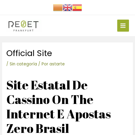
Ir
al
contenido
Main
Men
Navegación
Official Site
de
entradas
/
Sin categoría
/ Por
astarte
Site Estatal De
Cassino On The
Internet E Apostas
Zero Brasil