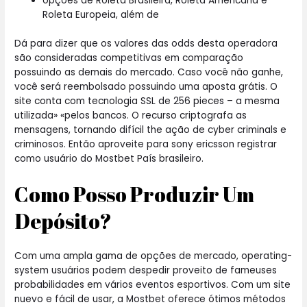
opções de Roleta Brasileira, Roleta Americana e
Roleta Europeia, além de
Dá para dizer que os valores das odds desta operadora
são consideradas competitivas em comparação
possuindo as demais do mercado. Caso você não ganhe,
você será reembolsado possuindo uma aposta grátis. O
site conta com tecnologia SSL de 256 pieces – a mesma
utilizada» «pelos bancos. O recurso criptografa as
mensagens, tornando difícil the ação de cyber criminals e
criminosos. Então aproveite para sony ericsson registrar
como usuário do Mostbet País brasileiro.
Como Posso Produzir Um
Depósito?
Com uma ampla gama de opções de mercado, operating-
system usuários podem despedir proveito de fameuses
probabilidades em vários eventos esportivos. Com um site
nuevo e fácil de usar, a Mostbet oferece ótimos métodos