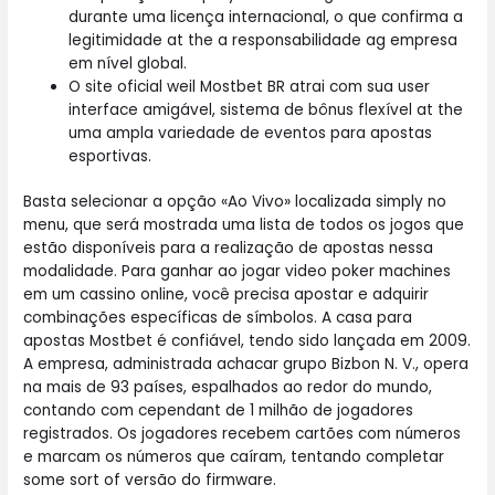
durante uma licença internacional, o que confirma a
legitimidade at the a responsabilidade ag empresa
em nível global.
O site oficial weil Mostbet BR atrai com sua user
interface amigável, sistema de bônus flexível at the
uma ampla variedade de eventos para apostas
esportivas.
Basta selecionar a opção «Ao Vivo» localizada simply no
menu, que será mostrada uma lista de todos os jogos que
estão disponíveis para a realização de apostas nessa
modalidade. Para ganhar ao jogar video poker machines
em um cassino online, você precisa apostar e adquirir
combinações específicas de símbolos. A casa para
apostas Mostbet é confiável, tendo sido lançada em 2009.
A empresa, administrada achacar grupo Bizbon N. V., opera
na mais de 93 países, espalhados ao redor do mundo,
contando com cependant de 1 milhão de jogadores
registrados. Os jogadores recebem cartões com números
e marcam os números que caíram, tentando completar
some sort of versão do firmware.