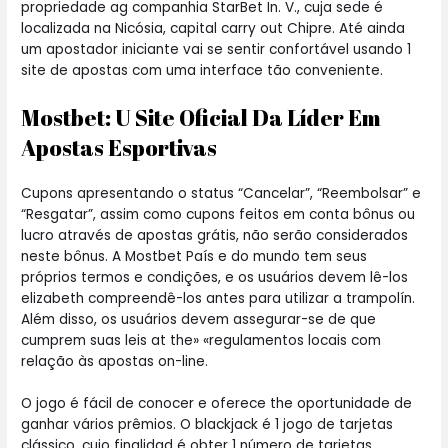
propriedade ag companhia StarBet In. V., cuja sede é
localizada na Nicósia, capital carry out Chipre. Até ainda
um apostador iniciante vai se sentir confortável usando 1
site de apostas com uma interface tão conveniente.
Mostbet: U Site Oficial Da Líder Em
Apostas Esportivas
Cupons apresentando o status “Cancelar”, “Reembolsar” e
“Resgatar”, assim como cupons feitos em conta bônus ou
lucro através de apostas grátis, não serão considerados
neste bônus. A Mostbet País e do mundo tem seus
próprios termos e condições, e os usuários devem lê-los
elizabeth compreendê-los antes para utilizar a trampolín.
Além disso, os usuários devem assegurar-se de que
cumprem suas leis at the» «regulamentos locais com
relação às apostas on-line.
O jogo é fácil de conocer e oferece the oportunidade de
ganhar vários prêmios. O blackjack é 1 jogo de tarjetas
clássico, cujo finalidad é obter 1 número de tarjetas