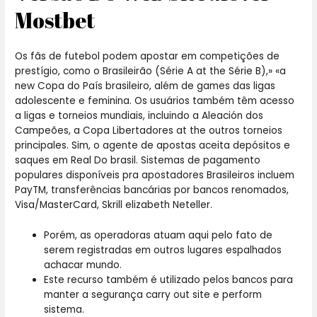
Mostbet
Os fãs de futebol podem apostar em competições de
prestígio, como o Brasileirão (Série A at the Série B),» «a
new Copa do País brasileiro, além de games das ligas
adolescente e feminina. Os usuários também têm acesso
a ligas e torneios mundiais, incluindo a Aleación dos
Campeões, a Copa Libertadores at the outros torneios
principales. Sim, o agente de apostas aceita depósitos e
saques em Real Do brasil. Sistemas de pagamento
populares disponíveis pra apostadores Brasileiros incluem
PayTM, transferências bancárias por bancos renomados,
Visa/MasterCard, Skrill elizabeth Neteller.
Porém, as operadoras atuam aqui pelo fato de
serem registradas em outros lugares espalhados
achacar mundo.
Este recurso também é utilizado pelos bancos para
manter a segurança carry out site e perform
sistema.