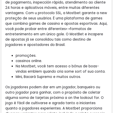
de pagamento, inspección rápido, atendimento ao cliente
24 horas e aplicativos móveis, entre muitas diferentes
vantagens. Com u protocolo SSL, a Mostbet garante a new
proteção de seus usuários. É uma plataforma de games
que combina games de cassino e apostas esportivas. Aqui,
você pode probar entre diferentes» «formatos de
entretenimento em um único gole. O MostBet e incapere
de apostas já se consolidou tais como destino de
jogadores e apostadores do Brasil.
promoções.
cassinos online.
Na Mostbet, você tem acesso o bônus de boas-
vindas emblem quando cria some sort of sua conta.
Mini, Bacará Supremo e muitos outros.
Os jogadores podem dar em um jogador, banqueiro ou
outro jogador para ganhar, com o propósito de coletar
alguma soma de tarjetas próxima a on the lookout for. O
jogo é fácil de cultivarse e agrada tanto a iniciantes
quanto a jogadores experientes. A Mostbet proporciona