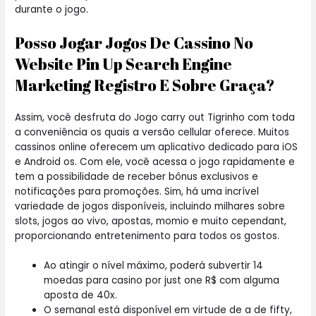
durante o jogo.
Posso Jogar Jogos De Cassino No
Website Pin Up Search Engine
Marketing Registro E Sobre Graça?
Assim, você desfruta do Jogo carry out Tigrinho com toda
a conveniência os quais a versão cellular oferece. Muitos
cassinos online oferecem um aplicativo dedicado para iOS
e Android os. Com ele, você acessa o jogo rapidamente e
tem a possibilidade de receber bônus exclusivos e
notificações para promoções. Sim, há uma incrível
variedade de jogos disponíveis, incluindo milhares sobre
slots, jogos ao vivo, apostas, momio e muito cependant,
proporcionando entretenimento para todos os gostos.
Ao atingir o nível máximo, poderá subvertir 14
moedas para casino por just one R$ com alguma
aposta de 40x.
O semanal está disponível em virtude de a de fifty,