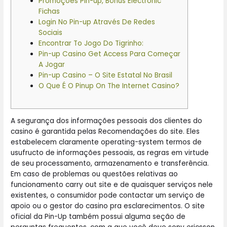
Promoções Pin-up, Bônus Electronic
Fichas
Login No Pin-up Através De Redes
Sociais
Encontrar To Jogo Do Tigrinho:
Pin-up Casino Get Access Para Começar
A Jogar
Pin-up Casino – O Site Estatal No Brasil
O Que É O Pinup On The Internet Casino?
A segurança dos informações pessoais dos clientes do
casino é garantida pelas Recomendações do site. Eles
estabelecem claramente operating-system termos de
usufructo de informações pessoais, as regras em virtude
de seu processamento, armazenamento e transferência.
Em caso de problemas ou questões relativas ao
funcionamento carry out site e de quaisquer serviços nele
existentes, o consumidor pode contactar um serviço de
apoio ou o gestor do casino pra esclarecimentos. O site
oficial da Pin-Up também possui alguma seção de