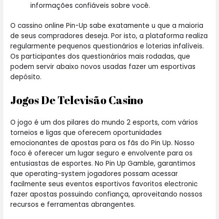
informações confiáveis ​​sobre você.
O cassino online Pin-Up sabe exatamente u que a maioria
de seus compradores deseja. Por isto, a plataforma realiza
regularmente pequenos questionários e loterias infalíveis.
Os participantes dos questionários mais rodadas, que
podem servir abaixo novos usadas fazer um esportivas
depósito.
Jogos De Televisão Casino
O jogo é um dos pilares do mundo 2 esports, com vários
torneios e ligas que oferecem oportunidades
emocionantes de apostas para os fãs do Pin Up. Nosso
foco é oferecer um lugar seguro e envolvente para os
entusiastas de esportes. No Pin Up Gamble, garantimos
que operating-system jogadores possam acessar
facilmente seus eventos esportivos favoritos electronic
fazer apostas possuindo confiança, aproveitando nossos
recursos e ferramentas abrangentes.