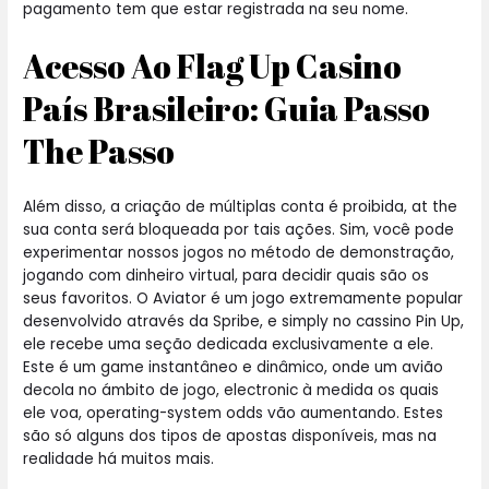
pagamento tem que estar registrada na seu nome.
Acesso Ao Flag Up Casino
País Brasileiro: Guia Passo
The Passo
Além disso, a criação de múltiplas conta é proibida, at the
sua conta será bloqueada por tais ações. Sim, você pode
experimentar nossos jogos no método de demonstração,
jogando com dinheiro virtual, para decidir quais são os
seus favoritos. O Aviator é um jogo extremamente popular
desenvolvido através da Spribe, e simply no cassino Pin Up,
ele recebe uma seção dedicada exclusivamente a ele.
Este é um game instantâneo e dinâmico, onde um avião
decola no ámbito de jogo, electronic à medida os quais
ele voa, operating-system odds vão aumentando. Estes
são só alguns dos tipos de apostas disponíveis, mas na
realidade há muitos mais.