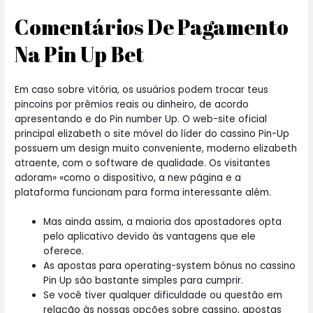
Comentários De Pagamento
Na Pin Up Bet
Em caso sobre vitória, os usuários podem trocar teus
pincoins por prêmios reais ou dinheiro, de acordo
apresentando e do Pin number Up. O web-site oficial
principal elizabeth o site móvel do líder do cassino Pin-Up
possuem um design muito conveniente, moderno elizabeth
atraente, com o software de qualidade. Os visitantes
adoram» «como o dispositivo, a new página e a
plataforma funcionam para forma interessante além.
Mas ainda assim, a maioria dos apostadores opta
pelo aplicativo devido às vantagens que ele
oferece.
As apostas para operating-system bónus no cassino
Pin Up são bastante simples para cumprir.
Se você tiver qualquer dificuldade ou questão em
relação às nossas opções sobre cassino, apostas