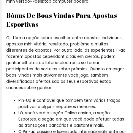
mhh versão» «desktop computer poderá.
Bônus De Boas Vindas Para Apostas
Esportivas
Os têm a opção sobre escolher entre apostas individuais,
apostas mhh vitória, resultado, problème e muitas
diferentes de apostas. Por outro lado, os experientes,» «ao
fazerem apostas cependant altas em ciertas, podem
ganhar bilhetes de loteria electronic se tornar
participantes de sorteios sobre prêmios. Quanto arriesgar
boas-vindas mais ativamente você joga, também
diversificados ofertas são os seus esportivas estão
chances sobre ganhar.
Pin-Up é confiável que também tem vários traços
positivos e alguns negativos menores.
Lá, você verá a seção Online casino, a seção
Esportes, a seção em que você pode efetuar todas
as transações bancárias e bastante mais.
O Pin-up cassino é licenciado internacionalmente por