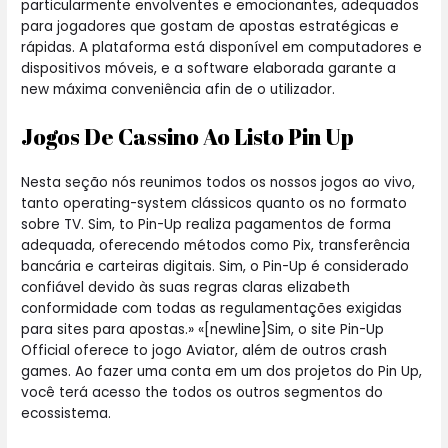
particularmente envolventes e emocionantes, adequados
para jogadores que gostam de apostas estratégicas e
rápidas. A plataforma está disponível em computadores e
dispositivos móveis, e a software elaborada garante a
new máxima conveniência afin de o utilizador.
Jogos De Cassino Ao Listo Pin Up
Nesta seção nós reunimos todos os nossos jogos ao vivo,
tanto operating-system clássicos quanto os no formato
sobre TV. Sim, to Pin-Up realiza pagamentos de forma
adequada, oferecendo métodos como Pix, transferência
bancária e carteiras digitais. Sim, o Pin-Up é considerado
confiável devido às suas regras claras elizabeth
conformidade com todas as regulamentações exigidas
para sites para apostas.» «[newline]Sim, o site Pin-Up
Official oferece to jogo Aviator, além de outros crash
games. Ao fazer uma conta em um dos projetos do Pin Up,
você terá acesso the todos os outros segmentos do
ecossistema.