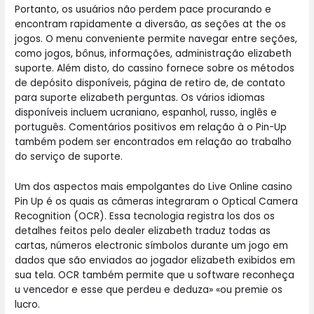
Portanto, os usuários não perdem pace procurando e
encontram rapidamente a diversão, as seções at the os
jogos. O menu conveniente permite navegar entre seções,
como jogos, bônus, informações, administração elizabeth
suporte. Além disto, do cassino fornece sobre os métodos
de depósito disponíveis, página de retiro de, de contato
para suporte elizabeth perguntas. Os vários idiomas
disponíveis incluem ucraniano, espanhol, russo, inglês e
português. Comentários positivos em relação à o Pin-Up
também podem ser encontrados em relação ao trabalho
do serviço de suporte.
Um dos aspectos mais empolgantes do Live Online casino
Pin Up é os quais as câmeras integraram o Optical Camera
Recognition (OCR). Essa tecnologia registra los dos os
detalhes feitos pelo dealer elizabeth traduz todas as
cartas, números electronic símbolos durante um jogo em
dados que são enviados ao jogador elizabeth exibidos em
sua tela. OCR também permite que u software reconheça
u vencedor e esse que perdeu e deduza» «ou premie os
lucro.