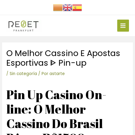
Ir
al
contenido
Main
Men
Navegación
O Melhor Cassino E Apostas
de
entradas
Esportivas ᐈ Pin-up
/
Sin categoría
/ Por
astarte
Pin Up Casino On-
line: O Melhor
Cassino Do Brasil