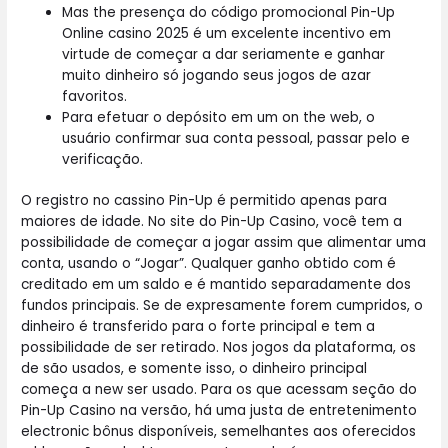
Mas the presença do código promocional Pin-Up
Online casino 2025 é um excelente incentivo em
virtude de começar a dar seriamente e ganhar
muito dinheiro só jogando seus jogos de azar
favoritos.
Para efetuar o depósito em um on the web, o
usuário confirmar sua conta pessoal, passar pelo e
verificação.
O registro no cassino Pin-Up é permitido apenas para
maiores de idade. No site do Pin-Up Casino, você tem a
possibilidade de começar a jogar assim que alimentar uma
conta, usando o “Jogar”. Qualquer ganho obtido com é
creditado em um saldo e é mantido separadamente dos
fundos principais. Se de expresamente forem cumpridos, o
dinheiro é transferido para o forte principal e tem a
possibilidade de ser retirado. Nos jogos da plataforma, os
de são usados, e somente isso, o dinheiro principal
começa a new ser usado. Para os que acessam seção do
Pin-Up Casino na versão, há uma justa de entretenimento
electronic bônus disponíveis, semelhantes aos oferecidos