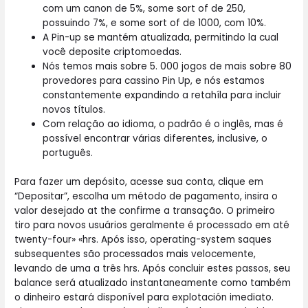
com um canon de 5%, some sort of de 250,
possuindo 7%, e some sort of de 1000, com 10%.
A Pin-up se mantém atualizada, permitindo la cual
você deposite criptomoedas.
Nós temos mais sobre 5. 000 jogos de mais sobre 80
provedores para cassino Pin Up, e nós estamos
constantemente expandindo a retahíla para incluir
novos títulos.
Com relação ao idioma, o padrão é o inglês, mas é
possível encontrar várias diferentes, inclusive, o
português.
Para fazer um depósito, acesse sua conta, clique em
“Depositar”, escolha um método de pagamento, insira o
valor desejado at the confirme a transação. O primeiro
tiro para novos usuários geralmente é processado em até
twenty-four» «hrs. Após isso, operating-system saques
subsequentes são processados mais velocemente,
levando de uma a três hrs. Após concluir estes passos, seu
balance será atualizado instantaneamente como também
o dinheiro estará disponível para explotación imediato.