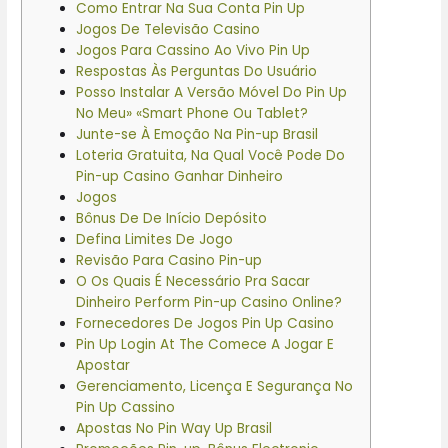
Como Entrar Na Sua Conta Pin Up
Jogos De Televisão Casino
Jogos Para Cassino Ao Vivo Pin Up
Respostas Às Perguntas Do Usuário
Posso Instalar A Versão Móvel Do Pin Up
No Meu» «Smart Phone Ou Tablet?
Junte-se À Emoção Na Pin-up Brasil
Loteria Gratuita, Na Qual Você Pode Do
Pin-up Casino Ganhar Dinheiro
Jogos
Bônus De De Início Depósito
Defina Limites De Jogo
Revisão Para Casino Pin-up
O Os Quais É Necessário Pra Sacar
Dinheiro Perform Pin-up Casino Online?
Fornecedores De Jogos Pin Up Casino
Pin Up Login At The Comece A Jogar E
Apostar
Gerenciamento, Licença E Segurança No
Pin Up Cassino
Apostas No Pin Way Up Brasil