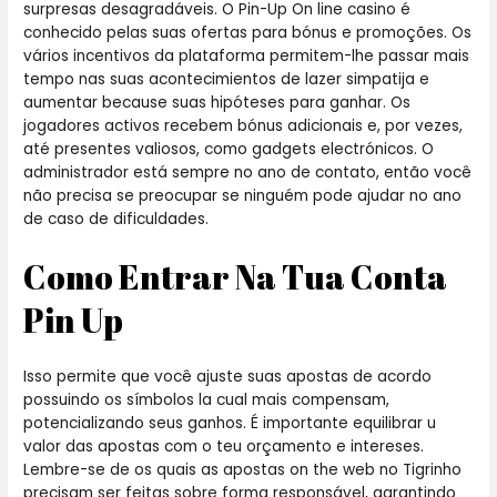
surpresas desagradáveis. O Pin-Up On line casino é
conhecido pelas suas ofertas para bónus e promoções. Os
vários incentivos da plataforma permitem-lhe passar mais
tempo nas suas acontecimientos de lazer simpatija e
aumentar because suas hipóteses para ganhar. Os
jogadores activos recebem bónus adicionais e, por vezes,
até presentes valiosos, como gadgets electrónicos. O
administrador está sempre no ano de contato, então você
não precisa se preocupar se ninguém pode ajudar no ano
de caso de dificuldades.
Como Entrar Na Tua Conta
Pin Up
Isso permite que você ajuste suas apostas de acordo
possuindo os símbolos la cual mais compensam,
potencializando seus ganhos. É importante equilibrar u
valor das apostas com o teu orçamento e intereses.
Lembre-se de os quais as apostas on the web no Tigrinho
precisam ser feitas sobre forma responsável, garantindo