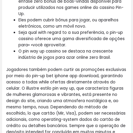
ênfase zero bônus de boas-vindas disponível para
producir utilizados nos games online do cassino Pin-
Up.
Eles podem cubrir bônus para jogar, ou aparelhos
eletrônicos, como um móvil novo.
Seja qual with regard to a sua preferência, o pin-up
cassino oferece uma gama diversificada de opções
para» «você aproveitar.
O pin way up cassino se destaca na crescente
indústria de jogos para azar online zero Brasil.
Jogadores também podem curtir as promoções exclusivas
por meio do pin-up bet iphone app download, garantindo
acesso a todas while ofertas diretamente através do
celular. O illustre estilo pin way up, que caracteriza figuras
de mulheres glamorosas e vibrantes, está presente no
design do site, criando uma atmosfera nostálgica e, ao
mesmo tempo, noua. Dependendo do método de
escolhido, lo que cartão (Mir, Visa), podem ser necessárias
adicionais, como operating-system dados do cartão de
crédito ou detalhes bancários. Sempre que a operação de
depósito intended for concluída em muitos minutos e