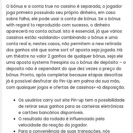
O bônus e a conta true no cassino é separada, o jogador
joga primeiro possuindo seu próprio dinheiro, em caso
sobre falha, ele pode usar a conta de bônus. Se o bônus
with regard to reproduzido com sucesso, o dinheiro
aparecerá na conta actual. Isto é essencial, já que vários
cassinos estão «soldando» combinando o bônus e uma
conta real e, nestes casos, não permitem a new retirada
dos ganhos até que some sort of aposta seja jogada. Há
um théatre no valor 2 ganhos de qualquer bônus, seja ele
uma aposta systems freespins ou o bônus de depósito – o
deposito não é cependant do que dez vezes o preço do
bônus. Pronto, após completar because etapas descritas
já é possível desfrutar do Pin-Up em palma da sua mão,
com quaisquer jogos e ofertas de cassinos» «à disposição.
Os usuários carry out site Pin-up tem a possibilidade
de retirar seus ganhos para as carteiras eletrônicas
e cartões bancários disponíveis.
O resultado da rodada é influenciado pela
velocidade da reação do jogador.
Para a conveniência de suas transações, nós