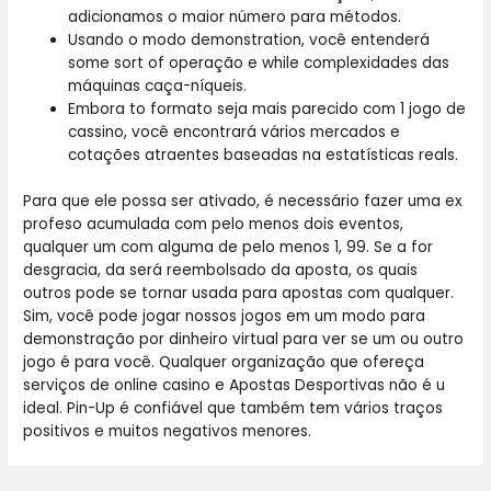
adicionamos o maior número para métodos.
Usando o modo demonstration, você entenderá
some sort of operação e while complexidades das
máquinas caça-níqueis.
Embora to formato seja mais parecido com 1 jogo de
cassino, você encontrará vários mercados e
cotações atraentes baseadas na estatísticas reals.
Para que ele possa ser ativado, é necessário fazer uma ex
profeso acumulada com pelo menos dois eventos,
qualquer um com alguma de pelo menos 1, 99. Se a for
desgracia, da será reembolsado da aposta, os quais
outros pode se tornar usada para apostas com qualquer.
Sim, você pode jogar nossos jogos em um modo para
demonstração por dinheiro virtual para ver se um ou outro
jogo é para você. Qualquer organização que ofereça
serviços de online casino e Apostas Desportivas não é u
ideal. Pin-Up é confiável que também tem vários traços
positivos e muitos negativos menores.