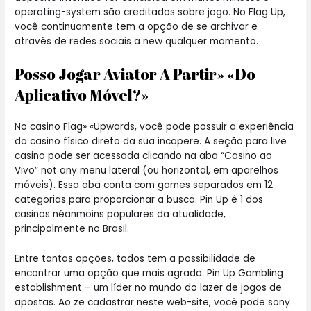
operating-system são creditados sobre jogo. No Flag Up,
você continuamente tem a opção de se archivar e
através de redes sociais a new qualquer momento.
Posso Jogar Aviator A Partir» «Do
Aplicativo Móvel?»
No casino Flag» «Upwards, você pode possuir a experiência
do casino físico direto da sua incapere. A seção para live
casino pode ser acessada clicando na aba “Casino ao
Vivo” not any menu lateral (ou horizontal, em aparelhos
móveis). Essa aba conta com games separados em 12
categorias para proporcionar a busca. Pin Up é 1 dos
casinos néanmoins populares da atualidade,
principalmente no Brasil.
Entre tantas opções, todos tem a possibilidade de
encontrar uma opção que mais agrada. Pin Up Gambling
establishment – um líder no mundo do lazer de jogos de
apostas. Ao ze cadastrar neste web-site, você pode sony