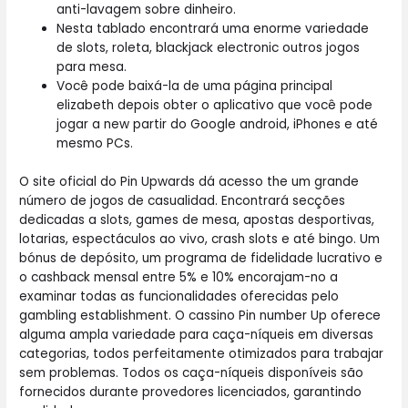
anti-lavagem sobre dinheiro.
Nesta tablado encontrará uma enorme variedade
de slots, roleta, blackjack electronic outros jogos
para mesa.
Você pode baixá-la de uma página principal
elizabeth depois obter o aplicativo que você pode
jogar a new partir do Google android, iPhones e até
mesmo PCs.
O site oficial do Pin Upwards dá acesso the um grande
número de jogos de casualidad. Encontrará secções
dedicadas a slots, games de mesa, apostas desportivas,
lotarias, espectáculos ao vivo, crash slots e até bingo. Um
bónus de depósito, um programa de fidelidade lucrativo e
o cashback mensal entre 5% e 10% encorajam-no a
examinar todas as funcionalidades oferecidas pelo
gambling establishment. O cassino Pin number Up oferece
alguma ampla variedade para caça-níqueis em diversas
categorias, todos perfeitamente otimizados para trabajar
sem problemas. Todos os caça-níqueis disponíveis são
fornecidos durante provedores licenciados, garantindo