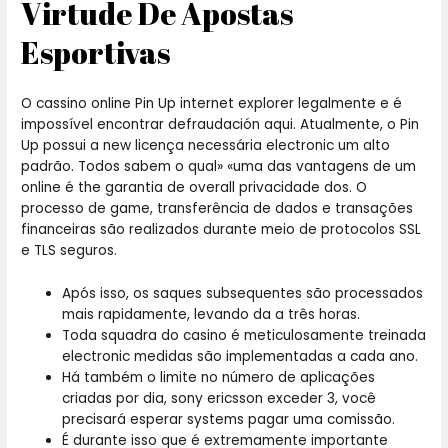
Virtude De Apostas
Esportivas
O cassino online Pin Up internet explorer legalmente e é
impossível encontrar defraudación aqui. Atualmente, o Pin
Up possui a new licença necessária electronic um alto
padrão. Todos sabem o qual» «uma das vantagens de um
online é the garantia de overall privacidade dos. O
processo de game, transferência de dados e transações
financeiras são realizados durante meio de protocolos SSL
e TLS seguros.
Após isso, os saques subsequentes são processados
mais rapidamente, levando da a três horas.
Toda squadra do casino é meticulosamente treinada
electronic medidas são implementadas a cada ano.
Há também o limite no número de aplicações
criadas por dia, sony ericsson exceder 3, você
precisará esperar systems pagar uma comissão.
É durante isso que é extremamente importante