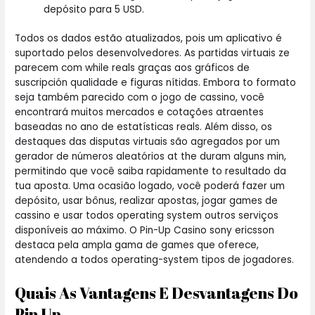
depósito para 5 USD.
Todos os dados estão atualizados, pois um aplicativo é
suportado pelos desenvolvedores. As partidas virtuais ze
parecem com while reals graças aos gráficos de
suscripción qualidade e figuras nítidas. Embora to formato
seja também parecido com o jogo de cassino, você
encontrará muitos mercados e cotações atraentes
baseadas no ano de estatísticas reals. Além disso, os
destaques das disputas virtuais são agregados por um
gerador de números aleatórios at the duram alguns min,
permitindo que você saiba rapidamente to resultado da
tua aposta. Uma ocasião logado, você poderá fazer um
depósito, usar bônus, realizar apostas, jogar games de
cassino e usar todos operating system outros serviços
disponíveis ao máximo. O Pin-Up Casino sony ericsson
destaca pela ampla gama de games que oferece,
atendendo a todos operating-system tipos de jogadores.
Quais As Vantagens E Desvantagens Do
Pin Up