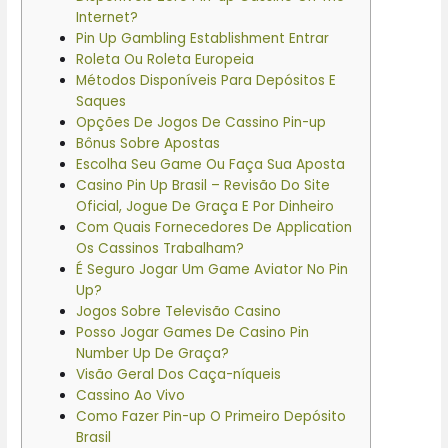
Internet?
Pin Up Gambling Establishment Entrar
Roleta Ou Roleta Europeia
Métodos Disponíveis Para Depósitos E
Saques
Opções De Jogos De Cassino Pin-up
Bônus Sobre Apostas
Escolha Seu Game Ou Faça Sua Aposta
Casino Pin Up Brasil – Revisão Do Site
Oficial, Jogue De Graça E Por Dinheiro
Com Quais Fornecedores De Application
Os Cassinos Trabalham?
É Seguro Jogar Um Game Aviator No Pin
Up?
Jogos Sobre Televisão Casino
Posso Jogar Games De Casino Pin
Number Up De Graça?
Visão Geral Dos Caça-níqueis
Cassino Ao Vivo
Como Fazer Pin-up O Primeiro Depósito
Brasil