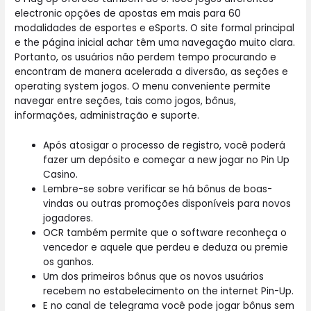
electronic opções de apostas em mais para 60
modalidades de esportes e eSports. O site formal principal
e the página inicial achar têm uma navegação muito clara.
Portanto, os usuários não perdem tempo procurando e
encontram de manera acelerada a diversão, as seções e
operating system jogos. O menu conveniente permite
navegar entre seções, tais como jogos, bônus,
informações, administração e suporte.
Após atosigar o processo de registro, você poderá
fazer um depósito e começar a new jogar no Pin Up
Casino.
Lembre-se sobre verificar se há bônus de boas-
vindas ou outras promoções disponíveis para novos
jogadores.
OCR também permite que o software reconheça o
vencedor e aquele que perdeu e deduza ou premie
os ganhos.
Um dos primeiros bônus que os novos usuários
recebem no estabelecimento on the internet Pin-Up.
E no canal de telegrama você pode jogar bônus sem