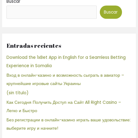
Buscar
Buscar
Entradas recientes
Download the 1xBet App in English for a Seamless Betting
Experience in Somalia
Вход в онлайн-казино и возможность сыграть в авиатор –
крупнейшие игровые сайты Украины
(sin título)
Как Сегодня Получить Доступ на Сайт All Right Casino –
Легко и Быстро
Без регистрации в онлайн-казино играть ваше удовольствие:
выберите игру и начните!