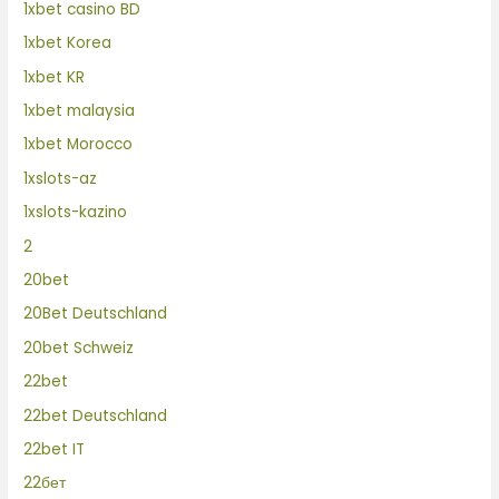
1xbet casino BD
1xbet Korea
1xbet KR
1xbet malaysia
1xbet Morocco
1xslots-az
1xslots-kazino
2
20bet
20Bet Deutschland
20bet Schweiz
22bet
22bet Deutschland
22bet IT
22бет