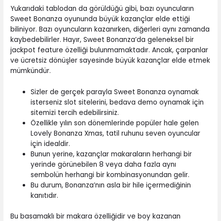
Yukarıdaki tablodan da görüldüğü gibi, bazı oyuncuların
Sweet Bonanza oyununda büyük kazançlar elde ettiği
biliniyor. Bazı oyuncuların kazanırken, diğerleri aynı zamanda
kaybedebilirler. Hayır, Sweet Bonanza’da geleneksel bir
jackpot feature özelliği bulunmamaktadır. Ancak, çarpanlar
ve ücretsiz dönüşler sayesinde büyük kazançlar elde etmek
mümkündür.
Sizler de gerçek parayla Sweet Bonanza oynamak
isterseniz slot sitelerini, bedava demo oynamak için
sitemizi tercih edebilirsiniz.
Özellikle yılın son dönemlerinde popüler hale gelen
Lovely Bonanza Xmas, tatil ruhunu seven oyuncular
için idealdir.
Bunun yerine, kazançlar makaraların herhangi bir
yerinde görünebilen 8 veya daha fazla aynı
sembolün herhangi bir kombinasyonundan gelir.
Bu durum, Bonanza’nın asla bir hile içermediğinin
kanıtıdır.
Bu basamaklı bir makara özelliğidir ve boy kazanan