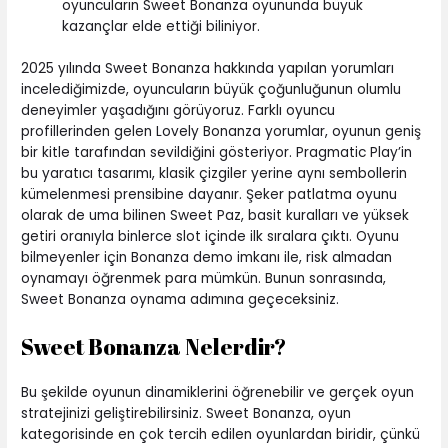
oyuncuların Sweet Bonanza oyununda büyük
kazançlar elde ettiği biliniyor.
2025 yılında Sweet Bonanza hakkında yapılan yorumları
incelediğimizde, oyuncuların büyük çoğunluğunun olumlu
deneyimler yaşadığını görüyoruz. Farklı oyuncu
profillerinden gelen Lovely Bonanza yorumlar, oyunun geniş
bir kitle tarafından sevildiğini gösteriyor. Pragmatic Play’in
bu yaratıcı tasarımı, klasik çizgiler yerine aynı sembollerin
kümelenmesi prensibine dayanır. Şeker patlatma oyunu
olarak de uma bilinen Sweet Paz, basit kuralları ve yüksek
getiri oranıyla binlerce slot içinde ilk sıralara çıktı. Oyunu
bilmeyenler için Bonanza demo imkanı ile, risk almadan
oynamayı öğrenmek para mümkün. Bunun sonrasında,
Sweet Bonanza oynama adımına geçeceksiniz.
Sweet Bonanza Nelerdir?
Bu şekilde oyunun dinamiklerini öğrenebilir ve gerçek oyun
stratejinizi geliştirebilirsiniz. Sweet Bonanza, oyun
kategorisinde en çok tercih edilen oyunlardan biridir, çünkü