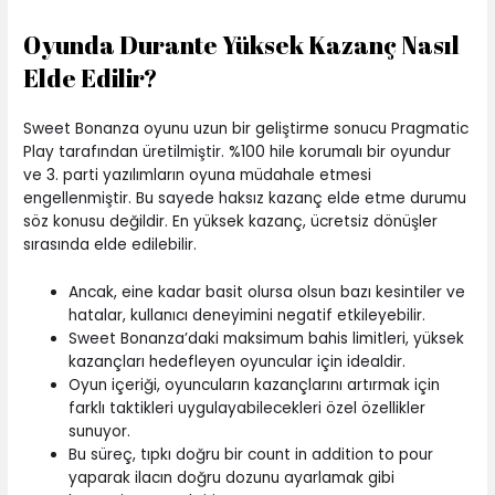
Oyunda Durante Yüksek Kazanç Nasıl
Elde Edilir?
Sweet Bonanza oyunu uzun bir geliştirme sonucu Pragmatic
Play tarafından üretilmiştir. %100 hile korumalı bir oyundur
ve 3. parti yazılımların oyuna müdahale etmesi
engellenmiştir. Bu sayede haksız kazanç elde etme durumu
söz konusu değildir. En yüksek kazanç, ücretsiz dönüşler
sırasında elde edilebilir.
Ancak, eine kadar basit olursa olsun bazı kesintiler ve
hatalar, kullanıcı deneyimini negatif etkileyebilir.
Sweet Bonanza’daki maksimum bahis limitleri, yüksek
kazançları hedefleyen oyuncular için idealdir.
Oyun içeriği, oyuncuların kazançlarını artırmak için
farklı taktikleri uygulayabilecekleri özel özellikler
sunuyor.
Bu süreç, tıpkı doğru bir count in addition to pour
yaparak ilacın doğru dozunu ayarlamak gibi