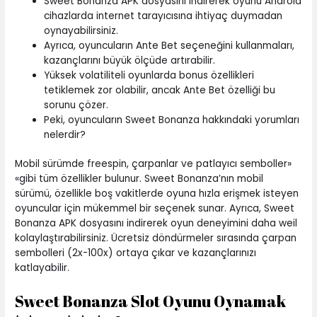
Sweet Bonanza APK dosyasını indirerek oyunu Android
cihazlarda internet tarayıcısına ihtiyaç duymadan
oynayabilirsiniz.
Ayrıca, oyuncuların Ante Bet seçeneğini kullanmaları,
kazançlarını büyük ölçüde artırabilir.
Yüksek volatiliteli oyunlarda bonus özellikleri
tetiklemek zor olabilir, ancak Ante Bet özelliği bu
sorunu çözer.
Peki, oyuncuların Sweet Bonanza hakkındaki yorumları
nelerdir?
Mobil sürümde freespin, çarpanlar ve patlayıcı semboller»
«gibi tüm özellikler bulunur. Sweet Bonanza’nın mobil
sürümü, özellikle boş vakitlerde oyuna hızla erişmek isteyen
oyuncular için mükemmel bir seçenek sunar. Ayrıca, Sweet
Bonanza APK dosyasını indirerek oyun deneyimini daha weil
kolaylaştırabilirsiniz. Ücretsiz döndürmeler sırasında çarpan
sembolleri (2x-100x) ortaya çıkar ve kazançlarınızı
katlayabilir.
Sweet Bonanza Slot Oyunu Oynamak