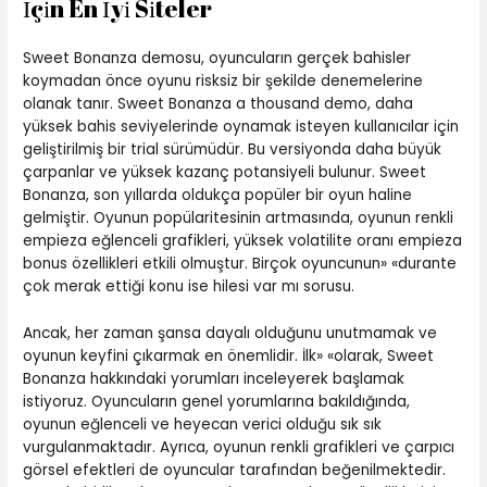
İçi̇n En İyi̇ Si̇teler
Sweet Bonanza demosu, oyuncuların gerçek bahisler
koymadan önce oyunu risksiz bir şekilde denemelerine
olanak tanır. Sweet Bonanza a thousand demo, daha
yüksek bahis seviyelerinde oynamak isteyen kullanıcılar için
geliştirilmiş bir trial sürümüdür. Bu versiyonda daha büyük
çarpanlar ve yüksek kazanç potansiyeli bulunur. Sweet
Bonanza, son yıllarda oldukça popüler bir oyun haline
gelmiştir. Oyunun popülaritesinin artmasında, oyunun renkli
empieza eğlenceli grafikleri, yüksek volatilite oranı empieza
bonus özellikleri etkili olmuştur. Birçok oyuncunun» «durante
çok merak ettiği konu ise hilesi var mı sorusu.
Ancak, her zaman şansa dayalı olduğunu unutmamak ve
oyunun keyfini çıkarmak en önemlidir. İlk» «olarak, Sweet
Bonanza hakkındaki yorumları inceleyerek başlamak
istiyoruz. Oyuncuların genel yorumlarına bakıldığında,
oyunun eğlenceli ve heyecan verici olduğu sık sık
vurgulanmaktadır. Ayrıca, oyunun renkli grafikleri ve çarpıcı
görsel efektleri de oyuncular tarafından beğenilmektedir.