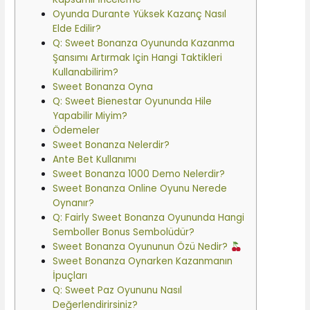
Oyunda Durante Yüksek Kazanç Nasıl
Elde Edilir?
Q: Sweet Bonanza Oyununda Kazanma
Şansımı Artırmak Için Hangi Taktikleri
Kullanabilirim?
Sweet Bonanza Oyna
Q: Sweet Bienestar Oyununda Hile
Yapabilir Miyim?
Ödemeler
Sweet Bonanza Nelerdir?
Ante Bet Kullanımı
Sweet Bonanza 1000 Demo Nelerdir?
Sweet Bonanza Online Oyunu Nerede
Oynanır?
Q: Fairly Sweet Bonanza Oyununda Hangi
Semboller Bonus Sembolüdür?
Sweet Bonanza Oyununun Özü Nedir?
Sweet Bonanza Oynarken Kazanmanın
İpuçları
Q: Sweet Paz Oyununu Nasıl
Değerlendirirsiniz?