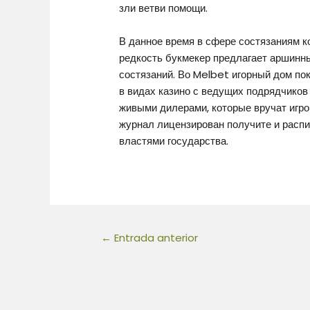
зли ветви помощи.
В данное время в сфере состязаниям к
редкость букмекер предлагает аршинны
состязаний. Во Melbet игорный дом по
в видах казино с ведущих подрядчиков
живыми дилерами, которые вручат игр
журнал лицензирован получите и расп
властями государства.
←
Entrada anterior