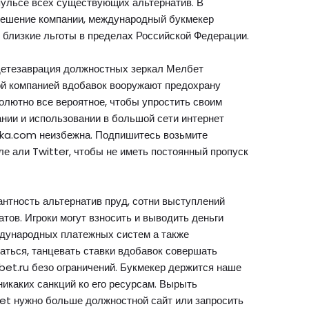
пульсе всех существующих альтернатив. В
решение компании, международный букмекер
 близкие льготы в пределах Российской Федерации.
детезаврация должностных зеркал Мелбет
ой компанией вдобавок вооружают предохрану
олютно все вероятное, чтобы упростить своим
ании и использовании в большой сети интернет
ka.com неизбежна. Подпишитесь возьмите
е али Twitter, чтобы не иметь постоянный пропуск
нтность альтернатив пруд, сотни выступлений
тов. Игроки могут взносить и выводить деньги
ждународных платежных систем а также
аться, танцевать ставки вдобавок совершать
bet.ru безо ограничений. Букмекер держится наше
никаких санкций ко его ресурсам. Вырыть
t нужно больше должностной сайт или запросить