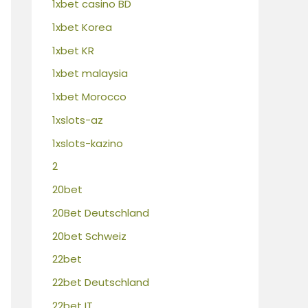
1xbet casino BD
1xbet Korea
1xbet KR
1xbet malaysia
1xbet Morocco
1xslots-az
1xslots-kazino
2
20bet
20Bet Deutschland
20bet Schweiz
22bet
22bet Deutschland
22bet IT