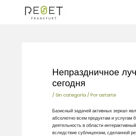
Ir
al
contenido
Navegación
de
entradas
Непраздничное луч
сегодня
/
Sin categoría
/ Por
astarte
Базисный задачей активных зеркал явл
абсолютно всем продуктам и услугам 
деятельность в области интерактивный
вследствие сублицензии, сделанной ре