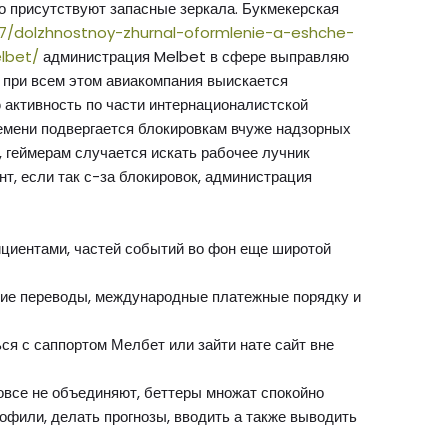
 присутствуют запасные зеркала. Букмекерская
7/dolzhnostnoy-zhurnal-oformlenie-a-eshche-
lbet/
администрация Melbet в сфере выправляю
 при всем этом авиакомпания выискается
 активность по части интернационалистской
ремени подвергается блокировкам вчуже надзорных
, геймерам случается искать рабочее лучник
, если так с-за блокировок, администрация
ициентами, частей событий во фон еще широтой
кие переводы, международные платежные порядку и
ся с саппортом Мелбет или зайти нате сайт вне
овсе не объединяют, беттеры множат спокойно
офили, делать прогнозы, вводить а также выводить