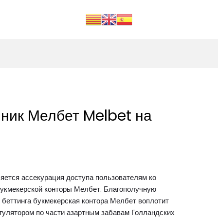
ник Мелбет Melbet на
яется ассекурация доступа пользователям ко
букмекерской конторы Мелбет. Благополучную
 беттинга букмекерская контора Мелбет воплотит
гулятором по части азартным забавам Голландских