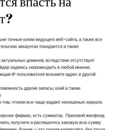
ся впасть на
т?
не точные копии ведущего веб-сайта, а также все
ельских аккаунтах покидается а также
 актуальных доменов, вследствие отсутствует
айдер надеюсь нагромоздить в любой мнение.
ющие IP пользователя возьмите адрес в другой
озможность другие запасы, коий а также
.
 том, чтоони все чаще издают неношеные зеркала.
екерских фирмах, есть сумматор . Призовой жилфонд
шнего, получите и распишитесь каковую всю сумму
мерами. Лучник – это точная копиясайта, без труда