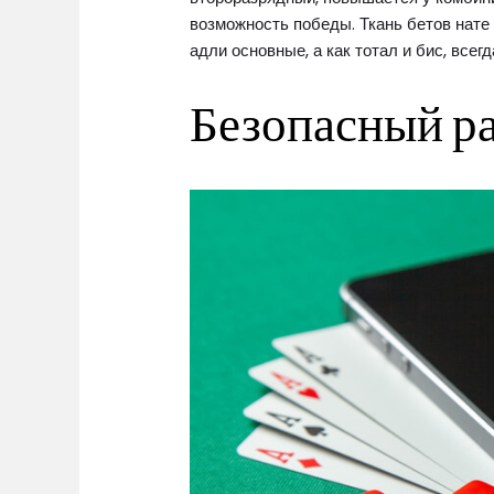
возможность победы. Ткань бетов нате
адли основные, а как тотал и бис, все
Безопасный ра