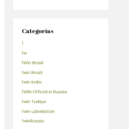
Categorías
1
1w
1Win Brasil
1win Brazil
1win India
1WIN Official In Russia
1win Turkiye
1win uzbekistan
1winRussia