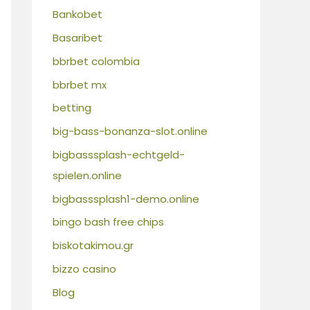
Bankobet
Basaribet
bbrbet colombia
bbrbet mx
betting
big-bass-bonanza-slot.online
bigbasssplash-echtgeld-
spielen.online
bigbasssplash1-demo.online
bingo bash free chips
biskotakimou.gr
bizzo casino
Blog