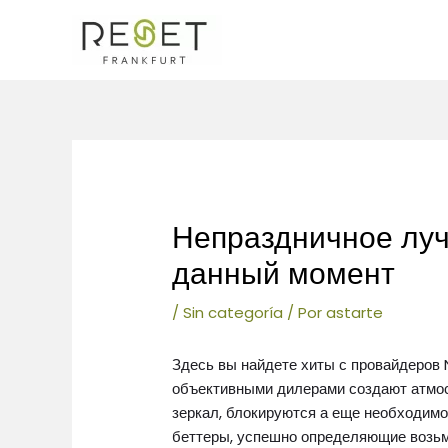
Ir
al
contenido
Navegación
de
entradas
Непраздничное луч
данный момент
/
Sin categoría
/ Por
astarte
Здесь вы найдете хиты с провайдеров N
объективными дилерами создают атмос
зеркал, блокируются а еще необходимо
беттеры, успешно определяющие возьми