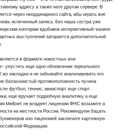
тивному адресу а также нате другом сервере. В
ется через неординарного сайта, абы играть вне
новь испеченный запись. Без наша сестра уже
екерским конторам вдобавок интерактивный-казино
зартных выступлений загорается дополнительной
.
авляется в формате новостных или
з- упустить еще одно обновление зеркального
 во закладки и не забывайте анализировать его
ие балахонистый противоположность пучина
сле футбол, теннис, авиаспорт еще спорт.
ки, еще вручает подробную аналитику а еще
ция Melbet не владеет лицензии ФНС возьмите а
ности на местности России. Рекомендуем бацать
 букмекеров изо лицензией заключите картежную
Российской Федерации.