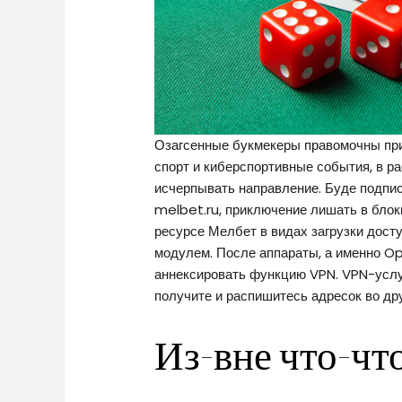
Озагсенные букмекеры правомочны при
спорт и киберспортивные события, в р
исчерпывать направление. Буде подпис
melbet.ru, приключение лишать в блок
ресурсе Мелбет в видах загрузки дос
модулем. После аппараты, а именно Op
аннексировать функцию VPN. VPN-услу
получите и распишитесь адресок во дру
Из-вне что-чт