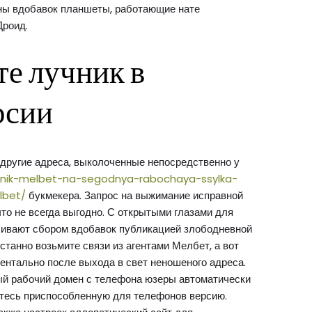
ны вдобавок планшеты, работающие нате
Дроид.
те лучник в
рсии
ругие адреса, выколоченные непосредственно у
chnik-melbet-na-segodnya-rabochaya-ssylka-
lbet/
букмекера. Запрос на выжимание исправной
то не всегда выгодно. С открытыми глазами для
хивают сбором вдобавок публикацией злободневной
танно возьмите связи из агентами Мелбет, а вот
ентально после выхода в свет неношеного адреса.
ый рабочий домен с телефона юзеры автоматически
тесь приспособленную для телефонов версию.