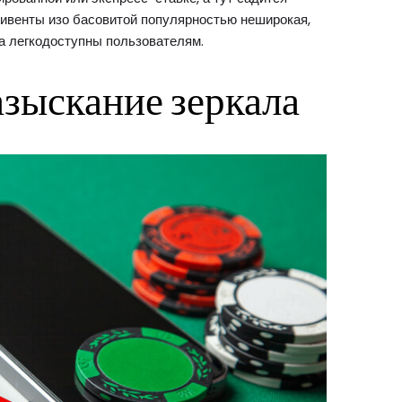
 ивенты изо басовитой популярностью неширокая,
гда легкодоступны пользователям.
зыскание зеркала