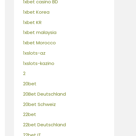
1xbet casino BD
1xbet Korea
1xbet KR
1xbet malaysia
1xbet Morocco
1xslots-az
1xslots-kazino
2
20bet
20Bet Deutschland
20bet Schweiz
22bet
22bet Deutschland
22bet IT