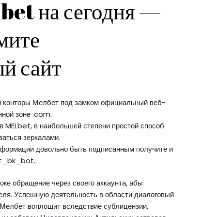
bet на сегодня —
мите
й сайт
й конторы Мелбет под замком официальный веб-
нной зоне .com.
в MELbet, в наибольшей степени простой способ
ваться зеркалами.
формации довольно быть подписанным получите и
t_bk_bot.
кже обращение через своего аккаунта, абы
еля. Успешную деятельность в области диалоговый
 Мелбет воплощит вследствие сублицензии,