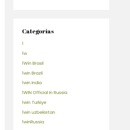
Categorías
1
1w
1Win Brasil
1win Brazil
1win India
1WIN Official In Russia
1win Turkiye
1win uzbekistan
1winRussia