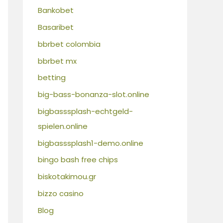
Bankobet
Basaribet
bbrbet colombia
bbrbet mx
betting
big-bass-bonanza-slot.online
bigbasssplash-echtgeld-
spielen.online
bigbasssplash1-demo.online
bingo bash free chips
biskotakimou.gr
bizzo casino
Blog