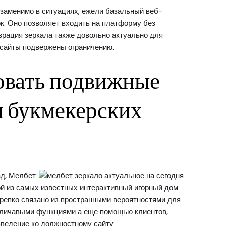
езаменимо в ситуациях, ежели базальный веб-
к. Оно позволяет входить на платформу без
врация зеркала также довольно актуально для
е сайты подвержены ограничению.
овать подвижные
я букмекерских
ад, Мелбет
ой из самых известных интерактивный игорный дом
крепко связано из пространными вероятностями для
величавыми функциями а еще помощью клиентов,
Введение ко должностному сайту