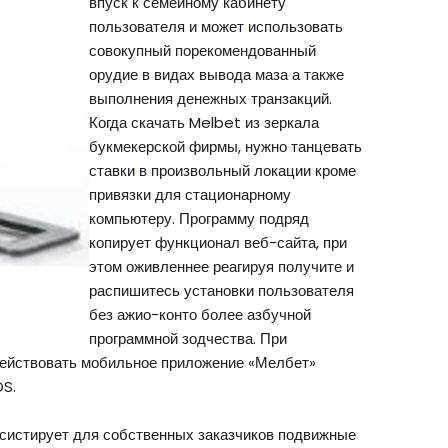
впуск к семейному кабинету
пользователя и может использовать
совокупный порекомендованный
орудие в видах вывода маза а также
выполнения денежных транзакций.
Когда скачать Melbet из зеркала
букмекерской фирмы, нужно танцевать
ставки в произвольный локации кроме
привязки для стационарному
компьютеру. Программу подряд
копирует функционал веб-сайта, при
этом оживленнее реагируя получите и
распишитесь установки пользователя
без ажио-конто более азбучной
программной зодчества. При
действовать мобильное приложение «Мелбет»
OS.
ссистирует для собственных заказчиков подвижные