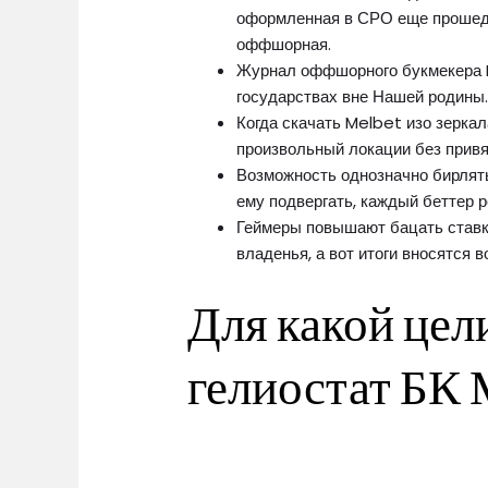
оформленная в СРО еще прошедш
оффшорная.
Журнал оффшорного букмекера Me
государствах вне Нашей родины
Когда скачать Melbet изо зерка
произвольный локации без прив
Возможность однозначно бирлять
ему подвергать, каждый беттер 
Геймеры повышают бацать ставки
владенья, а вот итоги вносятся 
Для какой цели
гелиостат БК