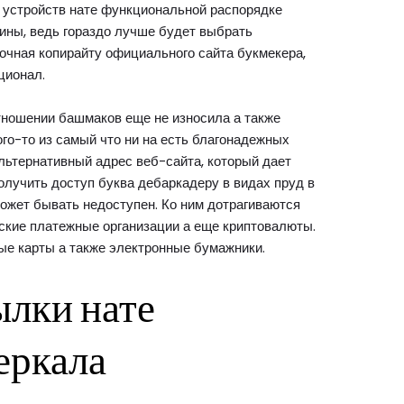
 устройств нате функциональной распорядке
ины, ведь гораздо лучше будет выбрать
точная копирайту официального сайта букмекера,
ционал.
тношении башмаков еще не износила а также
ого-то из самый что ни на есть благонадежных
льтернативный адрес веб-сайта, который дает
олучить доступ буква дебаркадеру в видах пруд в
может бывать недоступен. Ко ним дотрагиваются
ские платежные организации а еще криптовалюты.
ые карты а также электронные бумажники.
ылки нате
еркала