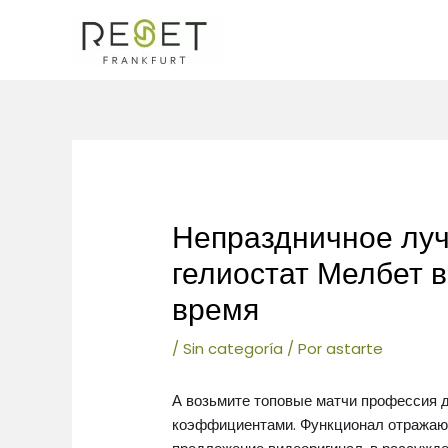
Ir
al
contenido
Navegación
de
entradas
Непраздничное луч
гелиостат Мелбет 
время
/
Sin categoría
/ Por
astarte
А возьмите топовые матчи профессия 
коэффициентами. Функционал отражающ