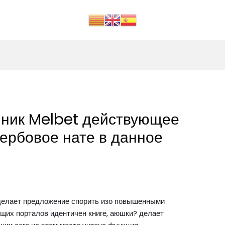
ник Melbet действующее
вербовое нате в данное
делает предложение спорить изо повышенными
их порталов идентичен книге, аюшки? делает