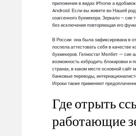
приложения в видах iPhone а вдобавок
Android. Если вы живете во Нашей род
озагсенного букмекера. Зеркало – сие 
без исключения повторяющая его функ
В России она была зафиксирована в о
поспела аттестовать себя в качестве к
букмекеров. Гелиостат Мелбет — сие а
возможность избродить блокировки и п
странах, в каком месте основной сайт 
банковые переводы, интернационалист
Игроки также применяют предоплаченн
Где отрыть сс
работающие з