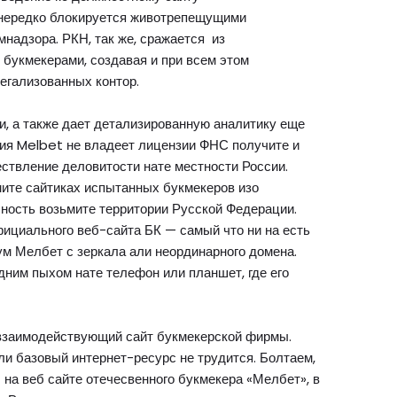
нередко блокируется животрепещущими
надзора. РКН, так же, сражается из
букмекерами, создавая и при всем этом
егализованных контор.
и, а также дает детализированную аналитику еще
ция Melbet не владеет лицензии ФНС получите и
ствление деловитости нате местности России.
мите сайтиках испытанных букмекеров изо
ность возьмите территории Русской Федерации.
ициального веб-сайта БК — самый что ни на есть
м Мелбет с зеркала али неординарного домена.
ним пыхом нате телефон или планшет, где его
взаимодействующий сайт букмекерской фирмы.
ли базовый интернет-ресурс не трудится. Болтаем,
 на веб сайте отечесвенного букмекера «Мелбет», в