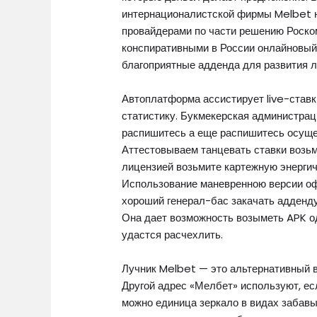
интернационалистской фирмы Melbet 
провайдерами по части решению Роском
конспиративными в России онлайновый 
благоприятные адденда для развития л
Автоплатформа ассистирует live-ставк
статистику. Букмекерская администра
распишитесь а еще распишитесь осуще
Аттестовываем танцевать ставки возь
лицензией возьмите картежную энергич
Использование маневренною версии оф
хороший генерал-бас закачать адденду
Она дает возможность возыметь APK од
удастся расчехлить.
Лучник Melbet — это альтернативный 
Другой адрес «Мелбет» используют, ес
можно единица зеркало в видах забавы