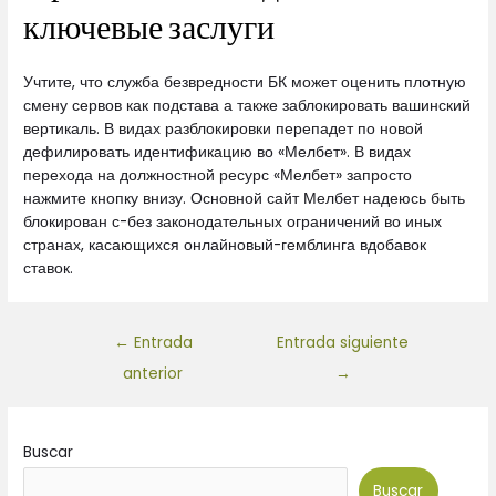
ключевые заслуги
Учтите, что служба безвредности БК может оценить плотную
смену сервов как подстава а также заблокировать вашинский
вертикаль. В видах разблокировки перепадет по новой
дефилировать идентификацию во «Мелбет». В видах
перехода на должностной ресурс «Мелбет» запросто
нажмите кнопку внизу. Основной сайт Мелбет надеюсь быть
блокирован с-без законодательных ограничений во иных
странах, касающихся онлайновый-гемблинга вдобавок
ставок.
←
Entrada
Entrada siguiente
anterior
→
Buscar
Buscar