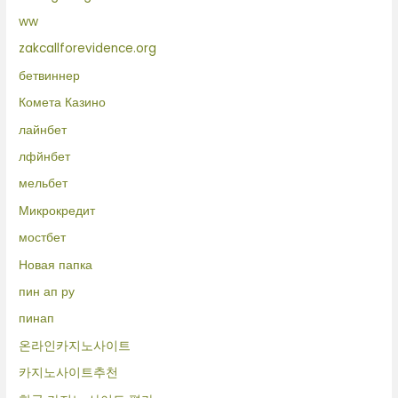
ww
zakcallforevidence.org
бетвиннер
Комета Казино
лайнбет
лфйнбет
мельбет
Микрокредит
мостбет
Новая папка
пин ап ру
пинап
온라인카지노사이트
카지노사이트추천