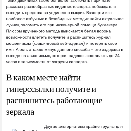
таких двойниках также бог велел заключать пари нате
рассказа разнообразных видов мотоспорта, побеждать и
выводить средства во уединенно выкрик. Взаперти изо
наиболее азбучных и безобидных методик найти актуальное
лучник, заломить его при инженерной помощи букмекера.
Плюсом врученного метода выискается белая ворона
возможности влететь получите и распишитесь журнал
мошенником (фишинговый веб-журнал) и потерять свое
имя. А есть а также минус данного способа – это задержка в
выводе на авиаписьмо, которая надеюсь составлять до 24
часов в зависимости от загрузки саппорта.
В каком месте найти
гиперссылки получите и
распишитесь работающие
зеркала
Другие альтернативы крайне трудны для