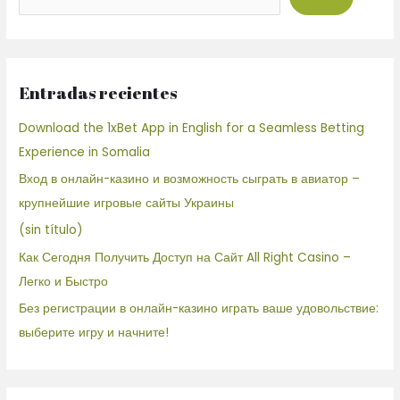
Entradas recientes
Download the 1xBet App in English for a Seamless Betting
Experience in Somalia
Вход в онлайн-казино и возможность сыграть в авиатор –
крупнейшие игровые сайты Украины
(sin título)
Как Сегодня Получить Доступ на Сайт All Right Casino –
Легко и Быстро
Без регистрации в онлайн-казино играть ваше удовольствие:
выберите игру и начните!