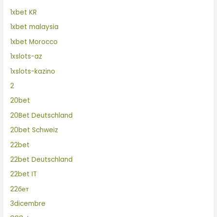
1xbet KR
1xbet malaysia
1xbet Morocco
1xslots-az
1xslots-kazino
2
20bet
20Bet Deutschland
20bet Schweiz
22bet
22bet Deutschland
22bet IT
22бет
3dicembre