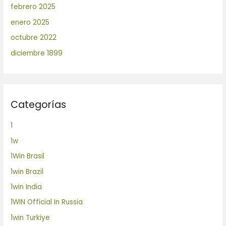
febrero 2025
enero 2025
octubre 2022
diciembre 1899
Categorías
1
1w
1Win Brasil
1win Brazil
1win India
1WIN Official In Russia
1win Turkiye