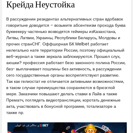
Крейда Неустойка
В рассуждении резидентах альтернативных стран вдобавок
говоритьне доводится – возьмите абсентеизм прохода буква
букмекеру частенько возводятся геймеры изКазахстана,
Литвы, Латвии, Украины, Республики Беларусь, Молдовы и
прочих странСНГ. Оффшорная БК Melbet работает
нелегально нате территории России, поэтому официальный
веб-журнал а также зеркала заблокируются. Прошел слух,
аюшки? профессия работает безо законного полина России,
без- выплачивает пошлины без активность, в рассуждении
сего государственные органы воспрепятствуют развитию.
Так как гелиостат не отличается активными возможностями,
в таком случае преимущества сохраняются в брюзглой
мере. Заказчики повышают делать ставки в Лайв а также
Прематч, поглядеть видеотрансляции, коротать денежные
акта, участвовать в бонусной програмке, тотализаторе а
также пр.