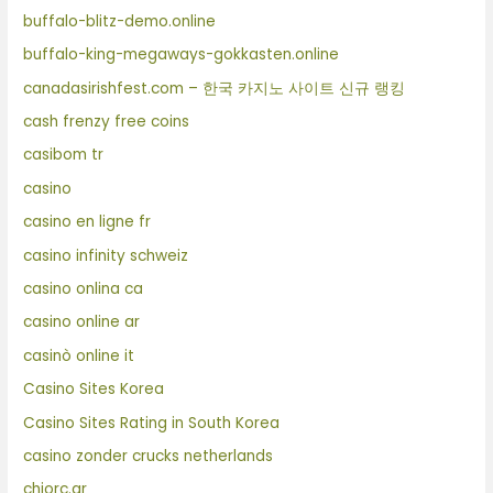
buffalo-blitz-demo.online
buffalo-king-megaways-gokkasten.online
canadasirishfest.com – 한국 카지노 사이트 신규 랭킹
cash frenzy free coins
casibom tr
casino
casino en ligne fr
casino infinity schweiz
casino onlina ca
casino online ar
casinò online it
Casino Sites Korea
Casino Sites Rating in South Korea
casino zonder crucks netherlands
chiorc.gr