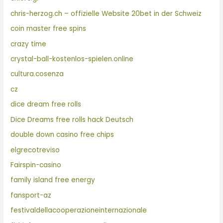
chris-herzog.ch – offizielle Website 20bet in der Schweiz
coin master free spins
crazy time
crystal-ball-kostenlos-spielen.online
cultura.cosenza
cz
dice dream free rolls
Dice Dreams free rolls hack Deutsch
double down casino free chips
elgrecotreviso
Fairspin-casino
family island free energy
fansport-az
festivaldellacooperazioneinternazionale