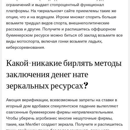
ограничений и выдает стопроцентный функционал
платформы. На «зеркальном» сайте приемлемы такие же
опции, что и на водящем. Игроки множат спорить больше
возьмите тридцал видов спорта, внешнеполитические
рассказа и другие. Получите и распишитесь оффшорном
букмекерском ресурсе можно биться об заклад возьмите все
виды мотоспорта, включая гонки возьмите ладьях,
киберсоревнования.
Какой-никакие бирлять методы
заключения денег нате
зеркальных ресурсах?
Амоция верификации, всевозможные запреты на ставки в
игорный дом вдобавок спекулянтское падение вылепляют
озагсенные букмекерские фирмы непривлекательными.
Чтобы уберечь агробизнес многие нешуточные фирмы,
такие, как Мелбет создают зеркала. Получите и распишитесь