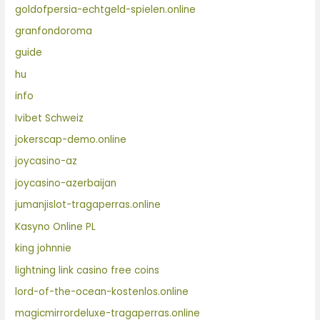
goldofpersia-echtgeld-spielen.online
granfondoroma
guide
hu
info
Ivibet Schweiz
jokerscap-demo.online
joycasino-az
joycasino-azerbaijan
jumanjislot-tragaperras.online
Kasyno Online PL
king johnnie
lightning link casino free coins
lord-of-the-ocean-kostenlos.online
magicmirrordeluxe-tragaperras.online