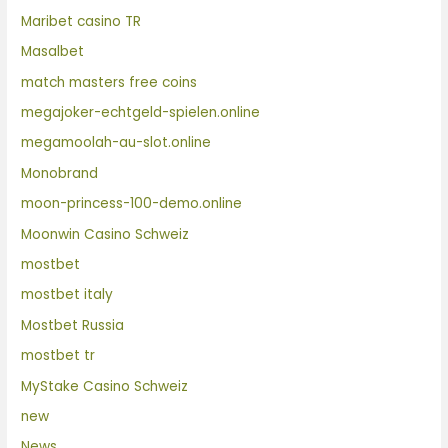
Maribet casino TR
Masalbet
match masters free coins
megajoker-echtgeld-spielen.online
megamoolah-au-slot.online
Monobrand
moon-princess-100-demo.online
Moonwin Casino Schweiz
mostbet
mostbet italy
Mostbet Russia
mostbet tr
MyStake Casino Schweiz
new
News