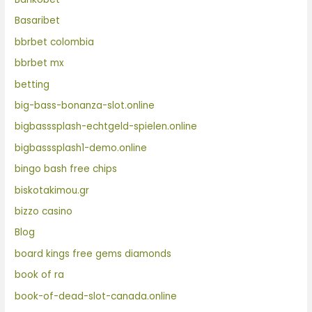
Basaribet
bbrbet colombia
bbrbet mx
betting
big-bass-bonanza-slot.online
bigbasssplash-echtgeld-spielen.online
bigbasssplash1-demo.online
bingo bash free chips
biskotakimou.gr
bizzo casino
Blog
board kings free gems diamonds
book of ra
book-of-dead-slot-canada.online