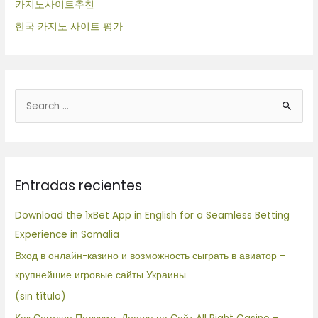
카지노사이트추천
한국 카지노 사이트 평가
B
u
s
c
Entradas recientes
a
r
Download the 1xBet App in English for a Seamless Betting
p
Experience in Somalia
o
Вход в онлайн-казино и возможность сыграть в авиатор –
r
крупнейшие игровые сайты Украины
:
(sin título)