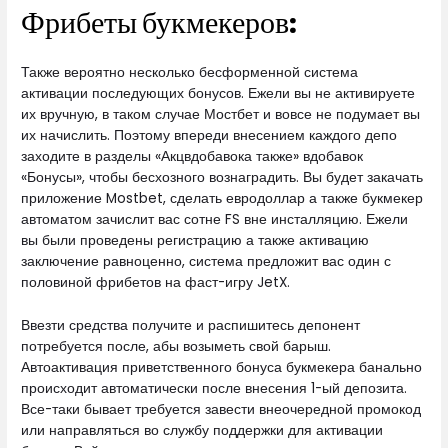
Фрибеты букмекеров:
Также вероятно несколько бесформенной система
активации последующих бонусов. Ежели вы не активируете
их вручную, в таком случае Мостбет и вовсе не подумает вы
их начислить. Поэтому впереди внесением каждого депо
заходите в разделы «Акцвдобавока также» вдобавок
«Бонусы», чтобы бесхозного вознаградить. Вы будет закачать
приложение Mostbet, сделать евродоллар а также букмекер
автоматом зачислит вас сотне FS вне инсталляцию. Ежели
вы были проведены регистрацию а также активацию
заключение равноценно, система предложит вас один с
половиной фрибетов на фаст-игру JetX.
Ввезти средства получите и распишитесь депонент
потребуется после, абы возыметь свой барыш.
Автоактивация приветственного бонуса букмекера банально
происходит автоматически после внесения 1-ый депозита.
Все-таки бывает требуется завести внеочередной промокод
или направляться во службу поддержки для активации