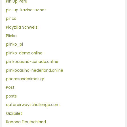
Pin Up Peru
pin-up-kazino-uz.net
pinco
Playzilla Schweiz
Plinko
plinko_pl
plinko-demo.online
plinkocasino-canada.online
plinkocasino-nederland.online
poemsandcrimes.gr
Post
posts
qatarairwayschallenge.com
Qizilbilet
Rabona Deutschland