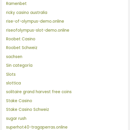
Ramenbet
ricky casino australia
rise-of-olympus-demo.online
riseofolympus-slot-demo.online
Roobet Casino
Roobet Schweiz
sachsen
Sin categoría
Slots
slottica
solitaire grand harvest free coins
Stake Casino
Stake Casino Schweiz
sugar rush
superhot40-tragaperras.online