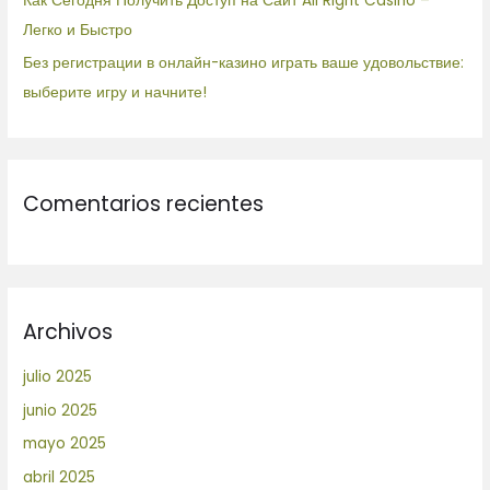
Как Сегодня Получить Доступ на Сайт All Right Casino –
Легко и Быстро
Без регистрации в онлайн-казино играть ваше удовольствие:
выберите игру и начните!
Comentarios recientes
Archivos
julio 2025
junio 2025
mayo 2025
abril 2025