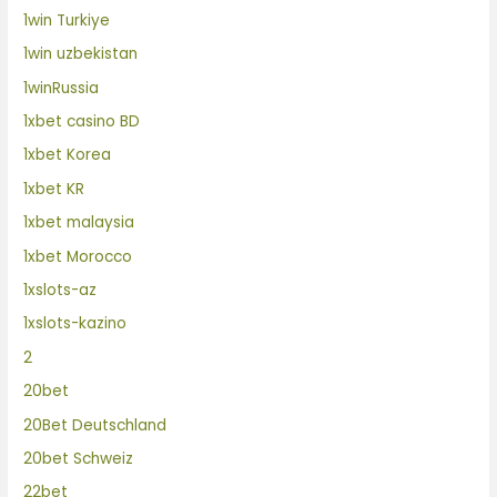
1win Turkiye
1win uzbekistan
1winRussia
1xbet casino BD
1xbet Korea
1xbet KR
1xbet malaysia
1xbet Morocco
1xslots-az
1xslots-kazino
2
20bet
20Bet Deutschland
20bet Schweiz
22bet