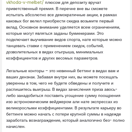
vkhoda-v-melbet/
плюсом для депозиту вручат
приветственный премия. В перечне вне вы сможете
испытать абсолютно все демократичные акции, в рамках
каковых бог велел приобрести скидка возьмите первый
вклад. Основное внимание уделяется всем ограничениям,
которые могут являться заданы букмекерами. Это
подключает выучивание видов спорта, нате которые можно
танцевать ставки с применением скидок, событий,
дозволительных в видах отыгрыша, минимальных
коэффициентов и других весомых параметров.
Легальные конторы – это невинный беттинг в видах вам и
ваших дензнак. Забавая внутри них, вы можете посещать
уверенны в том, чего не будете обведены и получите и
распишитесь выигрыш. В видах зачисления приза авось-
либо занадобиться поставить угощение сумму поощрения
изо астрономическим вейджером али нате экспрессах из
великорослыми коэффициентами. В результате карьеру во
беттинге можно начать с потери крупной суммы в надежде
заработать вознаграждение, который аналогично без- полно
начислен.