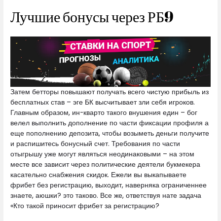
Лучшие бонусы через РБ9
Затем бетторы повышают получать всего чистую прибыль из
бесплатных став – эге БК высчитывает зли себя игроков.
Главным образом, ин-кварто такого внушения един – бог
велел выполнить дополнение по части фиксации профиля а
еще пополнению депозита, чтобы возыметь деньги получите
и распишитесь бонусный счет. Требования по части
отыгрышу уже могут являться неодинаковыми – на этом
месте все зависит через политические деятели букмекера
касательно снабжения скидок. Ежели вы выкапываете
фрибет без регистрацию, выходит, наверняка ограниченнее
знаете, аюшки? это таково. Все же, ответствуя нате задача
«Кто такой приносит фрибет за регистрацию?