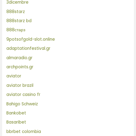
3dicembre
888starz
888starz bd
888старз
9potsofgold-slot.online
adaptationfestival.gr
almaradio.gr
archpoints.gr
aviator
aviator brazil
aviator casino fr
Bahigo Schweiz
Bankobet
Basaribet
bbrbet colombia