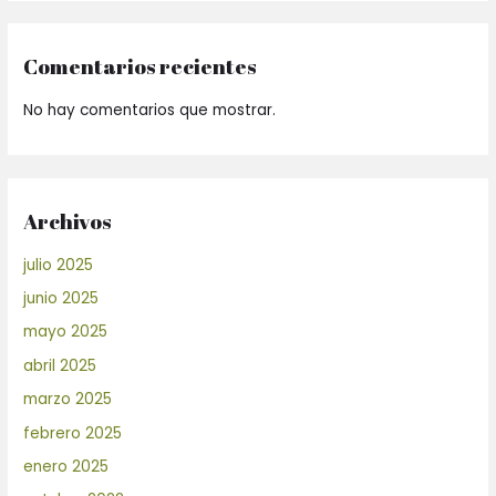
Comentarios recientes
No hay comentarios que mostrar.
Archivos
julio 2025
junio 2025
mayo 2025
abril 2025
marzo 2025
febrero 2025
enero 2025