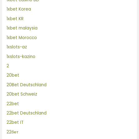
1xbet Korea
1xbet KR
1xbet malaysia
1xbet Morocco
1xslots-az
1xslots-kazino
2
20bet
20Bet Deutschland
20bet Schweiz
22bet
22bet Deutschland
22bet IT
22бет