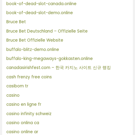
book-of-dead-slot-canada.online
book-of-dead-slot-demo.online
Bruce Bet
Bruce Bet Deutschland – Offizielle Seite
Bruce Bet Offizielle Website
buffalo-blitz-demo.online
buffalo-king-megaways-gokkasten.online
canadasirishfest.com – 한국 카지노 사이트 신규 랭킹
cash frenzy free coins
casibom tr
casino
casino en ligne fr
casino infinity schweiz
casino onlina ca
casino online ar