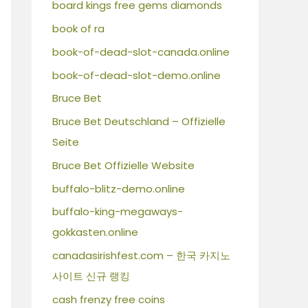
board kings free gems diamonds
book of ra
book-of-dead-slot-canada.online
book-of-dead-slot-demo.online
Bruce Bet
Bruce Bet Deutschland – Offizielle
Seite
Bruce Bet Offizielle Website
buffalo-blitz-demo.online
buffalo-king-megaways-
gokkasten.online
canadasirishfest.com – 한국 카지노
사이트 신규 랭킹
cash frenzy free coins