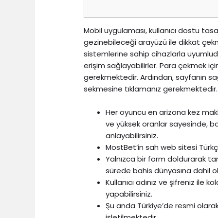
Mobil uygulaması, kullanıcı dostu tasar
gezinebileceği arayüzü ile dikkat çek
sistemlerine sahip cihazlarla uyumludu
erişim sağlayabilirler. Para çekmek iç
gerekmektedir. Ardından, sayfanın sağ
sekmesine tıklamanız gerekmektedir.
Her oyuncu en arizona kez mak
ve yüksek oranlar sayesinde, bah
anlayabilirsiniz.
MostBet’in sah web sitesi Türkçe
Yalnızca bir form doldurarak ta
sürede bahis dünyasına dahil ol
Kullanıcı adınız ve şifreniz ile
yapabilirsiniz.
Şu anda Türkiye’de resmi olar
işletilmektedir.