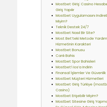
Mostbet Giriş⁚ Casino Hesabı
Giriş Yapılır
Mostbet Uygulamasını Indirebi
Miyim?
Tekni̇k Destek 24/7
Mostbet Nasıl Bir Site?
Most Bet’teki Metode Yardı
Hizmetinin Karakteri
Mostbet Bonusu
Canlı Bahis
Mostbet Spor Bahisleri
Mostbet’i Ios’a Indirin
Finansal İşlemler Ve Güvenlik
Mostbet Müşteri Hizmetleri
Mostbet Giriş Türkiye (most
Casino)
Mostbet Erişebilir Miyim?
Mostbet Sitesine Giriş Yapma