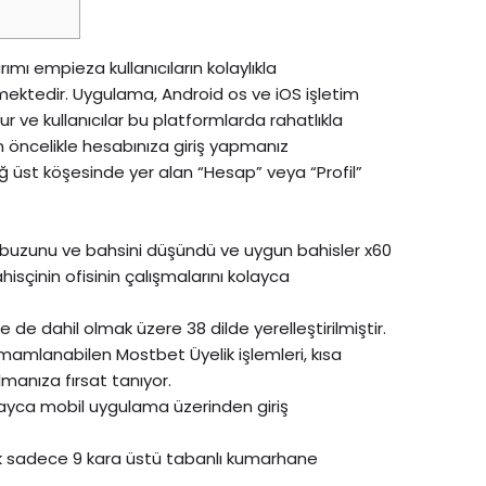
ımı empieza kullanıcıların kolaylıkla
mektedir. Uygulama, Android os ve iOS işletim
r ve kullanıcılar bu platformlarda rahatlıkla
in öncelikle hesabınıza giriş yapmanız
 üst köşesinde yer alan “Hesap” veya “Profil”
buzunu ve bahsini düşündü ve uygun bahisler x60
isçinin ofisinin çalışmalarını kolayca
 de dahil olmak üzere 38 dilde yerelleştirilmiştir.
mamlanabilen Mostbet Üyelik işlemleri, kısa
manıza fırsat tanıyor.
 kolayca mobil uygulama üzerinden giriş
ak sadece 9 kara üstü tabanlı kumarhane