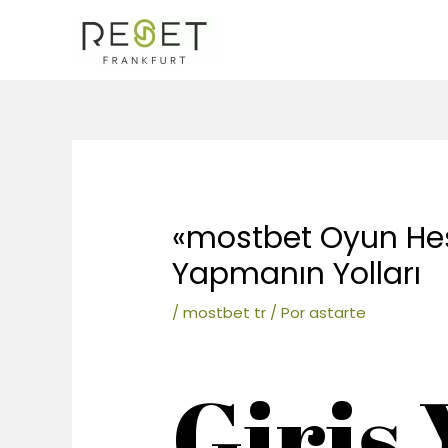
Ir
al
contenido
Navegación
de
entradas
«mostbet Oyun Hes
Yapmanın Yolları
/
mostbet tr
/ Por
astarte
Giriş 