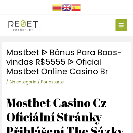
Ir
al
contenido
Main
Men
Navegación
Mostbet ᐉ Bônus Para Boas-
de
entradas
vindas R$5555 ᐉ Oficial
Mostbet Online Casino Br
/
Sin categoría
/ Por
astarte
Mostbet Casino Cz
Oficiální Stránky
Přihlášení The Sázky