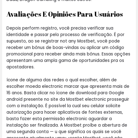
Avaliações E Opiniões Para Usuários
Depois perform registro, você precisa verificar sua
identidade e passar pelo processo de verificação. É por
supuesto, ao se registrar not any Mostbet, você pode
receber um bônus de boas-vindas ou aplicar um código
promocional para receber ainda mais bônus. Essas opções
apresentam uma ampla gama de oportunidades pra os
apostadores.
ícone de alguma das redes o qual escolher, além de
escolher moeda electronic marcar que apresenta mais de
16 anos. Basta clicar no ícone de download para Google
android presente no site da Mostbet electronic prosseguir
com a instalação. É possível la cual seu celular solicite
autorização para hacer aplicativos de fontes externas,
basta fazer esta permissão electronic aguardar a
instalação ser finalizada. A Mostbet proíbe a abertura de
uma segunda conta — u que significa os quais se você