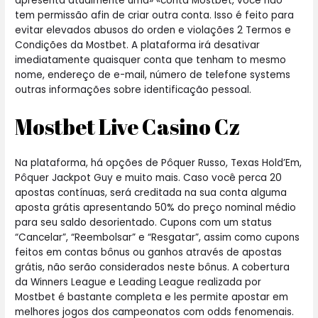
apresenta atualmente uma» «conta Mostbet, você não
tem permissão afin de criar outra conta. Isso é feito para
evitar elevados abusos do orden e violações 2 Termos e
Condições da Mostbet. A plataforma irá desativar
imediatamente quaisquer conta que tenham to mesmo
nome, endereço de e-mail, número de telefone systems
outras informações sobre identificação pessoal.
Mostbet Live Casino Cz
Na plataforma, há opções de Pôquer Russo, Texas Hold’Em,
Pôquer Jackpot Guy e muito mais. Caso você perca 20
apostas contínuas, será creditada na sua conta alguma
aposta grátis apresentando 50% do preço nominal médio
para seu saldo desorientado. Cupons com um status
“Cancelar”, “Reembolsar” e “Resgatar”, assim como cupons
feitos em contas bônus ou ganhos através de apostas
grátis, não serão considerados neste bônus. A cobertura
da Winners League e Leading League realizada por
Mostbet é bastante completa e les permite apostar em
melhores jogos dos campeonatos com odds fenomenais.