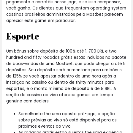
pagamento e carretéis nesse jogo, e se isso compensar,
você ganha. Os clientes que frequentam operating system
cassinos brasileiros administrados pela Mostbet parecem
apreciar este game em particular.
Esporte
Um bônus sobre depósito de 100% até 1. 700 BRL e two
hundred and fifty rodadas grátis estão incluídos no pacote
de boas-vindas de uma Mostbet, que pode chegar a até 5
depósitos. Seu depósito será aumentado para um bônus
de 125% ze você apostar adentro de uma hora após a
inscrição no cassino ou dentro de thirty minutos para
esportes, e o monto mínimo de depósito é de 8 BRL. A
seção de cassino ao vivo oferece games em tempo
genuine com dealers.
Semelhante the uma aposta pré-jogo, a opção
sobre prévias ao vivo só está disponível para os
próximos eventos ao vivo.
As rodadas grátis estão sujeitas the uma exigência