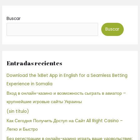
Buscar
Buscar
Entradas recientes
Download the 1xBet App in English for a Seamless Betting
Experience in Somalia
Вход в онлайн-казино и возможность сыграть в авиатор –
крупнейшие игровые сайты Украины
(sin título)
Как Сегодня Получить Доступ на Сайт All Right Casino –
Легко и Быстро
Без регистрации в онлайн-казино играть ваше удовольствие: