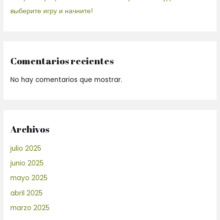
выберите игру и начните!
Comentarios recientes
No hay comentarios que mostrar.
Archivos
julio 2025
junio 2025
mayo 2025
abril 2025
marzo 2025