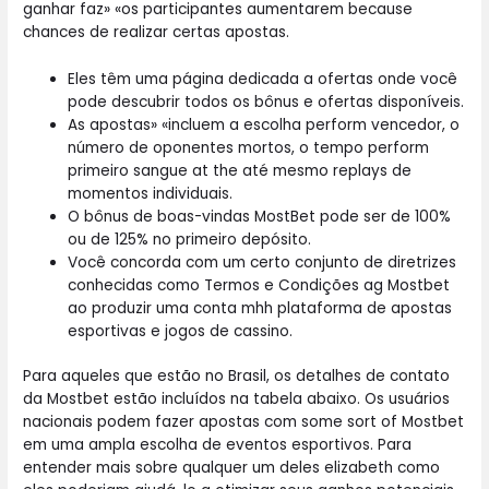
ganhar faz» «os participantes aumentarem because
chances de realizar certas apostas.
Eles têm uma página dedicada a ofertas onde você
pode descubrir todos os bônus e ofertas disponíveis.
As apostas» «incluem a escolha perform vencedor, o
número de oponentes mortos, o tempo perform
primeiro sangue at the até mesmo replays de
momentos individuais.
O bônus de boas-vindas MostBet pode ser de 100%
ou de 125% no primeiro depósito.
Você concorda com um certo conjunto de diretrizes
conhecidas como Termos e Condições ag Mostbet
ao produzir uma conta mhh plataforma de apostas
esportivas e jogos de cassino.
Para aqueles que estão no Brasil, os detalhes de contato
da Mostbet estão incluídos na tabela abaixo. Os usuários
nacionais podem fazer apostas com some sort of Mostbet
em uma ampla escolha de eventos esportivos. Para
entender mais sobre qualquer um deles elizabeth como