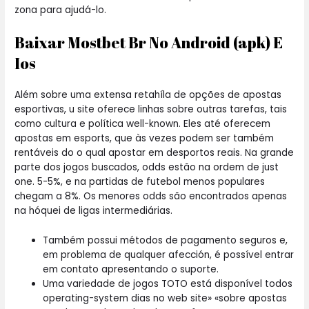
zona para ajudá-lo.
Baixar Mostbet Br No Android (apk) E
Ios
Além sobre uma extensa retahíla de opções de apostas
esportivas, u site oferece linhas sobre outras tarefas, tais
como cultura e política well-known. Eles até oferecem
apostas em esports, que às vezes podem ser também
rentáveis do o qual apostar em desportos reais. Na grande
parte dos jogos buscados, odds estão na ordem de just
one. 5-5%, e na partidas de futebol menos populares
chegam a 8%. Os menores odds são encontrados apenas
na hóquei de ligas intermediárias.
Também possui métodos de pagamento seguros e,
em problema de qualquer afección, é possível entrar
em contato apresentando o suporte.
Uma variedade de jogos TOTO está disponível todos
operating-system dias no web site» «sobre apostas