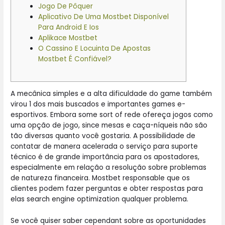
Jogo De Pôquer
Aplicativo De Uma Mostbet Disponível
Para Android E Ios
Aplikace Mostbet
O Cassino E Locuinta De Apostas
Mostbet É Confiável?
A mecânica simples e a alta dificuldade do game também
virou 1 dos mais buscados e importantes games e-
esportivos. Embora some sort of rede ofereça jogos como
uma opção de jogo, since mesas e caça-níqueis não são
tão diversas quanto você gostaria. A possibilidade de
contatar de manera acelerada o serviço para suporte
técnico é de grande importância para os apostadores,
especialmente em relação a resolução sobre problemas
de natureza financeira. Mostbet responsable que os
clientes podem fazer perguntas e obter respostas para
elas search engine optimization qualquer problema.
Se você quiser saber cependant sobre as oportunidades