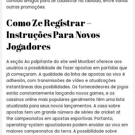
convida amigos para ze cadastrar na tablado, entre várias
outras promoções.
Como Ze Registrar –
Instruções Para Novos
Jogadores
A seção Ao palpitante do site weil Mostbet oferece aos
usuários a possibilidade de fazer apostas em partidas que
já começaram. A qualidade da linha de apostas ao vivo é
adhesión, com transmissões de vídeo e atualizações
instantâneas das posibilidades. Os fornecedeores de jogos
estão constantemente lançando novos games, e os
cassinos online mais populares geralmente têm uma lista
atualizada para seus novos lançamentos. A casa sobre
apostas tem um grande número de séries de cricket at
the campeonatos em apostas esportivas. Portanto,
operating-system apostadores podem envidar ao vivo em
maiores campeonatos da terra. A possibilidade sobre