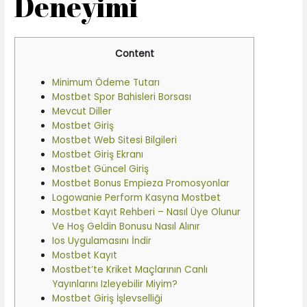
Deneyimi
Content
Minimum Ödeme Tutarı
Mostbet Spor Bahisleri Borsası
Mevcut Diller
Mostbet Giriş
Mostbet Web Sitesi Bilgileri
Mostbet Giriş Ekranı
Mostbet Güncel Giriş
Mostbet Bonus Empieza Promosyonlar
Logowanie Perform Kasyna Mostbet
Mostbet Kayıt Rehberi – Nasıl Üye Olunur
Ve Hoş Geldin Bonusu Nasıl Alınır
Ios Uygulamasını İndir
Mostbet Kayıt
Mostbet’te Kriket Maçlarının Canlı
Yayınlarını Izleyebilir Miyim?
Mostbet Giriş İşlevselliği