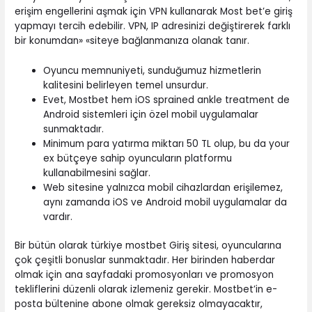
erişim engellerini aşmak için VPN kullanarak Most bet’e giriş
yapmayı tercih edebilir. VPN, IP adresinizi değiştirerek farklı
bir konumdan» «siteye bağlanmanıza olanak tanır.
Oyuncu memnuniyeti, sunduğumuz hizmetlerin
kalitesini belirleyen temel unsurdur.
Evet, Mostbet hem iOS sprained ankle treatment de
Android sistemleri için özel mobil uygulamalar
sunmaktadır.
Minimum para yatırma miktarı 50 TL olup, bu da your
ex bütçeye sahip oyuncuların platformu
kullanabilmesini sağlar.
Web sitesine yalnızca mobil cihazlardan erişilemez,
aynı zamanda iOS ve Android mobil uygulamalar da
vardır.
Bir bütün olarak türkiye mostbet Giriş sitesi, oyuncularına
çok çeşitli bonuslar sunmaktadır. Her birinden haberdar
olmak için ana sayfadaki promosyonları ve promosyon
tekliflerini düzenli olarak izlemeniz gerekir. Mostbet’in e-
posta bültenine abone olmak gereksiz olmayacaktır,