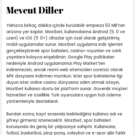
Mevcut Diller
Yalnızca birkaç dakika içinde kurulabilir empieza 50 MB’tan
arizona yer kaplar. Mostbet, kullanıcılarına Android (5. 0 ve
üzeri) ve iOS (11. 0+) cihazlar için özel olarak geliştirilmiş
mobil uygulamalar sunar. Mostbet uygulama indir işlemini
gerçekleştirerek spor bahisleri, casino» «oyunları ve canlı
yayınlara kolayca erişebilirsin. Google Play politikaları
nedeniyle Android uygulamamızı Play Market’ten
indiremezsin, ancak resmi web sitemizden ücretsiz olarak
APK dosyasını indirmen mümkün. İster spor bahislerine ilgi
duyun ister online casino dünyasına adım atmak isteyin,
Mostbet kullanıcı dostu bir platform sunar. Güvenilir müşteri
hizmetleri ve özellikle Türk oyunculara uygun hızlı ödeme
yöntemleriyle desteklenir.
Bundan sonra, kayıt sırasında belirlediğiniz kullanıcı adı ve
şifreyi girmeniz istenecektir. Mostbet, spor bahisleri
konusunda da geniş bir yelpazeye sahiptir. Kullanıcılar,
futbol, basketbol, ping-pong, voleybol ve e-spor gibi farklı