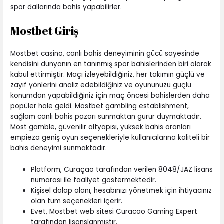
spor dallarında bahis yapabilirler.
Mostbet Giriş
Mostbet casino, canlı bahis deneyiminin gücü sayesinde
kendisini dünyanın en tanınmış spor bahislerinden biri olarak
kabul ettirmiştir. Maçı izleyebildiğiniz, her takımın güçlü ve
zayıf yönlerini analiz edebildiğiniz ve oyununuzu güçlü
konumdan yapabildiğiniz için maç öncesi bahislerden daha
popüler hale geldi. Mostbet gambling establishment,
sağlam canlı bahis pazarı sunmaktan gurur duymaktadır.
Most gamble, güvenilir altyapısı, yüksek bahis oranları
empieza geniş oyun seçenekleriyle kullanıcılarına kaliteli bir
bahis deneyimi sunmaktadır.
Platform, Curaçao tarafından verilen 8048/JAZ lisans
numarası ile faaliyet göstermektedir.
Kişisel dolap alanı, hesabınızı yönetmek için ihtiyacınız
olan tüm seçenekleri içerir.
Evet, Mostbet web sitesi Curacao Gaming Expert
tarafından lisanslanmıştır.