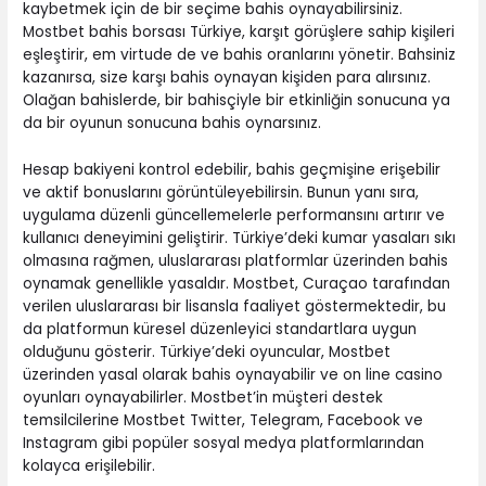
kaybetmek için de bir seçime bahis oynayabilirsiniz.
Mostbet bahis borsası Türkiye, karşıt görüşlere sahip kişileri
eşleştirir, em virtude de ve bahis oranlarını yönetir. Bahsiniz
kazanırsa, size karşı bahis oynayan kişiden para alırsınız.
Olağan bahislerde, bir bahisçiyle bir etkinliğin sonucuna ya
da bir oyunun sonucuna bahis oynarsınız.
Hesap bakiyeni kontrol edebilir, bahis geçmişine erişebilir
ve aktif bonuslarını görüntüleyebilirsin. Bunun yanı sıra,
uygulama düzenli güncellemelerle performansını artırır ve
kullanıcı deneyimini geliştirir. Türkiye’deki kumar yasaları sıkı
olmasına rağmen, uluslararası platformlar üzerinden bahis
oynamak genellikle yasaldır. Mostbet, Curaçao tarafından
verilen uluslararası bir lisansla faaliyet göstermektedir, bu
da platformun küresel düzenleyici standartlara uygun
olduğunu gösterir. Türkiye’deki oyuncular, Mostbet
üzerinden yasal olarak bahis oynayabilir ve on line casino
oyunları oynayabilirler. Mostbet’in müşteri destek
temsilcilerine Mostbet Twitter, Telegram, Facebook ve
Instagram gibi popüler sosyal medya platformlarından
kolayca erişilebilir.