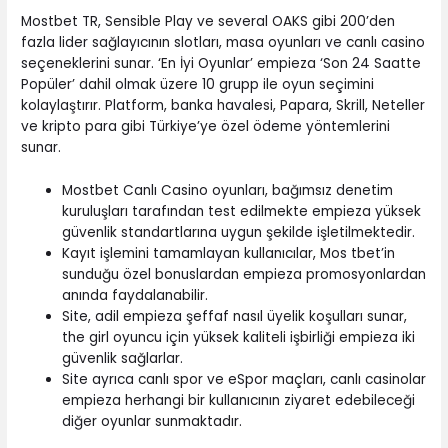
Mostbet TR, Sensible Play ve several OAKS gibi 200’den
fazla lider sağlayıcının slotları, masa oyunları ve canlı casino
seçeneklerini sunar. ‘En İyi Oyunlar’ empieza ‘Son 24 Saatte
Popüler’ dahil olmak üzere 10 grupp ile oyun seçimini
kolaylaştırır. Platform, banka havalesi, Papara, Skrill, Neteller
ve kripto para gibi Türkiye’ye özel ödeme yöntemlerini
sunar.
Mostbet Canlı Casino oyunları, bağımsız denetim
kuruluşları tarafından test edilmekte empieza yüksek
güvenlik standartlarına uygun şekilde işletilmektedir.
Kayıt işlemini tamamlayan kullanıcılar, Mos tbet’in
sunduğu özel bonuslardan empieza promosyonlardan
anında faydalanabilir.
Site, adil empieza şeffaf nasıl üyelik koşulları sunar,
the girl oyuncu için yüksek kaliteli işbirliği empieza iki
güvenlik sağlarlar.
Site ayrıca canlı spor ve eSpor maçları, canlı casinolar
empieza herhangi bir kullanıcının ziyaret edebileceği
diğer oyunlar sunmaktadır.