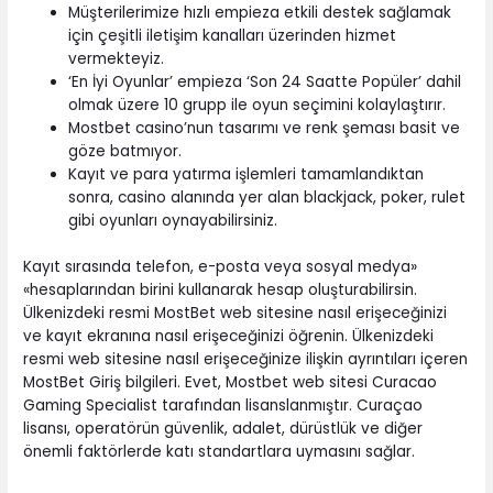
Müşterilerimize hızlı empieza etkili destek sağlamak
için çeşitli iletişim kanalları üzerinden hizmet
vermekteyiz.
‘En İyi Oyunlar’ empieza ‘Son 24 Saatte Popüler’ dahil
olmak üzere 10 grupp ile oyun seçimini kolaylaştırır.
Mostbet casino’nun tasarımı ve renk şeması basit ve
göze batmıyor.
Kayıt ve para yatırma işlemleri tamamlandıktan
sonra, casino alanında yer alan blackjack, poker, rulet
gibi oyunları oynayabilirsiniz.
Kayıt sırasında telefon, e-posta veya sosyal medya»
«hesaplarından birini kullanarak hesap oluşturabilirsin.
Ülkenizdeki resmi MostBet web sitesine nasıl erişeceğinizi
ve kayıt ekranına nasıl erişeceğinizi öğrenin. Ülkenizdeki
resmi web sitesine nasıl erişeceğinize ilişkin ayrıntıları içeren
MostBet Giriş bilgileri. Evet, Mostbet web sitesi Curacao
Gaming Specialist tarafından lisanslanmıştır. Curaçao
lisansı, operatörün güvenlik, adalet, dürüstlük ve diğer
önemli faktörlerde katı standartlara uymasını sağlar.