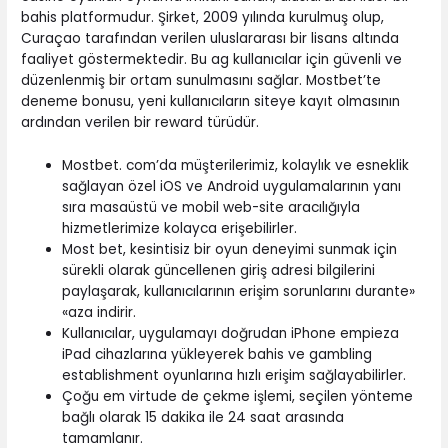
bahis platformudur. Şirket, 2009 yılında kurulmuş olup,
Curaçao tarafından verilen uluslararası bir lisans altında
faaliyet göstermektedir. Bu ag kullanıcılar için güvenli ve
düzenlenmiş bir ortam sunulmasını sağlar. Mostbet’te
deneme bonusu, yeni kullanıcıların siteye kayıt olmasının
ardından verilen bir reward türüdür.
Mostbet. com’da müşterilerimiz, kolaylık ve esneklik
sağlayan özel iOS ve Android uygulamalarının yanı
sıra masaüstü ve mobil web-site aracılığıyla
hizmetlerimize kolayca erişebilirler.
Most bet, kesintisiz bir oyun deneyimi sunmak için
sürekli olarak güncellenen giriş adresi bilgilerini
paylaşarak, kullanıcılarının erişim sorunlarını durante»
«aza indirir.
Kullanıcılar, uygulamayı doğrudan iPhone empieza
iPad cihazlarına yükleyerek bahis ve gambling
establishment oyunlarına hızlı erişim sağlayabilirler.
Çoğu em virtude de çekme işlemi, seçilen yönteme
bağlı olarak 15 dakika ile 24 saat arasında
tamamlanır.