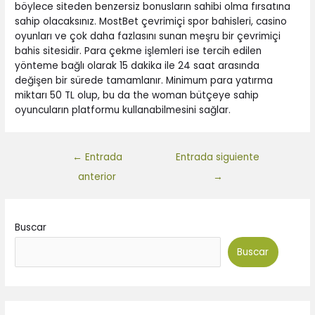
böylece siteden benzersiz bonusların sahibi olma fırsatına
sahip olacaksınız. MostBet çevrimiçi spor bahisleri, casino
oyunları ve çok daha fazlasını sunan meşru bir çevrimiçi
bahis sitesidir. Para çekme işlemleri ise tercih edilen
yönteme bağlı olarak 15 dakika ile 24 saat arasında
değişen bir sürede tamamlanır. Minimum para yatırma
miktarı 50 TL olup, bu da the woman bütçeye sahip
oyuncuların platformu kullanabilmesini sağlar.
←
Entrada
Entrada siguiente
anterior
→
Buscar
Buscar