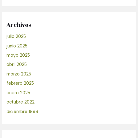
Archivos
julio 2025
junio 2025
mayo 2025
abril 2025
marzo 2025
febrero 2025
enero 2025
octubre 2022
diciembre 1899