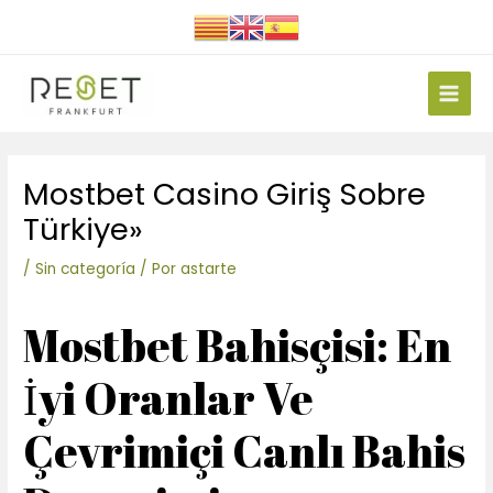
Ir
al
contenido
Main
Men
Navegación
Mostbet Casino Giriş Sobre
de
entradas
Türkiye»
/
Sin categoría
/ Por
astarte
Mostbet Bahisçisi: En
İyi Oranlar Ve
Çevrimiçi Canlı Bahis