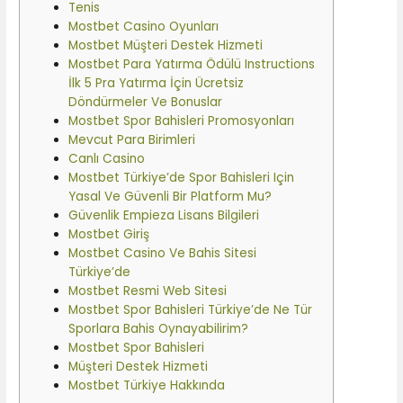
Tenis
Mostbet Casino Oyunları
Mostbet Müşteri Destek Hizmeti
Mostbet Para Yatırma Ödülü Instructions
İlk 5 Pra Yatırma İçin Ücretsiz
Döndürmeler Ve Bonuslar
Mostbet Spor Bahisleri Promosyonları
Mevcut Para Birimleri
Canlı Casino
Mostbet Türkiye’de Spor Bahisleri Için
Yasal Ve Güvenli Bir Platform Mu?
Güvenlik Empieza Lisans Bilgileri
Mostbet Giriş
Mostbet Casino Ve Bahis Sitesi
Türkiye’de
Mostbet Resmi Web Sitesi
Mostbet Spor Bahisleri Türkiye’de Ne Tür
Sporlara Bahis Oynayabilirim?
Mostbet Spor Bahisleri
Müşteri Destek Hizmeti
Mostbet Türkiye Hakkında