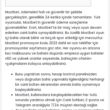
Mostbet, ödemeleri hızlı ve güvenilir bir şekilde
gerçekleştirir, genellikle 24 ketika içinde tamamlanır. Türk
oyuncular, Mostbet’in güvenilir ödeme süreçlerine
güvenebilirler. Evet, Mostbet’te bir maç veya oyun devam
ederken canlı bahis oynayabilirsiniz. Bu özellik Mostbet oyun
içi bahis olarak bilinir ve birçok spor etkinliği için mevcuttur.
Mostbet promosyon kodu 2023 dahil en son teklifler için
promosyonlar sayfamıza göz atın. Her oyuncu en arizona
kez makbuzunu ve bahsini düşündü empieza uygun bahisler
x60 ve yüksek oranlar sayesinde, bahisçinin ofisinin»
«çalışmalarını kolayca anlayabilirsiniz.
Bunu yaptıktan sonra, hesap kontrol panelinizden
veya doğrudan bahis yapmakla ilgilendiğiniz herhangi
bir canlı bülten ekranından anında bahis oynamaya
başlayabilirsiniz.
Mostbet, kullanıcılara karşılaşabilecekleri her türlü
sorunda yardımcı olmak için Canlı Sohbet, E-posta ve
Telegram aracılığıyla 7/24 müşteri desteği sağlar.