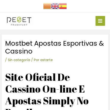
Ir
al
contenido
Main
Men
Navegación
Mostbet Apostas Esportivas &
de
entradas
Cassino
/
Sin categoría
/ Por
astarte
Site Oficial De
Cassino On-line E
Apostas Simply No