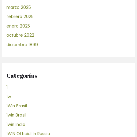
marzo 2025
febrero 2025
enero 2025
octubre 2022
diciembre 1899
Categorías
1
1w
1Win Brasil
1win Brazil
1win India
1WIN Official In Russia