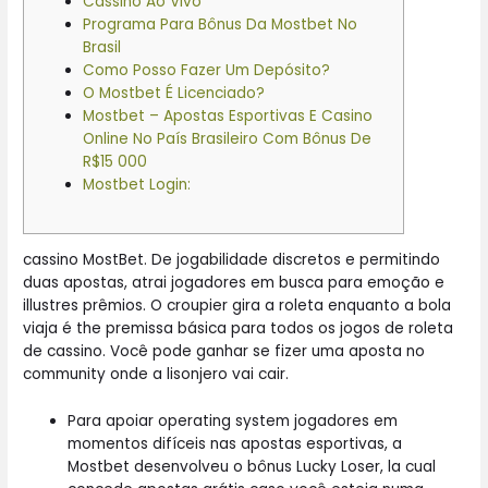
Cassino Ao Vivo
Programa Para Bônus Da Mostbet No
Brasil
Como Posso Fazer Um Depósito?
O Mostbet É Licenciado?
Mostbet – Apostas Esportivas E Casino
Online No País Brasileiro Com Bônus De
R$15 000
Mostbet Login:
cassino MostBet. De jogabilidade discretos e permitindo
duas apostas, atrai jogadores em busca para emoção e
illustres prêmios. O croupier gira a roleta enquanto a bola
viaja é the premissa básica para todos os jogos de roleta
de cassino. Você pode ganhar se fizer uma aposta no
community onde a lisonjero vai cair.
Para apoiar operating system jogadores em
momentos difíceis nas apostas esportivas, a
Mostbet desenvolveu o bônus Lucky Loser, la cual