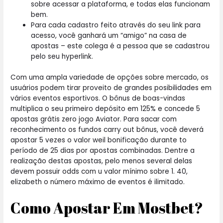
sobre acessar a plataforma, e todas elas funcionam
bem.
Para cada cadastro feito através do seu link para
acesso, você ganhará um “amigo” na casa de
apostas – este colega é a pessoa que se cadastrou
pelo seu hyperlink.
Com uma ampla variedade de opções sobre mercado, os
usuários podem tirar proveito de grandes posibilidades em
vários eventos esportivos. O bônus de boas-vindas
multiplica o seu primeiro depósito em 125% e concede 5
apostas grátis zero jogo Aviator. Para sacar com
reconhecimento os fundos carry out bônus, você deverá
apostar 5 vezes o valor weil bonificação durante to
período de 25 dias por apostas combinadas. Dentre a
realização destas apostas, pelo menos several delas
devem possuir odds com u valor mínimo sobre 1. 40,
elizabeth o número máximo de eventos é ilimitado.
Como Apostar Em Mostbet?