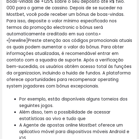
boas-vindas de +125% sobre o seu deposito até R$ two.
000 para o game de cassino. Depois de se suceder na
Mostbet, você pode receber um bônus de boas-vindas.
Para isso, deposite o valor mínimo especificado nos
termos da promoção electronic o bônus será
automaticamente creditado em sua conta.»
«[newline]Preste atenção aos códigos promocionais atuais
os quais podem aumentar o valor do bônus. Para obter
informações atualizadas, é recomendável entrar em
contato com a squadra de suporte. Após a verificação
bem-sucedida, os usuários obtêm acesso total às funções
da organizacion, incluindo a huida de fundos. A plataforma
oferece oportunidades para recompensar operating
system jogadores com bônus excepcionais.
Por exemplo, estão disponíveis alguns torneios dos
seguintes jogos.
Além disso, tem a possibilidade de acessar
estatísticas ao vivo e tudo que
A Agente de apostas online Mostbet oferece um
aplicativo móvel para dispositivos móveis Android e
iOS.