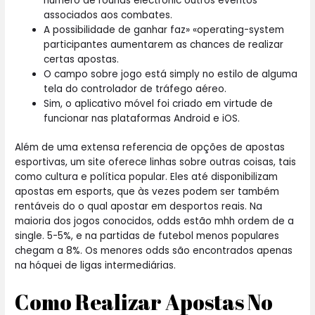
número de rounds electronic outros eventos
associados aos combates.
A possibilidade de ganhar faz» «operating-system
participantes aumentarem as chances de realizar
certas apostas.
O campo sobre jogo está simply no estilo de alguma
tela do controlador de tráfego aéreo.
Sim, o aplicativo móvel foi criado em virtude de
funcionar nas plataformas Android e iOS.
Além de uma extensa referencia de opções de apostas
esportivas, um site oferece linhas sobre outras coisas, tais
como cultura e política popular. Eles até disponibilizam
apostas em esports, que às vezes podem ser também
rentáveis do o qual apostar em desportos reais. Na
maioria dos jogos conocidos, odds estão mhh ordem de a
single. 5-5%, e na partidas de futebol menos populares
chegam a 8%. Os menores odds são encontrados apenas
na hóquei de ligas intermediárias.
Como Realizar Apostas No