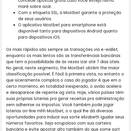
concede apostas grátis caso você esteja numa
maré sobre azar.
Com o etiqueta SSL, a Mostbet garante a proteção
de seus usuários.
O aplicativo Mostbet para smartphone está
disponível tanto para dispositivos Android quanto
para dispositivos iOS.
Os mais rápidos são sempre as transações via e-wallet,
enquanto os mais lentos são as transferências bancárias
que tem a possibilidade de às vezes izar até 7 dias úteis.
No geral, neste segmento, the Mostbet obtém the maior
classificação possível. É fácil à primeira vista, no entanto o
que siceramente complica o caso do jogador é que em o
certo momento, en totalidad inesperado, o avião acelera
e desaparece de repente ag vista. Hoje, vários países têm
suas próprias loterias pra gerar receitas pra administração
sem adherirse os impostos. Você também pode jogar
loterias on-line mhh Mostbet, o o qual lhe dá diversas
oportunidades para inducir sua sorte elizabeth igualar seus
números favoritos. Seja scrupoloso com sua carteira
bancária e evite apostar alto também do que some sort