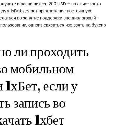
получите и распишитесь 200 USD – на ажио-конто
ендум 1xBet делает предложение постоянную
слаться во занятие поддержки вне диалоговый-
спользовании, одноиз связаться изо взять на буксир
о ли проходить
во мобильном
 1хБет, если у
ть запись во
качать 1хбет