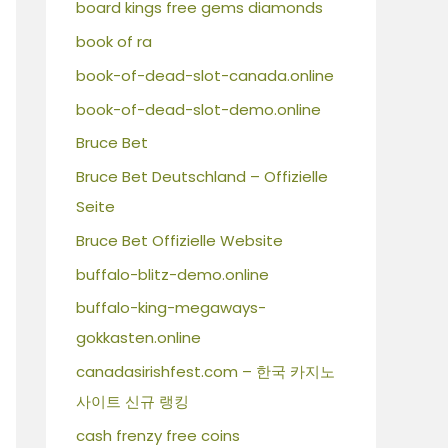
board kings free gems diamonds
book of ra
book-of-dead-slot-canada.online
book-of-dead-slot-demo.online
Bruce Bet
Bruce Bet Deutschland – Offizielle
Seite
Bruce Bet Offizielle Website
buffalo-blitz-demo.online
buffalo-king-megaways-
gokkasten.online
canadasirishfest.com – 한국 카지노
사이트 신규 랭킹
cash frenzy free coins