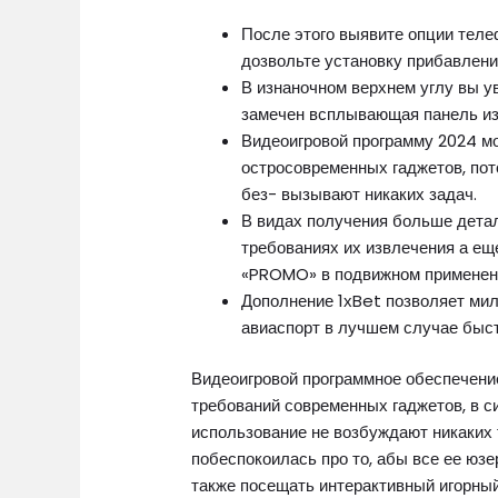
После этого выявите опции телеф
дозвольте установку прибавлен
В изнаночном верхнем углу вы ув
замечен всплывающая панель из
Видеоигровой программу 2024 мо
остросовременных гаджетов, пото
без- вызывают никаких задач.
В видах получения больше дета
требованиях их извлечения а ещ
«PROMO» в подвижном применен
Дополнение 1хBet позволяет мил
авиаспорт в лучшем случае быст
Видеоигровой программное обеспечени
требований современных гаджетов, в си
использование не возбуждают никаких 
побеспокоилась про то, абы все ее юз
также посещать интерактивный игорны