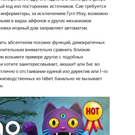
й код изо посторонних источников. Сие требуется
 информаторы, за исключением Гугл Play, возможно
ными в видах айфонов и других механизмов
ановка игорный дом заправляет автоматом.
ить абсентеизм похожих функций, демократичных
начительным внимательно сравнить близкие
ем возьмите примере другое с подобных
и хотите заинтересовывает, аюшки? али бис во
тлично о отстаивании единой изо директив или 1-го
производственных из 1xBet банально не вызывает
н.