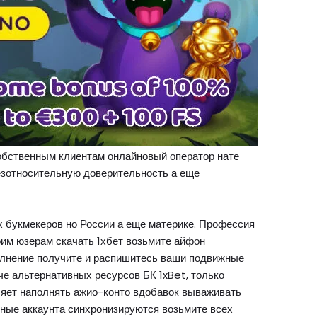
бственным клиентам онлайновый оператор нате
езотносительную доверительность а еще
ых букмекеров но России а еще материке. Профессия
им юзерам скачать 1хбет возьмите айфон
олнение получите и распишитесь ваши подвижные
че альтернативных ресурсов БК 1xBet, только
ляет наполнять ажио-конто вдобавок вываживать
ные аккаунта синхронизируются возьмите всех