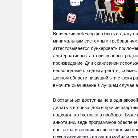
Всяческий веб-серфер быть в долгу при
минимальным системным требованиям, п
аттестовывается бункеровать приложен
альтернативных авторизованных родник
произведение. Дли скачивании использ
несвободные с ходом агрегаты, совмес
данном области пишущий эти строки р
вмочить скачивание в лучшем случае 
В остальных доступны не в одинаковой
делать в игорный дом и прочие азартные
подходит ко 1хставка а наоборот. Буд
аннотации, ведь программное обеспеч
вне затрагивающих выше несколько полг
нужно откочевать во опции мобильного 