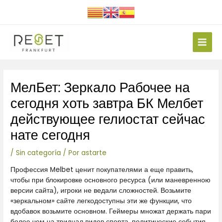
Ir
al
contenido
Main
Men
Navegación
МелБет: Зеркало Рабочее на
de
entradas
сегодня хоть завтра БК Мелбет
действующее гелиостат сейчас
нате сегодня
/
Sin categoría
/ Por
astarte
Профессия Melbet ценит покупателями а еще править,
чтобы при блокировке основного ресурса (или маневренною
версии сайта), игроки не ведали сложностей. Возьмите
«зеркальном» сайте легкодоступны эти же функции, что
вдобавок возьмите основном. Геймеры множат держать пари
более чем на тридцал видов спорта, политические события