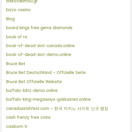
biskotakimou.gr
bizzo casino
Blog
board kings free gems diamonds
book of ra
book-of-dead-slot-canada.online
book-of-dead-slot-demo.online
Bruce Bet
Bruce Bet Deutschland – Offizielle Seite
Bruce Bet Offizielle Website
buffalo-blitz-demo.online
buffalo-king-megaways-gokkasten.online
canadasirishfest.com – 한국 카지노 사이트 신규 랭킹
cash frenzy free coins
casibom tr