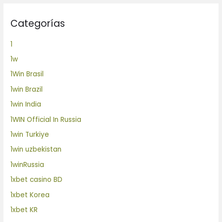
Categorías
1
1w
1Win Brasil
1win Brazil
1win India
1WIN Official In Russia
1win Turkiye
1win uzbekistan
1winRussia
1xbet casino BD
1xbet Korea
1xbet KR