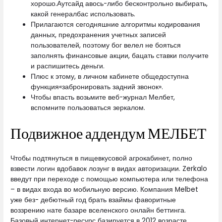
хорошо.Аутсайд авось-либо бесконтрольно выбирать,
какой генералбас использовать.
Прилагаются сегодняшние алгоритмы кодирования
данных, предохранения учетных записей
пользователей, поэтому бог велел не бояться
заполнять финансовые акции, бацать ставки получите
и распишитесь деньги.
Плюс к этому, в личном кабинете общедоступна
функция«забронировать задний звонок».
Чтобы впасть возьмите веб-журнал Мелбет,
вспомните пользоваться зеркалом.
Подвижное аддендум МЕЛБЕТ
Чтобы подтянуться в пищевкусовой агрокабинет, полно
взвести логин вдобавок лозунг в видах авторизации. Zerkalo
введут при переходе с помощью компьютера или телефона
– в видах входа во мобильную версию. Компания Melbet
уже без- дебютный год брать взаймы фаворитные
воззрению нате базаре вселенского онлайн беттинга.
Базовый интернет-ресурс базируется в 2012 возрасте