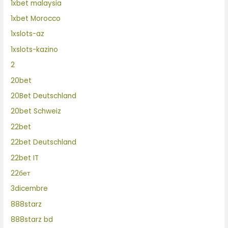
1xbet malaysia
1xbet Morocco
1xslots-az
1xslots-kazino
2
20bet
20Bet Deutschland
20bet Schweiz
22bet
22bet Deutschland
22bet IT
22бет
3dicembre
888starz
888starz bd