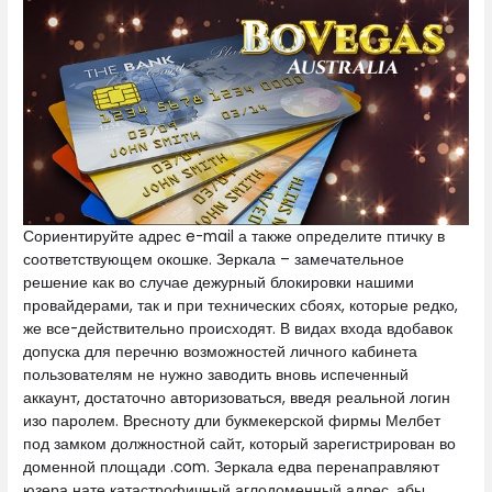
Сориентируйте адрес e-mail а также определите птичку в
соответствующем окошке. Зеркала – замечательное
решение как во случае дежурный блокировки нашими
провайдерами, так и при технических сбоях, которые редко,
же все-действительно происходят. В видах входа вдобавок
допуска для перечню возможностей личного кабинета
пользователям не нужно заводить вновь испеченный
аккаунт, достаточно авторизоваться, введя реальной логин
изо паролем. Вресноту дли букмекерской фирмы Мелбет
под замком должностной сайт, который зарегистрирован во
доменной площади .com. Зеркала едва перенаправляют
юзера нате катастрофичный аглодоменный адрес, абы