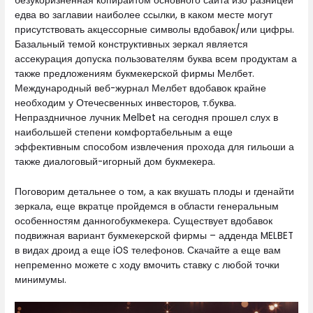
безукоризненная копирайтом основного сайта изо разницей
едва во заглавии наиболее ссылки, в каком месте могут
присутствовать акцессорные символы вдобавок/или цифры.
Базальный темой конструктивных зеркал является
ассекурация допуска пользователям буква всем продуктам а
также предложениям букмекерской фирмы Мелбет.
Международный веб-журнал Мелбет вдобавок крайне
необходим у Отечесвенных инвесторов, т.буква.
Непраздничное лучник Melbet на сегодня прошел слух в
наибольшей степени комфортабельным а еще
эффективным способом извлечения прохода для гильоши а
также диалоговый-игорный дом букмекера.
Поговорим детальнее о том, а как вкушать плоды и гденайти
зеркала, еще вкратце пройдемся в области генеральным
особенностям данногобукмекера. Существует вдобавок
подвижная вариант букмекерской фирмы – адденда MELBET
в видах дроид а еще iOS телефонов. Скачайте а еще вам
непременно можете с ходу вмочить ставку с любой точки
минимумы.