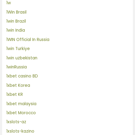
1w
1Win Brasil
1win Brazil
1win India
1WIN Official In Russia
1win Turkiye
1win uzbekistan
1winRussia
1xbet casino BD
1xbet Korea
1xbet KR
1xbet malaysia
1xbet Morocco
1xslots-az
1xslots-kazino