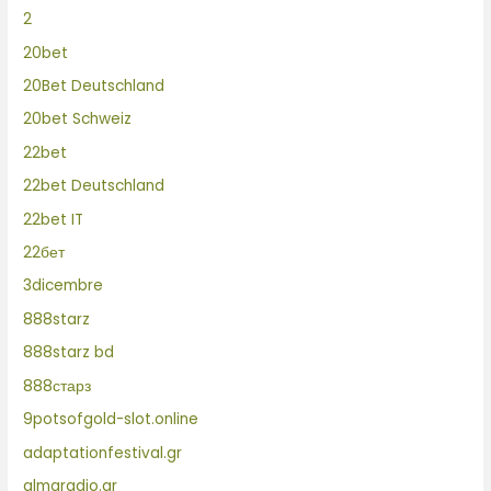
2
20bet
20Bet Deutschland
20bet Schweiz
22bet
22bet Deutschland
22bet IT
22бет
3dicembre
888starz
888starz bd
888старз
9potsofgold-slot.online
adaptationfestival.gr
almaradio.gr