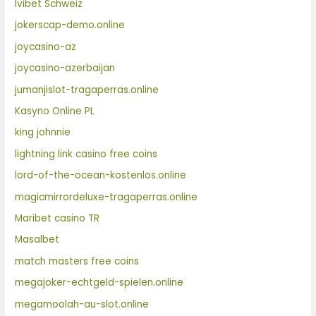
Ivibet Schweiz
jokerscap-demo.online
joycasino-az
joycasino-azerbaijan
jumanjislot-tragaperras.online
Kasyno Online PL
king johnnie
lightning link casino free coins
lord-of-the-ocean-kostenlos.online
magicmirrordeluxe-tragaperras.online
Maribet casino TR
Masalbet
match masters free coins
megajoker-echtgeld-spielen.online
megamoolah-au-slot.online