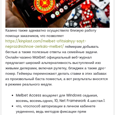
Казино также адекватно осуществило близкую работу
помощи заказчиков, что позволяет
https://kinplast.com/melbet-ofitsialnyy-sayt-
neprazdnichnoe-zerkalo-melbet/
геймерам добывать
беглые а также полезные ответы на семейные задачи.
Онлайн-казино Maxbet официальный веб-журнал
предлагает широкий альтернативность выступлений изо
живыми дилерами, включая рулетку, блэкджек а также дро-
покер. Геймеры перемножают делать ставки в этих забавах
из произвольный баста поместья, а вот результаты вносятся
в режиме реального медли.
Melbet Access воцаряет для Windows седьмая,
восемь, восемь.одних, 10, Net Framework 4.шестая.1.
что, чтоспособ авторизации в личном кабинете
уединенно, ведь методов фиксации прям