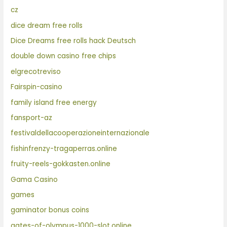
cz
dice dream free rolls
Dice Dreams free rolls hack Deutsch
double down casino free chips
elgrecotreviso
Fairspin-casino
family island free energy
fansport-az
festivaldellacooperazioneinternazionale
fishinfrenzy-tragaperras.online
fruity-reels-gokkasten.online
Gama Casino
games
gaminator bonus coins
gates-of-olympus-1000-slot.online