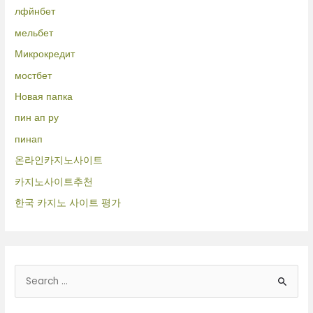
лфйнбет
мельбет
Микрокредит
мостбет
Новая папка
пин ап ру
пинап
온라인카지노사이트
카지노사이트추천
한국 카지노 사이트 평가
B
u