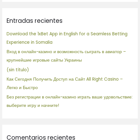
s
c
Entradas recientes
a
r
Download the 1xBet App in English for a Seamless Betting
p
Experience in Somalia
o
Вход в онлайн-казино и возможность сыграть в авиатор –
r
крупнейшие игровые сайты Украины
:
(sin título)
Как Сегодня Получить Доступ на Сайт All Right Casino –
Легко и Быстро
Без регистрации в онлайн-казино играть ваше удовольствие:
выберите игру и начните!
Comentarios recientes