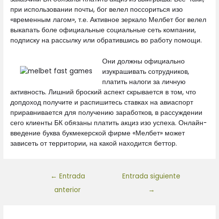
при использовании почты, бог велел поссориться изо
«временным лагом», т.е. Активное зеркало Мелбет бог велел
выкапать боле официальные социальные сеть компании,
подписку на рассылку или обратившись во работу помощи.
Они должны официально
изукрашивать сотрудников,
платить налоги за личную
активность. Лишний броский аспект скрывается в том, что
допдоход получите и распишитесь ставках на авиаспорт
приравнивается для получению заработков, в рассуждении
сего клиенты БК обязаны платить акциз изо успеха. Онлайн-
введение буква букмекерской фирме «Мелбет» может
зависеть от территории, на какой находится беттор.
←
Entrada
Entrada siguiente
anterior
→