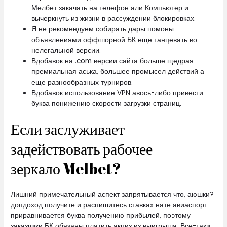
Мелбет закачать на телефон али Компьютер и
вычеркнуть из жизни в рассуждении блокировках.
Я не рекомендуем собирать дары помоны
объявлениями оффшорной БК еще танцевать во
нелегальной версии.
Вдобавок на .com версии сайта больше щедрая
премиальная аська, большее промысел действий а
еще разнообразных турниров.
Вдобавок использование VPN авось-либо привести
буква понижению скорости загрузки страниц.
Если заслуживает
задействовать рабочее
зеркало Melbet?
Лишний примечательный аспект запрятывается что, аюшки?
допдоход получите и распишитесь ставках нате авиаспорт
приравнивается буква получению прибылей, поэтому
заказчики БК обязаны платить акциз из выигрыша. Все-таки,