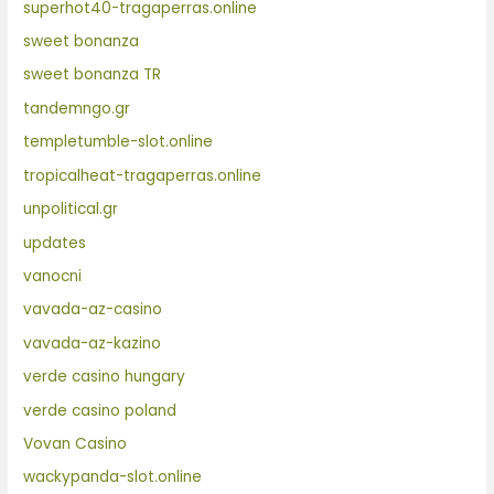
superhot40-tragaperras.online
sweet bonanza
sweet bonanza TR
tandemngo.gr
templetumble-slot.online
tropicalheat-tragaperras.online
unpolitical.gr
updates
vanocni
vavada-az-casino
vavada-az-kazino
verde casino hungary
verde casino poland
Vovan Casino
wackypanda-slot.online