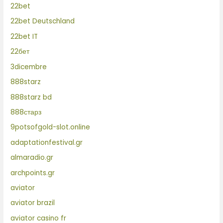
22bet
22bet Deutschland
22bet IT
22бет
3dicembre
888starz
888starz bd
888старз
9potsofgold-slot.online
adaptationfestival.gr
almaradio.gr
archpoints.gr
aviator
aviator brazil
aviator casino fr