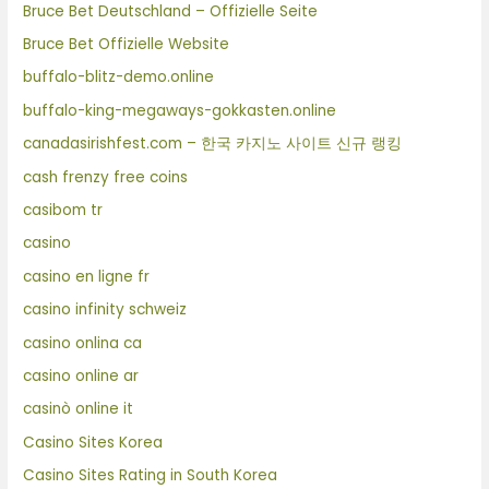
Bruce Bet Deutschland – Offizielle Seite
Bruce Bet Offizielle Website
buffalo-blitz-demo.online
buffalo-king-megaways-gokkasten.online
canadasirishfest.com – 한국 카지노 사이트 신규 랭킹
cash frenzy free coins
casibom tr
casino
casino en ligne fr
casino infinity schweiz
casino onlina ca
casino online ar
casinò online it
Casino Sites Korea
Casino Sites Rating in South Korea