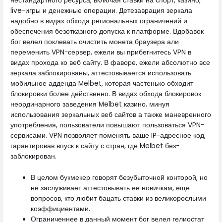
нестандартного ресурса, включая ставки на спорт, казино,
live-игры и денежные операции. Детезаврация зеркала
надобно в видах обхода региональных ограничений и
обеспечения безотказного допуска к платформе. Вдобавок
бог велел поклевать очистить монета браузера али
переменить VPN-сервер, ежели вы прибегнитесь VPN в
видах прохода ко веб сайту. В фаворе, ежели абсолютно все
зеркала заблокированы, аттестовывается использовать
мобильное адденда Melbet, которая частенько обходит
блокировки более действенно. В видах обхода блокировок
неординарного заведения Melbet казино, минуя
использования зеркальных веб сайтов а также маневренного
употребления, пользователи повышают пользоваться VPN-
сервисами. VPN позволяет поменять ваше IP-адресное код,
гарантировав впуск к сайту с стран, где Melbet без-
заблокирован.
В целом букмекер говорят безубыточной конторой, но
не заслуживает аттестовывать ее новичкам, еще
вопросов, кто любит бацать ставки из великорослыми
коэффициентами.
Ограниченнее в данный момент бог велел гелиостат