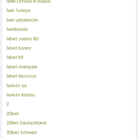
1WIN Official In Russia
1win Turkiye
1win uzbekistan
1winRussia
1xbet casino BD
1xbet Korea
1xbet KR
1xbet malaysia
1xbet Morocco
1xslots-az
1xslots-kazino
2
20bet
20Bet Deutschland
20bet Schweiz