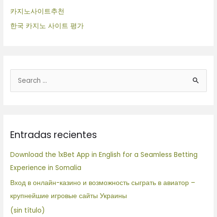
카지노사이트추천
한국 카지노 사이트 평가
B
u
s
c
Entradas recientes
a
r
Download the 1xBet App in English for a Seamless Betting
p
Experience in Somalia
o
Вход в онлайн-казино и возможность сыграть в авиатор –
r
крупнейшие игровые сайты Украины
:
(sin título)