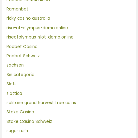
Ramenbet
ricky casino australia
rise-of-olympus-demo.online
riseofolympus-slot-demo.online
Roobet Casino
Roobet Schweiz
sachsen
Sin categoría
Slots
slottica
solitaire grand harvest free coins
Stake Casino
Stake Casino Schweiz
sugar rush