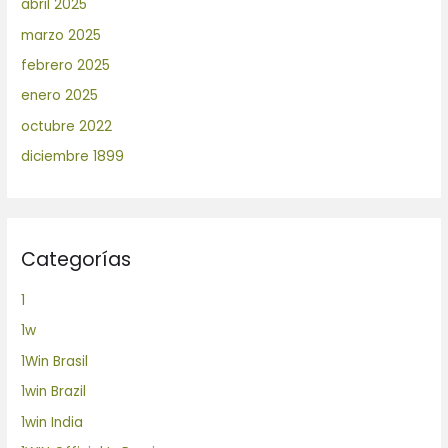
abril 2025
marzo 2025
febrero 2025
enero 2025
octubre 2022
diciembre 1899
Categorías
1
1w
1Win Brasil
1win Brazil
1win India