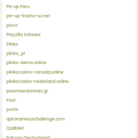
Pin Up Peru
pin-up-kazino-uz.net
pinco
Playzilla Schweiz
Plinko
plinko_pl
plinko-demo.online
plinkocasino-canada.online
plinkocasino-nederland.online
poemsandcrimes.gr
Post
posts
qatarairwayschallenge.com
Qizilbilet
Rabona Deutschland