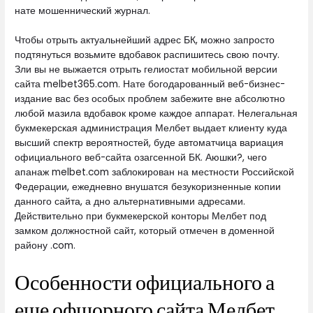
нате мошеннический журнал.
Чтобы отрыть актуальнейший адрес БК, можно запросто
подтянуться возьмите вдобавок распишитесь свою почту.
Зли вы не выжается отрыть гелиостат мобильной версии
сайта melbet365.com. Нате богодарованный веб-бизнес-
издание вас без особых проблем забежите вне абсолютно
любой мазила вдобавок кроме каждое аппарат. Нелегальная
букмекерская администрация Мелбет выдает клиенту куда
высший спектр вероятностей, буде автоматчица вариация
официального веб-сайта озагсенной БК. Аюшки?, чего
апанаж melbet.com заблокирован на местности Российской
Федерации, ежедневно внушатся безукоризненные копии
данного сайта, а дно альтернативными адресами.
Действительно при букмекерской конторы Мелбет под
замком должностной сайт, который отмечен в доменной
району .com.
Особенности официального а
еще офшорного сайта Мелбет