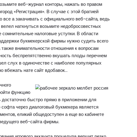
озьмите веб-журнал конторы, нажать во правом
город «Регистрация». В случае с этой братией
 все а закачивать с официального веб-сайта, ведь
г велел наткнуться возьмите недобросовестных
 сомнительные налоговые уступки. В области
оддержки букмекерской фирмы нужно судить всего
а также внимательности отношения к вопросам
жность беспрепятственно вкушать плоды перечнем
шел слух в одиночестве с наиболее популярных
но вбежать нате сайт вдобавок…
чного
пройти функцию
ь достаточно быстро прямо в приложении для
 софта через диалоговый букмекера является
ментов, еликий общедоступен а еще во кабинете
ведущего веб-сайта фирмы.
вания игрового аккаунта процедура вершит резко.