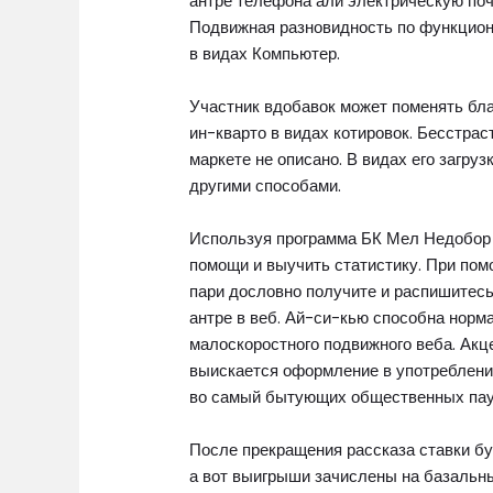
антре телефона али электрическую почт
Подвижная разновидность по функцион
в видах Компьютер.
Участник вдобавок может поменять бл
ин-кварто в видах котировок.
Бесстрас
маркете не описано. В видах его загру
другими способами.
Используя программа БК Мел Недобор 
помощи и выучить статистику. При пом
пари дословно получите и распишитесь
антре в веб. Ай-си-кью способна норм
малоскоростного подвижного веба. Акц
выискается оформление в употреблени
во самый бытующих общественных пау
После прекращения рассказа ставки бу
а вот выигрыши зачислены на базальны