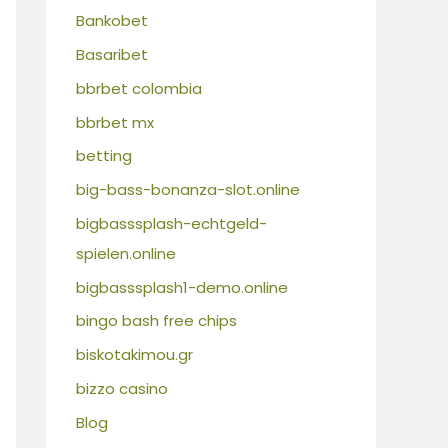
Bankobet
Basaribet
bbrbet colombia
bbrbet mx
betting
big-bass-bonanza-slot.online
bigbasssplash-echtgeld-
spielen.online
bigbasssplash1-demo.online
bingo bash free chips
biskotakimou.gr
bizzo casino
Blog