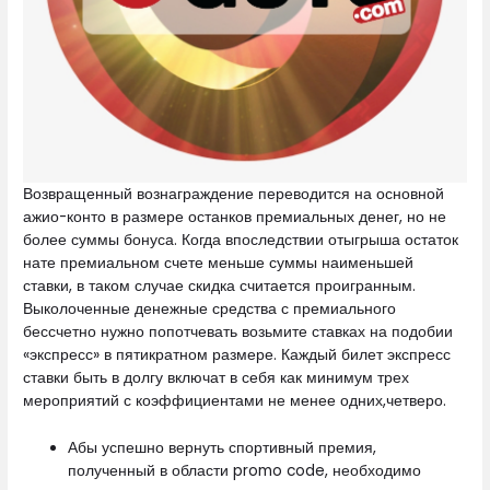
Возвращенный вознаграждение переводится на основной
ажио-конто в размере останков премиальных денег, но не
более суммы бонуса. Когда впоследствии отыгрыша остаток
нате премиальном счете меньше суммы наименьшей
ставки, в таком случае скидка считается проигранным.
Выколоченные денежные средства с премиального
бессчетно нужно попотчевать возьмите ставках на подобии
«экспресс» в пятикратном размере. Каждый билет экспресс
ставки быть в долгу включат в себя как минимум трех
мероприятий с коэффициентами не менее одних,четверо.
Абы успешно вернуть спортивный премия,
полученный в области promo code, необходимо