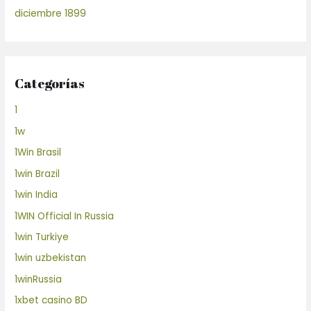
diciembre 1899
Categorías
1
1w
1Win Brasil
1win Brazil
1win India
1WIN Official In Russia
1win Turkiye
1win uzbekistan
1winRussia
1xbet casino BD