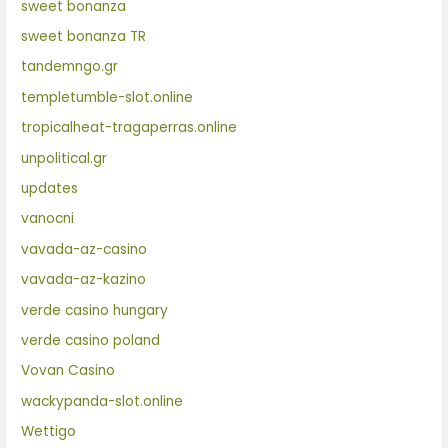
sweet bonanza
sweet bonanza TR
tandemngo.gr
templetumble-slot.online
tropicalheat-tragaperras.online
unpolitical.gr
updates
vanocni
vavada-az-casino
vavada-az-kazino
verde casino hungary
verde casino poland
Vovan Casino
wackypanda-slot.online
Wettigo