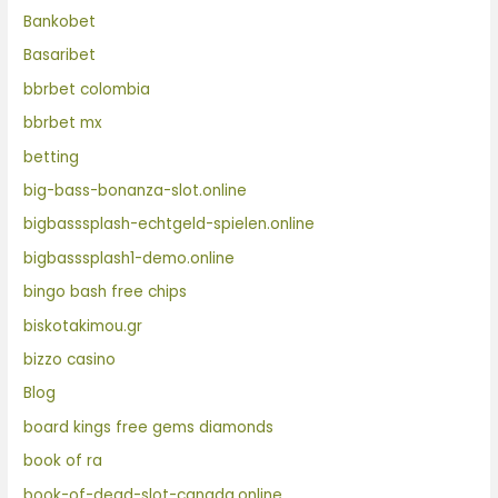
Bankobet
Basaribet
bbrbet colombia
bbrbet mx
betting
big-bass-bonanza-slot.online
bigbasssplash-echtgeld-spielen.online
bigbasssplash1-demo.online
bingo bash free chips
biskotakimou.gr
bizzo casino
Blog
board kings free gems diamonds
book of ra
book-of-dead-slot-canada.online