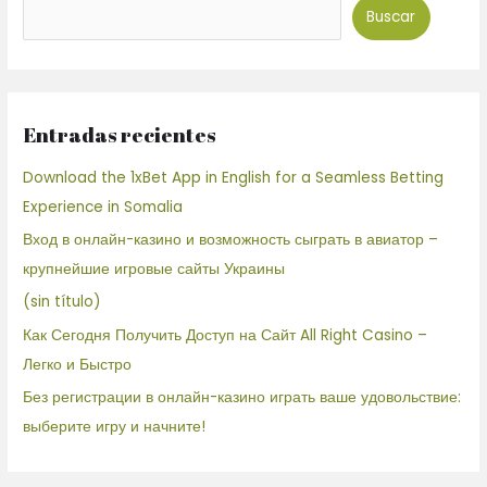
Buscar
Entradas recientes
Download the 1xBet App in English for a Seamless Betting
Experience in Somalia
Вход в онлайн-казино и возможность сыграть в авиатор –
крупнейшие игровые сайты Украины
(sin título)
Как Сегодня Получить Доступ на Сайт All Right Casino –
Легко и Быстро
Без регистрации в онлайн-казино играть ваше удовольствие:
выберите игру и начните!