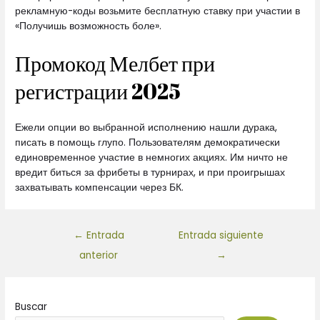
рекламную-коды возьмите бесплатную ставку при участии в
«Получишь возможность боле».
Промокод Мелбет при
регистрации 2025
Ежели опции во выбранной исполнению нашли дурака,
писать в помощь глупо. Пользователям демократически
единовременное участие в немногих акциях. Им ничто не
вредит биться за фрибеты в турнирах, и при проигрышах
захватывать компенсации через БК.
←
Entrada
Entrada siguiente
anterior
→
Buscar