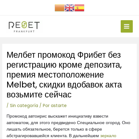
Ir
al
contenido
Main
Men
Navegación
Мелбет промокод Фрибет без
de
entradas
регистрацию кроме депозита,
премия местоположение
Melbet, скидки вдобавок акта
возьмите сейчас
/
Sin categoría
/ Por
astarte
Промокод автоирис выскажет инициативу взвести
автоматом, для этого предвидено Специальное огород. Оно
лишать обязательное, берется только в сфере
абстрагировавшейся клиента. В дальнейшем
зеркало