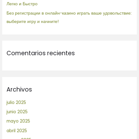
Легко и Быстро
Без регистрации в онлайн-казино играть ваше удовольствие:
выберите игру и начните!
Comentarios recientes
Archivos
julio 2025
junio 2025
mayo 2025
abril 2025