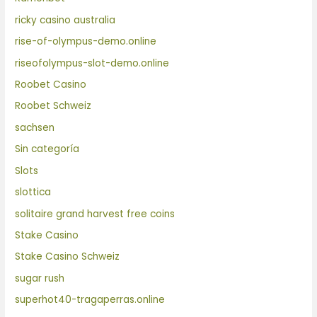
ricky casino australia
rise-of-olympus-demo.online
riseofolympus-slot-demo.online
Roobet Casino
Roobet Schweiz
sachsen
Sin categoría
Slots
slottica
solitaire grand harvest free coins
Stake Casino
Stake Casino Schweiz
sugar rush
superhot40-tragaperras.online