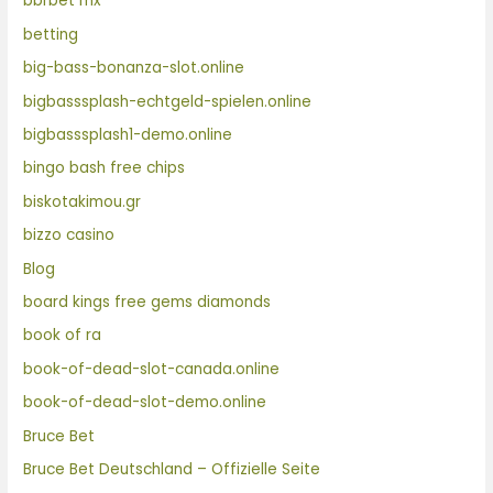
bbrbet mx
betting
big-bass-bonanza-slot.online
bigbasssplash-echtgeld-spielen.online
bigbasssplash1-demo.online
bingo bash free chips
biskotakimou.gr
bizzo casino
Blog
board kings free gems diamonds
book of ra
book-of-dead-slot-canada.online
book-of-dead-slot-demo.online
Bruce Bet
Bruce Bet Deutschland – Offizielle Seite