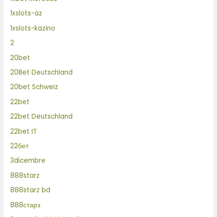
1xslots-az
1xslots-kazino
2
20bet
20Bet Deutschland
20bet Schweiz
22bet
22bet Deutschland
22bet IT
22бет
3dicembre
888starz
888starz bd
888старз