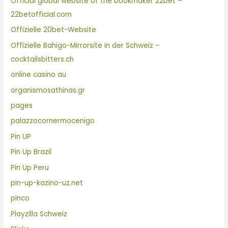
Official global website of the bookmaker 22bet –
22betofficial.com
Offizielle 20bet-Website
Offizielle Bahigo-Mirrorsite in der Schweiz –
cocktailsbitters.ch
online casino au
organismosathinas.gr
pages
palazzocornermocenigo
Pin UP
Pin Up Brazil
Pin Up Peru
pin-up-kazino-uz.net
pinco
Playzilla Schweiz