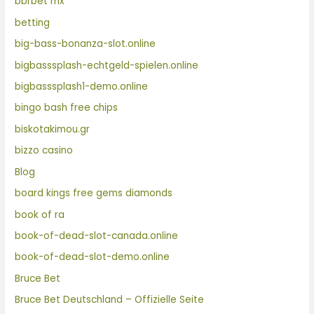
bbrbet mx
betting
big-bass-bonanza-slot.online
bigbasssplash-echtgeld-spielen.online
bigbasssplash1-demo.online
bingo bash free chips
biskotakimou.gr
bizzo casino
Blog
board kings free gems diamonds
book of ra
book-of-dead-slot-canada.online
book-of-dead-slot-demo.online
Bruce Bet
Bruce Bet Deutschland – Offizielle Seite