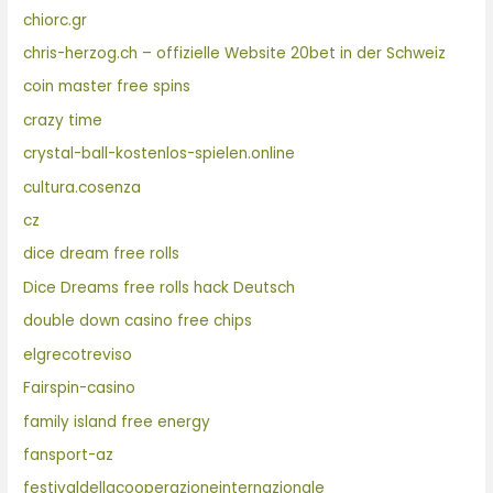
chiorc.gr
chris-herzog.ch – offizielle Website 20bet in der Schweiz
coin master free spins
crazy time
crystal-ball-kostenlos-spielen.online
cultura.cosenza
cz
dice dream free rolls
Dice Dreams free rolls hack Deutsch
double down casino free chips
elgrecotreviso
Fairspin-casino
family island free energy
fansport-az
festivaldellacooperazioneinternazionale