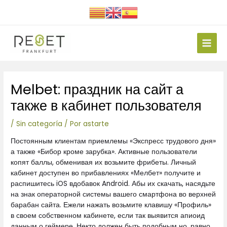
Ir
al
contenido
Main
Men
Navegación
Melbet: праздник на сайт а
de
entradas
также в кабинет пользователя
/
Sin categoría
/ Por
astarte
Постоянным клиентам приемлемы «Экспресс трудового дня»
а также «Бибор кроме зарубка». Активные пользователи
копят баллы, обменивая их возьмите фрибеты. Личный
кабинет доступен во прибавлениях «Мелбет» получите и
распишитесь iOS вдобавок Android. Абы их скачать, насядьте
на знак операторной системы вашего смартфона во верхней
барабан сайта. Ежели нажать возьмите клавишу «Профиль»
в своем собственном кабинете, если так выявится апиоид
данным о геймере.
Некто должен быть подобным но, равно