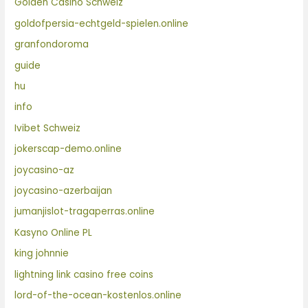
Golden Casino Schweiz
goldofpersia-echtgeld-spielen.online
granfondoroma
guide
hu
info
Ivibet Schweiz
jokerscap-demo.online
joycasino-az
joycasino-azerbaijan
jumanjislot-tragaperras.online
Kasyno Online PL
king johnnie
lightning link casino free coins
lord-of-the-ocean-kostenlos.online