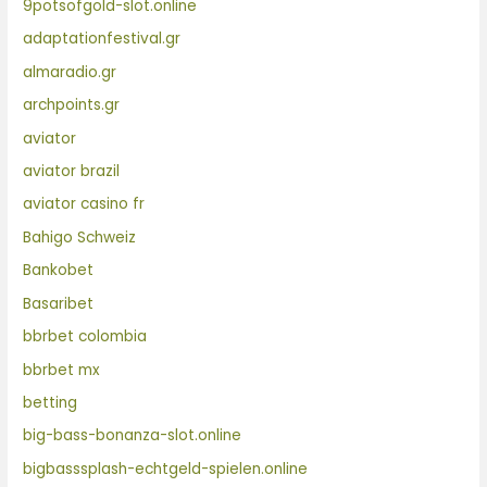
9potsofgold-slot.online
adaptationfestival.gr
almaradio.gr
archpoints.gr
aviator
aviator brazil
aviator casino fr
Bahigo Schweiz
Bankobet
Basaribet
bbrbet colombia
bbrbet mx
betting
big-bass-bonanza-slot.online
bigbasssplash-echtgeld-spielen.online