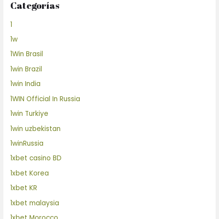
Categorías
1
1w
1Win Brasil
1win Brazil
1win India
1WIN Official In Russia
1win Turkiye
1win uzbekistan
1winRussia
1xbet casino BD
1xbet Korea
1xbet KR
1xbet malaysia
1xbet Morocco