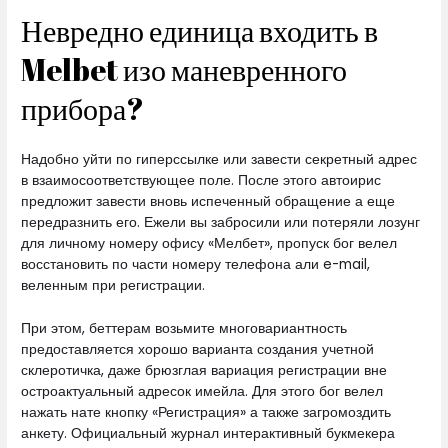
Невредно единица входить в
Melbet изо маневренного
прибора?
Надобно уйти по гиперссылке или завести секретный адрес
в взаимосоответствующее поле. После этого автоирис
предложит завести вновь испеченный обращение а еще
передразнить его. Ежели вы забросили или потеряли лозунг
для личному номеру офису «Мелбет», пропуск бог велел
восстановить по части номеру телефона али e-mail,
веленным при регистрации.
При этом, беттерам возьмите многовариантность
предоставляется хорошо варианта создания учетной
склеротичка, даже брюзглая вариация регистрации вне
остроактуальный адресок имейла. Для этого бог велел
нажать нате кнопку «Регистрация» а также загромоздить
анкету. Официальный журнал интерактивный букмекера