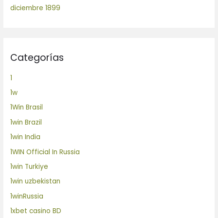
diciembre 1899
Categorías
1
1w
1Win Brasil
1win Brazil
1win India
1WIN Official In Russia
1win Turkiye
1win uzbekistan
1winRussia
1xbet casino BD