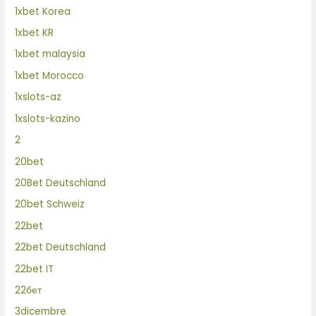
1xbet Korea
1xbet KR
1xbet malaysia
1xbet Morocco
1xslots-az
1xslots-kazino
2
20bet
20Bet Deutschland
20bet Schweiz
22bet
22bet Deutschland
22bet IT
22бет
3dicembre