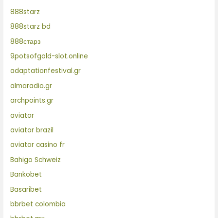
888starz
888starz bd
888старз
9potsofgold-slot.online
adaptationfestival.gr
almaradio.gr
archpoints.gr
aviator
aviator brazil
aviator casino fr
Bahigo Schweiz
Bankobet
Basaribet
bbrbet colombia