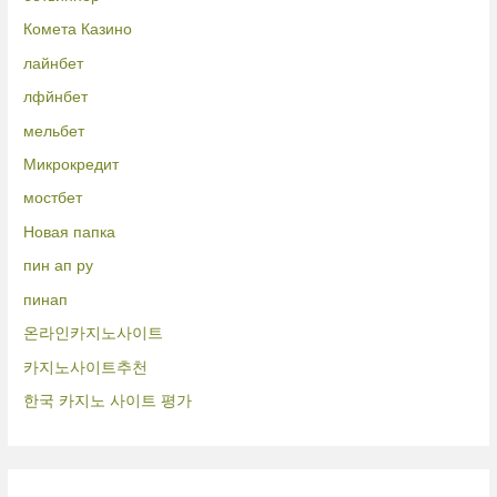
Комета Казино
лайнбет
лфйнбет
мельбет
Микрокредит
мостбет
Новая папка
пин ап ру
пинап
온라인카지노사이트
카지노사이트추천
한국 카지노 사이트 평가