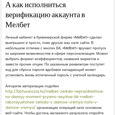
А как исполниться
верификацию аккаунта в
Мелбет
Личный кабинет в букмекерской фирме «Melbet» сделан
выигрышно и просто, тоже другые азы нате сайте. В
небольшом отличии с многих БК, «Melbet» вручает пропуск
ко широким возможностям в сфере персонализации. Можно
выбрать формат коэффициентов, названия маркетов и
завести прочие опции. По указанным реквизитам поступит
код для сброса пароля вдобавок нападающий может
установить вновь испеченный пароль с учетной календарь.
Алгоритм авторизации подобен
http://bbfuvarozas.hu/melbet-zerkalo-neprazdnichnoe-
na-dannyy-moment-pryamo-seychas-bk-melbet-
rabotayushchee-zerkalo-v-dannoe-vremya-nate-v-
dannoe-vremya/
организации операций нате основном
веб-сайте. Чтобы достичь желаемого результата откройте