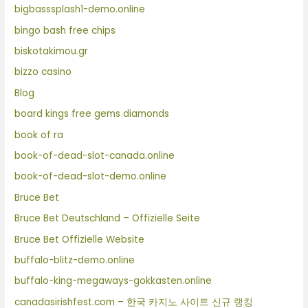
bigbasssplash1-demo.online
bingo bash free chips
biskotakimou.gr
bizzo casino
Blog
board kings free gems diamonds
book of ra
book-of-dead-slot-canada.online
book-of-dead-slot-demo.online
Bruce Bet
Bruce Bet Deutschland – Offizielle Seite
Bruce Bet Offizielle Website
buffalo-blitz-demo.online
buffalo-king-megaways-gokkasten.online
canadasirishfest.com – 한국 카지노 사이트 신규 랭킹