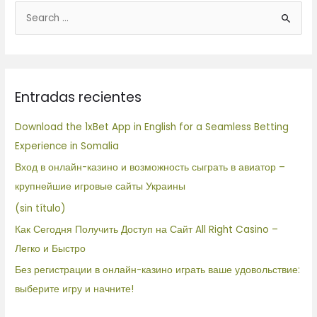
B
u
s
c
Entradas recientes
a
r
Download the 1xBet App in English for a Seamless Betting
p
Experience in Somalia
o
Вход в онлайн-казино и возможность сыграть в авиатор –
r
крупнейшие игровые сайты Украины
:
(sin título)
Как Сегодня Получить Доступ на Сайт All Right Casino –
Легко и Быстро
Без регистрации в онлайн-казино играть ваше удовольствие:
выберите игру и начните!