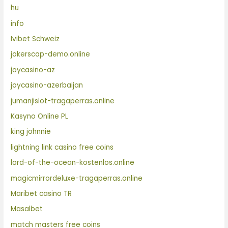
hu
info
Ivibet Schweiz
jokerscap-demo.online
joycasino-az
joycasino-azerbaijan
jumanjislot-tragaperras.online
Kasyno Online PL
king johnnie
lightning link casino free coins
lord-of-the-ocean-kostenlos.online
magicmirrordeluxe-tragaperras.online
Maribet casino TR
Masalbet
match masters free coins