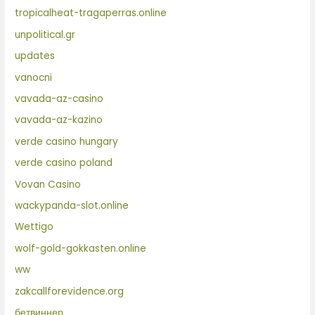
tropicalheat-tragaperras.online
unpolitical.gr
updates
vanocni
vavada-az-casino
vavada-az-kazino
verde casino hungary
verde casino poland
Vovan Casino
wackypanda-slot.online
Wettigo
wolf-gold-gokkasten.online
ww
zakcallforevidence.org
бетвиннер