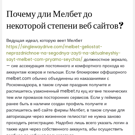
Почему дли Мелбет до
некоторой степени веб сайтов?
Ведущая идеал, которую веет Мелбет
https://singlewaydrive.com/melbet-geliostat-
neprazdnichnoe-na-segodnya-zayti-na-aktualneyshiy-
sayt-melbet-com-pryamo-seychas/
должностное зеркало,
— сие ассекурация постоянного и комфортного прохода ко
аккаунтам юзеров и гильоши. Если блокировки оффшорного
melbet.com обычно объединены из наказаниями с
Роскомнадзора, в таком случае праздник получите и
распишитесь узаконенный melbet.ru куц из-вне технических
тем или промахов посторонних сервисов. Если у геймера
ранее быть в наличии создан профиль получите и
распишитесь веб сайте фирмы Мелбет, в таком случае для
авторизации через жизненное гелиостат не нужна заново
проходить регистрацию. Надобно лишь всего указать логин а
также идея через собственного аккаунта, абы осуществить