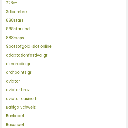
22бет
3dicembre
888starz
888starz bd
888старз
9potsofgold-slot.online
adaptationfestival.gr
almaradio.gr
archpoints.gr
aviator
aviator brazil
aviator casino fr
Bahigo Schweiz
Bankobet
Basaribet