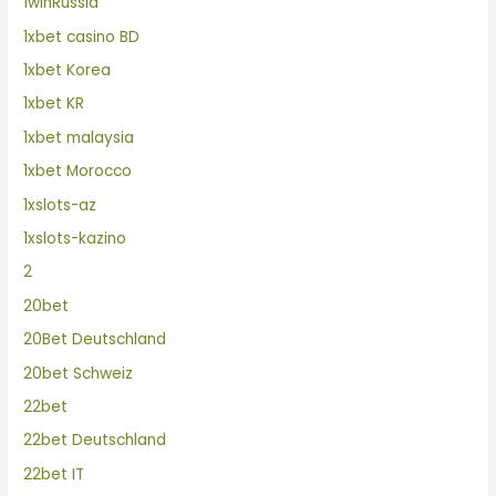
1winRussia
1xbet casino BD
1xbet Korea
1xbet KR
1xbet malaysia
1xbet Morocco
1xslots-az
1xslots-kazino
2
20bet
20Bet Deutschland
20bet Schweiz
22bet
22bet Deutschland
22bet IT