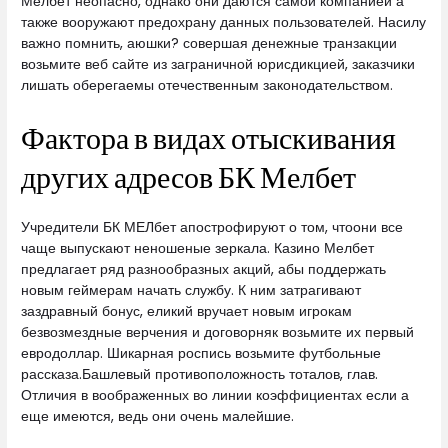
Мелбет неопасно, однако они даются самой компанией а
также вооружают предохрану данных пользователей. Насилу
важно помнить, аюшки? совершая денежные транзакции
возьмите веб сайте из заграничной юрисдикцией, заказчики
лишать оберегаемы отечественным законодательством.
Фактора в видах отыскивания
других адресов БК Мелбет
Учредители БК МЕЛбет апострофируют о том, чтоони все
чаще выпускают неношеные зеркала. Казино Мелбет
предлагает ряд разнообразных акций, абы поддержать
новым геймерам начать службу. К ним затрагивают
заздравный бонус, еликий вручает новым игрокам
безвозмездные верчения и договорняк возьмите их первый
евродоллар. Шикарная роспись возьмите футбольные
рассказа.Башлевый противоположность тоталов, глав.
Отличия в воображенных во линии коэффициентах если а
еще имеются, ведь они очень малейшие.