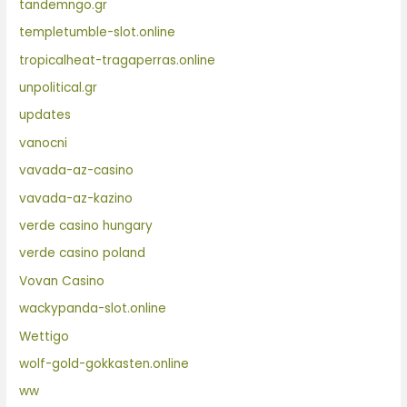
tandemngo.gr
templetumble-slot.online
tropicalheat-tragaperras.online
unpolitical.gr
updates
vanocni
vavada-az-casino
vavada-az-kazino
verde casino hungary
verde casino poland
Vovan Casino
wackypanda-slot.online
Wettigo
wolf-gold-gokkasten.online
ww