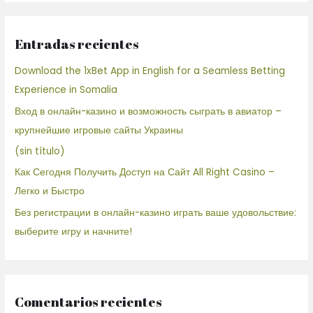
Entradas recientes
Download the 1xBet App in English for a Seamless Betting
Experience in Somalia
Вход в онлайн-казино и возможность сыграть в авиатор –
крупнейшие игровые сайты Украины
(sin título)
Как Сегодня Получить Доступ на Сайт All Right Casino –
Легко и Быстро
Без регистрации в онлайн-казино играть ваше удовольствие:
выберите игру и начните!
Comentarios recientes