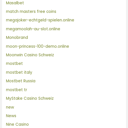
Masalbet
match masters free coins
megajoker-echtgeld-spielen.online
megamoolah-au-slot.online
Monobrand
moon-princess-100-demo.online
Moonwin Casino Schweiz
mostbet
mostbet italy
Mostbet Russia
mostbet tr
MyStake Casino Schweiz
new
News
Nine Casino