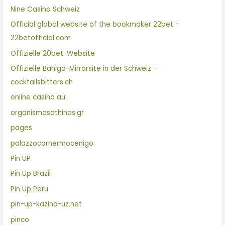
Nine Casino Schweiz
Official global website of the bookmaker 22bet –
22betofficial.com
Offizielle 20bet-Website
Offizielle Bahigo-Mirrorsite in der Schweiz –
cocktailsbitters.ch
online casino au
organismosathinas.gr
pages
palazzocornermocenigo
Pin UP
Pin Up Brazil
Pin Up Peru
pin-up-kazino-uz.net
pinco