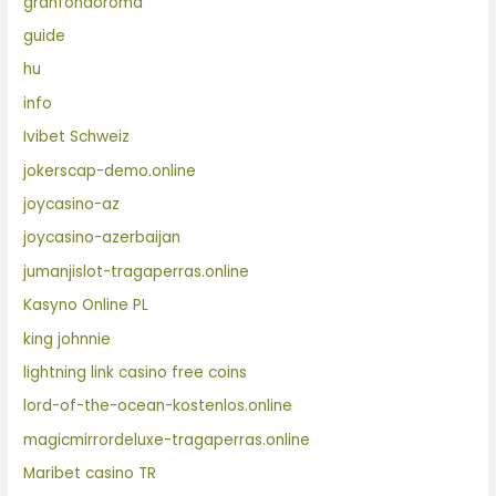
granfondoroma
guide
hu
info
Ivibet Schweiz
jokerscap-demo.online
joycasino-az
joycasino-azerbaijan
jumanjislot-tragaperras.online
Kasyno Online PL
king johnnie
lightning link casino free coins
lord-of-the-ocean-kostenlos.online
magicmirrordeluxe-tragaperras.online
Maribet casino TR