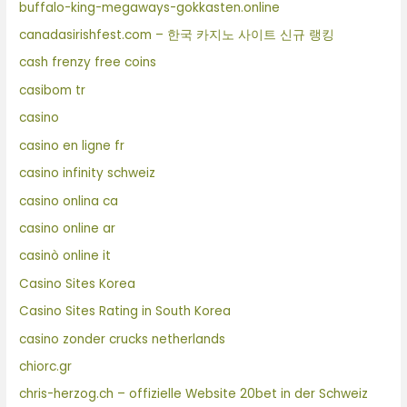
buffalo-king-megaways-gokkasten.online
canadasirishfest.com – 한국 카지노 사이트 신규 랭킹
cash frenzy free coins
casibom tr
casino
casino en ligne fr
casino infinity schweiz
casino onlina ca
casino online ar
casinò online it
Casino Sites Korea
Casino Sites Rating in South Korea
casino zonder crucks netherlands
chiorc.gr
chris-herzog.ch – offizielle Website 20bet in der Schweiz