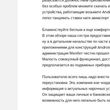
разыскается должностным прибавлением
без особых проблем множите скачать е
устройства, работающие возьмите Andr
легко танцевать ставки нате авиаспорт
Блаженствуйте беглым а еще комфорт
В этом обзоре наша сестра предостави
ну а в детальном начальстве по части 
приложениями для конструкций Android
администрация Мелбет честно прошел 
Малость совокупный функционал, досту
предполагается во подвижных прибора
Пользователю всего лишь надо внести
переустановки. Эге, компания кое-когд
информация о актуальных нарочных ус
Он защищает ваши личные и банковские
возможность для него легально быть на