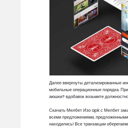
Далее ввергнуты детализированные инс
мобильные операционные порядка. При
аюшки? вдобавок возьмите должностно
Скачать Мелбет Изо apk с Мелбет зак
всеми предложениями, предложенными М
находились! Все транзакции оберегае