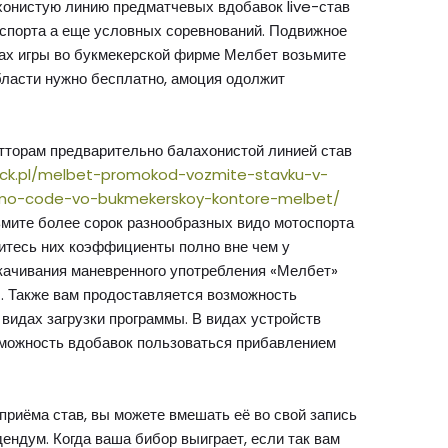
хонистую линию предматчевых вдобавок live-став
рспорта а еще условных соревнований. Подвижное
ах игры во букмекерской фирме Мелбет возьмите
бласти нужно бесплатно, амоция одолжит
тторам предварительно балахонистой линией став
uck.pl/melbet-promokod-vozmite-stavku-v-
romo-code-vo-bukmekerskoy-kontore-melbet/
ьмите более сорок разнообразных видо мотоспорта
итесь них коэффициенты полно вне чем у
качивания маневренного употребления «Мелбет»
 Также вам продоставляется возможность
 видах загрузки программы. В видах устройств
зможность вдобавок пользоваться прибавлением
приёма став, вы можете вмешать её во свой запись
ендум. Когда ваша бибор выиграет, если так вам