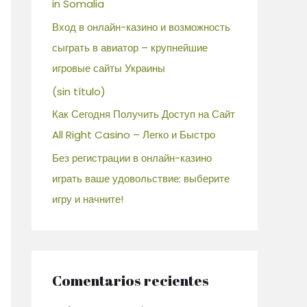
in Somalia
Вход в онлайн-казино и возможность
сыграть в авиатор – крупнейшие
игровые сайты Украины
(sin título)
Как Сегодня Получить Доступ на Сайт
All Right Casino – Легко и Быстро
Без регистрации в онлайн-казино
играть ваше удовольствие: выберите
игру и начните!
Comentarios recientes