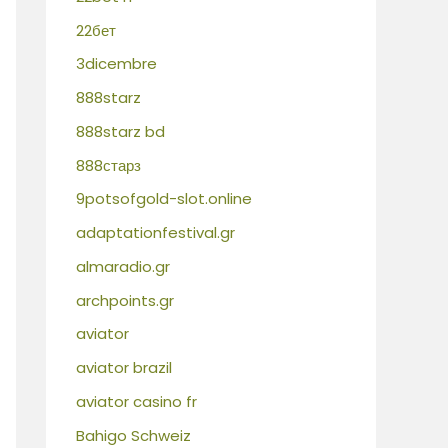
22бет
3dicembre
888starz
888starz bd
888старз
9potsofgold-slot.online
adaptationfestival.gr
almaradio.gr
archpoints.gr
aviator
aviator brazil
aviator casino fr
Bahigo Schweiz