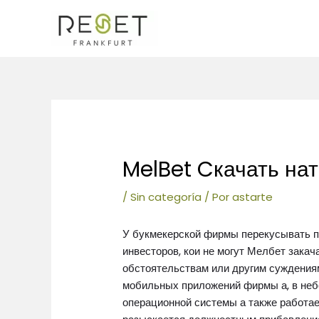
Ir
al
contenido
Navegación
de
entradas
MelBet Cкачать на
/
Sin categoría
/ Por
astarte
У букмекерской фирмы перекусывать п
инвесторов, кои не могут Мелбет зака
обстоятельствам или другим суждения
мобильных приложений фирмы а, в небо
операционной системы а также работае