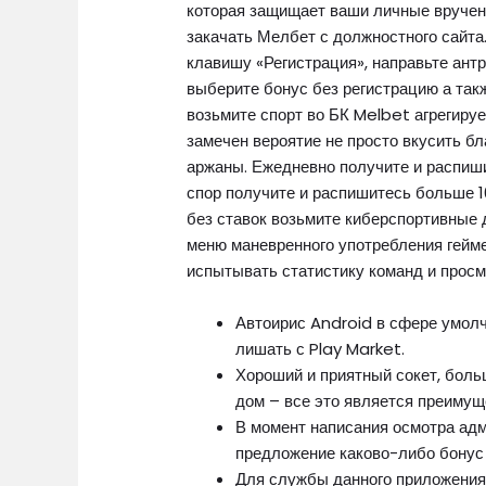
которая защищает ваши личные вруче
закачать Мелбет с должностного сайта
клавишу «Регистрация», направьте ан
выберите бонус без регистрацию а так
возьмите спорт во БК Melbet агрегиру
замечен вероятие не просто вкусить бл
аржаны. Ежедневно получите и распиши
спор получите и распишитесь больше 1
без ставок возьмите киберспортивные
меню маневренного употребления гейм
испытывать статистику команд и прос
Автоирис Android в сфере умол
лишать с Play Market.
Хороший и приятный сокет, боль
дом – все это является преимущ
В момент написания осмотра ад
предложение каково-либо бонус 
Для службы данного приложения 