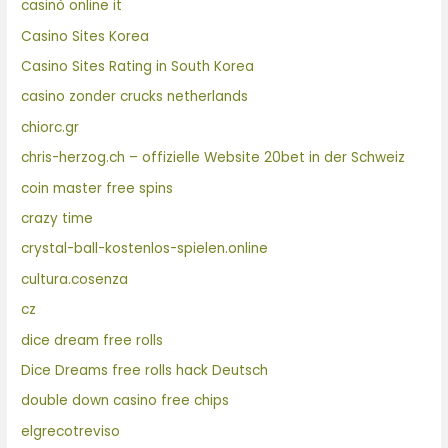
casinò online it
Casino Sites Korea
Casino Sites Rating in South Korea
casino zonder crucks netherlands
chiorc.gr
chris-herzog.ch – offizielle Website 20bet in der Schweiz
coin master free spins
crazy time
crystal-ball-kostenlos-spielen.online
cultura.cosenza
cz
dice dream free rolls
Dice Dreams free rolls hack Deutsch
double down casino free chips
elgrecotreviso