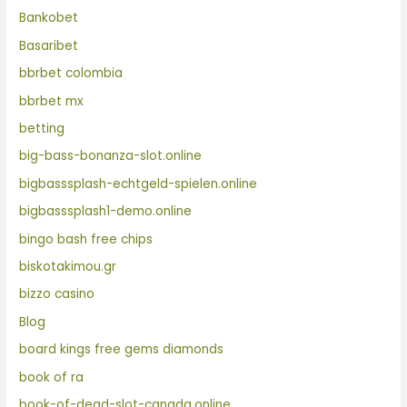
Bankobet
Basaribet
bbrbet colombia
bbrbet mx
betting
big-bass-bonanza-slot.online
bigbasssplash-echtgeld-spielen.online
bigbasssplash1-demo.online
bingo bash free chips
biskotakimou.gr
bizzo casino
Blog
board kings free gems diamonds
book of ra
book-of-dead-slot-canada.online