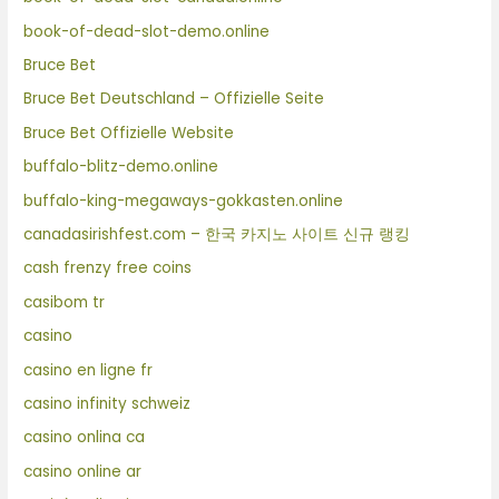
book-of-dead-slot-demo.online
Bruce Bet
Bruce Bet Deutschland – Offizielle Seite
Bruce Bet Offizielle Website
buffalo-blitz-demo.online
buffalo-king-megaways-gokkasten.online
canadasirishfest.com – 한국 카지노 사이트 신규 랭킹
cash frenzy free coins
casibom tr
casino
casino en ligne fr
casino infinity schweiz
casino onlina ca
casino online ar