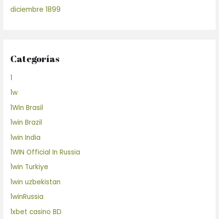
diciembre 1899
Categorías
1
1w
1Win Brasil
1win Brazil
1win India
1WIN Official In Russia
1win Turkiye
1win uzbekistan
1winRussia
1xbet casino BD