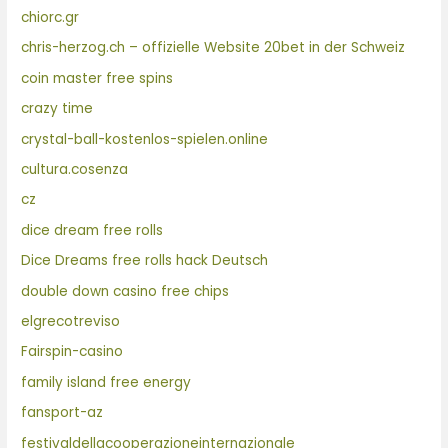
chiorc.gr
chris-herzog.ch – offizielle Website 20bet in der Schweiz
coin master free spins
crazy time
crystal-ball-kostenlos-spielen.online
cultura.cosenza
cz
dice dream free rolls
Dice Dreams free rolls hack Deutsch
double down casino free chips
elgrecotreviso
Fairspin-casino
family island free energy
fansport-az
festivaldellacooperazioneinternazionale