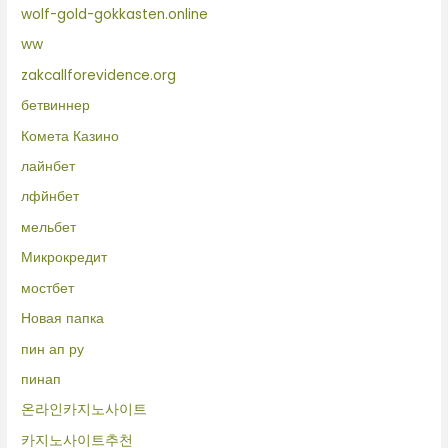
wolf-gold-gokkasten.online
ww
zakcallforevidence.org
бетвиннер
Комета Казино
лайнбет
лфйнбет
мельбет
Микрокредит
мостбет
Новая папка
пин ап ру
пинап
온라인카지노사이트
카지노사이트추천