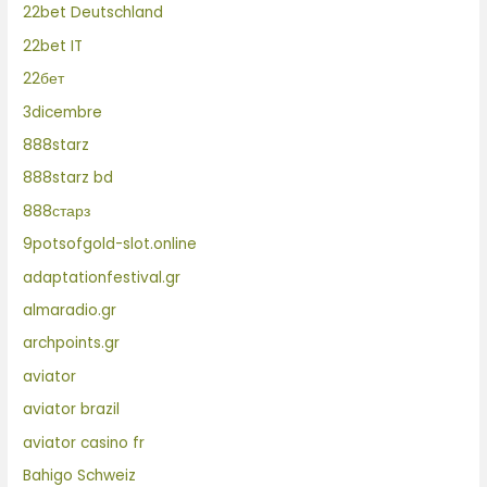
22bet Deutschland
22bet IT
22бет
3dicembre
888starz
888starz bd
888старз
9potsofgold-slot.online
adaptationfestival.gr
almaradio.gr
archpoints.gr
aviator
aviator brazil
aviator casino fr
Bahigo Schweiz