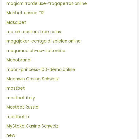
magicmirrordeluxe-tragaperras.online
Maribet casino TR
Masalbet
match masters free coins
megajoker-echtgeld-spielen.online
megamoolah-au-slot.online
Monobrand
moon-princess-100-demo.online
Moonwin Casino Schweiz
mostbet
mostbet italy
Mostbet Russia
mostbet tr
MyStake Casino Schweiz
new