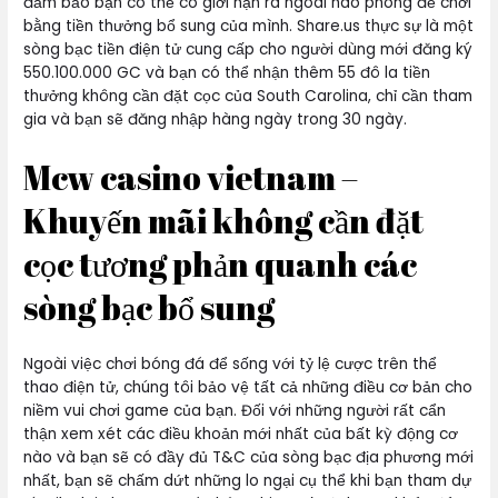
đảm bảo bạn có thể có giới hạn ra ngoài hào phóng để chơi
bằng tiền thưởng bổ sung của mình. Share.us thực sự là một
sòng bạc tiền điện tử cung cấp cho người dùng mới đăng ký
550.100.000 GC và bạn có thể nhận thêm 55 đô la tiền
thưởng không cần đặt cọc của South Carolina, chỉ cần tham
gia và bạn sẽ đăng nhập hàng ngày trong 30 ngày.
Mcw casino vietnam –
Khuyến mãi không cần đặt
cọc tương phản quanh các
sòng bạc bổ sung
Ngoài việc chơi bóng đá để sống với tỷ lệ cược trên thể
thao điện tử, chúng tôi bảo vệ tất cả những điều cơ bản cho
niềm vui chơi game của bạn. Đối với những người rất cẩn
thận xem xét các điều khoản mới nhất của bất kỳ động cơ
nào và bạn sẽ có đầy đủ T&C của sòng bạc địa phương mới
nhất, bạn sẽ chấm dứt những lo ngại cụ thể khi bạn tham dự