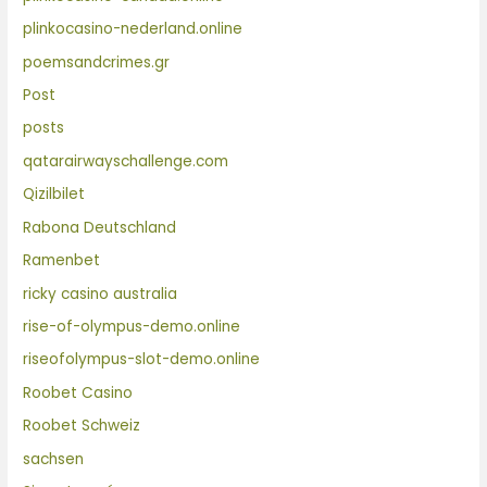
plinkocasino-nederland.online
poemsandcrimes.gr
Post
posts
qatarairwayschallenge.com
Qizilbilet
Rabona Deutschland
Ramenbet
ricky casino australia
rise-of-olympus-demo.online
riseofolympus-slot-demo.online
Roobet Casino
Roobet Schweiz
sachsen