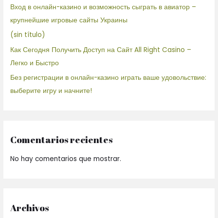
Вход в онлайн-казино и возможность сыграть в авиатор –
крупнейшие игровые сайты Украины
(sin título)
Как Сегодня Получить Доступ на Сайт All Right Casino –
Легко и Быстро
Без регистрации в онлайн-казино играть ваше удовольствие:
выберите игру и начните!
Comentarios recientes
No hay comentarios que mostrar.
Archivos