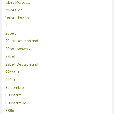
1xbet Morocco
1xslots-az
1xslots-kazino
2
20bet
20Bet Deutschland
20bet Schweiz
22bet
22bet Deutschland
22bet IT
22бет
3dicembre
888starz
888starz bd
888старз