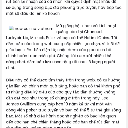
rút tiền lợi nhuận của cá nhân. Khi quyết định mật khẩu để
sử dụng trong sòng bạc địa phương trực tuyến, hãy tiếp tục
một số điều đã lên kế hoạch.
Mã giống hệt nhau và kích hoạt
quảng cáo tại Chanced,
Luckybird.io, McLuck, Pulsz và bạn có thể NoLimitCoins. Tôi
đảm bảo các trang web cung cấp nhiều lựa chọn, ví tuổi để
giúp bạn kiếm tiền điện tử, nhận được các giao dịch tài
chính hoàn toàn miễn phí. Chúng tôi xem xét nhiều khả
năng chơi, đảm bảo lựa chọn rộng rãi cho số lượng người
chơi.
Điều này có thể được tìm thấy trên trang web, có xu hướng
gắn liền với chính món quà tặng, hoặc bạn có thể khám phá
ra những điều kỳ diệu của các quy tắc tiền thưởng không
cần đặt cọc như trong số chúng ở trên trang này. Lee
James Gwilliam cung cấp hơn 10 năm kể từ khi một vận
động viên poker trực tuyến và bạn có thể 5 từ thế giới sòng
bạc. Một số nhà điều hành doanh nghiệp cờ bạc liên quan
đến các hạn chế chiến thắng hoặc các hạn chế rút tiền mặt