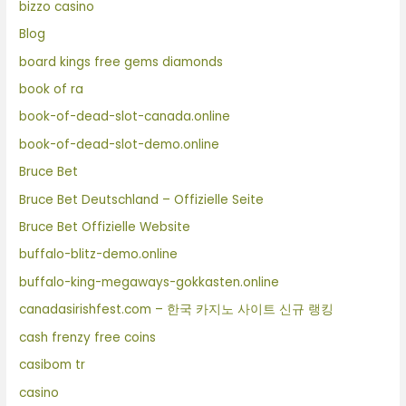
bizzo casino
Blog
board kings free gems diamonds
book of ra
book-of-dead-slot-canada.online
book-of-dead-slot-demo.online
Bruce Bet
Bruce Bet Deutschland – Offizielle Seite
Bruce Bet Offizielle Website
buffalo-blitz-demo.online
buffalo-king-megaways-gokkasten.online
canadasirishfest.com – 한국 카지노 사이트 신규 랭킹
cash frenzy free coins
casibom tr
casino