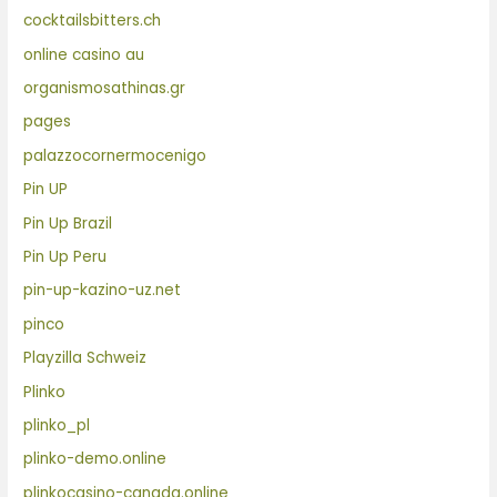
cocktailsbitters.ch
online casino au
organismosathinas.gr
pages
palazzocornermocenigo
Pin UP
Pin Up Brazil
Pin Up Peru
pin-up-kazino-uz.net
pinco
Playzilla Schweiz
Plinko
plinko_pl
plinko-demo.online
plinkocasino-canada.online