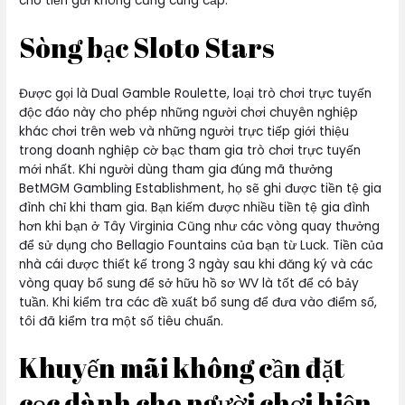
cho tiền gửi không cũng cung cấp.
Sòng bạc Sloto Stars
Được gọi là Dual Gamble Roulette, loại trò chơi trực tuyến
độc đáo này cho phép những người chơi chuyên nghiệp
khác chơi trên web và những người trực tiếp giới thiệu
trong doanh nghiệp cờ bạc tham gia trò chơi trực tuyến
mới nhất. Khi người dùng tham gia đúng mã thưởng
BetMGM Gambling Establishment, họ sẽ ghi được tiền tệ gia
đình chỉ khi tham gia. Bạn kiếm được nhiều tiền tệ gia đình
hơn khi bạn ở Tây Virginia Cũng như các vòng quay thưởng
để sử dụng cho Bellagio Fountains của bạn từ Luck. Tiền của
nhà cái được thiết kế trong 3 ngày sau khi đăng ký và các
vòng quay bổ sung để sở hữu hồ sơ WV là tốt để có bảy
tuần. Khi kiểm tra các đề xuất bổ sung để đưa vào điểm số,
tôi đã kiểm tra một số tiêu chuẩn.
Khuyến mãi không cần đặt
cọc dành cho người chơi hiện