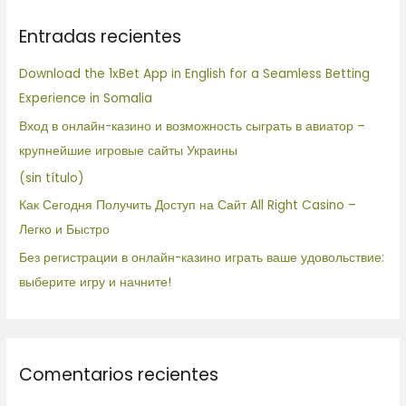
c
Entradas recientes
a
r
Download the 1xBet App in English for a Seamless Betting
p
Experience in Somalia
o
Вход в онлайн-казино и возможность сыграть в авиатор –
r
крупнейшие игровые сайты Украины
:
(sin título)
Как Сегодня Получить Доступ на Сайт All Right Casino –
Легко и Быстро
Без регистрации в онлайн-казино играть ваше удовольствие:
выберите игру и начните!
Comentarios recientes