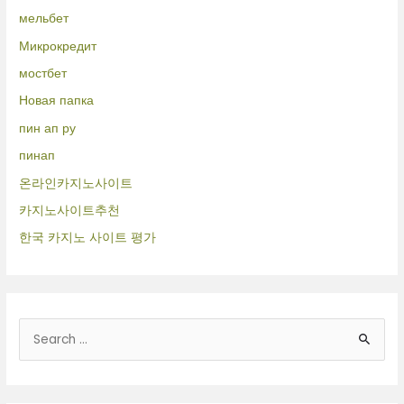
мельбет
Микрокредит
мостбет
Новая папка
пин ап ру
пинап
온라인카지노사이트
카지노사이트추천
한국 카지노 사이트 평가
B
u
s