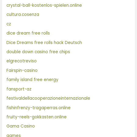
crystal-ball-kostenlos-spielen.online
cultura.cosenza
cz
dice dream free rolls
Dice Dreams free rolls hack Deutsch
double down casino free chips
elgrecotreviso
Fairspin-casino
family island free energy
fansport-az
festivaldellacooperazioneinternazionale
fishinfrenzy-tragaperras.online
fruity-reels-gokkasten.online
Gama Casino
games