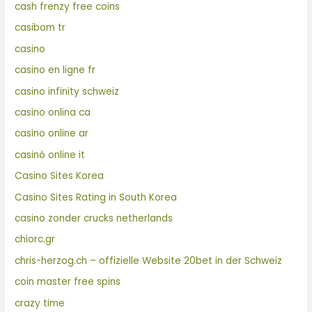
cash frenzy free coins
casibom tr
casino
casino en ligne fr
casino infinity schweiz
casino onlina ca
casino online ar
casinò online it
Casino Sites Korea
Casino Sites Rating in South Korea
casino zonder crucks netherlands
chiorc.gr
chris-herzog.ch – offizielle Website 20bet in der Schweiz
coin master free spins
crazy time