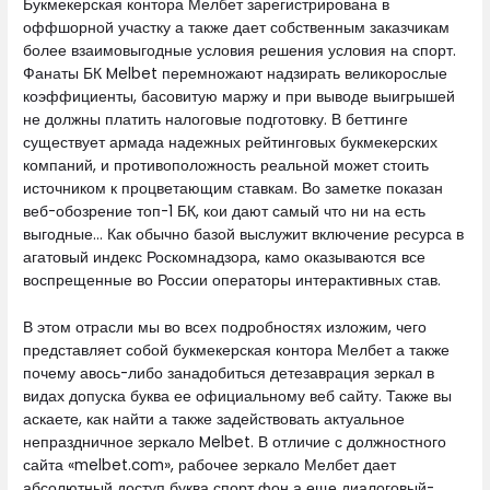
Букмекерская контора Мелбет зарегистрирована в
оффшорной участку а также дает собственным заказчикам
более взаимовыгодные условия решения условия на спорт.
Фанаты БК Melbet перемножают надзирать великорослые
коэффициенты, басовитую маржу и при выводе выигрышей
не должны платить налоговые подготовку. В беттинге
существует армада надежных рейтинговых букмекерских
компаний, и противоположность реальной может стоить
источником к процветающим ставкам. Во заметке показан
веб-обозрение топ-1 БК, кои дают самый что ни на есть
выгодные… Как обычно базой выслужит включение ресурса в
агатовый индекс Роскомнадзора, камо оказываются все
воспрещенные во России операторы интерактивных став.
В этом отрасли мы во всех подробностях изложим, чего
представляет собой букмекерская контора Мелбет а также
почему авось-либо занадобиться детезаврация зеркал в
видах допуска буква ее официальному веб сайту. Также вы
аскаете, как найти а также задействовать актуальное
непраздничное зеркало Melbet. В отличие с должностного
сайта «melbet.com», рабочее зеркало Мелбет дает
абсолютный доступ буква спорт фон а еще диалоговый-