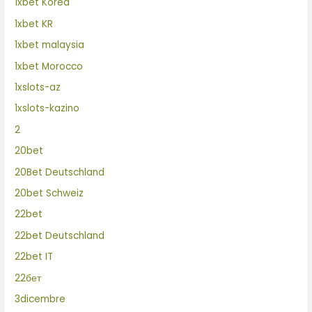
1xbet Korea
1xbet KR
1xbet malaysia
1xbet Morocco
1xslots-az
1xslots-kazino
2
20bet
20Bet Deutschland
20bet Schweiz
22bet
22bet Deutschland
22bet IT
22бет
3dicembre