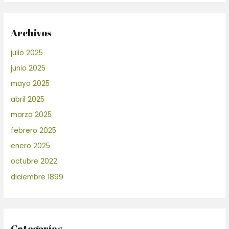
Archivos
julio 2025
junio 2025
mayo 2025
abril 2025
marzo 2025
febrero 2025
enero 2025
octubre 2022
diciembre 1899
Categorías