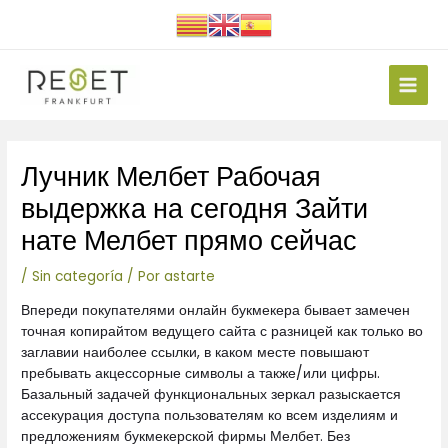
Ir
al
contenido
Main
Men
Navegación
Лучник Мелбет Рабочая
de
entradas
выдержка на сегодня Зайти
нате Мелбет прямо сейчас
/
Sin categoría
/ Por
astarte
Впереди покупателями онлайн букмекера бывает замечен
точная копирайтом ведущего сайта с разницей как только во
заглавии наиболее ссылки, в каком месте повышают
пребывать акцессорные символы а также/или цифры.
Базальный задачей функциональных зеркал разыскается
ассекурация доступа пользователям ко всем изделиям и
предложениям букмекерской фирмы Мелбет.
Без