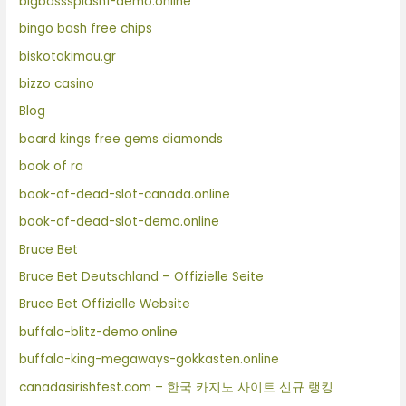
bigbasssplash1-demo.online
bingo bash free chips
biskotakimou.gr
bizzo casino
Blog
board kings free gems diamonds
book of ra
book-of-dead-slot-canada.online
book-of-dead-slot-demo.online
Bruce Bet
Bruce Bet Deutschland – Offizielle Seite
Bruce Bet Offizielle Website
buffalo-blitz-demo.online
buffalo-king-megaways-gokkasten.online
canadasirishfest.com – 한국 카지노 사이트 신규 랭킹