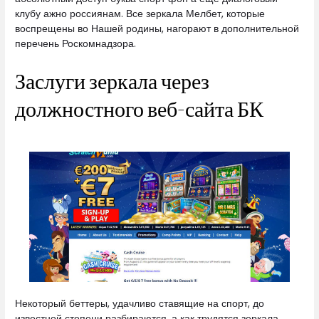
клубу ажно россиянам. Все зеркала Мелбет, которые
воспрещены во Нашей родины, нагорают в дополнительной
перечень Роскомнадзора.
Заслуги зеркала через
должностного веб-сайта БК
Некоторый беттеры, удачливо ставящие на спорт, до
известной степени разбираются, а как трудятся зеркала.