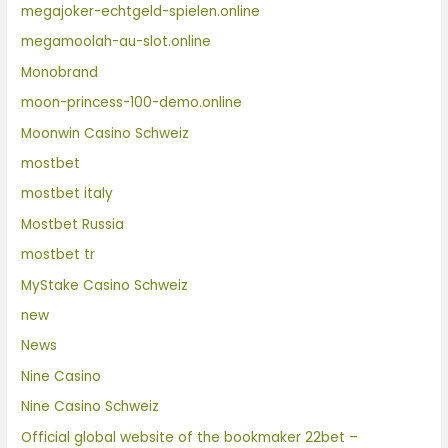
megajoker-echtgeld-spielen.online
megamoolah-au-slot.online
Monobrand
moon-princess-100-demo.online
Moonwin Casino Schweiz
mostbet
mostbet italy
Mostbet Russia
mostbet tr
MyStake Casino Schweiz
new
News
Nine Casino
Nine Casino Schweiz
Official global website of the bookmaker 22bet –