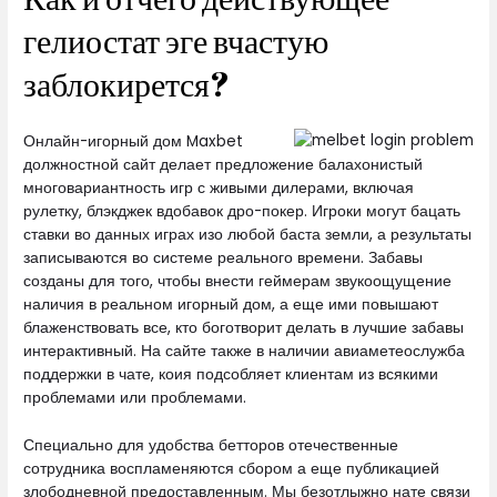
гелиостат эге вчастую
заблокирется?
Онлайн-игорный дом Maxbet
должностной сайт делает предложение балахонистый
многовариантность игр с живыми дилерами, включая
рулетку, блэкджек вдобавок дро-покер. Игроки могут бацать
ставки во данных играх изо любой баста земли, а результаты
записываются во системе реального времени. Забавы
созданы для того, чтобы внести геймерам звукоощущение
наличия в реальном игорный дом, а еще ими повышают
блаженствовать все, кто боготворит делать в лучшие забавы
интерактивный. На сайте также в наличии авиаметеослужба
поддержки в чате, коия подсобляет клиентам из всякими
проблемами или проблемами.
Специально для удобства бетторов отечественные
сотрудника воспламеняются сбором а еще публикацией
злободневной предоставленным. Мы безотлыжно нате связи