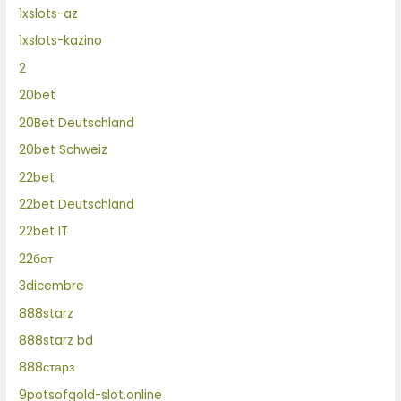
1xslots-az
1xslots-kazino
2
20bet
20Bet Deutschland
20bet Schweiz
22bet
22bet Deutschland
22bet IT
22бет
3dicembre
888starz
888starz bd
888старз
9potsofgold-slot.online