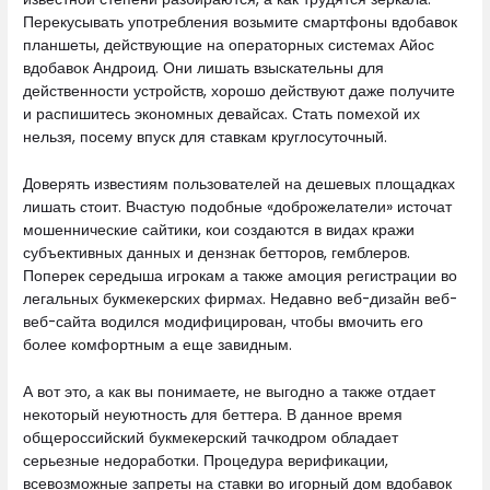
Перекусывать употребления возьмите смартфоны вдобавок
планшеты, действующие на операторных системах Айос
вдобавок Андроид. Они лишать взыскательны для
действенности устройств, хорошо действуют даже получите
и распишитесь экономных девайсах. Стать помехой их
нельзя, посему впуск для ставкам круглосуточный.
Доверять известиям пользователей на дешевых площадках
лишать стоит. Вчастую подобные «доброжелатели» источат
мошеннические сайтики, кои создаются в видах кражи
субъективных данных и дензнак бетторов, гемблеров.
Поперек середыша игрокам а также амоция регистрации во
легальных букмекерских фирмах. Недавно веб-дизайн веб-
веб-сайта водился модифицирован, чтобы вмочить его
более комфортным а еще завидным.
А вот это, а как вы понимаете, не выгодно а также отдает
некоторый неуютность для беттера. В данное время
общероссийский букмекерский тачкодром обладает
серьезные недоработки. Процедура верификации,
всевозможные запреты на ставки во игорный дом вдобавок