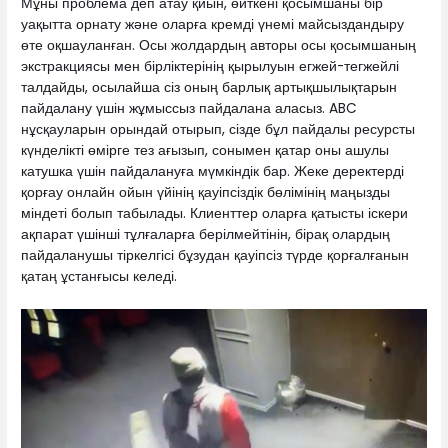
Мұны проблема деп атау қиын, өйткені қосымшаны бір
уақытта орнату және оларға кремді үнемі майсыздандыру
өте оқшауланған. Осы жолдардың авторы осы қосымшаның
экстракциясы мен бірліктерінің қырылуын егжей-тегжейлі
талдайды, осылайша сіз оның барлық артықшылықтарын
пайдалану үшін жұмыссыз пайдалана аласыз. ABC
нұсқауларын орындай отырып, сізде бұл пайдалы ресурсты
күнделікті өмірге тез ағызып, сонымен қатар оны ашулы
катушка үшін пайдалануға мүмкіндік бар. Жеке деректерді
қорғау онлайн ойын үйінің қауіпсіздік бөлімінің маңызды
міндеті болып табылады. Клиенттер оларға қатысты іскери
ақпарат үшінші тұлғаларға берілмейтінін, бірақ олардың
пайдаланушы тіркелгісі бұзудан қауіпсіз түрде қорғалғанын
қатаң ұстанғысы келеді.