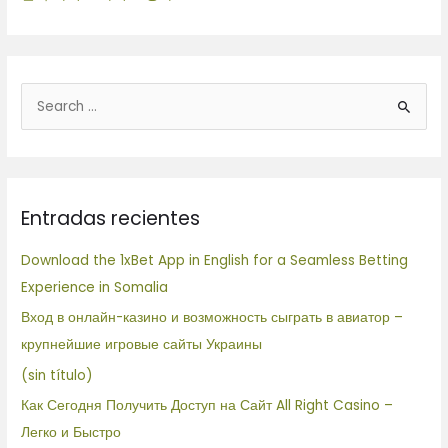
B
u
s
c
Entradas recientes
a
r
Download the 1xBet App in English for a Seamless Betting
p
Experience in Somalia
o
Вход в онлайн-казино и возможность сыграть в авиатор –
r
крупнейшие игровые сайты Украины
:
(sin título)
Как Сегодня Получить Доступ на Сайт All Right Casino –
Легко и Быстро