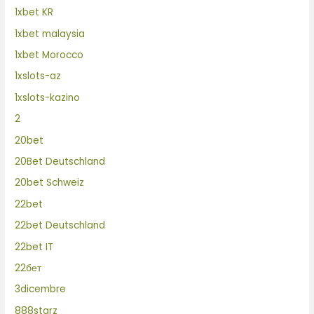
1xbet KR
1xbet malaysia
1xbet Morocco
1xslots-az
1xslots-kazino
2
20bet
20Bet Deutschland
20bet Schweiz
22bet
22bet Deutschland
22bet IT
22бет
3dicembre
888starz