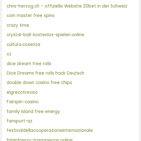
chris-herzog.ch – offizielle Website 20bet in der Schweiz
coin master free spins
crazy time
crystal-ball-kostenlos-spielen.online
cultura.cosenza
cz
dice dream free rolls
Dice Dreams free rolls hack Deutsch
double down casino free chips
elgrecotreviso
Fairspin-casino
family island free energy
fansport-az
festivaldellacooperazioneinternazionale
fishinfrenzy-tragaperras.online