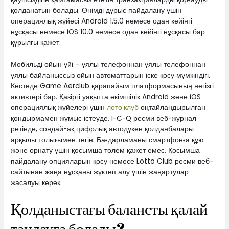
қолданатын болады.
Өнімді дұрыс пайдалану үшін
операциялық жүйесі Android 1.5.0 немесе одан кейінгі
нұсқасы немесе iOS 10.0 немесе одан кейінгі нұсқасы бар
құрылғы қажет.
Мобильді ойын үйі – ұялы телефоннан ұялы телефоннан
ұялы байланыссыз ойын автоматтарын іске қосу мүмкіндігі.
Кестеде Game Aerclub қарапайым платформасының негізгі
активтері бар. Қазіргі уақытта әкімшілік Android және iOS
операциялық жүйелері үшін
лото.клуб
оңтайландырылған
қондырмамен жұмыс істеуде. I-C-Q ресми веб-журнал
ретінде, сондай-ақ цифрлық автодүкен қолданбалары
арқылы толығымен тегін. Бағдарламаны смартфонға құю
және орнату үшін қосымша төлем қажет емес. Қосымша
пайдалану опцияларын қосу немесе Lotto Club ресми веб-
сайтынан жаңа нұсқаны жүктеп алу үшін жаңартулар
жасалуы керек.
Қолданыстағы балансты қалай
таңдауға болады?