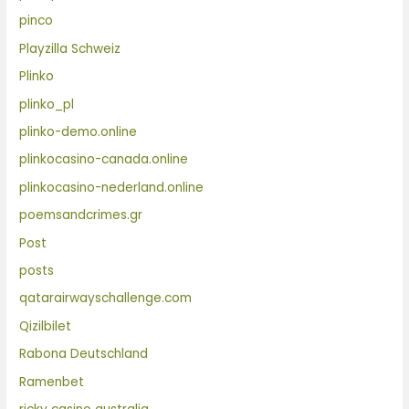
pinco
Playzilla Schweiz
Plinko
plinko_pl
plinko-demo.online
plinkocasino-canada.online
plinkocasino-nederland.online
poemsandcrimes.gr
Post
posts
qatarairwayschallenge.com
Qizilbilet
Rabona Deutschland
Ramenbet