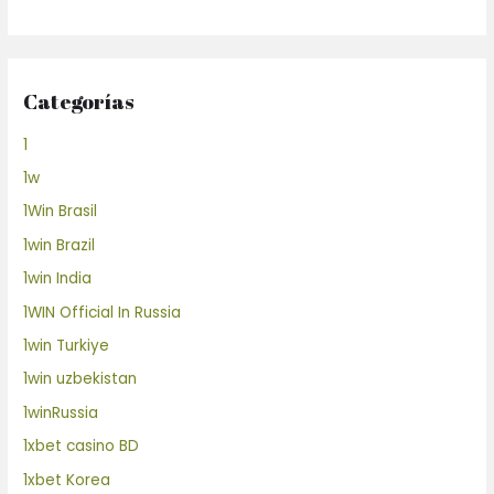
Categorías
1
1w
1Win Brasil
1win Brazil
1win India
1WIN Official In Russia
1win Turkiye
1win uzbekistan
1winRussia
1xbet casino BD
1xbet Korea