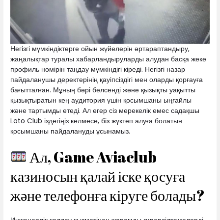
Негізгі мүмкіндіктерге ойын жүйелерін әртараптандыру,
жаңалықтар туралы хабарландыруларды алудан басқа жеке
профиль нөмірін таңдау мүмкіндігі кіреді. Негізгі назар
пайдаланушы деректерінің қауіпсіздігі мен оларды қорғауға
бағытталған. Мұның бәрі белсенді және қызықты уақытты
қызықтыратын кең аудитория үшін қосымшаны ыңғайлы
және тартымды етеді. Ал егер сіз мерекелік емес садақшы
Loto Club іздегіңіз келмесе, біз жүктеп алуға болатын
қосымшаны пайдалануды ұсынамыз.
Ал, Game Aviaclub
казиносын қалай іске қосуға
және телефонға кіруге болады?