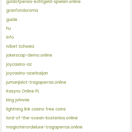
goldofpersia-echtgeld-spielen.online
granfondoroma
guide
hu
info
Ivibet Schweiz
jokerscap-demo.online
joycasino-az
joycasino-azerbaijan
jumanjislot-tragaperras.online
Kasyno Online PL
king johnnie
lightning link casino free coins
lord-of-the-ocean-kostenlos.online
magicmirrordeluxe-tragaperras.online