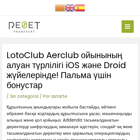
Ir
al
contenido
Main
Men
Navegación
LotoClub Aerclub ойынының
de
entradas
алуан түрлілігі iOS және Droid
жүйелерінде! Пальма үшін
бонустар
/
Sin categoría
/ Por
astarte
Құрылғының қиындықтары жойыла бастайды, өйткені
абразия басқа кодтардың құрылғысына ұқсас, машинаңызды
алыңыз және қол қойыңыз. Addenda тасымалданатын
деректерді шифрлаудың заманауи әдістерін, сондай-ақ жеке
тасымалданатын деректер мен қаржылық операциялардың
қауіпсіздігін қамтамасыз ететін транзакцияларды қорғауды