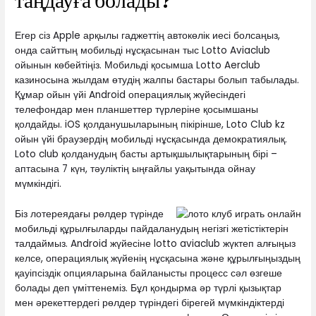
Егер сіз Apple арқылы гаджеттің автокөлік иесі болсаңыз,
онда сайттың мобильді нұсқасынан тыс Lotto Aviaclub
ойынын көбейтіңіз. Мобильді қосымша Lotto Aerclub
казиносына жылдам өтудің жалпы бастары болып табылады.
Құмар ойын үйі Android операциялық жүйесіндегі
телефондар мен планшеттер түрлеріне қосымшаны
қолдайды. iOS қолданушыларының пікірінше, Loto Club kz
ойын үйі браузердің мобильді нұсқасында демократиялық.
Loto club қолданудың басты артықшылықтарының бірі –
аптасына 7 күн, тәуліктің ыңғайлы уақытында ойнау
мүмкіндігі.
Біз лотереядағы рөлдер түрінде
мобильді құрылғыларды пайдаланудың негізгі жетістіктерін
талдаймыз. Android жүйесіне lotto aviaclub жүктеп алғыңыз
келсе, операциялық жүйенің нұсқасына және құрылғыңыздың
қауіпсіздік опцияларына байланысты процесс сәл өзгеше
болады деп үміттенеміз. Бұл қондырма әр түрлі қызықтар
мен әрекеттердегі рөлдер түріндегі бірегей мүмкіндіктерді