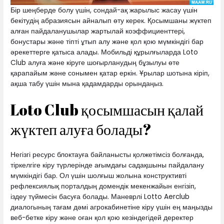
Бір шеңберде болу үшін, сондай-ақ жарылыс жасау үшін
бекітудің абразиясын айналып өту керек. Қосымшаны жүктеп
алған пайдаланушылар жартылай коэффициенттері,
бонустары және тіпті ұтып алу және қол қою мүмкіндігі бар
әрекеттерге қатыса алады. Мобильді құрылғыларда Loto
Club алуға және кіруге шоғырланудың бұзылуы өте
қарапайым және сонымен қатар еркін. Ұрылар шотына кіріп,
ақша табу үшін мына қадамдарды орындаңыз.
Loto Club қосымшасын қалай
жүктеп алуға болады?
Негізгі ресурс блоктауға байланысты қолжетімсіз болғанда,
тіркелгіге кіру түрлерінде ағымдағы садақшыны пайдалану
мүмкіндігі бар. Ол үшін шолғыш жолына конструктивті
рефлексиялық порталдың домендік мекенжайын енгізіп,
іздеу түймесін басуға болады. Маневрлі Lotto Aerclub
диалогының тағам дәмі агрокабинетіне кіру үшін ең маңызды
веб-бетке кіру және оған қол қою кезіндегідей деректер