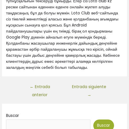
түпнұсқалығын тексеруді бұйырды. Егер сіз Loto club kz
ресми сайтынан еденнен еденге онлайн жүктеп алуды
таңдасаңыз, бұл да болуы мүмкін. Loto Club веб-сайтында
сіз тікелей жөнелтімді аласыз және қолданбаның ағымдағы
нұсқасын сынауға қол қоясыз. Бұл Android
пайдаланушылары үшін ең тиімді, бірақ ол қондырманы
Google Play дүкенін айналып өтуге мүмкіндік береді.
Қолданбаны жасаушылар инженерлік дайындық деңгейіне
қарамастан әрбір пайдаланушы жұмысқа тез кірісіп, ойнай
бастауы үшін дыбыс деңгейіне қамқорлық жасады. Көбінесе
клиенттердің дұрыс емес әрекеттері алаяққа келтірілген
залалдың мәңгілік себебі болып табылады.
←
Entrada
Entrada siguiente
anterior
→
Buscar
Buscar