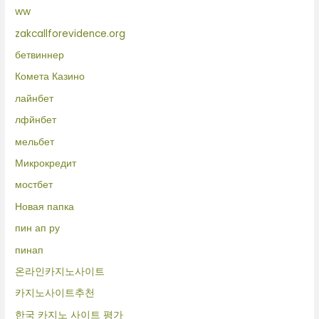
ww
zakcallforevidence.org
бетвиннер
Комета Казино
лайнбет
лфйнбет
мельбет
Микрокредит
мостбет
Новая папка
пин ап ру
пинап
온라인카지노사이트
카지노사이트추천
한국 카지노 사이트 평가