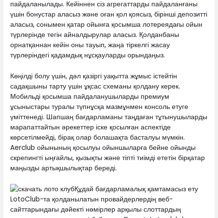
пайдаланылады. Кейіннен сіз агрегаттарды пайдаланғаны
үшін бонустар аласыз және оған қол қоясыз, бірінші депозитті
аласыз, сонымен қатар ойынға қосымша лотереядағы ойын
түрлерінде тегін айналдырулар аласыз. Қолданбаны
орнатқаннан кейін оны тауып, жаңа тіркелгі жасау
түрлеріндегі қадамдық нұсқауларды орындаңыз.
Көңілді болу үшін, дәл қазіргі уақытта жұмыс істейтін
садақшыны тарту үшін ұқсас схеманы қолдану керек.
Мобильді қосымша пайдаланушыларды премиум
ұсыныстары туралы түпнұсқа мазмұнмен консоль етуге
үміттенеді. Шапшаң бағдарламаны таңдаған тұтынушыларды
марапаттайтын әрекеттер іске қосылған аспектіде
көрсетілмейді, бірақ олар болашақта басталуы мүмкін.
Aerclub ойынының қосылуы ойыншыларға бейне ойынды
скрепингті ыңғайлы, қызықты және тіпті тиімді ететін бірқатар
маңызды артықшылықтар береді.
Құдай бағдарламалық қамтамасыз ету
LotoClub-та қолданылатын провайдерлердің веб-
сайттарындағы дәйекті нөмірлер арқылы слоттардың