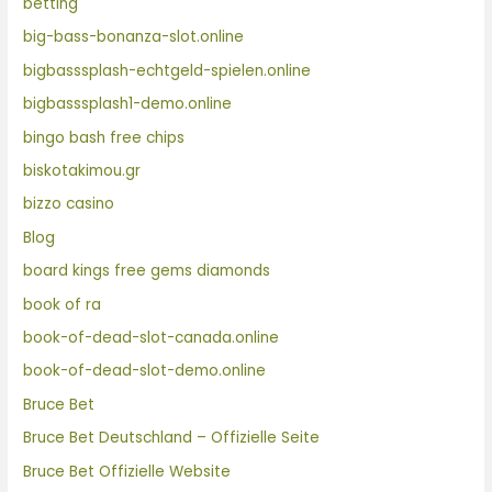
betting
big-bass-bonanza-slot.online
bigbasssplash-echtgeld-spielen.online
bigbasssplash1-demo.online
bingo bash free chips
biskotakimou.gr
bizzo casino
Blog
board kings free gems diamonds
book of ra
book-of-dead-slot-canada.online
book-of-dead-slot-demo.online
Bruce Bet
Bruce Bet Deutschland – Offizielle Seite
Bruce Bet Offizielle Website