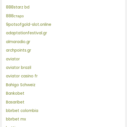
888starz bd
888старз
9potsofgold-slot.online
adaptationfestival.gr
almaradio.gr
archpoints.gr
aviator
aviator brazil
aviator casino fr
Bahigo Schweiz
Bankobet
Basaribet
bbrbet colombia
bbrbet mx