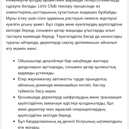
Инженерлік қолдау қызметінен жарамды гиперсілтемелерді
сұрауға болады. Loto Club тексеру процесінде өз
клиенттерінің шоттарының тұтастығын ешқашан бұзбайды.
Мұны істеу үшін сізге адамның растауын немесе жүргізуші
куәлігін ұсыну қажет. Бұл сіздің жеке куәлігіңіздің қауіпсіздігіне
кепілдік береді, сонымен қатар маңызды ұтыстарды алып
тастауға мүмкіндік береді. Тәуелсіздіктің басқа да нюанстары
туралы айтқанда, деректерді сақтау дилеммасын айналып
өту мүмкін емес.
Ойыншылар деңгейлері бар шеңберде жалтару
дағдыларын арттырады, сонымен қатар қылмыстық
қадамды ұстанады.
Егер жарнамалау автоматты түрде орындалса,
айнаның домендік мекенжайын енгізіп, бастау
түймесін басу керек.
Қосымшада деректерді шифрлаудың және транзакция
қауіпсіздігінің заманауи әдістері қолданылады, бұл
жеке деректер мен ақшалай операциялардың
қауіпсіздігіне кепілдік береді.
Бұл бағдарламаның ақ денелі болуының ықтималдығы
өте жоғары.