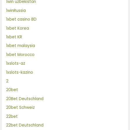
1win uzbekistan
1winRussia
1xbet casino BD
1xbet Korea
1xbet KR
1xbet malaysia
1xbet Morocco
1xslots-az
1xslots-kazino
2
20bet
20Bet Deutschland
20bet Schweiz
22bet
22bet Deutschland