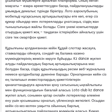
ұсынатын мүшелерге арналған платформа. Оның негізгі
мақсаты – өзара әрекеттесуден басқа, пайдаланушыларды
ұжымдық демалыс түрінде біріктіру. Лото аэроклубының
мобильді нұсқасының артықшылықтары өте көп, егер сіз
құмар ойындар мен лотереяларды ұнатсаңыз, сіздің жан
тыныштығыңыз жайлы болады. Сізге үнемі компьютерде
отырудың қажеті жоқ – таңдаған істеріңізбен айналысу үшін
сізге тек смартфон қажет.
Құрылғыны қолданғаннан кейін Құдай слоттар жасауға,
ставкаларды ойнауға, сондай-ақ балама казино
мүмкіндіктерінің жемісін көруге бұйырды. Kz dance жүктеп
алуды пайдаланудың барлық артықшылықтарына мас
болудан басқа, сіздің құрылғыңыздың ресми веб-журналына
немесе қолданбалар дүкеніне барады. Орнатқаннан кейін сіз
ең талапшыл инвесторлардың қажеттіліктерін
қанағаттандыруға арналған қону сатысының ыңғайлылығы
мен функционалдығын бағалай аласыз. Loto club kz dance
жүктеп алып, сонымен қатар онлайн лотереялар әлеміне
ену үшін қосымшаны орнатып, үйленсеңіз жеткілікті. Осыдан
кейін сіз кез келген уақытта ойынның барлық
артықшылықтарын пайдалануға мүмкіндік аласыз. Құмар