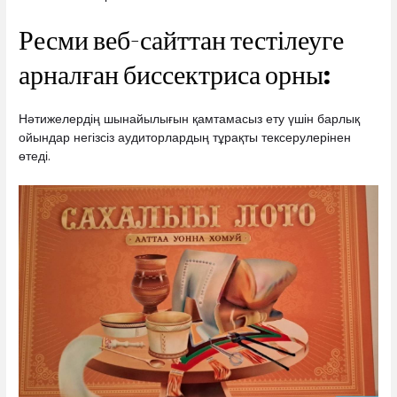
Ресми веб-сайттан тестілеуге
арналған биссектриса орны:
Нәтижелердің шынайылығын қамтамасыз ету үшін барлық
ойындар негізсіз аудиторлардың тұрақты тексерулерінен
өтеді.