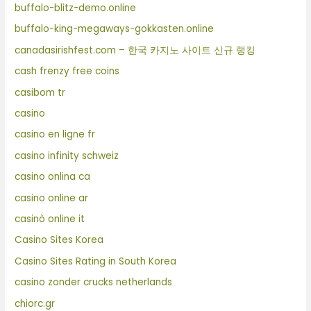
buffalo-blitz-demo.online
buffalo-king-megaways-gokkasten.online
canadasirishfest.com – 한국 카지노 사이트 신규 랭킹
cash frenzy free coins
casibom tr
casino
casino en ligne fr
casino infinity schweiz
casino onlina ca
casino online ar
casinò online it
Casino Sites Korea
Casino Sites Rating in South Korea
casino zonder crucks netherlands
chiorc.gr