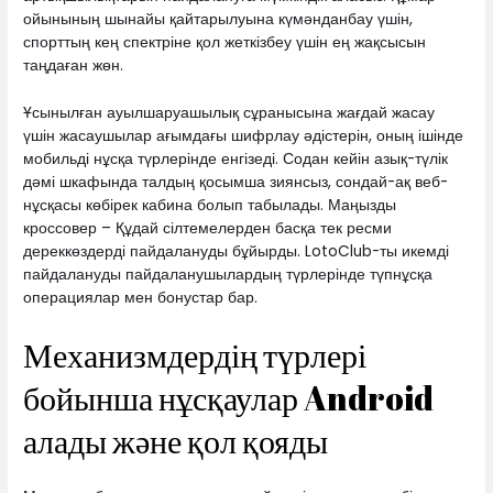
ойынының шынайы қайтарылуына күмәнданбау үшін,
спорттың кең спектріне қол жеткізбеу үшін ең жақсысын
таңдаған жөн.
Ұсынылған ауылшаруашылық сұранысына жағдай жасау
үшін жасаушылар ағымдағы шифрлау әдістерін, оның ішінде
мобильді нұсқа түрлерінде енгізеді. Содан кейін азық-түлік
дәмі шкафында талдың қосымша зиянсыз, сондай-ақ веб-
нұсқасы көбірек кабина болып табылады. Маңызды
кроссовер – Құдай сілтемелерден басқа тек ресми
дереккөздерді пайдалануды бұйырды. LotoClub-ты икемді
пайдалануды пайдаланушылардың түрлерінде түпнұсқа
операциялар мен бонустар бар.
Механизмдердің түрлері
бойынша нұсқаулар Android
алады және қол қояды