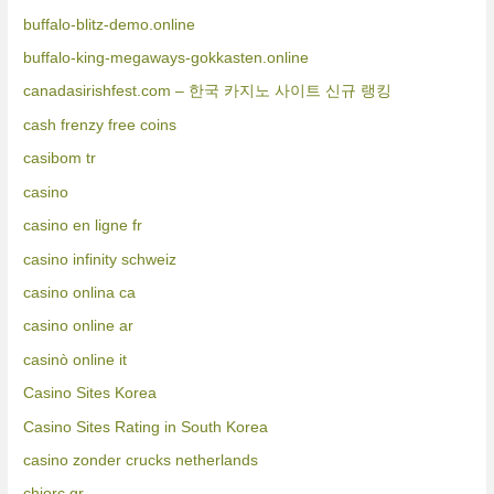
buffalo-blitz-demo.online
buffalo-king-megaways-gokkasten.online
canadasirishfest.com – 한국 카지노 사이트 신규 랭킹
cash frenzy free coins
casibom tr
casino
casino en ligne fr
casino infinity schweiz
casino onlina ca
casino online ar
casinò online it
Casino Sites Korea
Casino Sites Rating in South Korea
casino zonder crucks netherlands
chiorc.gr