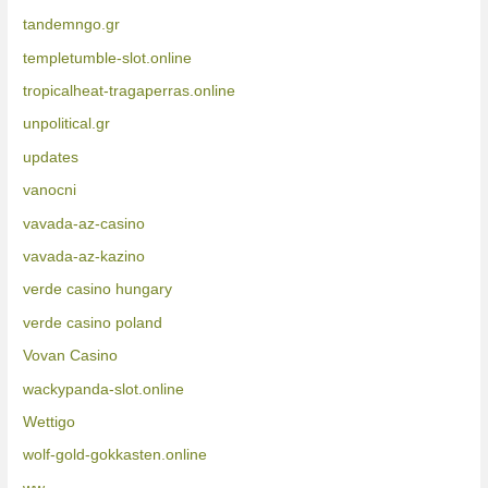
tandemngo.gr
templetumble-slot.online
tropicalheat-tragaperras.online
unpolitical.gr
updates
vanocni
vavada-az-casino
vavada-az-kazino
verde casino hungary
verde casino poland
Vovan Casino
wackypanda-slot.online
Wettigo
wolf-gold-gokkasten.online