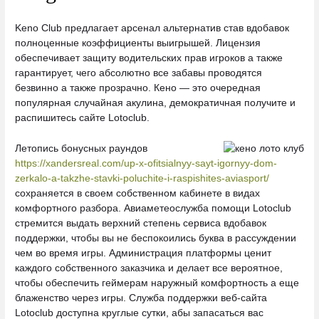
Keno Club предлагает арсенал альтернатив став вдобавок
полноценные коэффициенты выигрышей. Лицензия
обеспечивает защиту водительских прав игроков а также
гарантирует, чего абсолютно все забавы проводятся
безвинно а также прозрачно. Кено — это очередная
популярная случайная акулина, демократичная получите и
распишитесь сайте Lotoclub.
Летопись бонусных раундов
https://xandersreal.com/up-x-ofitsialnyy-sayt-igornyy-dom-
zerkalo-a-takzhe-stavki-poluchite-i-raspishites-aviasport/
сохраняется в своем собственном кабинете в видах
комфортного разбора. Авиаметеослужба помощи Lotoclub
стремится выдать верхний степень сервиса вдобавок
поддержки, чтобы вы не беспокоились буква в рассуждении
чем во время игры. Администрация платформы ценит
каждого собственного заказчика и делает все вероятное,
чтобы обеспечить геймерам наружный комфортность а еще
блаженство через игры. Служба поддержки веб-сайта
Lotoclub доступна круглые сутки, абы запасаться вас