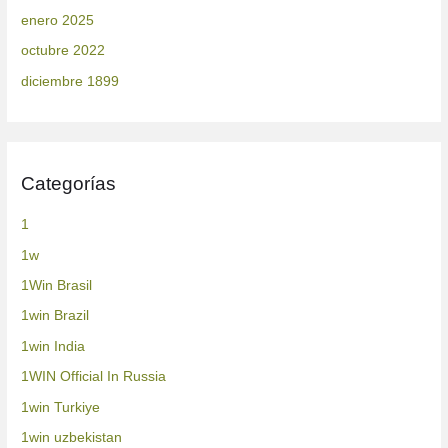
enero 2025
octubre 2022
diciembre 1899
Categorías
1
1w
1Win Brasil
1win Brazil
1win India
1WIN Official In Russia
1win Turkiye
1win uzbekistan