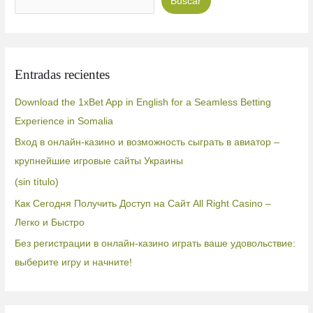
Buscar
Entradas recientes
Download the 1xBet App in English for a Seamless Betting
Experience in Somalia
Вход в онлайн-казино и возможность сыграть в авиатор –
крупнейшие игровые сайты Украины
(sin título)
Как Сегодня Получить Доступ на Сайт All Right Casino –
Легко и Быстро
Без регистрации в онлайн-казино играть ваше удовольствие:
выберите игру и начните!