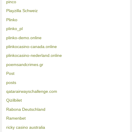
pinco
Playzilla Schweiz
Plinko
plinko_pl
plinko-demo.online
plinkocasino-canada.online
plinkocasino-nederland.online
poemsandcrimes.gr
Post
posts
qatarairwayschallenge.com
Qizilbilet
Rabona Deutschland
Ramenbet
ricky casino australia