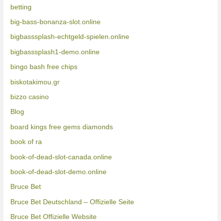
betting
big-bass-bonanza-slot.online
bigbasssplash-echtgeld-spielen.online
bigbasssplash1-demo.online
bingo bash free chips
biskotakimou.gr
bizzo casino
Blog
board kings free gems diamonds
book of ra
book-of-dead-slot-canada.online
book-of-dead-slot-demo.online
Bruce Bet
Bruce Bet Deutschland – Offizielle Seite
Bruce Bet Offizielle Website