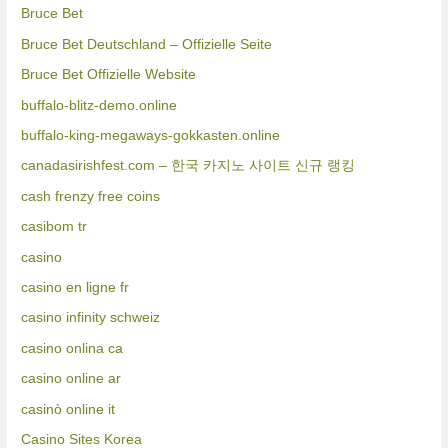
Bruce Bet
Bruce Bet Deutschland – Offizielle Seite
Bruce Bet Offizielle Website
buffalo-blitz-demo.online
buffalo-king-megaways-gokkasten.online
canadasirishfest.com – 한국 카지노 사이트 신규 랭킹
cash frenzy free coins
casibom tr
casino
casino en ligne fr
casino infinity schweiz
casino onlina ca
casino online ar
casinò online it
Casino Sites Korea