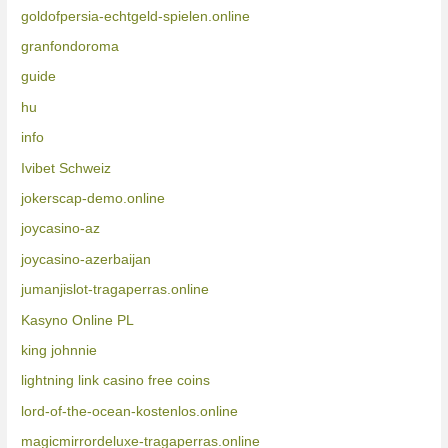
goldofpersia-echtgeld-spielen.online
granfondoroma
guide
hu
info
Ivibet Schweiz
jokerscap-demo.online
joycasino-az
joycasino-azerbaijan
jumanjislot-tragaperras.online
Kasyno Online PL
king johnnie
lightning link casino free coins
lord-of-the-ocean-kostenlos.online
magicmirrordeluxe-tragaperras.online