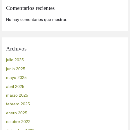
Comentarios recientes
No hay comentarios que mostrar.
Archivos
julio 2025
junio 2025
mayo 2025
abril 2025
marzo 2025
febrero 2025
enero 2025
octubre 2022