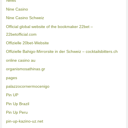
News
Nine Casino
Nine Casino Schweiz
Official global website of the bookmaker 22bet –
22betofficial.com
Offizielle 20bet-Website
Offizielle Bahigo-Mirrorsite in der Schweiz – cocktailsbitters.ch
online casino au
organismosathinas.gr
pages
palazzocornermocenigo
Pin UP
Pin Up Brazil
Pin Up Peru
pin-up-kazino-uz.net