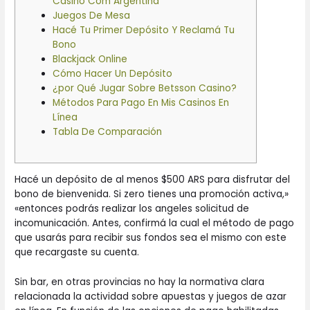
Casino Com Argentina
Juegos De Mesa
Hacé Tu Primer Depósito Y Reclamá Tu
Bono
Blackjack Online
Cómo Hacer Un Depósito
¿por Qué Jugar Sobre Betsson Casino?
Métodos Para Pago En Mis Casinos En
Línea
Tabla De Comparación
Hacé un depósito de al menos $500 ARS para disfrutar del
bono de bienvenida. Si zero tienes una promoción activa,»
«entonces podrás realizar los angeles solicitud de
incomunicación. Antes, confirmá la cual el método de pago
que usarás para recibir sus fondos sea el mismo con este
que recargaste su cuenta.
Sin bar, en otras provincias no hay la normativa clara
relacionada la actividad sobre apuestas y juegos de azar