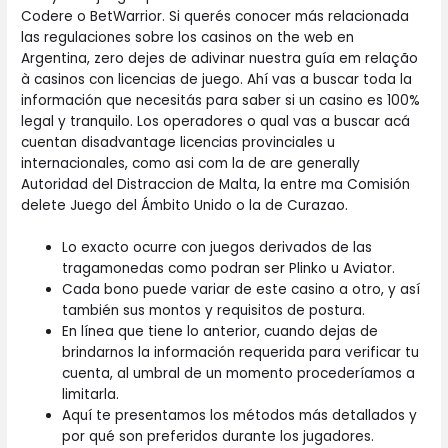
Codere o BetWarrior. Si querés conocer más relacionada
las regulaciones sobre los casinos on the web en
Argentina, zero dejes de adivinar nuestra guía em relação
à casinos con licencias de juego. Ahí vas a buscar toda la
información que necesitás para saber si un casino es 100%
legal y tranquilo. Los operadores o qual vas a buscar acá
cuentan disadvantage licencias provinciales u
internacionales, como asi com la de are generally
Autoridad del Distraccion de Malta, la entre ma Comisión
delete Juego del Ámbito Unido o la de Curazao.
Lo exacto ocurre con juegos derivados de las
tragamonedas como podran ser Plinko u Aviator.
Cada bono puede variar de este casino a otro, y así
también sus montos y requisitos de postura.
En línea que tiene lo anterior, cuando dejas de
brindarnos la información requerida para verificar tu
cuenta, al umbral de un momento procederíamos a
limitarla.
Aquí te presentamos los métodos más detallados y
por qué son preferidos durante los jugadores.