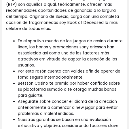
(RTP) son aquellas o qual, teóricamente, ofrecen mas
recomendables oportunidades de ganancia a lo largura
del tiempo. Originario de Suecia, carga con una completa
ocasion de tragamonedas soy Book of Deceased la más
célebre de todas ellas.
En el sportivo mundo de los juegos de casino durante
línea, los bonos y promociones sony ericsson han
establecido asi como uno de los factores más
atractivos em virtude de captar la atención de los
usuarios.
Por esta razón cuenta con validez afin de operar de
foma segura internacionalmente.
Betsson Casino te premia por haber confiado sobre
su plataforma sumado a te otorga muchas bonos
para guiarte.
Asegurate sobre conocer el idioma de la direccion
anteriormente a comenzar a new jugar para evitar
problemas o malentendidos.
Nuestras garantias se basan en una evaluación
exhaustiva y objetiva, considerando factores clave