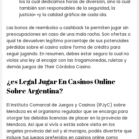
los la cual dedicamos horas de diversión, sino la cual
también son responsables de la seguridad, la
justicia» «y la calidad gráfica de cada ida.
Las bonos de reembolso u cashback te permiten jugar sin
preocupaciones en caso de una mala racha. Son ofertas o
qual te devuelven legítimo porcentaje de sus potenciales
pérdidas sobre el casino sobre forma de crédito para
seguir jugando. En resumen, debes estar seguro la cual no
violas una ley al encajar con las tragamonedas, ruletas y
demás juegos de Their Córdoba Casino.
¿es Legal Jugar En Casinos Online
Sobre Argentina?
El Instituto Comarcal de Juegos y Casinos (IPJyC) sobre
Mendoza es el organismo regulador que se encarga para
otorgar las debidas licencias de placer en la provincia de
Mendoza. Así que si vivís o estás sobre visita en los
angeles provincia del sol y el morapio, podés divertirte que
incluye tus juegos preferidos en casinos online como