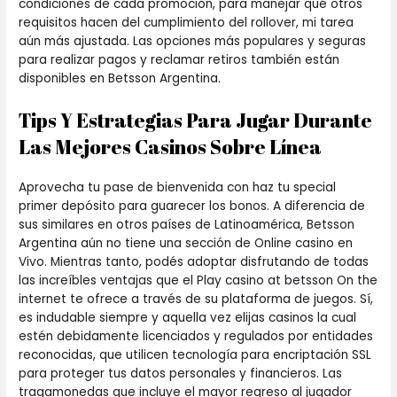
condiciones de cada promoción, para manejar qué otros
requisitos hacen del cumplimiento del rollover, mi tarea
aún más ajustada. Las opciones más populares y seguras
para realizar pagos y reclamar retiros también están
disponibles en Betsson Argentina.
Tips Y Estrategias Para Jugar Durante
Las Mejores Casinos Sobre Línea
Aprovecha tu pase de bienvenida con haz tu special
primer depósito para guarecer los bonos. A diferencia de
sus similares en otros países de Latinoamérica, Betsson
Argentina aún no tiene una sección de Online casino en
Vivo. Mientras tanto, podés adoptar disfrutando de todas
las increíbles ventajas que el Play casino at betsson On the
internet te ofrece a través de su plataforma de juegos. Sí,
es indudable siempre y aquella vez elijas casinos la cual
estén debidamente licenciados y regulados por entidades
reconocidas, que utilicen tecnología para encriptación SSL
para proteger tus datos personales y financieros. Las
tragamonedas que incluye el mayor regreso al jugador