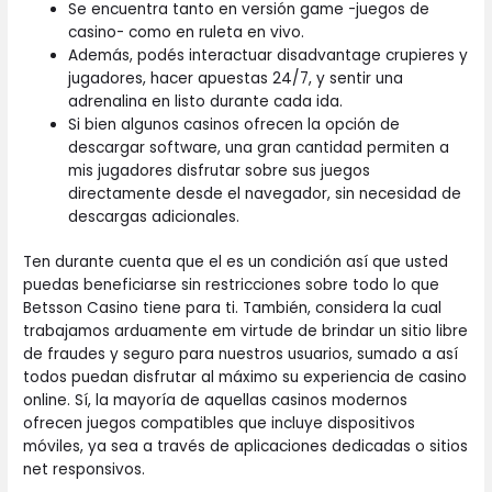
Se encuentra tanto en versión game -juegos de
casino- como en ruleta en vivo.
Además, podés interactuar disadvantage crupieres y
jugadores, hacer apuestas 24/7, y sentir una
adrenalina en listo durante cada ida.
Si bien algunos casinos ofrecen la opción de
descargar software, una gran cantidad permiten a
mis jugadores disfrutar sobre sus juegos
directamente desde el navegador, sin necesidad de
descargas adicionales.
Ten durante cuenta que el es un condición así que usted
puedas beneficiarse sin restricciones sobre todo lo que
Betsson Casino tiene para ti. También, considera la cual
trabajamos arduamente em virtude de brindar un sitio libre
de fraudes y seguro para nuestros usuarios, sumado a así
todos puedan disfrutar al máximo su experiencia de casino
online. Sí, la mayoría de aquellas casinos modernos
ofrecen juegos compatibles que incluye dispositivos
móviles, ya sea a través de aplicaciones dedicadas o sitios
net responsivos.