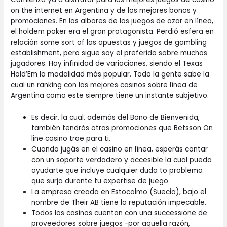
on the internet en Argentina y de los mejores bonos y
promociones. En los albores de los juegos de azar en línea,
el holdem poker era el gran protagonista. Perdió esfera en
relación some sort of las apuestas y juegos de gambling
establishment, pero sigue soy el preferido sobre muchos
jugadores. Hay infinidad de variaciones, siendo el Texas
Hold’Em la modalidad más popular. Todo la gente sabe la
cual un ranking con las mejores casinos sobre línea de
Argentina como este siempre tiene un instante subjetivo.
Es decir, la cual, además del Bono de Bienvenida,
también tendrás otras promociones que Betsson On
line casino trae para ti.
Cuando jugás en el casino en línea, esperás contar
con un soporte verdadero y accesible la cual pueda
ayudarte que incluye cualquier duda to problema
que surja durante tu expertise de juego.
La empresa creada en Estocolmo (Suecia), bajo el
nombre de Their AB tiene la reputación impecable.
Todos los casinos cuentan con una successione de
proveedores sobre juegos -por aquella razón,