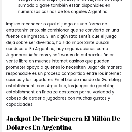
sumado a gane también están disponibles en
numerosos casinos de los angeles Argentina.
Implica reconocer o qual el juego es una forma de
entretenimiento, sin comisionar que se convierta en una
fuente de ingresos. Si en algún rato sentís que el juego
deja sobre ser divertido, ha sido importante buscar
conduce a. En Argentina, hay organizaciones como
Jugadores Anónimos y softwares de autoexclusión en
vente libre en muchos internet casinos que pueden
prometer apoyo a quienes lo necesiten. Jugar de manera
responsable es un proceso compartido entre los internet
casinos y los jugadores. En el blando mundo de Gambling
establishment. com Argentina, los juegos de gambling
establishment en línea ze destacan por su variedad y
cabeza de atraer a jugadores con muchas gustos y
capacidades.
Jackpot De Their Supera El Millón De
Dólares En Argentina