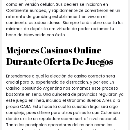
como en versión cellular. Sus dealers se iniciaron en
Continente europeo, y rápidamente ze convirtieron en un
referente de gambling establishment en vivo en el
continente estadounidense. Siempre tené sobre cuenta los
mínimos de depósito em virtude de poder reclamar tu
bono de bienvenida con éxito.
Mejores Casinos Online
Durante Oferta De Juegos
Entendemos o qual la elección de casino correcto sera
crucial para tu experiencia de distraccion, y por eso En
Casino. possuindo Argentina nos tomamos este proceso
bastante en serio. Una quincena de provincias regularon ya
este juego en línea, incluído el Grandma Buenos Aires o la
propia CABA. Esto hace la cual la cuestión legal sea algo
compleja, pues difiere para otros países lo que Colombia
donde existe un regulador» «some sort of nivel nacional.
Tanto los principales operadores del mundo como los