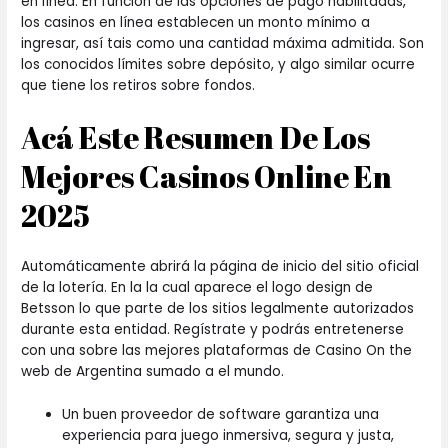
en línea. En función de las opciones de pago habilitadas,
los casinos en línea establecen un monto mínimo a
ingresar, así tais como una cantidad máxima admitida. Son
los conocidos límites sobre depósito, y algo similar ocurre
que tiene los retiros sobre fondos.
Acá Este Resumen De Los
Mejores Casinos Online En
2025
Automáticamente abrirá la página de inicio del sitio oficial
de la lotería. En la la cual aparece el logo design de
Betsson lo que parte de los sitios legalmente autorizados
durante esta entidad. Regístrate y podrás entretenerse
con una sobre las mejores plataformas de Casino On the
web de Argentina sumado a el mundo.
Un buen proveedor de software garantiza una
experiencia para juego inmersiva, segura y justa,