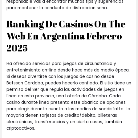
responsable vas a encontrar muchos tips y sugerencias
para mantener la conducta de distraccion sana.
Ranking De Casinos On The
Web En Argentina Febrero
2025
Ha ofrecido servicios para juegos de circunstancia y
entretenimiento on-line desde hace más de medio época.
Si deseas divertirte con los juegos de casino desde
Betsson Córdoba, puedes hacerlo confiado. El sitio tiene un
permiso del Ser que regula las actividades de juegos en
línea en esta provincia, una Lotería de Córdoba. Cada
casino durante línea presenta este abanico de opciones
para elegir durante cuanto a los medios de soddisfatto. La
mayoría tienen tarjetas de crédito/débito, billeteras
electrónicas, transferencias y en cierto casos, también
criptoactivos.