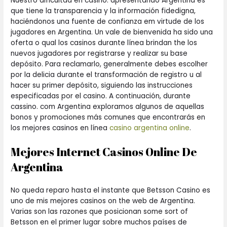
Nuestro dificultad en casino. apresentando Argentina es
que tiene la transparencia y la información fidedigna,
haciéndonos una fuente de confianza em virtude de los
jugadores en Argentina. Un vale de bienvenida ha sido una
oferta o qual los casinos durante línea brindan the los
nuevos jugadores por registrarse y realizar su base
depósito. Para reclamarlo, generalmente debes escolher
por la delicia durante el transformación de registro u al
hacer su primer depósito, siguiendo las instrucciones
especificadas por el casino. A continuación, durante
cassino. com Argentina exploramos algunos de aquellas
bonos y promociones más comunes que encontrarás en
los mejores casinos en línea
casino argentina online
.
Mejores Internet Casinos Online De
Argentina
No queda reparo hasta el instante que Betsson Casino es
uno de mis mejores casinos on the web de Argentina.
Varias son las razones que posicionan some sort of
Betsson en el primer lugar sobre muchos países de