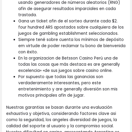
usando generadores de números aleatorios (RNG)
afin de asegurar resultados imparciales en cada
trastada.
Gana un ticket afin de el sorteo durante cada $2.
four hundred ARS apostados sobre cualquiera de los
juegos de gambling establishment seleccionados.
Siempre tené sobre cuenta los mínimos de depósito
em virtude de poder reclamar tu bono de bienvenida
con éxito.
En la organizacion de Betsson Casino Perú una de
todas las cosas que más destaca es are generally
excelencia» «de sus juegos sobre casino online.
Por supuesto que todas las ganancias son
verdaderamente interesantes, pero este
entretenimiento y are generally diversión son mis
motivos principales afin de jugar.
Nuestras garantias se basan durante una evaluación
exhaustiva y objetiva, considerando factores clave asi
como la seguridad, los angeles diversidad de juegos, la
calidad del soporte al usuario y la compromiso social.