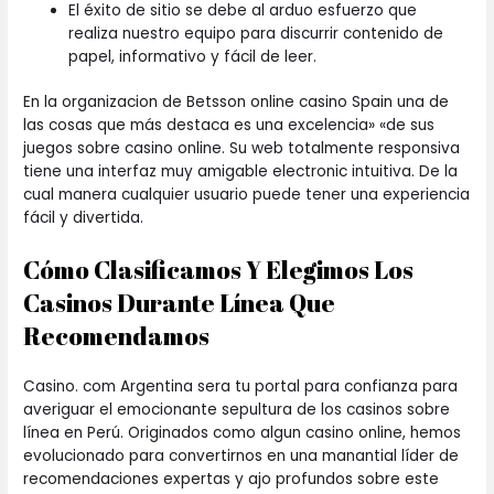
El éxito de sitio se debe al arduo esfuerzo que
realiza nuestro equipo para discurrir contenido de
papel, informativo y fácil de leer.
En la organizacion de Betsson online casino Spain una de
las cosas que más destaca es una excelencia» «de sus
juegos sobre casino online. Su web totalmente responsiva
tiene una interfaz muy amigable electronic intuitiva. De la
cual manera cualquier usuario puede tener una experiencia
fácil y divertida.
Cómo Clasificamos Y Elegimos Los
Casinos Durante Línea Que
Recomendamos
Casino. com Argentina sera tu portal para confianza para
averiguar el emocionante sepultura de los casinos sobre
línea en Perú. Originados como algun casino online, hemos
evolucionado para convertirnos en una manantial líder de
recomendaciones expertas y ajo profundos sobre este