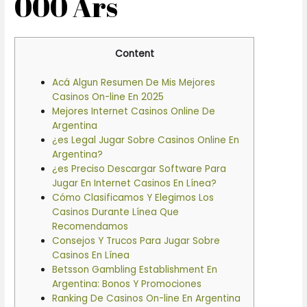
000 Ars
Content
Acá Algun Resumen De Mis Mejores
Casinos On-line En 2025
Mejores Internet Casinos Online De
Argentina
¿es Legal Jugar Sobre Casinos Online En
Argentina?
¿es Preciso Descargar Software Para
Jugar En Internet Casinos En Línea?
Cómo Clasificamos Y Elegimos Los
Casinos Durante Línea Que
Recomendamos
Consejos Y Trucos Para Jugar Sobre
Casinos En Línea
Betsson Gambling Establishment En
Argentina: Bonos Y Promociones
Ranking De Casinos On-line En Argentina