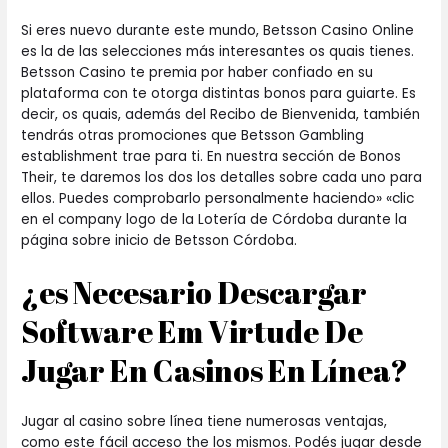
Si eres nuevo durante este mundo, Betsson Casino Online
es la de las selecciones más interesantes os quais tienes.
Betsson Casino te premia por haber confiado en su
plataforma con te otorga distintas bonos para guiarte. Es
decir, os quais, además del Recibo de Bienvenida, también
tendrás otras promociones que Betsson Gambling
establishment trae para ti. En nuestra sección de Bonos
Their, te daremos los dos los detalles sobre cada uno para
ellos. Puedes comprobarlo personalmente haciendo» «clic
en el company logo de la Lotería de Córdoba durante la
página sobre inicio de Betsson Córdoba.
¿es Necesario Descargar
Software Em Virtude De
Jugar En Casinos En Línea?
Jugar al casino sobre línea tiene numerosas ventajas,
como este fácil acceso the los mismos. Podés jugar desde