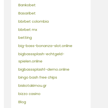
Bankobet
Basaribet
bbrbet colombia
bbrbet mx
betting
big-bass-bonanza-slot.online
bigbasssplash-echtgeld-
spielen.online
bigbasssplash1-demo.online
bingo bash free chips
biskotakimou.gr
bizzo casino
Blog