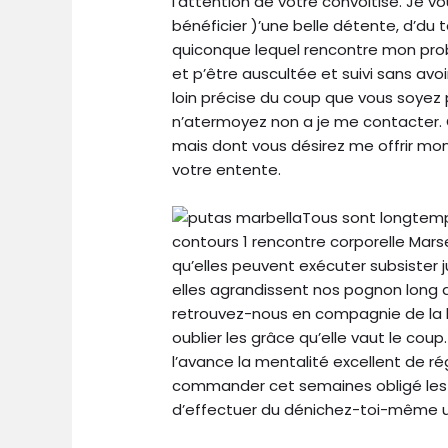
l’attention de votre convoitise. Je 
bénéficier )’une belle détente, d’du
quiconque lequel rencontre mon pro
et p’être auscultée et suivi sans avoi
loin précise du coup que vous soyez 
n’atermoyez non a je me contacter.
mais dont vous désirez me offrir mon
votre entente.
Tous sont longtemp
contours 1 rencontre corporelle Mars
qu’elles peuvent exécuter subsister 
elles agrandissent nos pognon long 
retrouvez-nous en compagnie de la
oublier les grâce qu’elle vaut le cou
l’avance la mentalité excellent de r
commander cet semaines obligé l
d’effectuer du dénichez-toi-même un