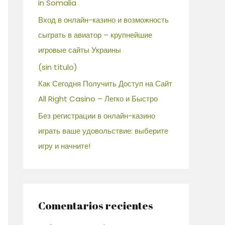
in Somalia
Вход в онлайн-казино и возможность
сыграть в авиатор – крупнейшие
игровые сайты Украины
(sin título)
Как Сегодня Получить Доступ на Сайт
All Right Casino – Легко и Быстро
Без регистрации в онлайн-казино
играть ваше удовольствие: выберите
игру и начните!
Comentarios recientes