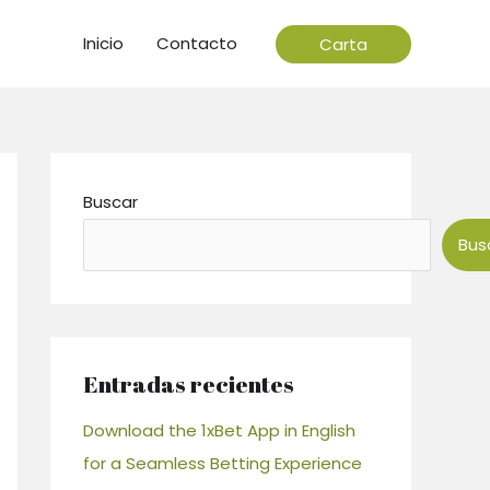
Inicio
Contacto
Carta
Buscar
Bus
Entradas recientes
Download the 1xBet App in English
for a Seamless Betting Experience