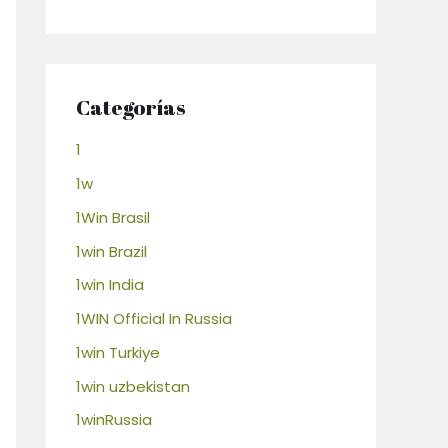
Categorías
1
1w
1Win Brasil
1win Brazil
1win India
1WIN Official In Russia
1win Turkiye
1win uzbekistan
1winRussia