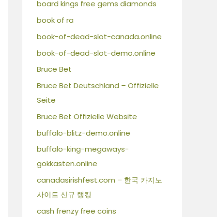
board kings free gems diamonds
book of ra
book-of-dead-slot-canada.online
book-of-dead-slot-demo.online
Bruce Bet
Bruce Bet Deutschland – Offizielle
Seite
Bruce Bet Offizielle Website
buffalo-blitz-demo.online
buffalo-king-megaways-
gokkasten.online
canadasirishfest.com – 한국 카지노
사이트 신규 랭킹
cash frenzy free coins