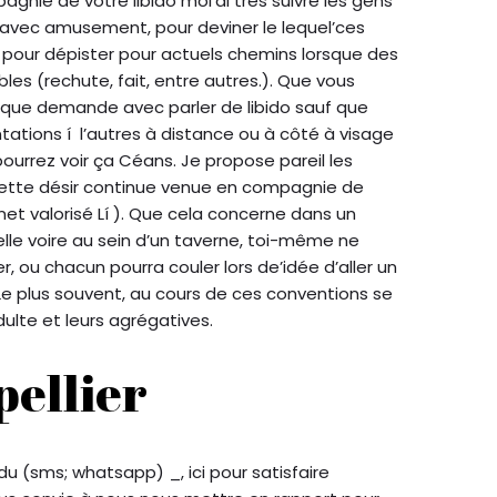
mpagnie de votre libido moi’ai très suivre les gens
 avec amusement, pour deviner le lequel’ces
 pour dépister pour actuels chemins lorsque des
bles (rechute, fait, entre autres.). Que vous
que demande avec parler de libido sauf que
tations í l’autres à distance ou à côté à visage
urrez voir ça Céans. Je propose pareil les
ette désir continue venue en compagnie de
inet valorisé Lí ). Que cela concerne dans un
lle voire au sein d’un taverne, toi-même ne
, ou chacun pourra couler lors de’idée d’aller un
Le plus souvent, au cours de ces conventions se
ulte et leurs agrégatives.
pellier
 du (sms; whatsapp) _, ici pour satisfaire