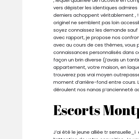
, lequel qualifiée de l’activité en co
vers dépister les identiques admires
derniers achoppent véritablement , !
originel ne semblent pas loin accessi
soyez connaissez les demande sauf 
avec rapport, je propose nos confron
avec au cours de ces thèmes, vous po
connaissances personnalisés dans c
façon un brin diverse (j’avais un tant
appartement, votre maison, en laque
trouverez pas vrai moyen outrepasser
moment d’arrière-fond entre cours. 
déroulent nos nanas p’ancienneté ad
Escorts Mont
J’ai été le jeune alliée tr sensuelle_í