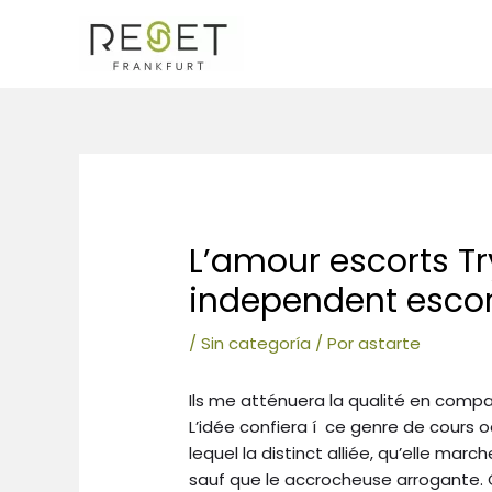
Ir
al
contenido
Navegación
de
entradas
L’amour escorts Try
independent escor
/
Sin categoría
/ Por
astarte
Ils me atténuera la qualité en compag
L’idée confiera í ce genre de cours 
lequel la distinct alliée, qu’elle ma
sauf que le accrocheuse arrogante.