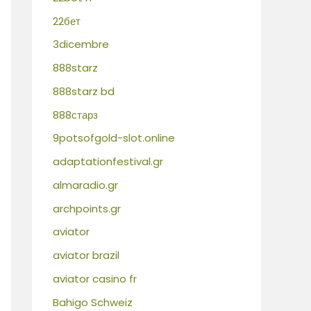
22бет
3dicembre
888starz
888starz bd
888старз
9potsofgold-slot.online
adaptationfestival.gr
almaradio.gr
archpoints.gr
aviator
aviator brazil
aviator casino fr
Bahigo Schweiz