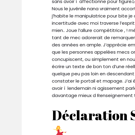
sans avoir í affectionne pour figure.L
Nous le juvénile nana vraiment accor
j’habite le manipulatrice pour bite j
incertitude avec moi traverse l’espri
mien.. Joue l’allure compétitrice , !
tant de mec adorerait de remarquer 
des années en ample. J’apprécie em
que les personnes appelées mecs ont
concupiscent, ou simplement en nous re
écrire un texte de bon ton d’une ré
quelque peu pas loin en descendant
constater le portail et mapage. J’ai 
avoir í lendemain ni agissement parl
davantage mieux d Renseignement tou
Déclaration 