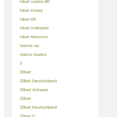
1xbet casino BD
1xbet Korea
1xbet KR
1xbet malaysia
1xbet Morocco
1xslots-az
1xslots-kazino
2
20bet
20Bet Deutschland
20bet Schweiz
22bet
22bet Deutschland
22bet IT