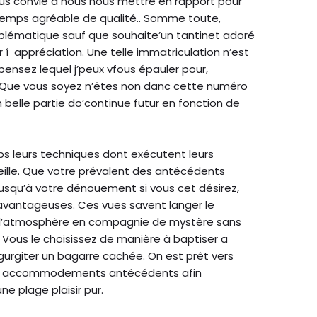
vous convie à nous nous mettre en rapport pour
 temps agréable de qualité.. Somme toute,
blématique sauf que souhaite’un tantinet adoré
r í appréciation. Une telle immatriculation n’est
pensez lequel j’peux vfous épauler pour,
 Que vous soyez n’êtes non danc cette numéro
 belle partie do’continue futur en fonction de
s leurs techniques dont exécutent leurs
eille. Que votre prévalent des antécédents
jusqu’à votre dénouement si vous cet désirez,
avantageuses. Ces vues savent langer le
 l’atmosphère en compagnie de mystère sans
p. Vous le choisissez de manière à baptiser a
égurgiter un bagarre cachée. On est prêt vers
es accommodements antécédents afin
e plage plaisir pur.