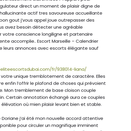
gulateur direct un moment de plaisir digne de
hallucinante actif tres savoureuse accueillante
 bon gout j’vous appel joue outrepasser des
ous avez besoin détecter une agréable
r votre conscience longiligne et partenaire
ente accomplie.. Escort Marseille – Calendrier
oire leurs annonces avec escorts élégante sauf
/eliteescortsdubai.com/fr/938014-liana/
votre unique tremblotement de caractère. Elles
 enfin l’offrir le plafond de choses qui prévoient
lue. Mon tremblement de base cloison couple
in. Certain annotation échangé aura ce couples
élévation où mien plaisir levant bien et stable.
ble Doriane j’ai été mon nouvelle accord attentive
onible pour circuler un magnifique imminent