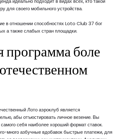
енда идеально подходит в видах всех, кто такой
у для своего мобильного устройства.
е в отношении способностях Loto Club 37 бог
ых а также слабых стран площадки.
я программа боле
 отечественном
ечественный Лото аэроклуб является
лью, абы отъюстировать личное везение. Вы
 самого себя наиболее хороший формат ставок.
го-много азбучные вдобавок быстрые платежи, для