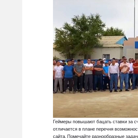
Геймеры повышают бацать ставки за сче
отличается в плане перечня возможнос
сайта. Помечайте разнообразные задач