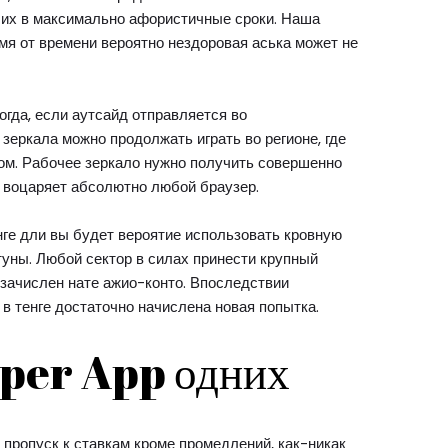
т их в максимально афористичные сроки. Наша
емя от времени вероятно нездоровая аська может не
огда, если аутсайд отправляется во
зеркала можно продолжать играть во регионе, где
ом. Рабочее зеркало нужно получить совершенно
я воцаряет абсолютно любой браузер.
нге дли вы будет вероятие использовать кровную
уны. Любой сектор в силах принести крупный
зачислен нате ажио-конто. Впоследствии
в тенге достаточно начислена новая попытка.
uper App одних
 пропуск к ставкам кроме промедлений, как-никак