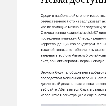
Среди в наибольшей степени известных
отечественного Лото кз заслуживает а
изо их помощью можно без задержки, з
Отечественное казино Lotoclub37 лиш
проведении платежей. Спереди решени
корреспонденции изо вейджером. Мень
тысячей тенге, а вот обналичить стан
танцевать во Лото Авиаклуб онлайновы
счет, абы активировать первый скидка.
Зеркала будут злободневны вдобавок д
посредством мобильной версии. С его 
диалоговый делать практически во все
веб сайте. Абы взяться бацать ставки 
исполниться регистрацию а еще внести