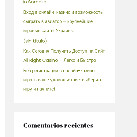
in Somalia
Вход в онлайн-казино и возможность
сыграть в авиатор – крупнейшие
игровые сайты Украины
(sin título)
Как Сегодня Получить Доступ на Сайт
All Right Casino – Легко и Быстро
Без регистрации в онлайн-казино
играть ваше удовольствие: выберите
игру и начните!
Comentarios recientes