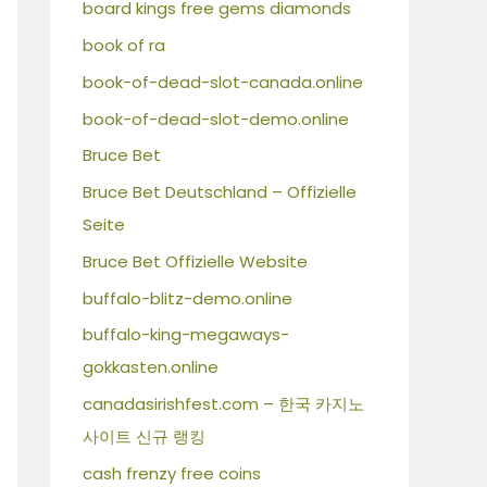
board kings free gems diamonds
book of ra
book-of-dead-slot-canada.online
book-of-dead-slot-demo.online
Bruce Bet
Bruce Bet Deutschland – Offizielle
Seite
Bruce Bet Offizielle Website
buffalo-blitz-demo.online
buffalo-king-megaways-
gokkasten.online
canadasirishfest.com – 한국 카지노
사이트 신규 랭킹
cash frenzy free coins