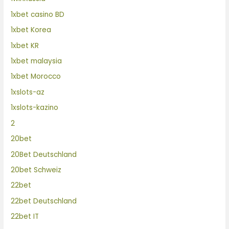
1xbet casino BD
1xbet Korea
1xbet KR
1xbet malaysia
1xbet Morocco
1xslots-az
1xslots-kazino
2
20bet
20Bet Deutschland
20bet Schweiz
22bet
22bet Deutschland
22bet IT