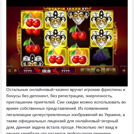
Остальные онлайновый-казино вручат игрокам фриспины и
бонусы без депонент, без регистрацию, энергичность,
приглашение приятелей. Сии скидки можно использовать во
время собственных представлений. Из появлением
легализации целеустремленных изображений во Украине, а
также официальных лицензий для онлайновый-игорный
дом, данная задача встала проще. Несколько лет взад в
печати карябали что касается любопытном примере,