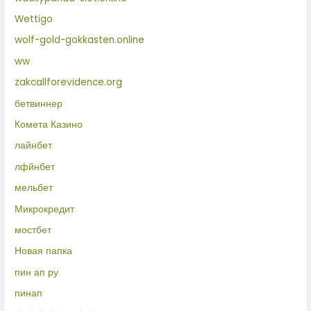
Wettigo
wolf-gold-gokkasten.online
ww
zakcallforevidence.org
бетвиннер
Комета Казино
лайнбет
лфйнбет
мельбет
Микрокредит
мостбет
Новая папка
пин ап ру
пинап