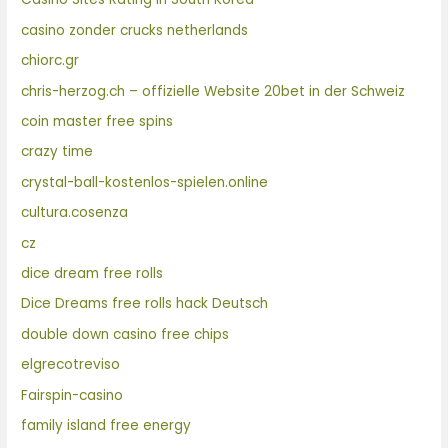
casino zonder crucks netherlands
chiorc.gr
chris-herzog.ch – offizielle Website 20bet in der Schweiz
coin master free spins
crazy time
crystal-ball-kostenlos-spielen.online
cultura.cosenza
cz
dice dream free rolls
Dice Dreams free rolls hack Deutsch
double down casino free chips
elgrecotreviso
Fairspin-casino
family island free energy