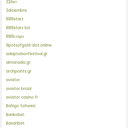
22бет
3dicembre
888starz
888starz bd
888старз
9potsofgold-slot.online
adaptationfestival.gr
almaradio.gr
archpoints.gr
aviator
aviator brazil
aviator casino fr
Bahigo Schweiz
Bankobet
Basaribet