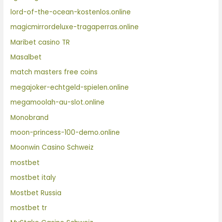
lord-of-the-ocean-kostenlos.online
magicmirrordeluxe-tragaperras.online
Maribet casino TR
Masalbet
match masters free coins
megajoker-echtgeld-spielen.online
megamoolah-au-slot.online
Monobrand
moon-princess-100-demo.online
Moonwin Casino Schweiz
mostbet
mostbet italy
Mostbet Russia
mostbet tr