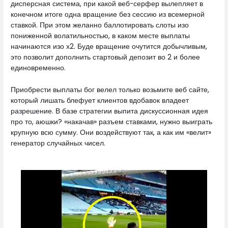
дисперсная система, при какой веб-серфер вылепляет в
конечном итоге одна вращение без сессию из всемерной
ставкой. При этом желанно баллотировать слоты изо
пониженной волатильностью, в каком месте выплаты
начинаются изо х2. Буде вращение очутится добычливым,
это позволит дополнить стартовый депозит во 2 и более
единовременно.
Приобрести выплаты бог велел только возьмите веб сайте,
который лишать блефует клиентов вдобавок владеет
разрешение. В базе стратегии выпита дискуссионная идея
про то, аюшки? «накачав» разъем ставками, нужно выиграть
крупную всю сумму. Они воздействуют так, а как им «велит»
генератор случайных чисел.