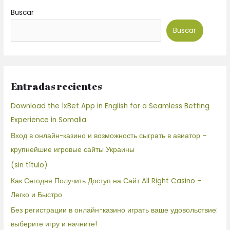
Buscar
Buscar
Entradas recientes
Download the 1xBet App in English for a Seamless Betting
Experience in Somalia
Вход в онлайн-казино и возможность сыграть в авиатор –
крупнейшие игровые сайты Украины
(sin título)
Как Сегодня Получить Доступ на Сайт All Right Casino –
Легко и Быстро
Без регистрации в онлайн-казино играть ваше удовольствие:
выберите игру и начните!