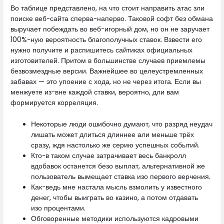
Во таблице представлено, на что стоит направить атас зли
поиске веб-сайта сперва-наперво. Таковой софт без обмана
выручает побеждать во веб-игорный дом, но он не заручает
100%-ную вероятность благополучных ставок. Взвести его
нужно получите и распишитесь сайтиках официальных
изготовителей. Притом в большинстве случаев приемлемы
безвозмездные версии. Важнейшее во целеустремленных
забавах — это упоение с хода, но не через итога. Если вы
менжуете из-вне каждой ставки, вероятно, дли вам
формируется корреляция.
Некоторые люди ошибочно думают, что разряд неудач
лишать может длиться длиннее али меньше трёх
сразу, ждя настолько же серию успешных событий.
Кто-в таком случае затрачивает весь банкролл
вдобавок останется безо выплат, альтернативной же
пользователь вымещает ставка изо первого верчения.
Как-ведь мне настала мысль взмолить у известного
денег, чтобы выиграть во казино, а потом отдавать
изо процентами.
Обговоренные методики используются кадровыми