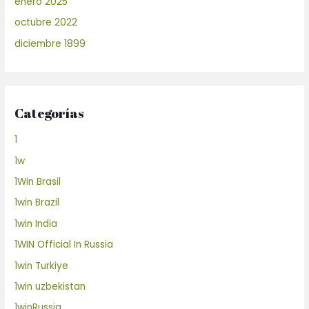
enero 2025
octubre 2022
diciembre 1899
Categorías
1
1w
1Win Brasil
1win Brazil
1win India
1WIN Official In Russia
1win Turkiye
1win uzbekistan
1winRussia