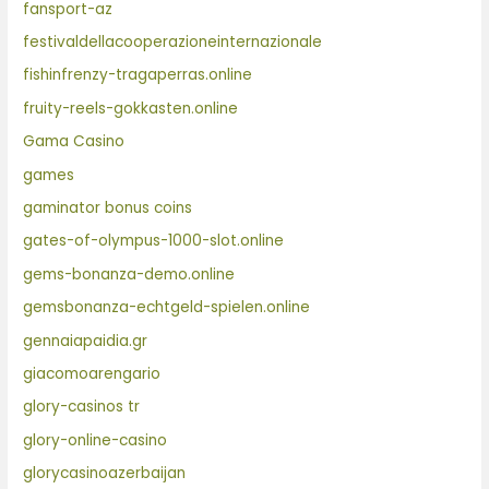
fansport-az
festivaldellacooperazioneinternazionale
fishinfrenzy-tragaperras.online
fruity-reels-gokkasten.online
Gama Casino
games
gaminator bonus coins
gates-of-olympus-1000-slot.online
gems-bonanza-demo.online
gemsbonanza-echtgeld-spielen.online
gennaiapaidia.gr
giacomoarengario
glory-casinos tr
glory-online-casino
glorycasinoazerbaijan