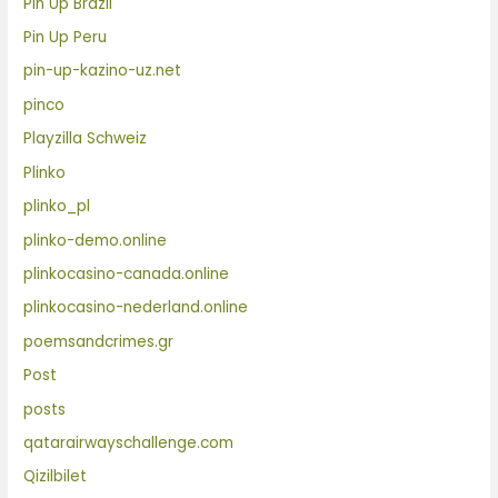
Pin Up Brazil
Pin Up Peru
pin-up-kazino-uz.net
pinco
Playzilla Schweiz
Plinko
plinko_pl
plinko-demo.online
plinkocasino-canada.online
plinkocasino-nederland.online
poemsandcrimes.gr
Post
posts
qatarairwayschallenge.com
Qizilbilet