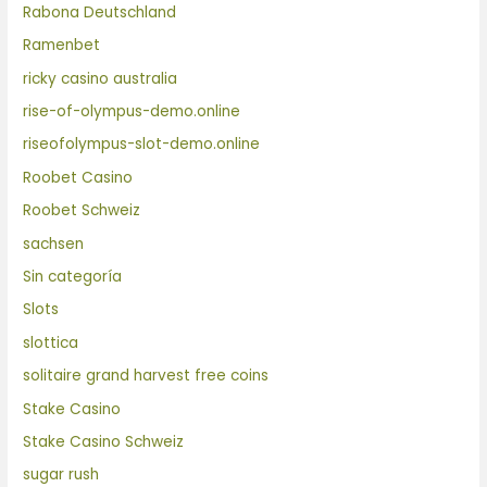
Rabona Deutschland
Ramenbet
ricky casino australia
rise-of-olympus-demo.online
riseofolympus-slot-demo.online
Roobet Casino
Roobet Schweiz
sachsen
Sin categoría
Slots
slottica
solitaire grand harvest free coins
Stake Casino
Stake Casino Schweiz
sugar rush