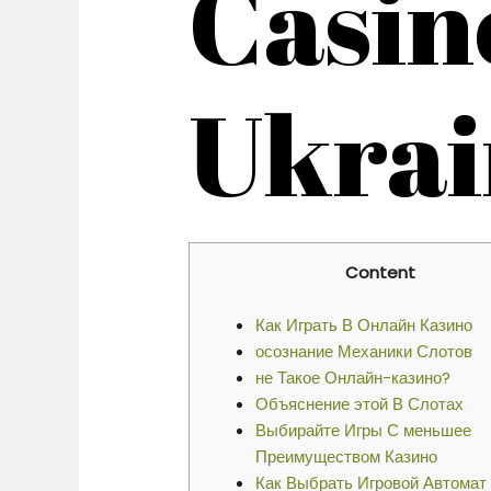
Casin
Ukrain
Content
Как Играть В Онлайн Казино
осознание Механики Слотов
не Такое Онлайн-казино?
Объяснение этой В Слотах
Выбирайте Игры С меньшее
Преимуществом Казино
Как Выбрать Игровой Автомат