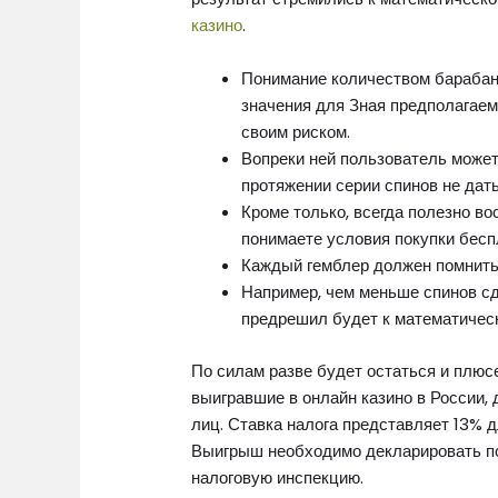
казино
.
Понимание количеством барабан
значения для Зная предполагае
своим риском.
Вопреки ней пользователь может 
протяжении серии спинов не дат
Кроме только, всегда полезно в
понимаете условия покупки бесп
Каждый гемблер должен помнить,
Например, чем меньше спинов сд
предрешил будет к математичес
По силам разве будет остаться и плюсе
выигравшие в онлайн казино в России,
лиц. Ставка налога представляет 13% 
Выигрыш необходимо декларировать п
налоговую инспекцию.