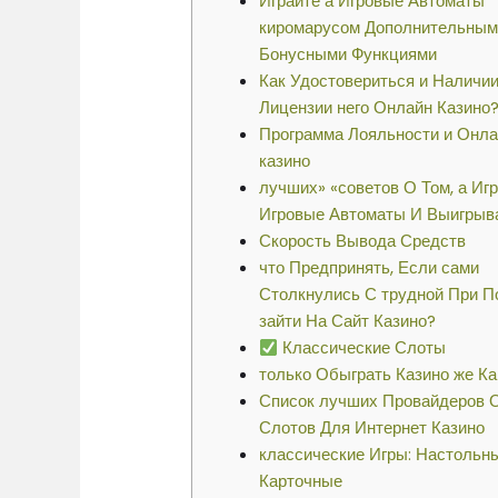
Играйте а Игровые Автоматы
киромарусом Дополнительным
Бонусными Функциями
Как Удостовериться и Наличи
Лицензии него Онлайн Казино
Программа Лояльности и Онл
казино
лучших» «советов О Том, а Игр
Игровые Автоматы И Выигрыв
Скорость Вывода Средств
что Предпринять, Если сами
Столкнулись С трудной При П
зайти На Сайт Казино?
Классические Слоты
только Обыграть Казино же К
Список лучших Провайдеров 
Слотов Для Интернет Казино
классические Игры: Настольн
Карточные