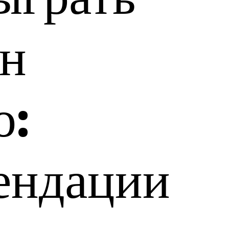
н
о:
ендации