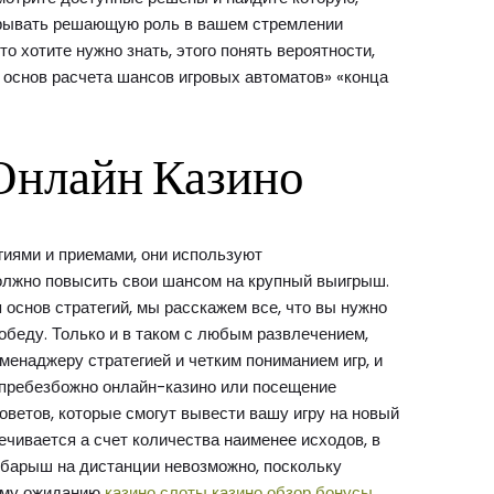
грывать решающую роль в вашем стремлении
о хотите нужно знать, этого понять вероятности,
 основ расчета шансов игровых автоматов» «конца
 Онлайн Казино
гиями и приемами, они используют
олжно повысить свои шансом на крупный выигрыш.
основ стратегий, мы расскажем все, что вы нужно
обеду. Только и в таком с любым развлечением,
менаджеру стратегией и четким пониманием игр, и
 пребезбожно онлайн-казино или посещение
советов, которые смогут вывести вашу игру на новый
ечивается а счет количества наименее исходов, в
 барыш на дистанции невозможно, поскольку
кому ожиданию
казино слоты казино обзор бонусы