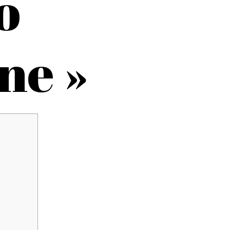
o
e ️»