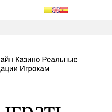
лайн Казино Реальные
дации Игрокам
ыграть