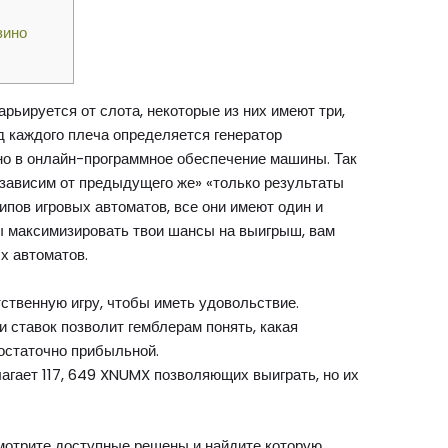
зино
рьируется от слота, некоторые из них имеют три,
д каждого плеча определяется генератор
но в онлайн-программное обеспечение машины. Так
независим от предыдущего же» «только результаты
ипов игровых автоматов, все они имеют один и
ы максимизировать твои шансы на выигрыш, вам
х автоматов.
тственную игру, чтобы иметь удовольствие.
ставок позволит гемблерам понять, какая
остаточно прибыльной.
ает 117, 649 XNUMX позволяющих выиграть, но их
мотрите доступные решены и найдите которую,