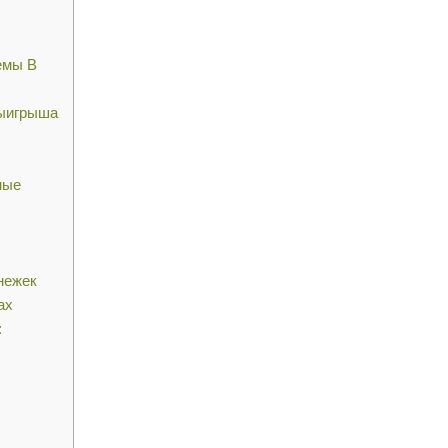
емы В
Выигрыша
ные
нежек
ах
: