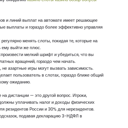
ов и линий выплат на автомате имеет решающее
мые выплаты и гораздо более эффективно управляя
регулярно менять слоты, покидая те, которые на
ь ему выйти же плюс.
оспроизвести мелкий шрифт и убедиться, что вы
латных вращений, гораздо чем начать.
 не азартные игры могут вызвать зависимость.
елает пользователь в слотах, гораздо ближе общий
кому ожиданию.
 на дистанции — это другой вопрос. Игроки,
 должны уплачивать налог и доходы физических
для резидентов России и 30% для нерезидентов.
одсказок, подавая декларацию 3-НДФЛ в