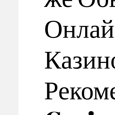
Онлай
Казин
Реком