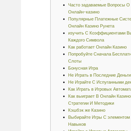
Часто задаваемые Вопросы О
Онлайн-казино
Популярные Платежные Сист
Онлайн Казино Рунета
изучить С Коэффициентами 
Каждого Символа
Как работает Онлайн Казино
Попробуйте Сначала Бесплат
Слоты
Бонусная Игра
Не Играть в Последние Деньги
Не Играйте С Испуганными де
Как Играть в Игровых Автомат
Как выиграет В Онлайн Казино
Стратегии И Методики
Кэшбэк же Казино
Выбирайте Игры С элементом
Навыков