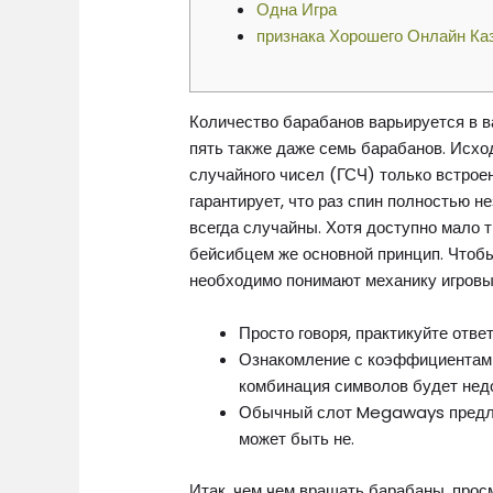
Одна Игра
признака Хорошего Онлайн Ка
Количество барабанов варьируется в ва
пять также даже семь барабанов. Исхо
случайного чисел (ГСЧ) только встрое
гарантирует, что раз спин полностью 
всегда случайны. Хотя доступно мало т
бейсибцем же основной принцип. Чтоб
необходимо понимают механику игровы
Просто говоря, практикуйте отве
Ознакомление с коэффициентами 
комбинация символов будет нед
Обычный слот Megaways предлаг
может быть не.
Итак, чем чем вращать барабаны, прос