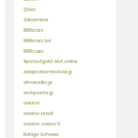
22бет
3dicembre
888starz
888starz bd
888старз
9potsofgold-slot.online
adaptationfestival.gr
almaradio.gr
archpoints.gr
aviator
aviator brazil
aviator casino fr
Bahigo Schweiz