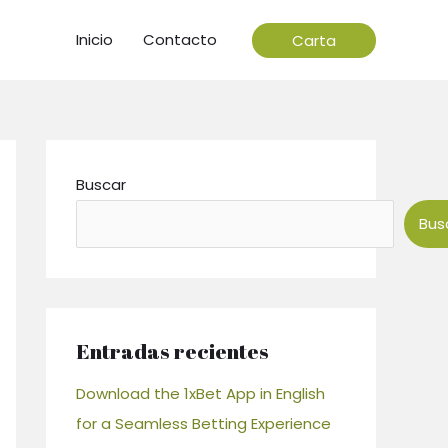
Inicio
Contacto
Carta
Buscar
Bus
Entradas recientes
Download the 1xBet App in English
for a Seamless Betting Experience